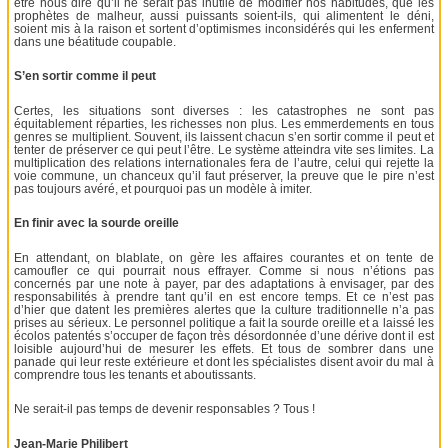
être nous dire qu’il ne serait pas inutile de modifier nos habitudes, que les
prophètes de malheur, aussi puissants soient-ils, qui alimentent le déni,
soient mis à la raison et sortent d’optimismes inconsidérés qui les enferment
dans une béatitude coupable.
S’en sortir comme il peut
Certes, les situations sont diverses : les catastrophes ne sont pas
équitablement réparties, les richesses non plus. Les emmerdements en tous
genres se multiplient. Souvent, ils laissent chacun s’en sortir comme il peut et
tenter de préserver ce qui peut l’être. Le système atteindra vite ses limites. La
multiplication des relations internationales fera de l’autre, celui qui rejette la
voie commune, un chanceux qu’il faut préserver, la preuve que le pire n’est
pas toujours avéré, et pourquoi pas un modèle à imiter.
En finir avec la sourde oreille
En attendant, on blablate, on gère les affaires courantes et on tente de
camoufler ce qui pourrait nous effrayer. Comme si nous n’étions pas
concernés par une note à payer, par des adaptations à envisager, par des
responsabilités à prendre tant qu’il en est encore temps. Et ce n’est pas
d’hier que datent les premières alertes que la culture traditionnelle n’a pas
prises au sérieux. Le personnel politique a fait la sourde oreille et a laissé les
écolos patentés s’occuper de façon très désordonnée d’une dérive dont il est
loisible aujourd’hui de mesurer les effets. Et tous de sombrer dans une
panade qui leur reste extérieure et dont les spécialistes disent avoir du mal à
comprendre tous les tenants et aboutissants.
Ne serait-il pas temps de devenir responsables ? Tous !
Jean-Marie Philibert