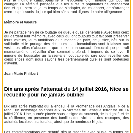
Pas le moindre catastrophisme à l’évocation d’un monde qui pourrait
changer. La sérénité partagée que les sursauts populaires ne changeront
rien et qu’il sera toujours temps de s’adapter, de collaborer, de s’arranger
avec les puissants du jour qui bien sûr seront dignes de notre allégeance.
Mémoire et valeurs
Je ne partage rien de ce foutage de gueule quasi généralisé. Avec tous ceux
qui gardent leur mémoire, avec ceux qui ont toujours tout fait pour préserver
leurs valeurs, leurs ambitions d’un monde de paix, de justice, bâti sur la
solidarité et le partage des richesses. Les incantations sont à laisser aux
vestiaires, elles n’abuseront que ceux qu’un sursaut démocratique pourrait
momentanément réveiller d’un sommeil profond. Il importe de se lever. Il
importe de bousculer un laisser-aller coupable du pire pour réveiller ces
consciences dont nous savons très pertinemment qu’elles sont porteuses
d’avenir.
Jean-Marie Philibert
Dix ans après l’attentat du 14 juillet 2016, Nice se
recueille pour ne jamais oublier
Dix ans après l’attentat qui a endeuillé la Promenade des Anglais, Nice a
rendu un hommage solennel aux 86 victimes de l’attaque terroriste du 14
juillet 2016. Une journée placée sous le signe du souvenir, de la dignité et de
la résilience, en présence des familles des victimes, des rescapés, des
autorités locales et nationales, ainsi que de nombreux Niçois.
Les commémorations ont débuté dès la matinée avec plusieurs temps de