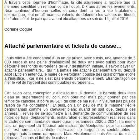
À travers cette journée d’hommage, la cité azuréenne a rappelé que la
mémoire constitue un rempart contre l’oubli. Dix ans après les événements,
Nice continue d’honorer celles et ceux dont la vie a été brutalement
interrompue, tout en affirmant sa volonté de défendre les valeurs de liberté,
de fraternité et de paix qui avaient été attaquées ce soir du 14 juillet 2016.
Corinne Coquet
Attaché parlementaire et tickets de caisse…
Louis Aliot a été condamné à un an de prison avec sursis, une amende de 5
000 euros et une peine d’inéligibilité de deux ans avec sursis pour avoir
détourné des fonds européens de leur destination initiale, à savoir payer un
attaché parlementaire… qui n’a jamais été attaché parlementaire du député
Aliot ! Et bien entendu, le maire de Perpignan pousse des cris d’orfraie et crie
à l’injustice… car il ne s’est pas enrichi personnellement. Étrange façon de
nier le vol de l’argent des contribuables européens…
Car, selon cette conception « aliotesque », si demain, je barbote deux litres
d’eau au supermarché du coin, non pour moi mais pour donner, par ces
temps de canicule, à boire au SDF du coin de ma rue, il n’y aurait pas plus de
raison de me condamner ! Et puis, on a un peu de mal à imaginer l’édile
perpignanais comme un chevalier blanc quand on sait que, depuis des
années, il refuse de se soumettre à la demande de communication de ses
notes de frais (déplacements, restauration et représentation) réalisées dans
le cadre de son mandat de maire durant les années 2020 à 2024. Il a même
fallu un jugement du Tribunal administratif de Montpellier pour lui rappeler
qu’il est normal de contrôler l’utilisation de l’argent des contribuables …
perpignanais comme européens. Mais visiblement Louis Aliot a du mal à
retrouver factures et tickets de caisse…