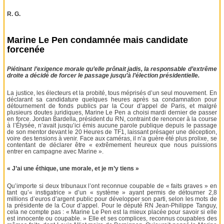
R. G.
Marine Le Pen condamnée mais candidate
forcenée
Piétinant l’exigence morale qu’elle prônait jadis, la responsable d’extrême
droite a décidé de forcer le passage jusqu’à l’élection présidentielle.
La justice, les électeurs et la probité, tous méprisés d’un seul mouvement. En
déclarant sa candidature quelques heures après sa condamnation pour
détournement de fonds publics par la Cour d’appel de Paris, et malgré
plusieurs doutes juridiques, Marine Le Pen a choisi mardi dernier de passer
en force. Jordan Bardella, président du RN, contraint de renoncer à la course
à l’Élysée, n’avait jusqu’ici émis aucune parole publique depuis le passage
de son mentor devant le 20 Heures de TF1, laissant présager une déception,
voire des tensions à venir. Face aux caméras, il n’a guère été plus prolixe, se
contentant de déclarer être « extrêmement heureux que nous puissions
entrer en campagne avec Marine ».
« J’ai une éthique, une morale, et je m’y tiens »
Qu’importe si deux tribunaux l’ont reconnue coupable de « faits graves » en
tant qu’« instigatrice » d’un « système » ayant permis de détourner 2,8
millions d’euros d’argent public pour développer son parti, selon les mots de
la présidente de la Cour d’appel. Pour le député RN Jean-Philippe Tanguy,
cela ne compte pas : « Marine Le Pen est la mieux placée pour savoir si elle
est innocente ou coupable. » Elle et ses complices, reconnus coupables des