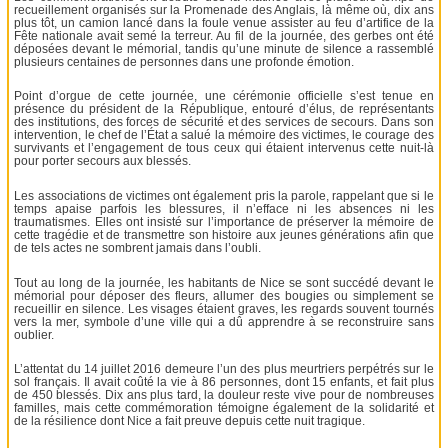
recueillement organisés sur la Promenade des Anglais, là même où, dix ans
plus tôt, un camion lancé dans la foule venue assister au feu d’artifice de la
Fête nationale avait semé la terreur. Au fil de la journée, des gerbes ont été
déposées devant le mémorial, tandis qu’une minute de silence a rassemblé
plusieurs centaines de personnes dans une profonde émotion.
Point d’orgue de cette journée, une cérémonie officielle s’est tenue en
présence du président de la République, entouré d’élus, de représentants
des institutions, des forces de sécurité et des services de secours. Dans son
intervention, le chef de l’État a salué la mémoire des victimes, le courage des
survivants et l’engagement de tous ceux qui étaient intervenus cette nuit-là
pour porter secours aux blessés.
Les associations de victimes ont également pris la parole, rappelant que si le
temps apaise parfois les blessures, il n’efface ni les absences ni les
traumatismes. Elles ont insisté sur l’importance de préserver la mémoire de
cette tragédie et de transmettre son histoire aux jeunes générations afin que
de tels actes ne sombrent jamais dans l’oubli.
Tout au long de la journée, les habitants de Nice se sont succédé devant le
mémorial pour déposer des fleurs, allumer des bougies ou simplement se
recueillir en silence. Les visages étaient graves, les regards souvent tournés
vers la mer, symbole d’une ville qui a dû apprendre à se reconstruire sans
oublier.
L’attentat du 14 juillet 2016 demeure l’un des plus meurtriers perpétrés sur le
sol français. Il avait coûté la vie à 86 personnes, dont 15 enfants, et fait plus
de 450 blessés. Dix ans plus tard, la douleur reste vive pour de nombreuses
familles, mais cette commémoration témoigne également de la solidarité et
de la résilience dont Nice a fait preuve depuis cette nuit tragique.