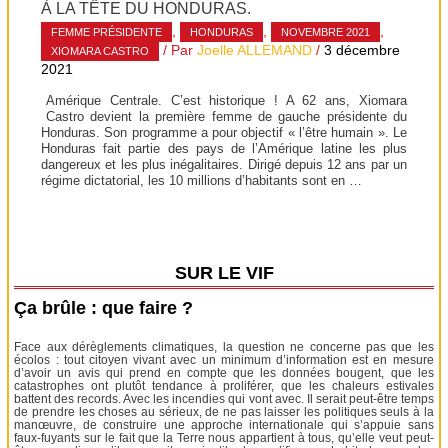
À LA TÊTE DU HONDURAS.
,
,
,
FEMME PRÉSIDENTE
HONDURAS
NOVEMBRE 2021
/ Par
Joelle ALLEMAND
/
3 décembre
XIOMARA CASTRO
2021
Amérique Centrale. C’est historique ! A 62 ans, Xiomara
Castro devient la première femme de gauche présidente du
Honduras. Son programme a pour objectif « l’être humain ». Le
Honduras fait partie des pays de l’Amérique latine les plus
dangereux et les plus inégalitaires. Dirigé depuis 12 ans par un
régime dictatorial, les 10 millions d’habitants sont en …
SUR LE VIF
Ça brûle : que faire ?
Face aux dérèglements climatiques, la question ne concerne pas que les
écolos : tout citoyen vivant avec un minimum d’information est en mesure
d’avoir un avis qui prend en compte que les données bougent, que les
catastrophes ont plutôt tendance à proliférer, que les chaleurs estivales
battent des records. Avec les incendies qui vont avec. Il serait peut-être temps
de prendre les choses au sérieux, de ne pas laisser les politiques seuls à la
manœuvre, de construire une approche internationale qui s’appuie sans
faux-fuyants sur le fait que la Terre nous appartient à tous, qu’elle veut peut-