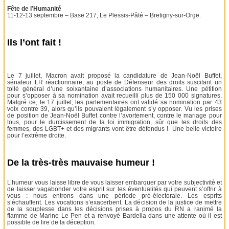
Fête de l’Humanité
11-12-13 septembre – Base 217, Le Plessis-Pâté – Bretigny-sur-Orge.
Ils l’ont fait !
Le 7 juillet, Macron avait proposé la candidature de Jean-Noël Buffet,
sénateur LR réactionnaire, au poste de Défenseur des droits suscitant un
tollé général d’une soixantaine d’associations humanitaires. Une pétition
pour s’opposer à sa nomination avait recueilli plus de 150 000 signatures.
Malgré ce, le 17 juillet, les parlementaires ont validé sa nomination par 43
voix contre 39, alors qu’ils pouvaient légalement s’y opposer. Vu les prises
de position de Jean-Noël Buffet contre l’avortement, contre le mariage pour
tous, pour le durcissement de la loi immigration, sûr que les droits des
femmes, des LGBT+ et des migrants vont être défendus ! Une belle victoire
pour l’extrême droite.
De la très-très mauvaise humeur !
L’humeur vous laisse libre de vous laisser embarquer par votre subjectivité et
de laisser vagabonder votre esprit sur les éventualités qui peuvent s’offrir à
vous : nous entrons dans une période pré-électorale. Les esprits
s’échauffent. Les vocations s’exacerbent. La décision de la justice de mettre
de la souplesse dans les décisions prises à propos du RN a ranimé la
flamme de Marine Le Pen et a renvoyé Bardella dans une attente où il est
possible de lire de la déception.