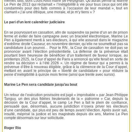
mêmes faits, dont Louis Alliot maire de Perpignan. Qu’aurait pensé la Marine
Le Pen de 2013 qui réclamait « l’inéligibilité à vie pour tous ceux qui ont été
condamnés pour des faits commis à l’occasion de leur mandat », tout en
clamant « j’ai une éthique, une morale, et je m’y tiens » ?
Le pari d’un lent calendrier judiciaire
En se pourvoyant en cassation, afin de suspendre sa peine d’un an de prison
ferme et éviter de faire campagne avec un bracelet électronique, Marine Le
Pen a également menti à ses électeurs, à qui elle assurait dans le magazine
d’extrême droite Causeur, en novembre dernier, qu’elle ne soumettrait pas sa
candidature à un pourvoi… Pour le RN , la Cour de cassation ne doit pas se
prononcer avant l’élection présidentielle. La défense de la prévenue était
pourtant bien heureuse de bénéficier d’un traitement de faveur lorsque, au
printemps 2025, la Cour d’appel de Paris a annoncé qu’elle ferait en sorte de
rendre sa décision « à l’été 2026 ». Un régime de faveur qui a permis à la
prévenue d’être à nouveau éligible, grâce à la clémence de la Cour d’appel,
mettant en avant le principe de « liberté de candidature » pour réduire la
peine d’inéligibilité à quinze mois ferme (ainsi que trente avec sursis).
Marine Le Pen sera candidate jusqu’au bout
Un retour de l’exécution provisoire est jugé « improbable » par Jean-Philippe
Tanguy, un des plus fidèles lieutenants de la « patronne » Car, depuis la
décision de la Cour d’appel, le camp Le Pen a fait le plein de confiance,
persuadé que, désormais, aucune juridiction n’osera priver les électeurs
d’une candidate, qui plus est peu de temps avant l’élection. Après avoir sali,
insulté, méprisé la justice et les magistrats depuis dix ans, Marine Le Pen
compte désormais sur leur sollicitude.
Roger Rio