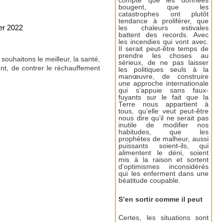
compte que les données
bougent, que les
catastrophes ont plutôt
tendance à proliférer, que
ier 2022
les chaleurs estivales
battent des records. Avec
les incendies qui vont avec.
Il serait peut-être temps de
prendre les choses au
souhaitons le meilleur, la santé,
sérieux, de ne pas laisser
nt, de contrer le réchauffement
les politiques seuls à la
manœuvre, de construire
une approche internationale
qui s’appuie sans faux-
fuyants sur le fait que la
Terre nous appartient à
tous, qu’elle veut peut-être
nous dire qu’il ne serait pas
inutile de modifier nos
habitudes, que les
prophètes de malheur, aussi
puissants soient-ils, qui
alimentent le déni, soient
mis à la raison et sortent
d’optimismes inconsidérés
qui les enferment dans une
béatitude coupable.
S’en sortir comme il peut
Certes, les situations sont