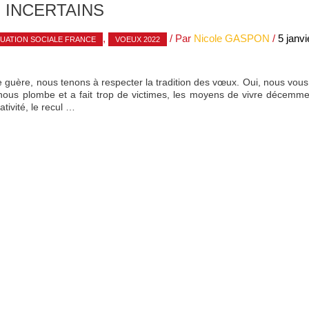
 INCERTAINS
,
/ Par
Nicole GASPON
/
5 janv
TUATION SOCIALE FRANCE
VOEUX 2022
 guère, nous tenons à respecter la tradition des vœux. Oui, nous vous 
i nous plombe et a fait trop de victimes, les moyens de vivre décemme
ativité, le recul …