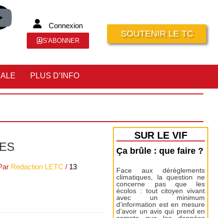
Connexion
SOUTENIR LE TC
S'ABONNER
IALE
PLUS D’INFO
SUR LE VIF
LES
Ça brûle : que faire ?
Par
Redaction LETC
/
13
Face aux dérèglements
climatiques, la question ne
concerne pas que les
écolos : tout citoyen vivant
avec un minimum
d’information est en mesure
d’avoir un avis qui prend en