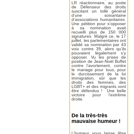
LR réactionnaire, au poste
de Défenseur des droits
suscitant un tollé général
d’une soixantaine
d’associations humanitaires.
Une pétition pour s’opposer
à sa nomination avait
recueilli plus de 150 000
signatures. Malgré ce, le 17
juillet, les parlementaires ont
validé sa nomination par 43
voix contre 39, alors qu’ils
pouvaient légalement s’y
opposer. Vu les prises de
position de Jean-Noël Buffet
contre l’avortement, contre
le mariage pour tous, pour
le durcissement de la loi
immigration, sûr que les
droits des femmes, des
LGBT+ et des migrants vont
être défendus ! Une belle
victoire pour l’extrême
droite.
De la très-très
mauvaise humeur !
L’humeur vous laisse libre