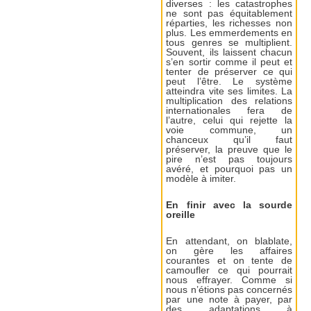
diverses : les catastrophes
ne sont pas équitablement
réparties, les richesses non
plus. Les emmerdements en
tous genres se multiplient.
Souvent, ils laissent chacun
s’en sortir comme il peut et
tenter de préserver ce qui
peut l’être. Le système
atteindra vite ses limites. La
multiplication des relations
internationales fera de
l’autre, celui qui rejette la
voie commune, un
chanceux qu’il faut
préserver, la preuve que le
pire n’est pas toujours
avéré, et pourquoi pas un
modèle à imiter.
En finir avec la sourde
oreille
En attendant, on blablate,
on gère les affaires
courantes et on tente de
camoufler ce qui pourrait
nous effrayer. Comme si
nous n’étions pas concernés
par une note à payer, par
des adaptations à