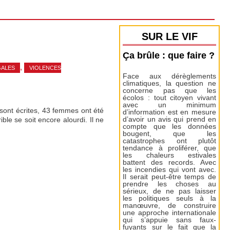
SUR LE VIF
Ça brûle : que faire ?
,
GALES
VIOLENCES
Face aux dérèglements
climatiques, la question ne
concerne pas que les
écolos : tout citoyen vivant
avec un minimum
 sont écrites, 43 femmes ont été
d’information est en mesure
ible se soit encore alourdi. Il ne
d’avoir un avis qui prend en
compte que les données
bougent, que les
catastrophes ont plutôt
tendance à proliférer, que
les chaleurs estivales
battent des records. Avec
les incendies qui vont avec.
Il serait peut-être temps de
prendre les choses au
sérieux, de ne pas laisser
les politiques seuls à la
manœuvre, de construire
une approche internationale
qui s’appuie sans faux-
fuyants sur le fait que la