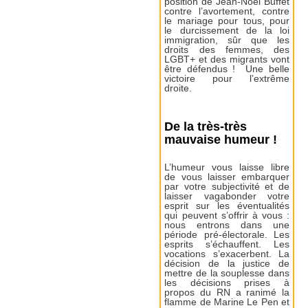
position de Jean-Noël Buffet
contre l’avortement, contre
le mariage pour tous, pour
le durcissement de la loi
immigration, sûr que les
droits des femmes, des
LGBT+ et des migrants vont
être défendus ! Une belle
victoire pour l’extrême
droite.
De la très-très
mauvaise humeur !
L’humeur vous laisse libre
de vous laisser embarquer
par votre subjectivité et de
laisser vagabonder votre
esprit sur les éventualités
qui peuvent s’offrir à vous :
nous entrons dans une
période pré-électorale. Les
esprits s’échauffent. Les
vocations s’exacerbent. La
décision de la justice de
mettre de la souplesse dans
les décisions prises à
propos du RN a ranimé la
flamme de Marine Le Pen et