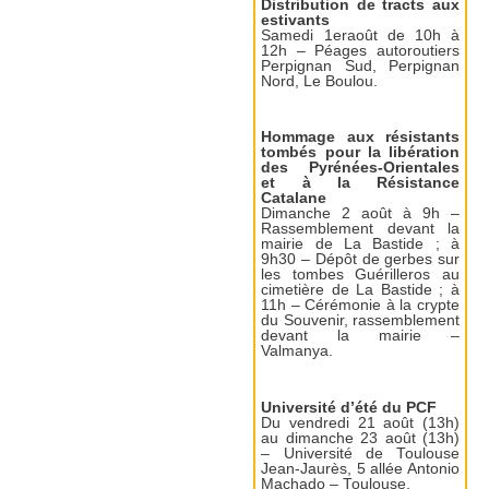
Distribution de tracts aux
estivants
Samedi 1eraoût de 10h à
12h – Péages autoroutiers
Perpignan Sud, Perpignan
Nord, Le Boulou.
Hommage aux résistants
tombés pour la libération
des Pyrénées-Orientales
et à la Résistance
Catalane
Dimanche 2 août à 9h –
Rassemblement devant la
mairie de La Bastide ; à
9h30 – Dépôt de gerbes sur
les tombes Guérilleros au
cimetière de La Bastide ; à
11h – Cérémonie à la crypte
du Souvenir, rassemblement
devant la mairie –
Valmanya.
Université d’été du PCF
Du vendredi 21 août (13h)
au dimanche 23 août (13h)
– Université de Toulouse
Jean-Jaurès, 5 allée Antonio
Machado – Toulouse.