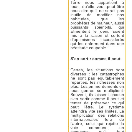
Terre nous appartient à
tous, qu’elle veut peut-être
nous dire qu’il ne serait pas
inutile de modifier nos
habitudes, que les
prophètes de malheur, aussi
puissants soient-ils, qui
alimentent le déni, soient
mis à la raison et sortent
d’optimismes inconsidérés
qui les enferment dans une
béatitude coupable.
S’en sortir comme il peut
Certes, les situations sont
diverses : les catastrophes
ne sont pas équitablement
réparties, les richesses non
plus. Les emmerdements en
tous genres se multiplient.
Souvent, ils laissent chacun
s’en sortir comme il peut et
tenter de préserver ce qui
peut l’être. Le système
atteindra vite ses limites. La
multiplication des relations
internationales fera de
l’autre, celui qui rejette la
voie commune, un
chanceux qu’il faut