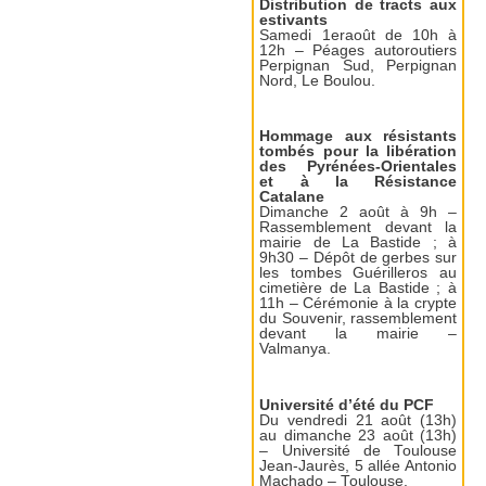
Distribution de tracts aux
estivants
Samedi 1eraoût de 10h à
12h – Péages autoroutiers
Perpignan Sud, Perpignan
Nord, Le Boulou.
Hommage aux résistants
tombés pour la libération
des Pyrénées-Orientales
et à la Résistance
Catalane
Dimanche 2 août à 9h –
Rassemblement devant la
mairie de La Bastide ; à
9h30 – Dépôt de gerbes sur
les tombes Guérilleros au
cimetière de La Bastide ; à
11h – Cérémonie à la crypte
du Souvenir, rassemblement
devant la mairie –
Valmanya.
Université d’été du PCF
Du vendredi 21 août (13h)
au dimanche 23 août (13h)
– Université de Toulouse
Jean-Jaurès, 5 allée Antonio
Machado – Toulouse.