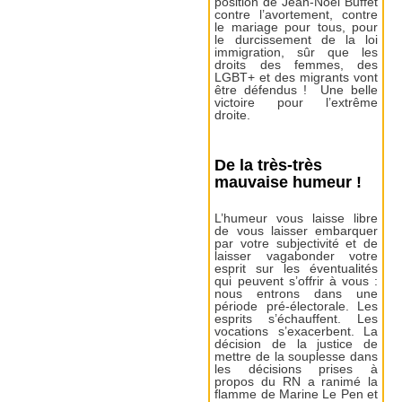
position de Jean-Noël Buffet
contre l’avortement, contre
le mariage pour tous, pour
le durcissement de la loi
immigration, sûr que les
droits des femmes, des
LGBT+ et des migrants vont
être défendus ! Une belle
victoire pour l’extrême
droite.
De la très-très
mauvaise humeur !
L’humeur vous laisse libre
de vous laisser embarquer
par votre subjectivité et de
laisser vagabonder votre
esprit sur les éventualités
qui peuvent s’offrir à vous :
nous entrons dans une
période pré-électorale. Les
esprits s’échauffent. Les
vocations s’exacerbent. La
décision de la justice de
mettre de la souplesse dans
les décisions prises à
propos du RN a ranimé la
flamme de Marine Le Pen et