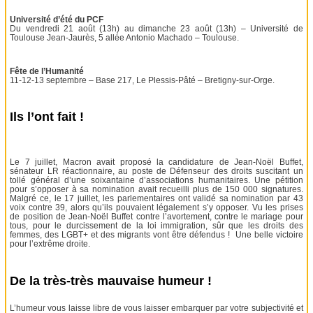
Université d’été du PCF
Du vendredi 21 août (13h) au dimanche 23 août (13h) – Université de
Toulouse Jean-Jaurès, 5 allée Antonio Machado – Toulouse.
Fête de l’Humanité
11-12-13 septembre – Base 217, Le Plessis-Pâté – Bretigny-sur-Orge.
Ils l’ont fait !
Le 7 juillet, Macron avait proposé la candidature de Jean-Noël Buffet,
sénateur LR réactionnaire, au poste de Défenseur des droits suscitant un
tollé général d’une soixantaine d’associations humanitaires. Une pétition
pour s’opposer à sa nomination avait recueilli plus de 150 000 signatures.
Malgré ce, le 17 juillet, les parlementaires ont validé sa nomination par 43
voix contre 39, alors qu’ils pouvaient légalement s’y opposer. Vu les prises
de position de Jean-Noël Buffet contre l’avortement, contre le mariage pour
tous, pour le durcissement de la loi immigration, sûr que les droits des
femmes, des LGBT+ et des migrants vont être défendus ! Une belle victoire
pour l’extrême droite.
De la très-très mauvaise humeur !
L’humeur vous laisse libre de vous laisser embarquer par votre subjectivité et