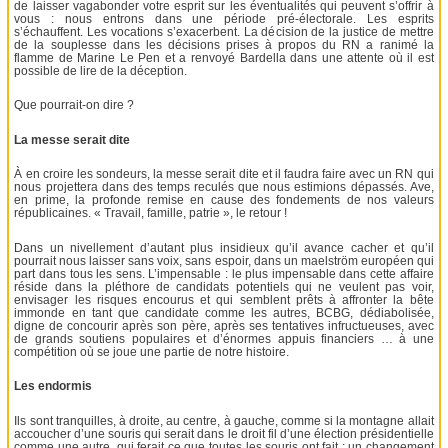
de laisser vagabonder votre esprit sur les éventualités qui peuvent s’offrir à
vous : nous entrons dans une période pré-électorale. Les esprits
s’échauffent. Les vocations s’exacerbent. La décision de la justice de mettre
de la souplesse dans les décisions prises à propos du RN a ranimé la
flamme de Marine Le Pen et a renvoyé Bardella dans une attente où il est
possible de lire de la déception.
Que pourrait-on dire ?
La messe serait dite
À en croire les sondeurs, la messe serait dite et il faudra faire avec un RN qui
nous projettera dans des temps reculés que nous estimions dépassés. Ave,
en prime, la profonde remise en cause des fondements de nos valeurs
républicaines. « Travail, famille, patrie », le retour !
Dans un nivellement d’autant plus insidieux qu’il avance cacher et qu’il
pourrait nous laisser sans voix, sans espoir, dans un maelström européen qui
part dans tous les sens. L’impensable : le plus impensable dans cette affaire
réside dans la pléthore de candidats potentiels qui ne veulent pas voir,
envisager les risques encourus et qui semblent prêts à affronter la bête
immonde en tant que candidate comme les autres, BCBG, dédiabolisée,
digne de concourir après son père, après ses tentatives infructueuses, avec
de grands soutiens populaires et d’énormes appuis financiers … à une
compétition où se joue une partie de notre histoire.
Les endormis
Ils sont tranquilles, à droite, au centre, à gauche, comme si la montagne allait
accoucher d’une souris qui serait dans le droit fil d’une élection présidentielle
comme une autre, qui ferait ce que toutes les souris ont fait : un changement