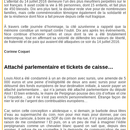
L’attentat du 14 juillet 2016 demeure l’un des plus meurtriers perpétrés sur le
sol français. Il avait coûté la vie à 86 personnes, dont 15 enfants, et fait plus
de 450 blessés. Dix ans plus tard, la douleur reste vive pour de nombreuses
familles, mais cette commémoration témoigne également de la solidarité et
de la résilience dont Nice a fait preuve depuis cette nuit tragique.
À travers cette journée d’hommage, la cité azuréenne a rappelé que la
mémoire constitue un rempart contre l’oubli. Dix ans après les événements,
Nice continue d’honorer celles et ceux dont la vie a été brutalement
interrompue, tout en affirmant sa volonté de défendre les valeurs de liberté,
de fraternité et de paix qui avaient été attaquées ce soir du 14 juillet 2016.
Corinne Coquet
Attaché parlementaire et tickets de caisse…
Louis Aliot a été condamné à un an de prison avec sursis, une amende de 5
000 euros et une peine d’inéligibilité de deux ans avec sursis pour avoir
détourné des fonds européens de leur destination initiale, à savoir payer un
attaché parlementaire… qui n’a jamais été attaché parlementaire du député
Aliot ! Et bien entendu, le maire de Perpignan pousse des cris d’orfraie et crie
à l’injustice… car il ne s’est pas enrichi personnellement. Étrange façon de
nier le vol de l’argent des contribuables européens…
Car, selon cette conception « aliotesque », si demain, je barbote deux litres
d’eau au supermarché du coin, non pour moi mais pour donner, par ces
temps de canicule, à boire au SDF du coin de ma rue, il n’y aurait pas plus de
raison de me condamner ! Et puis, on a un peu de mal à imaginer l’édile
perpignanais comme un chevalier blanc quand on sait que, depuis des
années, il refuse de se soumettre à la demande de communication de ses