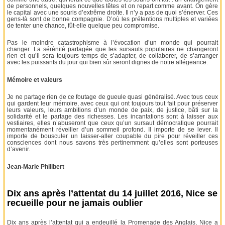
de personnels, quelques nouvelles têtes et on repart comme avant. On gère
le capital avec une souris d’extrême droite. Il n’y a pas de quoi s’énerver. Ces
gens-là sont de bonne compagnie. D’où les prétentions multiples et variées
de tenter une chance, fût-elle quelque peu compromise.
Pas le moindre catastrophisme à l’évocation d’un monde qui pourrait
changer. La sérénité partagée que les sursauts populaires ne changeront
rien et qu’il sera toujours temps de s’adapter, de collaborer, de s’arranger
avec les puissants du jour qui bien sûr seront dignes de notre allégeance.
Mémoire et valeurs
Je ne partage rien de ce foutage de gueule quasi généralisé. Avec tous ceux
qui gardent leur mémoire, avec ceux qui ont toujours tout fait pour préserver
leurs valeurs, leurs ambitions d’un monde de paix, de justice, bâti sur la
solidarité et le partage des richesses. Les incantations sont à laisser aux
vestiaires, elles n’abuseront que ceux qu’un sursaut démocratique pourrait
momentanément réveiller d’un sommeil profond. Il importe de se lever. Il
importe de bousculer un laisser-aller coupable du pire pour réveiller ces
consciences dont nous savons très pertinemment qu’elles sont porteuses
d’avenir.
Jean-Marie Philibert
Dix ans après l’attentat du 14 juillet 2016, Nice se
recueille pour ne jamais oublier
Dix ans après l’attentat qui a endeuillé la Promenade des Anglais, Nice a