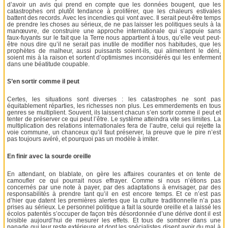
d’avoir un avis qui prend en compte que les données bougent, que les
catastrophes ont plutôt tendance à proliférer, que les chaleurs estivales
battent des records. Avec les incendies qui vont avec. Il serait peut-être temps
de prendre les choses au sérieux, de ne pas laisser les politiques seuls à la
manœuvre, de construire une approche internationale qui s’appuie sans
faux-fuyants sur le fait que la Terre nous appartient à tous, qu’elle veut peut-
être nous dire qu’il ne serait pas inutile de modifier nos habitudes, que les
prophètes de malheur, aussi puissants soient-ils, qui alimentent le déni,
soient mis à la raison et sortent d’optimismes inconsidérés qui les enferment
dans une béatitude coupable.
S’en sortir comme il peut
Certes, les situations sont diverses : les catastrophes ne sont pas
équitablement réparties, les richesses non plus. Les emmerdements en tous
genres se multiplient. Souvent, ils laissent chacun s’en sortir comme il peut et
tenter de préserver ce qui peut l’être. Le système atteindra vite ses limites. La
multiplication des relations internationales fera de l’autre, celui qui rejette la
voie commune, un chanceux qu’il faut préserver, la preuve que le pire n’est
pas toujours avéré, et pourquoi pas un modèle à imiter.
En finir avec la sourde oreille
En attendant, on blablate, on gère les affaires courantes et on tente de
camoufler ce qui pourrait nous effrayer. Comme si nous n’étions pas
concernés par une note à payer, par des adaptations à envisager, par des
responsabilités à prendre tant qu’il en est encore temps. Et ce n’est pas
d’hier que datent les premières alertes que la culture traditionnelle n’a pas
prises au sérieux. Le personnel politique a fait la sourde oreille et a laissé les
écolos patentés s’occuper de façon très désordonnée d’une dérive dont il est
loisible aujourd’hui de mesurer les effets. Et tous de sombrer dans une
panade qui leur reste extérieure et dont les spécialistes disent avoir du mal à