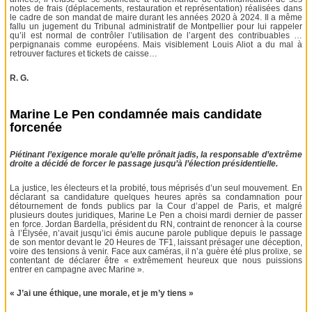
notes de frais (déplacements, restauration et représentation) réalisées dans
le cadre de son mandat de maire durant les années 2020 à 2024. Il a même
fallu un jugement du Tribunal administratif de Montpellier pour lui rappeler
qu’il est normal de contrôler l’utilisation de l’argent des contribuables …
perpignanais comme européens. Mais visiblement Louis Aliot a du mal à
retrouver factures et tickets de caisse…
R. G.
Marine Le Pen condamnée mais candidate
forcenée
Piétinant l’exigence morale qu’elle prônait jadis, la responsable d’extrême
droite a décidé de forcer le passage jusqu’à l’élection présidentielle.
La justice, les électeurs et la probité, tous méprisés d’un seul mouvement. En
déclarant sa candidature quelques heures après sa condamnation pour
détournement de fonds publics par la Cour d’appel de Paris, et malgré
plusieurs doutes juridiques, Marine Le Pen a choisi mardi dernier de passer
en force. Jordan Bardella, président du RN, contraint de renoncer à la course
à l’Élysée, n’avait jusqu’ici émis aucune parole publique depuis le passage
de son mentor devant le 20 Heures de TF1, laissant présager une déception,
voire des tensions à venir. Face aux caméras, il n’a guère été plus prolixe, se
contentant de déclarer être « extrêmement heureux que nous puissions
entrer en campagne avec Marine ».
« J’ai une éthique, une morale, et je m’y tiens »