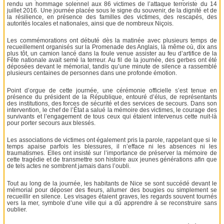
rendu un hommage solennel aux 86 victimes de l’attaque terroriste du 14
juillet 2016. Une journée placée sous le signe du souvenir, de la dignité et de
la résilience, en présence des familles des victimes, des rescapés, des
autorités locales et nationales, ainsi que de nombreux Niçois.
Les commémorations ont débuté dès la matinée avec plusieurs temps de
recueillement organisés sur la Promenade des Anglais, là même où, dix ans
plus tôt, un camion lancé dans la foule venue assister au feu d’artifice de la
Fête nationale avait semé la terreur. Au fil de la journée, des gerbes ont été
déposées devant le mémorial, tandis qu’une minute de silence a rassemblé
plusieurs centaines de personnes dans une profonde émotion.
Point d’orgue de cette journée, une cérémonie officielle s’est tenue en
présence du président de la République, entouré d’élus, de représentants
des institutions, des forces de sécurité et des services de secours. Dans son
intervention, le chef de l’État a salué la mémoire des victimes, le courage des
survivants et l’engagement de tous ceux qui étaient intervenus cette nuit-là
pour porter secours aux blessés.
Les associations de victimes ont également pris la parole, rappelant que si le
temps apaise parfois les blessures, il n’efface ni les absences ni les
traumatismes. Elles ont insisté sur l’importance de préserver la mémoire de
cette tragédie et de transmettre son histoire aux jeunes générations afin que
de tels actes ne sombrent jamais dans l’oubli.
Tout au long de la journée, les habitants de Nice se sont succédé devant le
mémorial pour déposer des fleurs, allumer des bougies ou simplement se
recueillir en silence. Les visages étaient graves, les regards souvent tournés
vers la mer, symbole d’une ville qui a dû apprendre à se reconstruire sans
oublier.