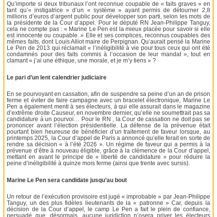
Qu’importe si deux tribunaux l’ont reconnue coupable de « faits graves » en
tant qu’« instigatrice » d’un « système » ayant permis de détourner 2,8
millions d’euros d’argent public pour développer son parti, selon les mots de
la présidente de la Cour d’appel. Pour le député RN Jean-Philippe Tanguy,
cela ne compte pas : « Marine Le Pen est la mieux placée pour savoir si elle
est innocente ou coupable. » Elle et ses complices, reconnus coupables des
mêmes faits, dont Louis Alliot maire de Perpignan. Qu’aurait pensé la Marine
Le Pen de 2013 qui réclamait « l’inéligibilité à vie pour tous ceux qui ont été
condamnés pour des faits commis à l’occasion de leur mandat », tout en
clamant « j’ai une éthique, une morale, et je m’y tiens » ?
Le pari d’un lent calendrier judiciaire
En se pourvoyant en cassation, afin de suspendre sa peine d’un an de prison
ferme et éviter de faire campagne avec un bracelet électronique, Marine Le
Pen a également menti à ses électeurs, à qui elle assurait dans le magazine
d’extrême droite Causeur, en novembre dernier, qu’elle ne soumettrait pas sa
candidature à un pourvoi… Pour le RN , la Cour de cassation ne doit pas se
prononcer avant l’élection présidentielle. La défense de la prévenue était
pourtant bien heureuse de bénéficier d’un traitement de faveur lorsque, au
printemps 2025, la Cour d’appel de Paris a annoncé qu’elle ferait en sorte de
rendre sa décision « à l’été 2026 ». Un régime de faveur qui a permis à la
prévenue d’être à nouveau éligible, grâce à la clémence de la Cour d’appel,
mettant en avant le principe de « liberté de candidature » pour réduire la
peine d’inéligibilité à quinze mois ferme (ainsi que trente avec sursis).
Marine Le Pen sera candidate jusqu’au bout
Un retour de l’exécution provisoire est jugé « improbable » par Jean-Philippe
Tanguy, un des plus fidèles lieutenants de la « patronne » Car, depuis la
décision de la Cour d’appel, le camp Le Pen a fait le plein de confiance,
persuadé que, désormais, aucune juridiction n’osera priver les électeurs