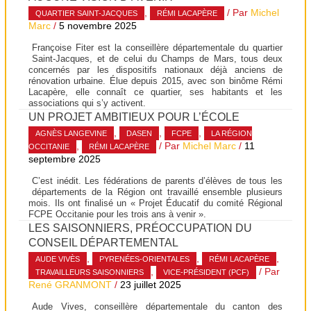
,
/ Par
Michel
QUARTIER SAINT-JACQUES
RÉMI LACAPÈRE
Marc
/
5 novembre 2025
Françoise Fiter est la conseillère départementale du quartier
Saint-Jacques, et de celui du Champs de Mars, tous deux
concernés par les dispositifs nationaux déjà anciens de
rénovation urbaine. Élue depuis 2015, avec son binôme Rémi
Lacapère, elle connaît ce quartier, ses habitants et les
associations qui s’y activent.
UN PROJET AMBITIEUX POUR L’ÉCOLE
,
,
,
AGNÈS LANGEVINE
DASEN
FCPE
LA RÉGION
,
/ Par
Michel Marc
/
11
OCCITANIE
RÉMI LACAPÈRE
septembre 2025
C’est inédit. Les fédérations de parents d’élèves de tous les
départements de la Région ont travaillé ensemble plusieurs
mois. Ils ont finalisé un « Projet Éducatif du comité Régional
FCPE Occitanie pour les trois ans à venir ».
LES SAISONNIERS, PRÉOCCUPATION DU
CONSEIL DÉPARTEMENTAL
,
,
,
AUDE VIVÈS
PYRENÉES-ORIENTALES
RÉMI LACAPÈRE
,
/ Par
TRAVAILLEURS SAISONNIERS
VICE-PRÉSIDENT (PCF)
René GRANMONT
/
23 juillet 2025
Aude Vives, conseillère départementale du canton des