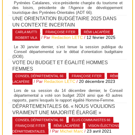
Pyrénées Catalanes, vice-présidente chargée du tourisme et
des loisirs, présidente de l’Agence de développement
touristique des Pyrénées-Orientales (ADT 66).
UNE ORIENTATION BUDGÉTAIRE 2025 DANS
UN CONTEXTE INCERTAIN
,
,
,
CARLA MUTTI
FRANÇOISE FITER
RÉMI LACAPÈRE
/ Par
Redaction LETC
/
12 février 2025
ROBERT VILA
Le 30 janvier dernier, s’est tenue la session publique du
Conseil départemental sur le débat d’orientation budgétaire
(DOB).
VOTE DU BUDGET ET ÉGALITÉ HOMMES
FEMMES
,
,
CONSEIL DÉPARTEMENTAL 66
FRANÇOISE FITER
RÉMI
/ Par
Redaction LETC
/
20 décembre 2023
LACAPÈRE
Lors de sa session du 14 décembre dernier, le Conseil
départemental a voté son budget 2024 ainsi que 43 autres
rapports, parmi lesquels le rapport égalité Homme-Femme.
DÉPARTEMENTALES 66. « NOUS VOULIONS
VRAIMENT UNE MAJORITÉ ÉLARGIE »
,
,
CONSEIL DÉPARTEMENTAL 66
ÉLUS COMMUNISTES 66
,
,
FRANÇOISE FITER
RÉMI LACAPÈRE
VISION ÉLECTIONS
/ Par
Michel Marc
/
23 avril 2021
DÉPARTEMENTALES.