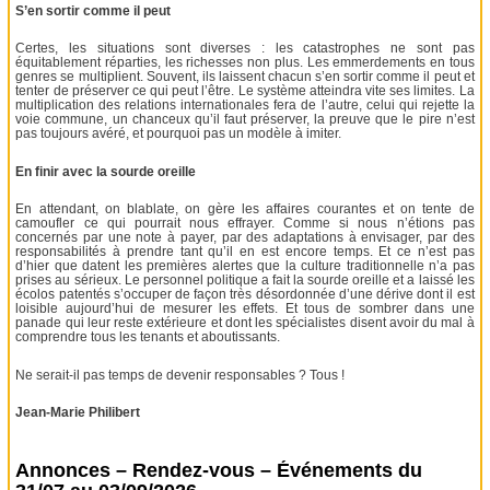
S’en sortir comme il peut
Certes, les situations sont diverses : les catastrophes ne sont pas
équitablement réparties, les richesses non plus. Les emmerdements en tous
genres se multiplient. Souvent, ils laissent chacun s’en sortir comme il peut et
tenter de préserver ce qui peut l’être. Le système atteindra vite ses limites. La
multiplication des relations internationales fera de l’autre, celui qui rejette la
voie commune, un chanceux qu’il faut préserver, la preuve que le pire n’est
pas toujours avéré, et pourquoi pas un modèle à imiter.
En finir avec la sourde oreille
En attendant, on blablate, on gère les affaires courantes et on tente de
camoufler ce qui pourrait nous effrayer. Comme si nous n’étions pas
concernés par une note à payer, par des adaptations à envisager, par des
responsabilités à prendre tant qu’il en est encore temps. Et ce n’est pas
d’hier que datent les premières alertes que la culture traditionnelle n’a pas
prises au sérieux. Le personnel politique a fait la sourde oreille et a laissé les
écolos patentés s’occuper de façon très désordonnée d’une dérive dont il est
loisible aujourd’hui de mesurer les effets. Et tous de sombrer dans une
panade qui leur reste extérieure et dont les spécialistes disent avoir du mal à
comprendre tous les tenants et aboutissants.
Ne serait-il pas temps de devenir responsables ? Tous !
Jean-Marie Philibert
Annonces – Rendez-vous – Événements du