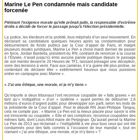
Marine Le Pen condamnée mais candidate
forcenée
Piétinant l’exigence morale qu’elle prônait jadis, la responsable d’extrême
droite a décidé de forcer le passage jusqu’à l’élection présidentielle.
La justice, les électeurs et la probité, tous méprisés d’un seul mouvement. En
déclarant sa candidature quelques heures après sa condamnation pour
détournement de fonds publics par la Cour d’appel de Paris, et malgré
plusieurs doutes juridiques, Marine Le Pen a choisi mardi dernier de passer
en force. Jordan Bardella, président du RN, contraint de renoncer à la course
à l’Élysée, n’avait jusqu’ici émis aucune parole publique depuis le passage
de son mentor devant le 20 Heures de TF1, laissant présager une déception,
voire des tensions à venir. Face aux caméras, il n’a guère été plus prolixe, se
contentant de déclarer être « extrêmement heureux que nous puissions
entrer en campagne avec Marine ».
« J’ai une éthique, une morale, et je m’y tiens »
Qu’importe si deux tribunaux l’ont reconnue coupable de « faits graves » en
tant qu’« instigatrice » d’un « système » ayant permis de détourner 2,8
millions d’euros d’argent public pour développer son parti, selon les mots de
la présidente de la Cour d’appel. Pour le député RN Jean-Philippe Tanguy,
cela ne compte pas : « Marine Le Pen est la mieux placée pour savoir si elle
est innocente ou coupable. » Elle et ses complices, reconnus coupables des
mêmes faits, dont Louis Alliot maire de Perpignan. Qu’aurait pensé la Marine
Le Pen de 2013 qui réclamait « l’inéligibilité à vie pour tous ceux qui ont été
condamnés pour des faits commis à l’occasion de leur mandat », tout en
clamant « j’ai une éthique, une morale, et je m’y tiens » ?