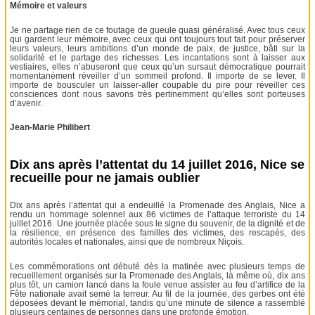
Mémoire et valeurs
Je ne partage rien de ce foutage de gueule quasi généralisé. Avec tous ceux
qui gardent leur mémoire, avec ceux qui ont toujours tout fait pour préserver
leurs valeurs, leurs ambitions d’un monde de paix, de justice, bâti sur la
solidarité et le partage des richesses. Les incantations sont à laisser aux
vestiaires, elles n’abuseront que ceux qu’un sursaut démocratique pourrait
momentanément réveiller d’un sommeil profond. Il importe de se lever. Il
importe de bousculer un laisser-aller coupable du pire pour réveiller ces
consciences dont nous savons très pertinemment qu’elles sont porteuses
d’avenir.
Jean-Marie Philibert
Dix ans après l’attentat du 14 juillet 2016, Nice se
recueille pour ne jamais oublier
Dix ans après l’attentat qui a endeuillé la Promenade des Anglais, Nice a
rendu un hommage solennel aux 86 victimes de l’attaque terroriste du 14
juillet 2016. Une journée placée sous le signe du souvenir, de la dignité et de
la résilience, en présence des familles des victimes, des rescapés, des
autorités locales et nationales, ainsi que de nombreux Niçois.
Les commémorations ont débuté dès la matinée avec plusieurs temps de
recueillement organisés sur la Promenade des Anglais, là même où, dix ans
plus tôt, un camion lancé dans la foule venue assister au feu d’artifice de la
Fête nationale avait semé la terreur. Au fil de la journée, des gerbes ont été
déposées devant le mémorial, tandis qu’une minute de silence a rassemblé
plusieurs centaines de personnes dans une profonde émotion.