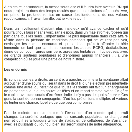
À en croire les sondeurs, la messe serait dite et il faudra faire avec un RN qui
nous projettera dans des temps reculés que nous estimions dépassés. Ave,
en prime, la profonde remise en cause des fondements de nos valeurs
républicaines. « Travail, famille, patrie », le retour !
Dans un nivellement d’autant plus insidieux qu’il avance cacher et qu’il
pourrait nous laisser sans voix, sans espoir, dans un maelström européen qui
part dans tous les sens. L’impensable : le plus impensable dans cette affaire
réside dans la pléthore de candidats potentiels qui ne veulent pas voir,
envisager les risques encourus et qui semblent prêts à affronter la bête
immonde en tant que candidate comme les autres, BCBG, dédiabolisée,
digne de concourir après son père, après ses tentatives infructueuses, avec
de grands soutiens populaires et d’énormes appuis financiers … à une
compétition où se joue une partie de notre histoire.
Les endormis
Ils sont tranquilles, à droite, au centre, à gauche, comme si la montagne allait
accoucher d’une souris qui serait dans le droit fil d’une élection présidentielle
comme une autre, qui ferait ce que toutes les souris ont fait : un changement
de personnels, quelques nouvelles têtes et on repart comme avant. On gère
le capital avec une souris d’extrême droite. Il n’y a pas de quoi s’énerver. Ces
gens-là sont de bonne compagnie. D’où les prétentions multiples et variées
de tenter une chance, fût-elle quelque peu compromise.
Pas le moindre catastrophisme à l’évocation d’un monde qui pourrait
changer. La sérénité partagée que les sursauts populaires ne changeront
rien et qu’il sera toujours temps de s’adapter, de collaborer, de s’arranger
avec les puissants du jour qui bien sûr seront dignes de notre allégeance.