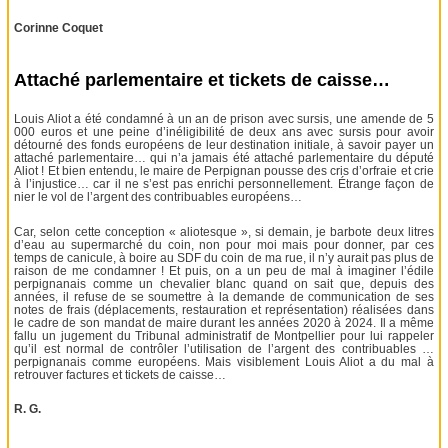
Corinne Coquet
Attaché parlementaire et tickets de caisse…
Louis Aliot a été condamné à un an de prison avec sursis, une amende de 5
000 euros et une peine d’inéligibilité de deux ans avec sursis pour avoir
détourné des fonds européens de leur destination initiale, à savoir payer un
attaché parlementaire… qui n’a jamais été attaché parlementaire du député
Aliot ! Et bien entendu, le maire de Perpignan pousse des cris d’orfraie et crie
à l’injustice… car il ne s’est pas enrichi personnellement. Étrange façon de
nier le vol de l’argent des contribuables européens…
Car, selon cette conception « aliotesque », si demain, je barbote deux litres
d’eau au supermarché du coin, non pour moi mais pour donner, par ces
temps de canicule, à boire au SDF du coin de ma rue, il n’y aurait pas plus de
raison de me condamner ! Et puis, on a un peu de mal à imaginer l’édile
perpignanais comme un chevalier blanc quand on sait que, depuis des
années, il refuse de se soumettre à la demande de communication de ses
notes de frais (déplacements, restauration et représentation) réalisées dans
le cadre de son mandat de maire durant les années 2020 à 2024. Il a même
fallu un jugement du Tribunal administratif de Montpellier pour lui rappeler
qu’il est normal de contrôler l’utilisation de l’argent des contribuables …
perpignanais comme européens. Mais visiblement Louis Aliot a du mal à
retrouver factures et tickets de caisse…
R. G.