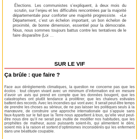
Élections. Les communistes s’expliquent, à deux mois du
scrutin, sur l’enjeu et les difficultés rencontrées par la majorité
départementale pour conforter une majorité progressiste. «Le
Département, c’est un échelon important, un bon échelon de
proximité, de bonne dimension, essentiel pour la démocratie.
Nous, nous sommes toujours battus contre les tentatives de le
faire disparaître (Loi …
SUR LE VIF
Ça brûle : que faire ?
Face aux dérèglements climatiques, la question ne concerne pas que les
écolos : tout citoyen vivant avec un minimum d’information est en mesure
d’avoir un avis qui prend en compte que les données bougent, que les
catastrophes ont plutôt tendance à proliférer, que les chaleurs estivales
battent des records. Avec les incendies qui vont avec. Il serait peut-être temps
de prendre les choses au sérieux, de ne pas laisser les politiques seuls à la
manœuvre, de construire une approche internationale qui s’appuie sans
faux-fuyants sur le fait que la Terre nous appartient à tous, qu’elle veut peut-
être nous dire qu’il ne serait pas inutile de modifier nos habitudes, que les
prophètes de malheur, aussi puissants soient-ils, qui alimentent le déni,
soient mis à la raison et sortent d’optimismes inconsidérés qui les enferment
dans une béatitude coupable.