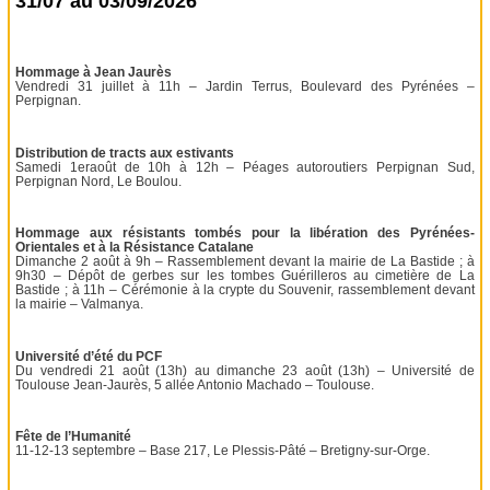
31/07 au 03/09/2026
Hommage à Jean Jaurès
Vendredi 31 juillet à 11h – Jardin Terrus, Boulevard des Pyrénées –
Perpignan.
Distribution de tracts aux estivants
Samedi 1eraoût de 10h à 12h – Péages autoroutiers Perpignan Sud,
Perpignan Nord, Le Boulou.
Hommage aux résistants tombés pour la libération des Pyrénées-
Orientales et à la Résistance Catalane
Dimanche 2 août à 9h – Rassemblement devant la mairie de La Bastide ; à
9h30 – Dépôt de gerbes sur les tombes Guérilleros au cimetière de La
Bastide ; à 11h – Cérémonie à la crypte du Souvenir, rassemblement devant
la mairie – Valmanya.
Université d’été du PCF
Du vendredi 21 août (13h) au dimanche 23 août (13h) – Université de
Toulouse Jean-Jaurès, 5 allée Antonio Machado – Toulouse.
Fête de l’Humanité
11-12-13 septembre – Base 217, Le Plessis-Pâté – Bretigny-sur-Orge.