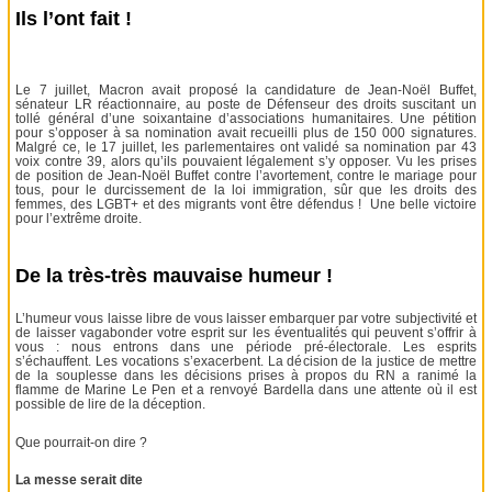
Ils l’ont fait !
Le 7 juillet, Macron avait proposé la candidature de Jean-Noël Buffet,
sénateur LR réactionnaire, au poste de Défenseur des droits suscitant un
tollé général d’une soixantaine d’associations humanitaires. Une pétition
pour s’opposer à sa nomination avait recueilli plus de 150 000 signatures.
Malgré ce, le 17 juillet, les parlementaires ont validé sa nomination par 43
voix contre 39, alors qu’ils pouvaient légalement s’y opposer. Vu les prises
de position de Jean-Noël Buffet contre l’avortement, contre le mariage pour
tous, pour le durcissement de la loi immigration, sûr que les droits des
femmes, des LGBT+ et des migrants vont être défendus ! Une belle victoire
pour l’extrême droite.
De la très-très mauvaise humeur !
L’humeur vous laisse libre de vous laisser embarquer par votre subjectivité et
de laisser vagabonder votre esprit sur les éventualités qui peuvent s’offrir à
vous : nous entrons dans une période pré-électorale. Les esprits
s’échauffent. Les vocations s’exacerbent. La décision de la justice de mettre
de la souplesse dans les décisions prises à propos du RN a ranimé la
flamme de Marine Le Pen et a renvoyé Bardella dans une attente où il est
possible de lire de la déception.
Que pourrait-on dire ?
La messe serait dite