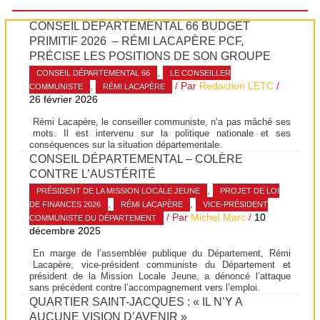
CONSEIL DÉPARTEMENTAL 66 BUDGET
PRIMITIF 2026 – RÉMI LACAPÈRE PCF,
PRÉCISE LES POSITIONS DE SON GROUPE
,
CONSEIL DÉPARTEMENTAL 66
LE CONSEILLER
,
/ Par
Redaction LETC
/
COMMUNISTE
RÉMI LACAPÈRE
26 février 2026
Rémi Lacapère, le conseiller communiste, n’a pas mâché ses
mots. Il est intervenu sur la politique nationale et ses
conséquences sur la situation départementale.
CONSEIL DÉPARTEMENTAL – COLÈRE
CONTRE L’AUSTÉRITÉ
,
PRÉSIDENT DE LA MISSION LOCALE JEUNE
PROJET DE LOI
,
,
DE FINANCES 2026
RÉMI LACAPÈRE
VICE-PRÉSIDENT
/ Par
Michel Marc
/
10
COMMUNISTE DU DÉPARTEMENT
décembre 2025
En marge de l’assemblée publique du Département, Rémi
Lacapère, vice-président communiste du Département et
président de la Mission Locale Jeune, a dénoncé l’attaque
sans précédent contre l’accompagnement vers l’emploi.
QUARTIER SAINT-JACQUES : « IL N’Y A
AUCUNE VISION D’AVENIR »