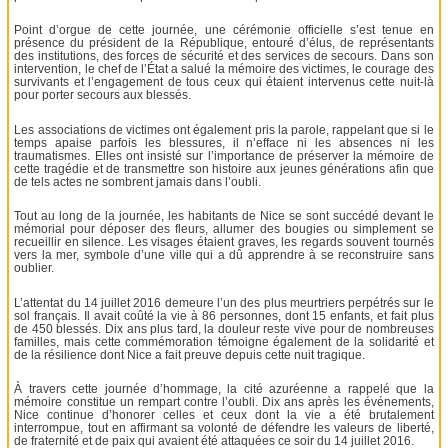
Point d’orgue de cette journée, une cérémonie officielle s’est tenue en
présence du président de la République, entouré d’élus, de représentants
des institutions, des forces de sécurité et des services de secours. Dans son
intervention, le chef de l’État a salué la mémoire des victimes, le courage des
survivants et l’engagement de tous ceux qui étaient intervenus cette nuit-là
pour porter secours aux blessés.
Les associations de victimes ont également pris la parole, rappelant que si le
temps apaise parfois les blessures, il n’efface ni les absences ni les
traumatismes. Elles ont insisté sur l’importance de préserver la mémoire de
cette tragédie et de transmettre son histoire aux jeunes générations afin que
de tels actes ne sombrent jamais dans l’oubli.
Tout au long de la journée, les habitants de Nice se sont succédé devant le
mémorial pour déposer des fleurs, allumer des bougies ou simplement se
recueillir en silence. Les visages étaient graves, les regards souvent tournés
vers la mer, symbole d’une ville qui a dû apprendre à se reconstruire sans
oublier.
L’attentat du 14 juillet 2016 demeure l’un des plus meurtriers perpétrés sur le
sol français. Il avait coûté la vie à 86 personnes, dont 15 enfants, et fait plus
de 450 blessés. Dix ans plus tard, la douleur reste vive pour de nombreuses
familles, mais cette commémoration témoigne également de la solidarité et
de la résilience dont Nice a fait preuve depuis cette nuit tragique.
À travers cette journée d’hommage, la cité azuréenne a rappelé que la
mémoire constitue un rempart contre l’oubli. Dix ans après les événements,
Nice continue d’honorer celles et ceux dont la vie a été brutalement
interrompue, tout en affirmant sa volonté de défendre les valeurs de liberté,
de fraternité et de paix qui avaient été attaquées ce soir du 14 juillet 2016.