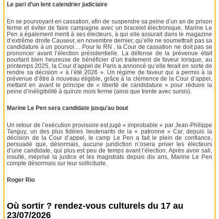
Le pari d’un lent calendrier judiciaire
En se pourvoyant en cassation, afin de suspendre sa peine d’un an de prison
ferme et éviter de faire campagne avec un bracelet électronique, Marine Le
Pen a également menti à ses électeurs, à qui elle assurait dans le magazine
d’extrême droite Causeur, en novembre dernier, qu’elle ne soumettrait pas sa
candidature à un pourvoi… Pour le RN , la Cour de cassation ne doit pas se
prononcer avant l’élection présidentielle. La défense de la prévenue était
pourtant bien heureuse de bénéficier d’un traitement de faveur lorsque, au
printemps 2025, la Cour d’appel de Paris a annoncé qu’elle ferait en sorte de
rendre sa décision « à l’été 2026 ». Un régime de faveur qui a permis à la
prévenue d’être à nouveau éligible, grâce à la clémence de la Cour d’appel,
mettant en avant le principe de « liberté de candidature » pour réduire la
peine d’inéligibilité à quinze mois ferme (ainsi que trente avec sursis).
Marine Le Pen sera candidate jusqu’au bout
Un retour de l’exécution provisoire est jugé « improbable » par Jean-Philippe
Tanguy, un des plus fidèles lieutenants de la « patronne » Car, depuis la
décision de la Cour d’appel, le camp Le Pen a fait le plein de confiance,
persuadé que, désormais, aucune juridiction n’osera priver les électeurs
d’une candidate, qui plus est peu de temps avant l’élection. Après avoir sali,
insulté, méprisé la justice et les magistrats depuis dix ans, Marine Le Pen
compte désormais sur leur sollicitude.
Roger Rio
Où sortir ? rendez-vous culturels du 17 au
23/07/2026