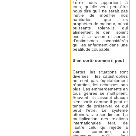
Terre nous appartient à
tous, qu’elle veut peut-être
nous dire qu’il ne serait pas
inutile de modifier nos
habitudes, que les
prophètes de malheur, aussi
puissants soient-ils, qui
alimentent le déni, soient
mis à la raison et sortent
d’optimismes inconsidérés
qui les enferment dans une
béatitude coupable.
S’en sortir comme il peut
Certes, les situations sont
diverses : les catastrophes
ne sont pas équitablement
réparties, les richesses non
plus. Les emmerdements en
tous genres se multiplient.
Souvent, ils laissent chacun
s’en sortir comme il peut et
tenter de préserver ce qui
peut l’être. Le système
atteindra vite ses limites. La
multiplication des relations
internationales fera de
l’autre, celui qui rejette la
voie commune, un
chanceux qu’il faut