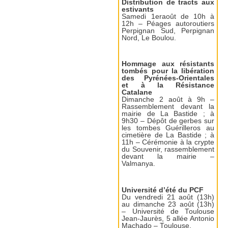
Distribution de tracts aux
estivants
Samedi 1eraoût de 10h à
12h – Péages autoroutiers
Perpignan Sud, Perpignan
Nord, Le Boulou.
Hommage aux résistants
tombés pour la libération
des Pyrénées-Orientales
et à la Résistance
Catalane
Dimanche 2 août à 9h –
Rassemblement devant la
mairie de La Bastide ; à
9h30 – Dépôt de gerbes sur
les tombes Guérilleros au
cimetière de La Bastide ; à
11h – Cérémonie à la crypte
du Souvenir, rassemblement
devant la mairie –
Valmanya.
Université d’été du PCF
Du vendredi 21 août (13h)
au dimanche 23 août (13h)
– Université de Toulouse
Jean-Jaurès, 5 allée Antonio
Machado – Toulouse.