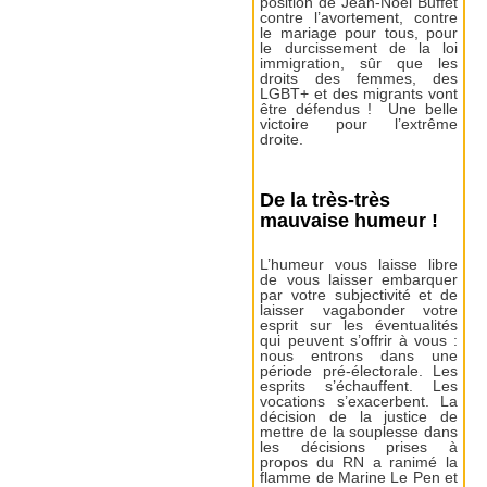
position de Jean-Noël Buffet
contre l’avortement, contre
le mariage pour tous, pour
le durcissement de la loi
immigration, sûr que les
droits des femmes, des
LGBT+ et des migrants vont
être défendus ! Une belle
victoire pour l’extrême
droite.
De la très-très
mauvaise humeur !
L’humeur vous laisse libre
de vous laisser embarquer
par votre subjectivité et de
laisser vagabonder votre
esprit sur les éventualités
qui peuvent s’offrir à vous :
nous entrons dans une
période pré-électorale. Les
esprits s’échauffent. Les
vocations s’exacerbent. La
décision de la justice de
mettre de la souplesse dans
les décisions prises à
propos du RN a ranimé la
flamme de Marine Le Pen et