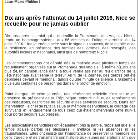
Jean-Marie Philibert
Dix ans après l’attentat du 14 juillet 2016, Nice se
recueille pour ne jamais oublier
Dix ans après l’attentat qui a endeuillé la Promenade des Anglais, Nice a
rendu un hommage solennel aux 86 victimes de l’attaque terroriste du 14
juillet 2016. Une journée placée sous le signe du souvenir, de la dignité et de
la résilience, en présence des familles des victimes, des rescapés, des
autorités locales et nationales, ainsi que de nombreux Niçois.
Les commémorations ont débuté dès la matinée avec plusieurs temps de
recueillement organisés sur la Promenade des Anglais, là même où, dix ans
plus tôt, un camion lancé dans la foule venue assister au feu d’artifice de la
Fête nationale avait semé la terreur. Au fil de la journée, des gerbes ont été
déposées devant le mémorial, tandis qu’une minute de silence a rassemblé
plusieurs centaines de personnes dans une profonde émotion.
Point d’orgue de cette journée, une cérémonie officielle s’est tenue en
présence du président de la République, entouré d’élus, de représentants
des institutions, des forces de sécurité et des services de secours. Dans son
intervention, le chef de l’État a salué la mémoire des victimes, le courage des
survivants et l’engagement de tous ceux qui étaient intervenus cette nuit-là
pour porter secours aux blessés.
Les associations de victimes ont également pris la parole, rappelant que si le
temps apaise parfois les blessures, il n’efface ni les absences ni les
traumatismes. Elles ont insisté sur l’importance de préserver la mémoire de
cette tragédie et de transmettre son histoire aux jeunes générations afin que