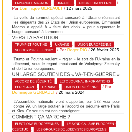
,
,
/
EMMANUEL MACRON
UKRAINE
UNION EUROPÉENNE
Par
Dominique GERBAULT
/
12 mars 2025
La veille du sommet spécial consacré à l’Ukraine réunissant
les dirigeants des 27 États de l’Union européenne, Emmanuel
Macron a appelé à « faire des choix » pour augmenter le
budget consacré à l’armement.
VERS LA PARTITION
,
,
,
TRUMP ET POUTINE
UKRAINE
UNION EUROPÉENNE
/ Par
Roger RIO
/
26 février 2025
VOLODYMYR ZELENSKY
Trump et Poutine veulent « régler » le sort de l’Ukraine en la
dépeçant, sous le regard impuissant de Volodymyr Zelensky
et de l’Union européenne.
UN LARGE SOUTIEN DES « VA-T-EN-GUERRE »
,
,
ACCORD DE SÉCURITÉ
LETC JOURNAL INFORMATIONS
,
,
/ Par
PERPIGNAN
UKRAINE
UNION EUROPÉENNE
Dominique GERBAULT
/
20 mars 2024
L’Assemblée nationale vient d’apporter, par 372 voix pour
contre 99, un large soutien à l’accord de sécurité entre Paris
et Kiev. Ce scrutin est non contraignant.
COMMENT ÇA MARCHE ?
,
ÉLECTIONS EUROPÉENNES
LE SYNDICALISME EUROPÉEN :
,
,
CES/ETUC
LES GROUPES DE LOBBYISTES EUROPÉENS