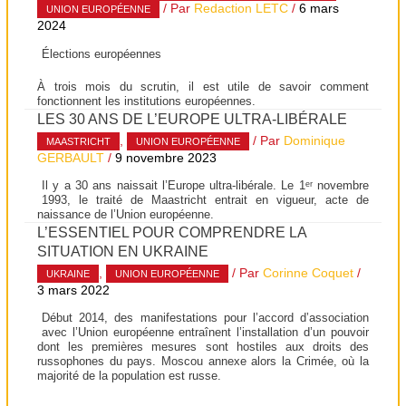
/ Par
Redaction LETC
/
6 mars
UNION EUROPÉENNE
2024
Élections européennes
À trois mois du scrutin, il est utile de savoir comment
fonctionnent les institutions européennes.
LES 30 ANS DE L’EUROPE ULTRA-LIBÉRALE
,
/ Par
Dominique
MAASTRICHT
UNION EUROPÉENNE
GERBAULT
/
9 novembre 2023
Il y a 30 ans naissait l’Europe ultra-libérale. Le 1ᵉʳ novembre
1993, le traité de Maastricht entrait en vigueur, acte de
naissance de l’Union européenne.
L’ESSENTIEL POUR COMPRENDRE LA
SITUATION EN UKRAINE
,
/ Par
Corinne Coquet
/
UKRAINE
UNION EUROPÉENNE
3 mars 2022
Début 2014, des manifestations pour l’accord d’association
avec l’Union européenne entraînent l’installation d’un pouvoir
dont les premières mesures sont hostiles aux droits des
russophones du pays. Moscou annexe alors la Crimée, où la
majorité de la population est russe.