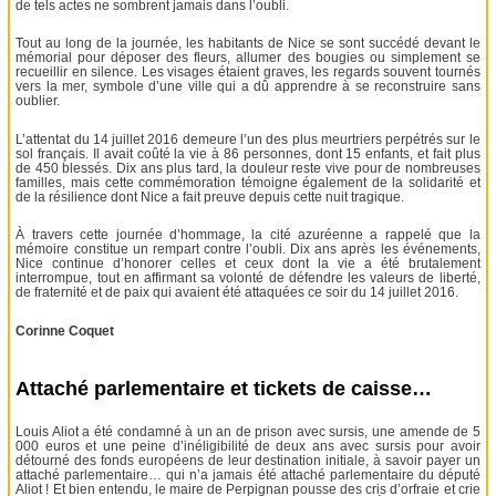
de tels actes ne sombrent jamais dans l’oubli.
Tout au long de la journée, les habitants de Nice se sont succédé devant le
mémorial pour déposer des fleurs, allumer des bougies ou simplement se
recueillir en silence. Les visages étaient graves, les regards souvent tournés
vers la mer, symbole d’une ville qui a dû apprendre à se reconstruire sans
oublier.
L’attentat du 14 juillet 2016 demeure l’un des plus meurtriers perpétrés sur le
sol français. Il avait coûté la vie à 86 personnes, dont 15 enfants, et fait plus
de 450 blessés. Dix ans plus tard, la douleur reste vive pour de nombreuses
familles, mais cette commémoration témoigne également de la solidarité et
de la résilience dont Nice a fait preuve depuis cette nuit tragique.
À travers cette journée d’hommage, la cité azuréenne a rappelé que la
mémoire constitue un rempart contre l’oubli. Dix ans après les événements,
Nice continue d’honorer celles et ceux dont la vie a été brutalement
interrompue, tout en affirmant sa volonté de défendre les valeurs de liberté,
de fraternité et de paix qui avaient été attaquées ce soir du 14 juillet 2016.
Corinne Coquet
Attaché parlementaire et tickets de caisse…
Louis Aliot a été condamné à un an de prison avec sursis, une amende de 5
000 euros et une peine d’inéligibilité de deux ans avec sursis pour avoir
détourné des fonds européens de leur destination initiale, à savoir payer un
attaché parlementaire… qui n’a jamais été attaché parlementaire du député
Aliot ! Et bien entendu, le maire de Perpignan pousse des cris d’orfraie et crie