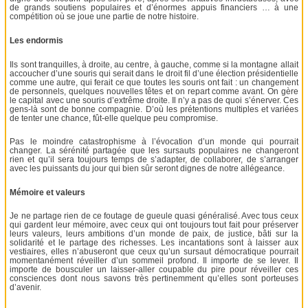
de grands soutiens populaires et d’énormes appuis financiers … à une
compétition où se joue une partie de notre histoire.
Les endormis
Ils sont tranquilles, à droite, au centre, à gauche, comme si la montagne allait
accoucher d’une souris qui serait dans le droit fil d’une élection présidentielle
comme une autre, qui ferait ce que toutes les souris ont fait : un changement
de personnels, quelques nouvelles têtes et on repart comme avant. On gère
le capital avec une souris d’extrême droite. Il n’y a pas de quoi s’énerver. Ces
gens-là sont de bonne compagnie. D’où les prétentions multiples et variées
de tenter une chance, fût-elle quelque peu compromise.
Pas le moindre catastrophisme à l’évocation d’un monde qui pourrait
changer. La sérénité partagée que les sursauts populaires ne changeront
rien et qu’il sera toujours temps de s’adapter, de collaborer, de s’arranger
avec les puissants du jour qui bien sûr seront dignes de notre allégeance.
Mémoire et valeurs
Je ne partage rien de ce foutage de gueule quasi généralisé. Avec tous ceux
qui gardent leur mémoire, avec ceux qui ont toujours tout fait pour préserver
leurs valeurs, leurs ambitions d’un monde de paix, de justice, bâti sur la
solidarité et le partage des richesses. Les incantations sont à laisser aux
vestiaires, elles n’abuseront que ceux qu’un sursaut démocratique pourrait
momentanément réveiller d’un sommeil profond. Il importe de se lever. Il
importe de bousculer un laisser-aller coupable du pire pour réveiller ces
consciences dont nous savons très pertinemment qu’elles sont porteuses
d’avenir.