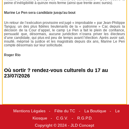
peine d’inéligibilité à quinze mois ferme (ainsi que trente avec sursis).
Marine Le Pen sera candidate jusqu’au bout
Un retour de l’exécution provisoire est jugé « improbable » par Jean-Philippe
Tanguy, un des plus fidèles lieutenants de la « patronne » Car, depuis la
décision de la Cour d’appel, le camp Le Pen a fait le plein de confiance,
persuadé que, désormais, aucune juridiction n’osera priver les électeurs
d’une candidate, qui plus est peu de temps avant l’élection. Après avoir sali,
insulté, méprisé la justice et les magistrats depuis dix ans, Marine Le Pen
compte désormais sur leur sollicitude.
Roger Rio
Où sortir ? rendez-vous culturels du 17 au
23/07/2026
Mentions Légales
Fête du TC
La Boutique
Le
Kiosque
C.G.V.
R.G.P.D.
Copyright © 2024 -
JLD Concept