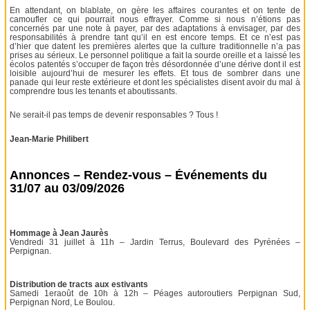
En attendant, on blablate, on gère les affaires courantes et on tente de
camoufler ce qui pourrait nous effrayer. Comme si nous n’étions pas
concernés par une note à payer, par des adaptations à envisager, par des
responsabilités à prendre tant qu’il en est encore temps. Et ce n’est pas
d’hier que datent les premières alertes que la culture traditionnelle n’a pas
prises au sérieux. Le personnel politique a fait la sourde oreille et a laissé les
écolos patentés s’occuper de façon très désordonnée d’une dérive dont il est
loisible aujourd’hui de mesurer les effets. Et tous de sombrer dans une
panade qui leur reste extérieure et dont les spécialistes disent avoir du mal à
comprendre tous les tenants et aboutissants.
Ne serait-il pas temps de devenir responsables ? Tous !
Jean-Marie Philibert
Annonces – Rendez-vous – Événements du
31/07 au 03/09/2026
Hommage à Jean Jaurès
Vendredi 31 juillet à 11h – Jardin Terrus, Boulevard des Pyrénées –
Perpignan.
Distribution de tracts aux estivants
Samedi 1eraoût de 10h à 12h – Péages autoroutiers Perpignan Sud,
Perpignan Nord, Le Boulou.