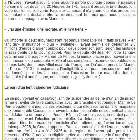
à l’Élysée, n’avait jusqu’ici émis aucune parole publique depuis le passage
de son mentor devant le 20 Heures de TF1, laissant présager une déception,
voire des tensions à venir. Face aux caméras, il n’a guère été plus prolixe, se
contentant de déclarer être « extrêmement heureux que nous puissions
entrer en campagne avec Marine ».
« J’ai une éthique, une morale, et je m’y tiens »
Qu’importe si deux tribunaux l’ont reconnue coupable de « faits graves » en
tant qu’« instigatrice » d’un « système » ayant permis de détourner 2,8
millions d’euros d’argent public pour développer son parti, selon les mots de
la présidente de la Cour d’appel. Pour le député RN Jean-Philippe Tanguy,
cela ne compte pas : « Marine Le Pen est la mieux placée pour savoir si elle
est innocente ou coupable. » Elle et ses complices, reconnus coupables des
mêmes faits, dont Louis Alliot maire de Perpignan. Qu’aurait pensé la Marine
Le Pen de 2013 qui réclamait « l’inéligibilité à vie pour tous ceux qui ont été
condamnés pour des faits commis à l’occasion de leur mandat », tout en
clamant « j’ai une éthique, une morale, et je m’y tiens » ?
Le pari d’un lent calendrier judiciaire
En se pourvoyant en cassation, afin de suspendre sa peine d’un an de prison
ferme et éviter de faire campagne avec un bracelet électronique, Marine Le
Pen a également menti à ses électeurs, à qui elle assurait dans le magazine
d’extrême droite Causeur, en novembre dernier, qu’elle ne soumettrait pas sa
candidature à un pourvoi… Pour le RN , la Cour de cassation ne doit pas se
prononcer avant l’élection présidentielle. La défense de la prévenue était
pourtant bien heureuse de bénéficier d’un traitement de faveur lorsque, au
printemps 2025, la Cour d’appel de Paris a annoncé qu’elle ferait en sorte de
rendre sa décision « à l’été 2026 ». Un régime de faveur qui a permis à la
prévenue d’être à nouveau éligible, grâce à la clémence de la Cour d’appel,
mettant en avant le principe de « liberté de candidature » pour réduire la