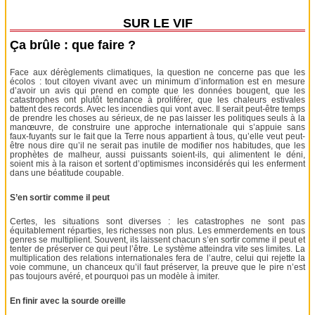
SUR LE VIF
Ça brûle : que faire ?
Face aux dérèglements climatiques, la question ne concerne pas que les
écolos : tout citoyen vivant avec un minimum d’information est en mesure
d’avoir un avis qui prend en compte que les données bougent, que les
catastrophes ont plutôt tendance à proliférer, que les chaleurs estivales
battent des records. Avec les incendies qui vont avec. Il serait peut-être temps
de prendre les choses au sérieux, de ne pas laisser les politiques seuls à la
manœuvre, de construire une approche internationale qui s’appuie sans
faux-fuyants sur le fait que la Terre nous appartient à tous, qu’elle veut peut-
être nous dire qu’il ne serait pas inutile de modifier nos habitudes, que les
prophètes de malheur, aussi puissants soient-ils, qui alimentent le déni,
soient mis à la raison et sortent d’optimismes inconsidérés qui les enferment
dans une béatitude coupable.
S’en sortir comme il peut
Certes, les situations sont diverses : les catastrophes ne sont pas
équitablement réparties, les richesses non plus. Les emmerdements en tous
genres se multiplient. Souvent, ils laissent chacun s’en sortir comme il peut et
tenter de préserver ce qui peut l’être. Le système atteindra vite ses limites. La
multiplication des relations internationales fera de l’autre, celui qui rejette la
voie commune, un chanceux qu’il faut préserver, la preuve que le pire n’est
pas toujours avéré, et pourquoi pas un modèle à imiter.
En finir avec la sourde oreille