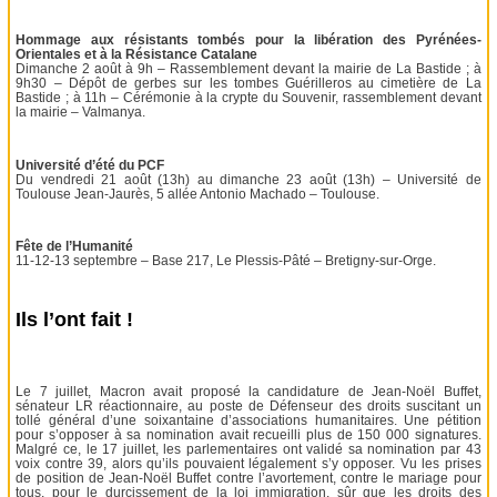
Hommage aux résistants tombés pour la libération des Pyrénées-
Orientales et à la Résistance Catalane
Dimanche 2 août à 9h – Rassemblement devant la mairie de La Bastide ; à
9h30 – Dépôt de gerbes sur les tombes Guérilleros au cimetière de La
Bastide ; à 11h – Cérémonie à la crypte du Souvenir, rassemblement devant
la mairie – Valmanya.
Université d’été du PCF
Du vendredi 21 août (13h) au dimanche 23 août (13h) – Université de
Toulouse Jean-Jaurès, 5 allée Antonio Machado – Toulouse.
Fête de l’Humanité
11-12-13 septembre – Base 217, Le Plessis-Pâté – Bretigny-sur-Orge.
Ils l’ont fait !
Le 7 juillet, Macron avait proposé la candidature de Jean-Noël Buffet,
sénateur LR réactionnaire, au poste de Défenseur des droits suscitant un
tollé général d’une soixantaine d’associations humanitaires. Une pétition
pour s’opposer à sa nomination avait recueilli plus de 150 000 signatures.
Malgré ce, le 17 juillet, les parlementaires ont validé sa nomination par 43
voix contre 39, alors qu’ils pouvaient légalement s’y opposer. Vu les prises
de position de Jean-Noël Buffet contre l’avortement, contre le mariage pour
tous, pour le durcissement de la loi immigration, sûr que les droits des