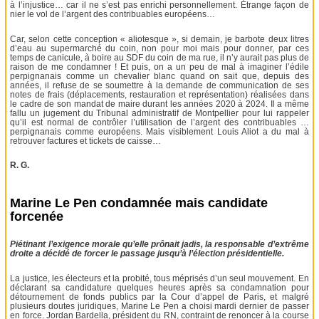
à l’injustice… car il ne s’est pas enrichi personnellement. Étrange façon de
nier le vol de l’argent des contribuables européens…
Car, selon cette conception « aliotesque », si demain, je barbote deux litres
d’eau au supermarché du coin, non pour moi mais pour donner, par ces
temps de canicule, à boire au SDF du coin de ma rue, il n’y aurait pas plus de
raison de me condamner ! Et puis, on a un peu de mal à imaginer l’édile
perpignanais comme un chevalier blanc quand on sait que, depuis des
années, il refuse de se soumettre à la demande de communication de ses
notes de frais (déplacements, restauration et représentation) réalisées dans
le cadre de son mandat de maire durant les années 2020 à 2024. Il a même
fallu un jugement du Tribunal administratif de Montpellier pour lui rappeler
qu’il est normal de contrôler l’utilisation de l’argent des contribuables …
perpignanais comme européens. Mais visiblement Louis Aliot a du mal à
retrouver factures et tickets de caisse…
R. G.
Marine Le Pen condamnée mais candidate
forcenée
Piétinant l’exigence morale qu’elle prônait jadis, la responsable d’extrême
droite a décidé de forcer le passage jusqu’à l’élection présidentielle.
La justice, les électeurs et la probité, tous méprisés d’un seul mouvement. En
déclarant sa candidature quelques heures après sa condamnation pour
détournement de fonds publics par la Cour d’appel de Paris, et malgré
plusieurs doutes juridiques, Marine Le Pen a choisi mardi dernier de passer
en force. Jordan Bardella, président du RN, contraint de renoncer à la course