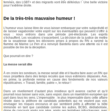
femmes, des LGBT+ et des migrants vont être défendus ! Une belle victoire
pour l’extrême droite.
De la très-très mauvaise humeur !
L’humeur vous laisse libre de vous laisser embarquer par votre subjectivité et
de laisser vagabonder votre esprit sur les éventualités qui peuvent s’offrir à
vous : nous entrons dans une période pré-électorale. Les esprits
s’échauffent. Les vocations s’exacerbent. La décision de la justice de mettre
de la souplesse dans les décisions prises à propos du RN a ranimé la
flamme de Marine Le Pen et a renvoyé Bardella dans une attente où il est
possible de lire de la déception.
Que pourrait-on dire ?
La messe serait dite
À en croire les sondeurs, la messe serait dite et il faudra faire avec un RN qui
nous projettera dans des temps reculés que nous estimions dépassés. Ave,
en prime, la profonde remise en cause des fondements de nos valeurs
républicaines. « Travail, famille, patrie », le retour !
Dans un nivellement d’autant plus insidieux qu’il avance cacher et qu’il
pourrait nous laisser sans voix, sans espoir, dans un maelström européen qui
part dans tous les sens. L’impensable : le plus impensable dans cette affaire
réside dans la pléthore de candidats potentiels qui ne veulent pas voir,
envisager les risques encourus et qui semblent prêts à affronter la bête
immonde en tant que candidate comme les autres, BCBG, dédiabolisée,
digne de concourir après son père, après ses tentatives infructueuses, avec