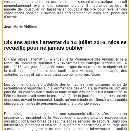
vestiaires, elles n’abuseront que ceux qu’un sursaut démocratique pourrait
momentanément réveiller d’un sommeil profond. Il importe de se lever. Il
importe de bousculer un laisser-aller coupable du pire pour réveiller ces
consciences dont nous savons très pertinemment qu’elles sont porteuses
d’avenir.
Jean-Marie Philibert
Dix ans après l’attentat du 14 juillet 2016, Nice se
recueille pour ne jamais oublier
Dix ans après l’attentat qui a endeuillé la Promenade des Anglais, Nice a
rendu un hommage solennel aux 86 victimes de l’attaque terroriste du 14
juillet 2016. Une journée placée sous le signe du souvenir, de la dignité et de
la résilience, en présence des familles des victimes, des rescapés, des
autorités locales et nationales, ainsi que de nombreux Niçois.
Les commémorations ont débuté dès la matinée avec plusieurs temps de
recueillement organisés sur la Promenade des Anglais, là même où, dix ans
plus tôt, un camion lancé dans la foule venue assister au feu d’artifice de la
Fête nationale avait semé la terreur. Au fil de la journée, des gerbes ont été
déposées devant le mémorial, tandis qu’une minute de silence a rassemblé
plusieurs centaines de personnes dans une profonde émotion.
Point d’orgue de cette journée, une cérémonie officielle s’est tenue en
présence du président de la République, entouré d’élus, de représentants
des institutions, des forces de sécurité et des services de secours. Dans son
intervention, le chef de l’État a salué la mémoire des victimes, le courage des
survivants et l’engagement de tous ceux qui étaient intervenus cette nuit-là