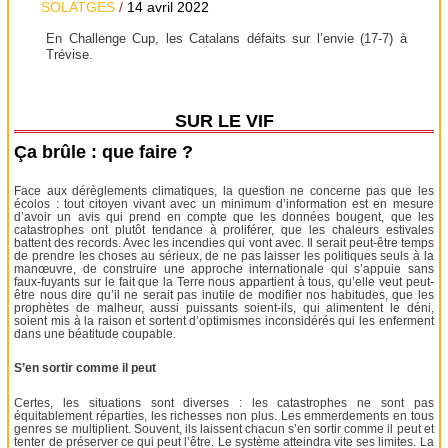
SOLATGES
/
14 avril 2022
En Challenge Cup, les Catalans défaits sur l’envie (17-7) à
Trévise.
SUR LE VIF
Ça brûle : que faire ?
Face aux dérèglements climatiques, la question ne concerne pas que les
écolos : tout citoyen vivant avec un minimum d’information est en mesure
d’avoir un avis qui prend en compte que les données bougent, que les
catastrophes ont plutôt tendance à proliférer, que les chaleurs estivales
battent des records. Avec les incendies qui vont avec. Il serait peut-être temps
de prendre les choses au sérieux, de ne pas laisser les politiques seuls à la
manœuvre, de construire une approche internationale qui s’appuie sans
faux-fuyants sur le fait que la Terre nous appartient à tous, qu’elle veut peut-
être nous dire qu’il ne serait pas inutile de modifier nos habitudes, que les
prophètes de malheur, aussi puissants soient-ils, qui alimentent le déni,
soient mis à la raison et sortent d’optimismes inconsidérés qui les enferment
dans une béatitude coupable.
S’en sortir comme il peut
Certes, les situations sont diverses : les catastrophes ne sont pas
équitablement réparties, les richesses non plus. Les emmerdements en tous
genres se multiplient. Souvent, ils laissent chacun s’en sortir comme il peut et
tenter de préserver ce qui peut l’être. Le système atteindra vite ses limites. La