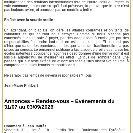
multiplication des relations internationales fera de l’autre, celui qui rejette la
voie commune, un chanceux qu’il faut préserver, la preuve que le pire n’est
pas toujours avéré, et pourquoi pas un modèle à imiter.
En finir avec la sourde oreille
En attendant, on blablate, on gère les affaires courantes et on tente de
camoufler ce qui pourrait nous effrayer. Comme si nous n’étions pas
concernés par une note à payer, par des adaptations à envisager, par des
responsabilités à prendre tant qu’il en est encore temps. Et ce n’est pas
d’hier que datent les premières alertes que la culture traditionnelle n’a pas
prises au sérieux. Le personnel politique a fait la sourde oreille et a laissé les
écolos patentés s’occuper de façon très désordonnée d’une dérive dont il est
loisible aujourd’hui de mesurer les effets. Et tous de sombrer dans une
panade qui leur reste extérieure et dont les spécialistes disent avoir du mal à
comprendre tous les tenants et aboutissants.
Ne serait-il pas temps de devenir responsables ? Tous !
Jean-Marie Philibert
Annonces – Rendez-vous – Événements du
31/07 au 03/09/2026
Hommage à Jean Jaurès
Vendredi 31 juillet à 11h – Jardin Terrus, Boulevard des Pyrénées –