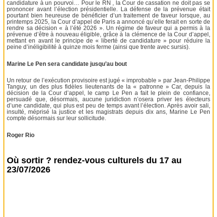
candidature à un pourvoi… Pour le RN , la Cour de cassation ne doit pas se
prononcer avant l’élection présidentielle. La défense de la prévenue était
pourtant bien heureuse de bénéficier d’un traitement de faveur lorsque, au
printemps 2025, la Cour d’appel de Paris a annoncé qu’elle ferait en sorte de
rendre sa décision « à l’été 2026 ». Un régime de faveur qui a permis à la
prévenue d’être à nouveau éligible, grâce à la clémence de la Cour d’appel,
mettant en avant le principe de « liberté de candidature » pour réduire la
peine d’inéligibilité à quinze mois ferme (ainsi que trente avec sursis).
Marine Le Pen sera candidate jusqu’au bout
Un retour de l’exécution provisoire est jugé « improbable » par Jean-Philippe
Tanguy, un des plus fidèles lieutenants de la « patronne » Car, depuis la
décision de la Cour d’appel, le camp Le Pen a fait le plein de confiance,
persuadé que, désormais, aucune juridiction n’osera priver les électeurs
d’une candidate, qui plus est peu de temps avant l’élection. Après avoir sali,
insulté, méprisé la justice et les magistrats depuis dix ans, Marine Le Pen
compte désormais sur leur sollicitude.
Roger Rio
Où sortir ? rendez-vous culturels du 17 au
23/07/2026