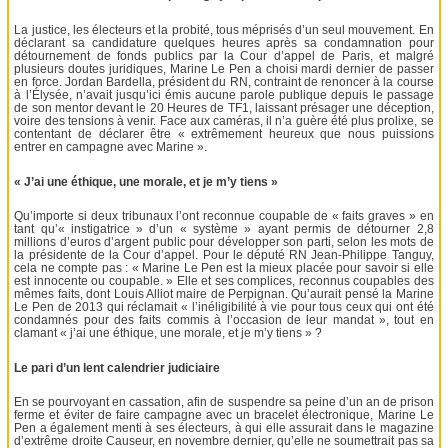
La justice, les électeurs et la probité, tous méprisés d’un seul mouvement. En
déclarant sa candidature quelques heures après sa condamnation pour
détournement de fonds publics par la Cour d’appel de Paris, et malgré
plusieurs doutes juridiques, Marine Le Pen a choisi mardi dernier de passer
en force. Jordan Bardella, président du RN, contraint de renoncer à la course
à l’Élysée, n’avait jusqu’ici émis aucune parole publique depuis le passage
de son mentor devant le 20 Heures de TF1, laissant présager une déception,
voire des tensions à venir. Face aux caméras, il n’a guère été plus prolixe, se
contentant de déclarer être « extrêmement heureux que nous puissions
entrer en campagne avec Marine ».
« J’ai une éthique, une morale, et je m’y tiens »
Qu’importe si deux tribunaux l’ont reconnue coupable de « faits graves » en
tant qu’« instigatrice » d’un « système » ayant permis de détourner 2,8
millions d’euros d’argent public pour développer son parti, selon les mots de
la présidente de la Cour d’appel. Pour le député RN Jean-Philippe Tanguy,
cela ne compte pas : « Marine Le Pen est la mieux placée pour savoir si elle
est innocente ou coupable. » Elle et ses complices, reconnus coupables des
mêmes faits, dont Louis Alliot maire de Perpignan. Qu’aurait pensé la Marine
Le Pen de 2013 qui réclamait « l’inéligibilité à vie pour tous ceux qui ont été
condamnés pour des faits commis à l’occasion de leur mandat », tout en
clamant « j’ai une éthique, une morale, et je m’y tiens » ?
Le pari d’un lent calendrier judiciaire
En se pourvoyant en cassation, afin de suspendre sa peine d’un an de prison
ferme et éviter de faire campagne avec un bracelet électronique, Marine Le
Pen a également menti à ses électeurs, à qui elle assurait dans le magazine
d’extrême droite Causeur, en novembre dernier, qu’elle ne soumettrait pas sa