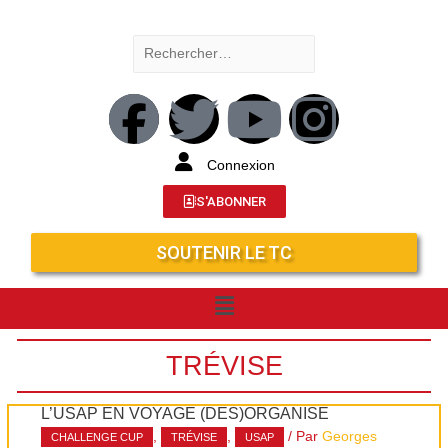
Connexion
S'ABONNER
SOUTENIR LE TC
TRÉVISE
L’USAP EN VOYAGE (DÉS)ORGANISÉ
,
,
/ Par
Georges
CHALLENGE CUP
TRÉVISE
USAP