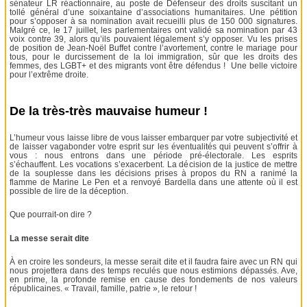
sénateur LR réactionnaire, au poste de Défenseur des droits suscitant un
tollé général d’une soixantaine d’associations humanitaires. Une pétition
pour s’opposer à sa nomination avait recueilli plus de 150 000 signatures.
Malgré ce, le 17 juillet, les parlementaires ont validé sa nomination par 43
voix contre 39, alors qu’ils pouvaient légalement s’y opposer. Vu les prises
de position de Jean-Noël Buffet contre l’avortement, contre le mariage pour
tous, pour le durcissement de la loi immigration, sûr que les droits des
femmes, des LGBT+ et des migrants vont être défendus ! Une belle victoire
pour l’extrême droite.
De la très-très mauvaise humeur !
L’humeur vous laisse libre de vous laisser embarquer par votre subjectivité et
de laisser vagabonder votre esprit sur les éventualités qui peuvent s’offrir à
vous : nous entrons dans une période pré-électorale. Les esprits
s’échauffent. Les vocations s’exacerbent. La décision de la justice de mettre
de la souplesse dans les décisions prises à propos du RN a ranimé la
flamme de Marine Le Pen et a renvoyé Bardella dans une attente où il est
possible de lire de la déception.
Que pourrait-on dire ?
La messe serait dite
À en croire les sondeurs, la messe serait dite et il faudra faire avec un RN qui
nous projettera dans des temps reculés que nous estimions dépassés. Ave,
en prime, la profonde remise en cause des fondements de nos valeurs
républicaines. « Travail, famille, patrie », le retour !