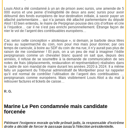
Louis Aliot a été condamné à un an de prison avec sursis, une amende de 5
000 euros et une peine d’inéligibilité de deux ans avec sursis pour avoir
détourné des fonds européens de leur destination initiale, à savoir payer un
attaché parlementaire… qui n’a jamais été attaché parlementaire du député
Aliot ! Et bien entendu, le maire de Perpignan pousse des cris d’orfraie et crie
à l’injustice… car il ne s’est pas enrichi personnellement. Étrange façon de
nier le vol de l’argent des contribuables européens…
Car, selon cette conception « aliotesque », si demain, je barbote deux litres
d’eau au supermarché du coin, non pour moi mais pour donner, par ces
temps de canicule, à boire au SDF du coin de ma rue, il n’y aurait pas plus de
raison de me condamner ! Et puis, on a un peu de mal à imaginer l’édile
perpignanais comme un chevalier blanc quand on sait que, depuis des
années, il refuse de se soumettre à la demande de communication de ses
notes de frais (déplacements, restauration et représentation) réalisées dans
le cadre de son mandat de maire durant les années 2020 à 2024. Il a même
fallu un jugement du Tribunal administratif de Montpellier pour lui rappeler
qu’il est normal de contrôler l’utilisation de l’argent des contribuables …
perpignanais comme européens. Mais visiblement Louis Aliot a du mal à
retrouver factures et tickets de caisse…
R. G.
Marine Le Pen condamnée mais candidate
forcenée
Piétinant l’exigence morale qu’elle prônait jadis, la responsable d’extrême
droite a décidé de forcer le passage jusqu’à l’élection présidentielle.