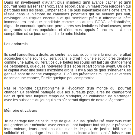
Dans un nivellement d’autant plus insidieux qu’il avance cacher et qu’il
pourrait nous laisser sans voix, sans espoir, dans un maelström européen qui
part dans tous les sens. L’impensable : le plus impensable dans cette affaire
réside dans la pléthore de candidats potentiels qui ne veulent pas voir,
envisager les risques encourus et qui semblent prêts à affronter la bête
immonde en tant que candidate comme les autres, BCBG, dédiabolisée,
digne de concourir après son père, après ses tentatives infructueuses, avec
de grands soutiens populaires et d’énormes appuis financiers … à une
compétition où se joue une partie de notre histoire.
Les endormis
Ils sont tranquilles, à droite, au centre, à gauche, comme si la montagne allait
accoucher d’une souris qui serait dans le droit fil d’une élection présidentielle
comme une autre, qui ferait ce que toutes les souris ont fait : un changement
de personnels, quelques nouvelles têtes et on repart comme avant. On gère
le capital avec une souris d’extrême droite. Il n’y a pas de quoi s’énerver. Ces
gens-là sont de bonne compagnie. D’où les prétentions multiples et variées
de tenter une chance, fût-elle quelque peu compromise.
Pas le moindre catastrophisme à l’évocation d’un monde qui pourrait
changer. La sérénité partagée que les sursauts populaires ne changeront
rien et qu’il sera toujours temps de s’adapter, de collaborer, de s’arranger
avec les puissants du jour qui bien sûr seront dignes de notre allégeance.
Mémoire et valeurs
Je ne partage rien de ce foutage de gueule quasi généralisé. Avec tous ceux
qui gardent leur mémoire, avec ceux qui ont toujours tout fait pour préserver
leurs valeurs, leurs ambitions d’un monde de paix, de justice, bâti sur la
solidarité et le partage des richesses. Les incantations sont à laisser aux