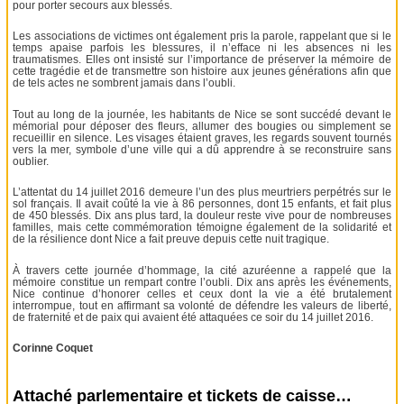
pour porter secours aux blessés.
Les associations de victimes ont également pris la parole, rappelant que si le
temps apaise parfois les blessures, il n’efface ni les absences ni les
traumatismes. Elles ont insisté sur l’importance de préserver la mémoire de
cette tragédie et de transmettre son histoire aux jeunes générations afin que
de tels actes ne sombrent jamais dans l’oubli.
Tout au long de la journée, les habitants de Nice se sont succédé devant le
mémorial pour déposer des fleurs, allumer des bougies ou simplement se
recueillir en silence. Les visages étaient graves, les regards souvent tournés
vers la mer, symbole d’une ville qui a dû apprendre à se reconstruire sans
oublier.
L’attentat du 14 juillet 2016 demeure l’un des plus meurtriers perpétrés sur le
sol français. Il avait coûté la vie à 86 personnes, dont 15 enfants, et fait plus
de 450 blessés. Dix ans plus tard, la douleur reste vive pour de nombreuses
familles, mais cette commémoration témoigne également de la solidarité et
de la résilience dont Nice a fait preuve depuis cette nuit tragique.
À travers cette journée d’hommage, la cité azuréenne a rappelé que la
mémoire constitue un rempart contre l’oubli. Dix ans après les événements,
Nice continue d’honorer celles et ceux dont la vie a été brutalement
interrompue, tout en affirmant sa volonté de défendre les valeurs de liberté,
de fraternité et de paix qui avaient été attaquées ce soir du 14 juillet 2016.
Corinne Coquet
Attaché parlementaire et tickets de caisse…