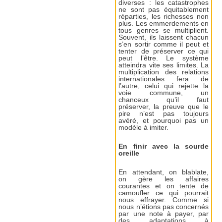
diverses : les catastrophes
ne sont pas équitablement
réparties, les richesses non
plus. Les emmerdements en
tous genres se multiplient.
Souvent, ils laissent chacun
s’en sortir comme il peut et
tenter de préserver ce qui
peut l’être. Le système
atteindra vite ses limites. La
multiplication des relations
internationales fera de
l’autre, celui qui rejette la
voie commune, un
chanceux qu’il faut
préserver, la preuve que le
pire n’est pas toujours
avéré, et pourquoi pas un
modèle à imiter.
En finir avec la sourde
oreille
En attendant, on blablate,
on gère les affaires
courantes et on tente de
camoufler ce qui pourrait
nous effrayer. Comme si
nous n’étions pas concernés
par une note à payer, par
des adaptations à