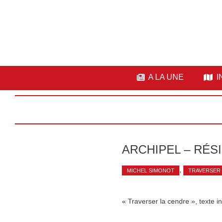
A LA UNE
I
ARCHIPEL – RÉS
,
MICHEL SIMONOT
TRAVERSER 
« Traverser la cendre », texte 