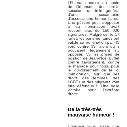
LR réactionnaire, au poste
de Défenseur des droits
suscitant un tollé général
d’une soixantaine
d’associations humanitaires.
Une pétition pour s’opposer
à sa nomination avait
recueilli plus de 150 000
signatures. Malgré ce, le 17
juillet, les parlementaires ont
validé sa nomination par 43
voix contre 39, alors qu’ils
pouvaient légalement s’y
opposer. Vu les prises de
position de Jean-Noël Buffet
contre l’avortement, contre
le mariage pour tous, pour
le durcissement de la loi
immigration, sûr que les
droits des femmes, des
LGBT+ et des migrants vont
être défendus ! Une belle
victoire pour l’extrême
droite.
De la très-très
mauvaise humeur !
L’humeur vous laisse libre