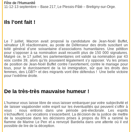
Fête de l’Humanité
11-12-13 septembre – Base 217, Le Plessis-Pâté – Bretigny-sur-Orge.
Ils l’ont fait !
Le 7 juillet, Macron avait proposé la candidature de Jean-Noël Buffet,
sénateur LR réactionnaire, au poste de Défenseur des droits suscitant un
tollé général d’une soixantaine d’associations humanitaires. Une pétition
pour s’opposer à sa nomination avait recueilli plus de 150 000 signatures.
Malgré ce, le 17 juillet, les parlementaires ont validé sa nomination par 43
voix contre 39, alors qu’ils pouvaient légalement s’y opposer. Vu les prises
de position de Jean-Noël Buffet contre l’avortement, contre le mariage pour
tous, pour le durcissement de la loi immigration, sûr que les droits des
femmes, des LGBT+ et des migrants vont être défendus ! Une belle victoire
pour l’extrême droite.
De la très-très mauvaise humeur !
L’humeur vous laisse libre de vous laisser embarquer par votre subjectivité et
de laisser vagabonder votre esprit sur les éventualités qui peuvent s’offrir à
vous : nous entrons dans une période pré-électorale. Les esprits
s’échauffent. Les vocations s’exacerbent. La décision de la justice de mettre
de la souplesse dans les décisions prises à propos du RN a ranimé la
flamme de Marine Le Pen et a renvoyé Bardella dans une attente où il est
possible de lire de la déception.