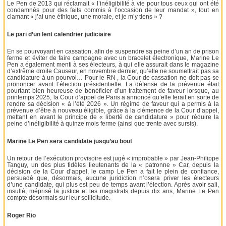
Le Pen de 2013 qui réclamait « l’inéligibilité à vie pour tous ceux qui ont été
condamnés pour des faits commis à l’occasion de leur mandat », tout en
clamant « j’ai une éthique, une morale, et je m’y tiens » ?
Le pari d’un lent calendrier judiciaire
En se pourvoyant en cassation, afin de suspendre sa peine d’un an de prison
ferme et éviter de faire campagne avec un bracelet électronique, Marine Le
Pen a également menti à ses électeurs, à qui elle assurait dans le magazine
d’extrême droite Causeur, en novembre dernier, qu’elle ne soumettrait pas sa
candidature à un pourvoi… Pour le RN , la Cour de cassation ne doit pas se
prononcer avant l’élection présidentielle. La défense de la prévenue était
pourtant bien heureuse de bénéficier d’un traitement de faveur lorsque, au
printemps 2025, la Cour d’appel de Paris a annoncé qu’elle ferait en sorte de
rendre sa décision « à l’été 2026 ». Un régime de faveur qui a permis à la
prévenue d’être à nouveau éligible, grâce à la clémence de la Cour d’appel,
mettant en avant le principe de « liberté de candidature » pour réduire la
peine d’inéligibilité à quinze mois ferme (ainsi que trente avec sursis).
Marine Le Pen sera candidate jusqu’au bout
Un retour de l’exécution provisoire est jugé « improbable » par Jean-Philippe
Tanguy, un des plus fidèles lieutenants de la « patronne » Car, depuis la
décision de la Cour d’appel, le camp Le Pen a fait le plein de confiance,
persuadé que, désormais, aucune juridiction n’osera priver les électeurs
d’une candidate, qui plus est peu de temps avant l’élection. Après avoir sali,
insulté, méprisé la justice et les magistrats depuis dix ans, Marine Le Pen
compte désormais sur leur sollicitude.
Roger Rio