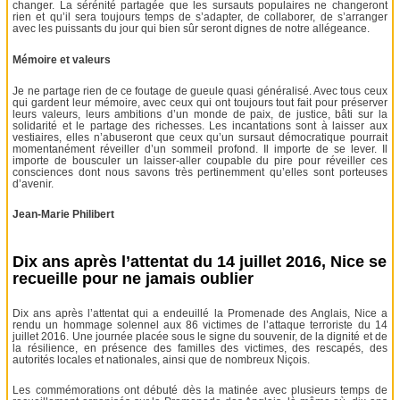
changer. La sérénité partagée que les sursauts populaires ne changeront
rien et qu’il sera toujours temps de s’adapter, de collaborer, de s’arranger
avec les puissants du jour qui bien sûr seront dignes de notre allégeance.
Mémoire et valeurs
Je ne partage rien de ce foutage de gueule quasi généralisé. Avec tous ceux
qui gardent leur mémoire, avec ceux qui ont toujours tout fait pour préserver
leurs valeurs, leurs ambitions d’un monde de paix, de justice, bâti sur la
solidarité et le partage des richesses. Les incantations sont à laisser aux
vestiaires, elles n’abuseront que ceux qu’un sursaut démocratique pourrait
momentanément réveiller d’un sommeil profond. Il importe de se lever. Il
importe de bousculer un laisser-aller coupable du pire pour réveiller ces
consciences dont nous savons très pertinemment qu’elles sont porteuses
d’avenir.
Jean-Marie Philibert
Dix ans après l’attentat du 14 juillet 2016, Nice se
recueille pour ne jamais oublier
Dix ans après l’attentat qui a endeuillé la Promenade des Anglais, Nice a
rendu un hommage solennel aux 86 victimes de l’attaque terroriste du 14
juillet 2016. Une journée placée sous le signe du souvenir, de la dignité et de
la résilience, en présence des familles des victimes, des rescapés, des
autorités locales et nationales, ainsi que de nombreux Niçois.
Les commémorations ont débuté dès la matinée avec plusieurs temps de