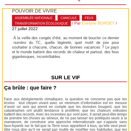
POUVOIR DE VIVRE
,
,
,
ASSEMBLÉE NATIONALE
CANICULE
FEUX
/ Par
Evelyne BORDET
/
TRANSFORMATION ÉCOLOGIQUE
27 juillet 2022
À la veille des congés d’été, au moment de boucler ce dernier
numéro du TC, quelle légèreté, quel motif de joie pour
souhaiter à chacune, chacun, de bonnes vacances ? Le pays
et le monde battent des records de chaleur et partout, des feux
gigantesques, incontrôlables.
SUR LE VIF
Ça brûle : que faire ?
Face aux dérèglements climatiques, la question ne concerne pas que les
écolos : tout citoyen vivant avec un minimum d’information est en mesure
d’avoir un avis qui prend en compte que les données bougent, que les
catastrophes ont plutôt tendance à proliférer, que les chaleurs estivales
battent des records. Avec les incendies qui vont avec. Il serait peut-être temps
de prendre les choses au sérieux, de ne pas laisser les politiques seuls à la
manœuvre, de construire une approche internationale qui s’appuie sans
faux-fuyants sur le fait que la Terre nous appartient à tous, qu’elle veut peut-
être nous dire qu’il ne serait pas inutile de modifier nos habitudes, que les