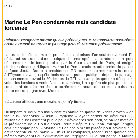
R. G.
Marine Le Pen condamnée mais candidate
forcenée
Piétinant l’exigence morale qu’elle prônait jadis, la responsable d’extrême
droite a décidé de forcer le passage jusqu’à l’élection présidentielle.
La justice, les électeurs et la probité, tous méprisés d’un seul mouvement. En
déclarant sa candidature quelques heures après sa condamnation pour
détournement de fonds publics par la Cour d’appel de Paris, et malgré
plusieurs doutes juridiques, Marine Le Pen a choisi mardi dernier de passer
en force. Jordan Bardella, président du RN, contraint de renoncer à la course
à l’Élysée, n’avait jusqu’ici émis aucune parole publique depuis le passage
de son mentor devant le 20 Heures de TF1, laissant présager une déception,
voire des tensions à venir. Face aux caméras, il n’a guère été plus prolixe, se
contentant de déclarer être « extrêmement heureux que nous puissions
entrer en campagne avec Marine ».
« J’ai une éthique, une morale, et je m’y tiens »
Qu’importe si deux tribunaux l’ont reconnue coupable de « faits graves » en
tant qu’« instigatrice » d’un « système » ayant permis de détourner 2,8
millions d’euros d’argent public pour développer son parti, selon les mots de
la présidente de la Cour d’appel. Pour le député RN Jean-Philippe Tanguy,
cela ne compte pas : « Marine Le Pen est la mieux placée pour savoir si elle
est innocente ou coupable. » Elle et ses complices, reconnus coupables des
mêmes faits, dont Louis Alliot maire de Perpignan. Qu’aurait pensé la Marine