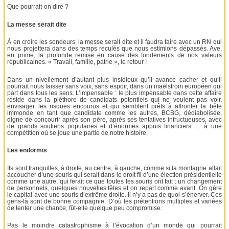
Que pourrait-on dire ?
La messe serait dite
À en croire les sondeurs, la messe serait dite et il faudra faire avec un RN qui
nous projettera dans des temps reculés que nous estimions dépassés. Ave,
en prime, la profonde remise en cause des fondements de nos valeurs
républicaines. « Travail, famille, patrie », le retour !
Dans un nivellement d’autant plus insidieux qu’il avance cacher et qu’il
pourrait nous laisser sans voix, sans espoir, dans un maelström européen qui
part dans tous les sens. L’impensable : le plus impensable dans cette affaire
réside dans la pléthore de candidats potentiels qui ne veulent pas voir,
envisager les risques encourus et qui semblent prêts à affronter la bête
immonde en tant que candidate comme les autres, BCBG, dédiabolisée,
digne de concourir après son père, après ses tentatives infructueuses, avec
de grands soutiens populaires et d’énormes appuis financiers … à une
compétition où se joue une partie de notre histoire.
Les endormis
Ils sont tranquilles, à droite, au centre, à gauche, comme si la montagne allait
accoucher d’une souris qui serait dans le droit fil d’une élection présidentielle
comme une autre, qui ferait ce que toutes les souris ont fait : un changement
de personnels, quelques nouvelles têtes et on repart comme avant. On gère
le capital avec une souris d’extrême droite. Il n’y a pas de quoi s’énerver. Ces
gens-là sont de bonne compagnie. D’où les prétentions multiples et variées
de tenter une chance, fût-elle quelque peu compromise.
Pas le moindre catastrophisme à l’évocation d’un monde qui pourrait