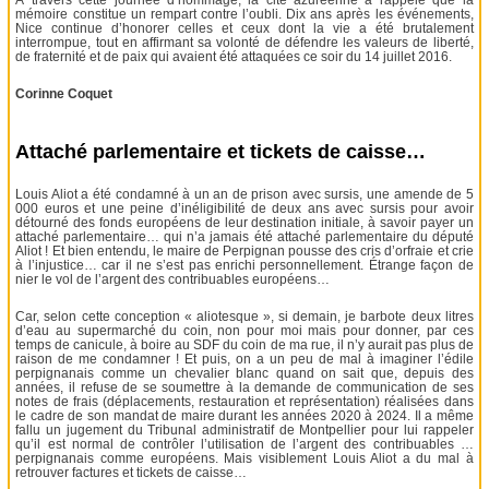
mémoire constitue un rempart contre l’oubli. Dix ans après les événements,
Nice continue d’honorer celles et ceux dont la vie a été brutalement
interrompue, tout en affirmant sa volonté de défendre les valeurs de liberté,
de fraternité et de paix qui avaient été attaquées ce soir du 14 juillet 2016.
Corinne Coquet
Attaché parlementaire et tickets de caisse…
Louis Aliot a été condamné à un an de prison avec sursis, une amende de 5
000 euros et une peine d’inéligibilité de deux ans avec sursis pour avoir
détourné des fonds européens de leur destination initiale, à savoir payer un
attaché parlementaire… qui n’a jamais été attaché parlementaire du député
Aliot ! Et bien entendu, le maire de Perpignan pousse des cris d’orfraie et crie
à l’injustice… car il ne s’est pas enrichi personnellement. Étrange façon de
nier le vol de l’argent des contribuables européens…
Car, selon cette conception « aliotesque », si demain, je barbote deux litres
d’eau au supermarché du coin, non pour moi mais pour donner, par ces
temps de canicule, à boire au SDF du coin de ma rue, il n’y aurait pas plus de
raison de me condamner ! Et puis, on a un peu de mal à imaginer l’édile
perpignanais comme un chevalier blanc quand on sait que, depuis des
années, il refuse de se soumettre à la demande de communication de ses
notes de frais (déplacements, restauration et représentation) réalisées dans
le cadre de son mandat de maire durant les années 2020 à 2024. Il a même
fallu un jugement du Tribunal administratif de Montpellier pour lui rappeler
qu’il est normal de contrôler l’utilisation de l’argent des contribuables …
perpignanais comme européens. Mais visiblement Louis Aliot a du mal à
retrouver factures et tickets de caisse…