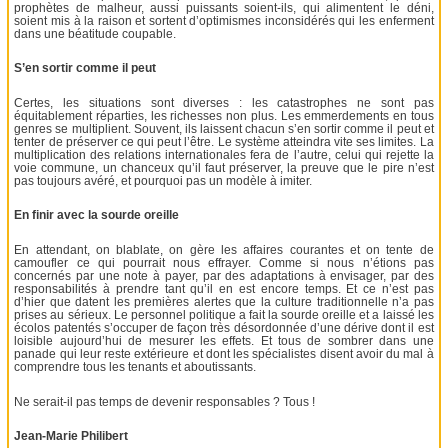
prophètes de malheur, aussi puissants soient-ils, qui alimentent le déni,
soient mis à la raison et sortent d’optimismes inconsidérés qui les enferment
dans une béatitude coupable.
S’en sortir comme il peut
Certes, les situations sont diverses : les catastrophes ne sont pas
équitablement réparties, les richesses non plus. Les emmerdements en tous
genres se multiplient. Souvent, ils laissent chacun s’en sortir comme il peut et
tenter de préserver ce qui peut l’être. Le système atteindra vite ses limites. La
multiplication des relations internationales fera de l’autre, celui qui rejette la
voie commune, un chanceux qu’il faut préserver, la preuve que le pire n’est
pas toujours avéré, et pourquoi pas un modèle à imiter.
En finir avec la sourde oreille
En attendant, on blablate, on gère les affaires courantes et on tente de
camoufler ce qui pourrait nous effrayer. Comme si nous n’étions pas
concernés par une note à payer, par des adaptations à envisager, par des
responsabilités à prendre tant qu’il en est encore temps. Et ce n’est pas
d’hier que datent les premières alertes que la culture traditionnelle n’a pas
prises au sérieux. Le personnel politique a fait la sourde oreille et a laissé les
écolos patentés s’occuper de façon très désordonnée d’une dérive dont il est
loisible aujourd’hui de mesurer les effets. Et tous de sombrer dans une
panade qui leur reste extérieure et dont les spécialistes disent avoir du mal à
comprendre tous les tenants et aboutissants.
Ne serait-il pas temps de devenir responsables ? Tous !
Jean-Marie Philibert