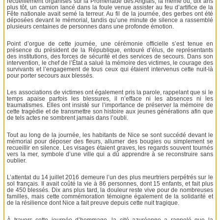
recueillement organisés sur la Promenade des Anglais, là même où, dix ans
plus tôt, un camion lancé dans la foule venue assister au feu d’artifice de la
Fête nationale avait semé la terreur. Au fil de la journée, des gerbes ont été
déposées devant le mémorial, tandis qu’une minute de silence a rassemblé
plusieurs centaines de personnes dans une profonde émotion.
Point d’orgue de cette journée, une cérémonie officielle s’est tenue en
présence du président de la République, entouré d’élus, de représentants
des institutions, des forces de sécurité et des services de secours. Dans son
intervention, le chef de l’État a salué la mémoire des victimes, le courage des
survivants et l’engagement de tous ceux qui étaient intervenus cette nuit-là
pour porter secours aux blessés.
Les associations de victimes ont également pris la parole, rappelant que si le
temps apaise parfois les blessures, il n’efface ni les absences ni les
traumatismes. Elles ont insisté sur l’importance de préserver la mémoire de
cette tragédie et de transmettre son histoire aux jeunes générations afin que
de tels actes ne sombrent jamais dans l’oubli.
Tout au long de la journée, les habitants de Nice se sont succédé devant le
mémorial pour déposer des fleurs, allumer des bougies ou simplement se
recueillir en silence. Les visages étaient graves, les regards souvent tournés
vers la mer, symbole d’une ville qui a dû apprendre à se reconstruire sans
oublier.
L’attentat du 14 juillet 2016 demeure l’un des plus meurtriers perpétrés sur le
sol français. Il avait coûté la vie à 86 personnes, dont 15 enfants, et fait plus
de 450 blessés. Dix ans plus tard, la douleur reste vive pour de nombreuses
familles, mais cette commémoration témoigne également de la solidarité et
de la résilience dont Nice a fait preuve depuis cette nuit tragique.
À travers cette journée d’hommage, la cité azuréenne a rappelé que la