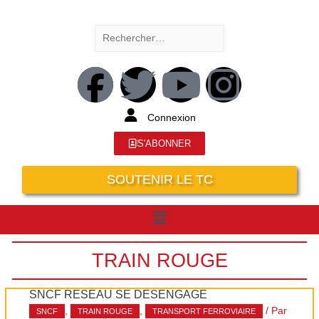
Connexion
S'ABONNER
SOUTENIR LE TC
TRAIN ROUGE
SNCF RÉSEAU SE DÉSENGAGE
,
,
/ Par
SNCF
TRAIN ROUGE
TRANSPORT FERROVIAIRE