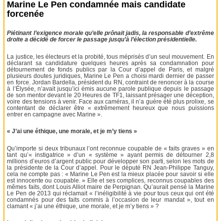
Marine Le Pen condamnée mais candidate
forcenée
Piétinant l’exigence morale qu’elle prônait jadis, la responsable d’extrême
droite a décidé de forcer le passage jusqu’à l’élection présidentielle.
La justice, les électeurs et la probité, tous méprisés d’un seul mouvement. En
déclarant sa candidature quelques heures après sa condamnation pour
détournement de fonds publics par la Cour d’appel de Paris, et malgré
plusieurs doutes juridiques, Marine Le Pen a choisi mardi dernier de passer
en force. Jordan Bardella, président du RN, contraint de renoncer à la course
à l’Élysée, n’avait jusqu’ici émis aucune parole publique depuis le passage
de son mentor devant le 20 Heures de TF1, laissant présager une déception,
voire des tensions à venir. Face aux caméras, il n’a guère été plus prolixe, se
contentant de déclarer être « extrêmement heureux que nous puissions
entrer en campagne avec Marine ».
« J’ai une éthique, une morale, et je m’y tiens »
Qu’importe si deux tribunaux l’ont reconnue coupable de « faits graves » en
tant qu’« instigatrice » d’un « système » ayant permis de détourner 2,8
millions d’euros d’argent public pour développer son parti, selon les mots de
la présidente de la Cour d’appel. Pour le député RN Jean-Philippe Tanguy,
cela ne compte pas : « Marine Le Pen est la mieux placée pour savoir si elle
est innocente ou coupable. » Elle et ses complices, reconnus coupables des
mêmes faits, dont Louis Alliot maire de Perpignan. Qu’aurait pensé la Marine
Le Pen de 2013 qui réclamait « l’inéligibilité à vie pour tous ceux qui ont été
condamnés pour des faits commis à l’occasion de leur mandat », tout en
clamant « j’ai une éthique, une morale, et je m’y tiens » ?