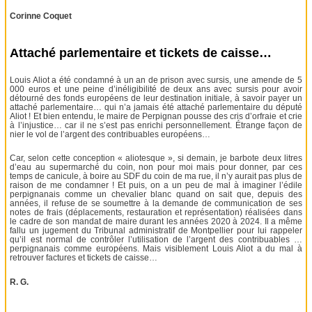
Corinne Coquet
Attaché parlementaire et tickets de caisse…
Louis Aliot a été condamné à un an de prison avec sursis, une amende de 5
000 euros et une peine d’inéligibilité de deux ans avec sursis pour avoir
détourné des fonds européens de leur destination initiale, à savoir payer un
attaché parlementaire… qui n’a jamais été attaché parlementaire du député
Aliot ! Et bien entendu, le maire de Perpignan pousse des cris d’orfraie et crie
à l’injustice… car il ne s’est pas enrichi personnellement. Étrange façon de
nier le vol de l’argent des contribuables européens…
Car, selon cette conception « aliotesque », si demain, je barbote deux litres
d’eau au supermarché du coin, non pour moi mais pour donner, par ces
temps de canicule, à boire au SDF du coin de ma rue, il n’y aurait pas plus de
raison de me condamner ! Et puis, on a un peu de mal à imaginer l’édile
perpignanais comme un chevalier blanc quand on sait que, depuis des
années, il refuse de se soumettre à la demande de communication de ses
notes de frais (déplacements, restauration et représentation) réalisées dans
le cadre de son mandat de maire durant les années 2020 à 2024. Il a même
fallu un jugement du Tribunal administratif de Montpellier pour lui rappeler
qu’il est normal de contrôler l’utilisation de l’argent des contribuables …
perpignanais comme européens. Mais visiblement Louis Aliot a du mal à
retrouver factures et tickets de caisse…
R. G.