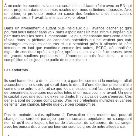
À en croire les sondeurs, la messe serait dite et il faudra faire avec un RN qui
nous projettera dans des temps reculés que nous estimions dépassés. Ave,
en prime, la profonde remise en cause des fondements de nos valeurs
républicaines. « Travail, famille, patrie », le retour !
Dans un nivellement d’autant plus insidieux qu’il avance cacher et qu’il
pourrait nous laisser sans voix, sans espoir, dans un maelström européen qui
part dans tous les sens. L’impensable : le plus impensable dans cette affaire
réside dans la pléthore de candidats potentiels qui ne veulent pas voir,
envisager les risques encourus et qui semblent prêts à affronter la bête
immonde en tant que candidate comme les autres, BCBG, dédiabolisée,
digne de concourir après son père, après ses tentatives infructueuses, avec
de grands soutiens populaires et d’énormes appuis financiers … à une
compétition où se joue une partie de notre histoire.
Les endormis
Ils sont tranquilles, à droite, au centre, à gauche, comme si la montagne allait
accoucher d’une souris qui serait dans le droit fil d’une élection présidentielle
comme une autre, qui ferait ce que toutes les souris ont fait : un changement
de personnels, quelques nouvelles têtes et on repart comme avant. On gère
le capital avec une souris d’extrême droite. Il n’y a pas de quoi s’énerver. Ces
gens-là sont de bonne compagnie. D’où les prétentions multiples et variées
de tenter une chance, fût-elle quelque peu compromise.
Pas le moindre catastrophisme à l’évocation d’un monde qui pourrait
changer. La sérénité partagée que les sursauts populaires ne changeront
rien et qu’il sera toujours temps de s’adapter, de collaborer, de s’arranger
avec les puissants du jour qui bien sûr seront dignes de notre allégeance.