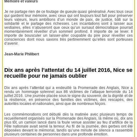
Mémoire et valeurs
Je ne partage rien de ce foutage de gueule quasi généralisé. Avec tous ceux
qui gardent leur mémoire, avec ceux qui ont toujours tout fait pour préserver
leurs valeurs, leurs ambitions d’un monde de paix, de justice, bâti sur la
solidarité et le partage des richesses. Les incantations sont à laisser aux
vestiaires, elles n’abuseront que ceux qu’un sursaut démocratique pourrait
momentanément réveiller d’un sommeil profond. Il importe de se lever. Il
importe de bousculer un laisser-aller coupable du pire pour réveiller ces
consciences dont nous savons très pertinemment qu’elles sont porteuses
d’avenir.
Jean-Marie Philibert
Dix ans après l’attentat du 14 juillet 2016, Nice se
recueille pour ne jamais oublier
Dix ans après l’attentat qui a endeuillé la Promenade des Anglais, Nice a
rendu un hommage solennel aux 86 victimes de l’attaque terroriste du 14
juillet 2016. Une journée placée sous le signe du souvenir, de la dignité et de
la résilience, en présence des familles des victimes, des rescapés, des
autorités locales et nationales, ainsi que de nombreux Niçois.
Les commémorations ont débuté dès la matinée avec plusieurs temps de
recueillement organisés sur la Promenade des Anglais, là même où, dix ans
plus tôt, un camion lancé dans la foule venue assister au feu d’artifice de la
Fête nationale avait semé la terreur. Au fil de la journée, des gerbes ont été
déposées devant le mémorial, tandis qu’une minute de silence a rassemblé
plusieurs centaines de personnes dans une profonde émotion.