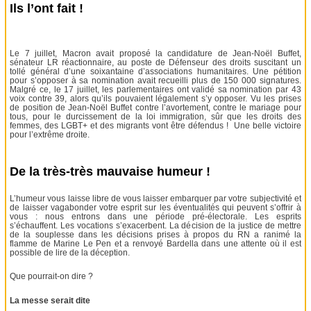
Ils l’ont fait !
Le 7 juillet, Macron avait proposé la candidature de Jean-Noël Buffet,
sénateur LR réactionnaire, au poste de Défenseur des droits suscitant un
tollé général d’une soixantaine d’associations humanitaires. Une pétition
pour s’opposer à sa nomination avait recueilli plus de 150 000 signatures.
Malgré ce, le 17 juillet, les parlementaires ont validé sa nomination par 43
voix contre 39, alors qu’ils pouvaient légalement s’y opposer. Vu les prises
de position de Jean-Noël Buffet contre l’avortement, contre le mariage pour
tous, pour le durcissement de la loi immigration, sûr que les droits des
femmes, des LGBT+ et des migrants vont être défendus ! Une belle victoire
pour l’extrême droite.
De la très-très mauvaise humeur !
L’humeur vous laisse libre de vous laisser embarquer par votre subjectivité et
de laisser vagabonder votre esprit sur les éventualités qui peuvent s’offrir à
vous : nous entrons dans une période pré-électorale. Les esprits
s’échauffent. Les vocations s’exacerbent. La décision de la justice de mettre
de la souplesse dans les décisions prises à propos du RN a ranimé la
flamme de Marine Le Pen et a renvoyé Bardella dans une attente où il est
possible de lire de la déception.
Que pourrait-on dire ?
La messe serait dite