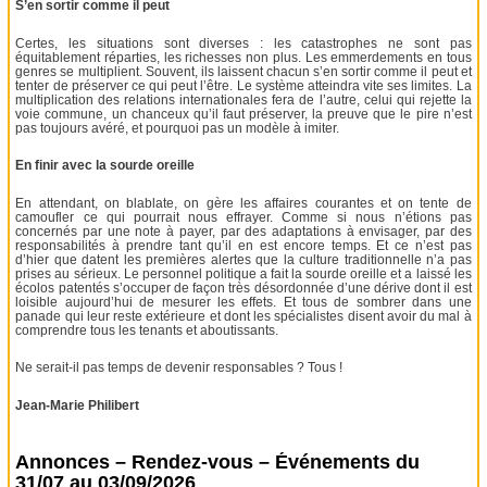
S’en sortir comme il peut
Certes, les situations sont diverses : les catastrophes ne sont pas
équitablement réparties, les richesses non plus. Les emmerdements en tous
genres se multiplient. Souvent, ils laissent chacun s’en sortir comme il peut et
tenter de préserver ce qui peut l’être. Le système atteindra vite ses limites. La
multiplication des relations internationales fera de l’autre, celui qui rejette la
voie commune, un chanceux qu’il faut préserver, la preuve que le pire n’est
pas toujours avéré, et pourquoi pas un modèle à imiter.
En finir avec la sourde oreille
En attendant, on blablate, on gère les affaires courantes et on tente de
camoufler ce qui pourrait nous effrayer. Comme si nous n’étions pas
concernés par une note à payer, par des adaptations à envisager, par des
responsabilités à prendre tant qu’il en est encore temps. Et ce n’est pas
d’hier que datent les premières alertes que la culture traditionnelle n’a pas
prises au sérieux. Le personnel politique a fait la sourde oreille et a laissé les
écolos patentés s’occuper de façon très désordonnée d’une dérive dont il est
loisible aujourd’hui de mesurer les effets. Et tous de sombrer dans une
panade qui leur reste extérieure et dont les spécialistes disent avoir du mal à
comprendre tous les tenants et aboutissants.
Ne serait-il pas temps de devenir responsables ? Tous !
Jean-Marie Philibert
Annonces – Rendez-vous – Événements du
31/07 au 03/09/2026