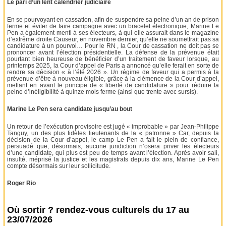
Le pari d’un lent calendrier judiciaire
En se pourvoyant en cassation, afin de suspendre sa peine d’un an de prison
ferme et éviter de faire campagne avec un bracelet électronique, Marine Le
Pen a également menti à ses électeurs, à qui elle assurait dans le magazine
d’extrême droite Causeur, en novembre dernier, qu’elle ne soumettrait pas sa
candidature à un pourvoi… Pour le RN , la Cour de cassation ne doit pas se
prononcer avant l’élection présidentielle. La défense de la prévenue était
pourtant bien heureuse de bénéficier d’un traitement de faveur lorsque, au
printemps 2025, la Cour d’appel de Paris a annoncé qu’elle ferait en sorte de
rendre sa décision « à l’été 2026 ». Un régime de faveur qui a permis à la
prévenue d’être à nouveau éligible, grâce à la clémence de la Cour d’appel,
mettant en avant le principe de « liberté de candidature » pour réduire la
peine d’inéligibilité à quinze mois ferme (ainsi que trente avec sursis).
Marine Le Pen sera candidate jusqu’au bout
Un retour de l’exécution provisoire est jugé « improbable » par Jean-Philippe
Tanguy, un des plus fidèles lieutenants de la « patronne » Car, depuis la
décision de la Cour d’appel, le camp Le Pen a fait le plein de confiance,
persuadé que, désormais, aucune juridiction n’osera priver les électeurs
d’une candidate, qui plus est peu de temps avant l’élection. Après avoir sali,
insulté, méprisé la justice et les magistrats depuis dix ans, Marine Le Pen
compte désormais sur leur sollicitude.
Roger Rio
Où sortir ? rendez-vous culturels du 17 au
23/07/2026