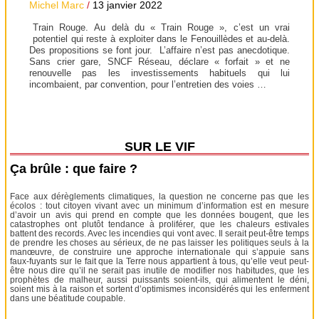
Michel Marc
/
13 janvier 2022
Train Rouge. Au delà du « Train Rouge », c’est un vrai
potentiel qui reste à exploiter dans le Fenouillèdes et au-delà.
Des propositions se font jour. L’affaire n’est pas anecdotique.
Sans crier gare, SNCF Réseau, déclare « forfait » et ne
renouvelle pas les investissements habituels qui lui
incombaient, par convention, pour l’entretien des voies …
SUR LE VIF
Ça brûle : que faire ?
Face aux dérèglements climatiques, la question ne concerne pas que les
écolos : tout citoyen vivant avec un minimum d’information est en mesure
d’avoir un avis qui prend en compte que les données bougent, que les
catastrophes ont plutôt tendance à proliférer, que les chaleurs estivales
battent des records. Avec les incendies qui vont avec. Il serait peut-être temps
de prendre les choses au sérieux, de ne pas laisser les politiques seuls à la
manœuvre, de construire une approche internationale qui s’appuie sans
faux-fuyants sur le fait que la Terre nous appartient à tous, qu’elle veut peut-
être nous dire qu’il ne serait pas inutile de modifier nos habitudes, que les
prophètes de malheur, aussi puissants soient-ils, qui alimentent le déni,
soient mis à la raison et sortent d’optimismes inconsidérés qui les enferment
dans une béatitude coupable.