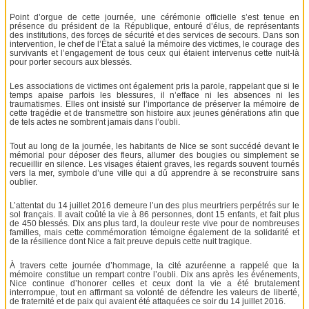
Point d’orgue de cette journée, une cérémonie officielle s’est tenue en
présence du président de la République, entouré d’élus, de représentants
des institutions, des forces de sécurité et des services de secours. Dans son
intervention, le chef de l’État a salué la mémoire des victimes, le courage des
survivants et l’engagement de tous ceux qui étaient intervenus cette nuit-là
pour porter secours aux blessés.
Les associations de victimes ont également pris la parole, rappelant que si le
temps apaise parfois les blessures, il n’efface ni les absences ni les
traumatismes. Elles ont insisté sur l’importance de préserver la mémoire de
cette tragédie et de transmettre son histoire aux jeunes générations afin que
de tels actes ne sombrent jamais dans l’oubli.
Tout au long de la journée, les habitants de Nice se sont succédé devant le
mémorial pour déposer des fleurs, allumer des bougies ou simplement se
recueillir en silence. Les visages étaient graves, les regards souvent tournés
vers la mer, symbole d’une ville qui a dû apprendre à se reconstruire sans
oublier.
L’attentat du 14 juillet 2016 demeure l’un des plus meurtriers perpétrés sur le
sol français. Il avait coûté la vie à 86 personnes, dont 15 enfants, et fait plus
de 450 blessés. Dix ans plus tard, la douleur reste vive pour de nombreuses
familles, mais cette commémoration témoigne également de la solidarité et
de la résilience dont Nice a fait preuve depuis cette nuit tragique.
À travers cette journée d’hommage, la cité azuréenne a rappelé que la
mémoire constitue un rempart contre l’oubli. Dix ans après les événements,
Nice continue d’honorer celles et ceux dont la vie a été brutalement
interrompue, tout en affirmant sa volonté de défendre les valeurs de liberté,
de fraternité et de paix qui avaient été attaquées ce soir du 14 juillet 2016.