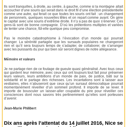
Ils sont tranquilles, à droite, au centre, à gauche, comme si la montagne allait
accoucher d’une souris qui serait dans le droit fil d’une élection présidentielle
comme une autre, qui ferait ce que toutes les souris ont fait : un changement
de personnels, quelques nouvelles têtes et on repart comme avant. On gère
le capital avec une souris d’extrême droite. Il n’y a pas de quoi s’énerver. Ces
gens-là sont de bonne compagnie. D’où les prétentions multiples et variées
de tenter une chance, fût-elle quelque peu compromise.
Pas le moindre catastrophisme à l’évocation d’un monde qui pourrait
changer. La sérénité partagée que les sursauts populaires ne changeront
rien et qu’il sera toujours temps de s’adapter, de collaborer, de s’arranger
avec les puissants du jour qui bien sûr seront dignes de notre allégeance.
Mémoire et valeurs
Je ne partage rien de ce foutage de gueule quasi généralisé. Avec tous ceux
qui gardent leur mémoire, avec ceux qui ont toujours tout fait pour préserver
leurs valeurs, leurs ambitions d’un monde de paix, de justice, bâti sur la
solidarité et le partage des richesses. Les incantations sont à laisser aux
vestiaires, elles n’abuseront que ceux qu’un sursaut démocratique pourrait
momentanément réveiller d’un sommeil profond. Il importe de se lever. Il
importe de bousculer un laisser-aller coupable du pire pour réveiller ces
consciences dont nous savons très pertinemment qu’elles sont porteuses
d’avenir.
Jean-Marie Philibert
Dix ans après l’attentat du 14 juillet 2016, Nice se