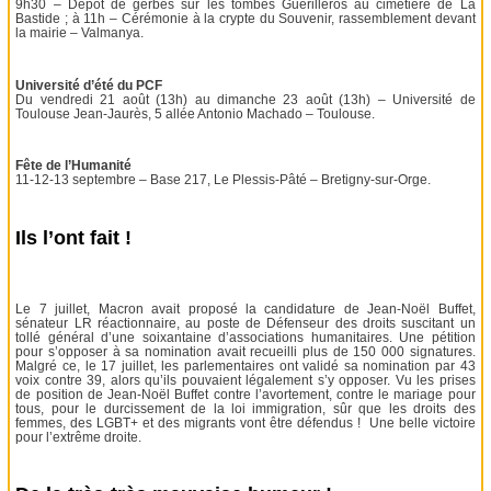
9h30 – Dépôt de gerbes sur les tombes Guérilleros au cimetière de La
Bastide ; à 11h – Cérémonie à la crypte du Souvenir, rassemblement devant
la mairie – Valmanya.
Université d’été du PCF
Du vendredi 21 août (13h) au dimanche 23 août (13h) – Université de
Toulouse Jean-Jaurès, 5 allée Antonio Machado – Toulouse.
Fête de l’Humanité
11-12-13 septembre – Base 217, Le Plessis-Pâté – Bretigny-sur-Orge.
Ils l’ont fait !
Le 7 juillet, Macron avait proposé la candidature de Jean-Noël Buffet,
sénateur LR réactionnaire, au poste de Défenseur des droits suscitant un
tollé général d’une soixantaine d’associations humanitaires. Une pétition
pour s’opposer à sa nomination avait recueilli plus de 150 000 signatures.
Malgré ce, le 17 juillet, les parlementaires ont validé sa nomination par 43
voix contre 39, alors qu’ils pouvaient légalement s’y opposer. Vu les prises
de position de Jean-Noël Buffet contre l’avortement, contre le mariage pour
tous, pour le durcissement de la loi immigration, sûr que les droits des
femmes, des LGBT+ et des migrants vont être défendus ! Une belle victoire
pour l’extrême droite.