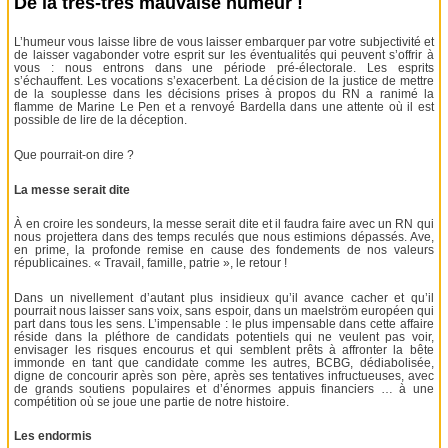
De la très-très mauvaise humeur !
L’humeur vous laisse libre de vous laisser embarquer par votre subjectivité et
de laisser vagabonder votre esprit sur les éventualités qui peuvent s’offrir à
vous : nous entrons dans une période pré-électorale. Les esprits
s’échauffent. Les vocations s’exacerbent. La décision de la justice de mettre
de la souplesse dans les décisions prises à propos du RN a ranimé la
flamme de Marine Le Pen et a renvoyé Bardella dans une attente où il est
possible de lire de la déception.
Que pourrait-on dire ?
La messe serait dite
À en croire les sondeurs, la messe serait dite et il faudra faire avec un RN qui
nous projettera dans des temps reculés que nous estimions dépassés. Ave,
en prime, la profonde remise en cause des fondements de nos valeurs
républicaines. « Travail, famille, patrie », le retour !
Dans un nivellement d’autant plus insidieux qu’il avance cacher et qu’il
pourrait nous laisser sans voix, sans espoir, dans un maelström européen qui
part dans tous les sens. L’impensable : le plus impensable dans cette affaire
réside dans la pléthore de candidats potentiels qui ne veulent pas voir,
envisager les risques encourus et qui semblent prêts à affronter la bête
immonde en tant que candidate comme les autres, BCBG, dédiabolisée,
digne de concourir après son père, après ses tentatives infructueuses, avec
de grands soutiens populaires et d’énormes appuis financiers … à une
compétition où se joue une partie de notre histoire.
Les endormis