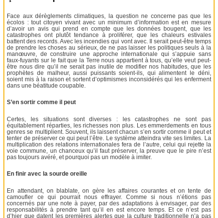
Face aux dérèglements climatiques, la question ne concerne pas que les
écolos : tout citoyen vivant avec un minimum d’information est en mesure
d’avoir un avis qui prend en compte que les données bougent, que les
catastrophes ont plutôt tendance à proliférer, que les chaleurs estivales
battent des records. Avec les incendies qui vont avec. Il serait peut-être temps
de prendre les choses au sérieux, de ne pas laisser les politiques seuls à la
manœuvre, de construire une approche internationale qui s’appuie sans
faux-fuyants sur le fait que la Terre nous appartient à tous, qu’elle veut peut-
être nous dire qu’il ne serait pas inutile de modifier nos habitudes, que les
prophètes de malheur, aussi puissants soient-ils, qui alimentent le déni,
soient mis à la raison et sortent d’optimismes inconsidérés qui les enferment
dans une béatitude coupable.
S’en sortir comme il peut
Certes, les situations sont diverses : les catastrophes ne sont pas
équitablement réparties, les richesses non plus. Les emmerdements en tous
genres se multiplient. Souvent, ils laissent chacun s’en sortir comme il peut et
tenter de préserver ce qui peut l’être. Le système atteindra vite ses limites. La
multiplication des relations internationales fera de l’autre, celui qui rejette la
voie commune, un chanceux qu’il faut préserver, la preuve que le pire n’est
pas toujours avéré, et pourquoi pas un modèle à imiter.
En finir avec la sourde oreille
En attendant, on blablate, on gère les affaires courantes et on tente de
camoufler ce qui pourrait nous effrayer. Comme si nous n’étions pas
concernés par une note à payer, par des adaptations à envisager, par des
responsabilités à prendre tant qu’il en est encore temps. Et ce n’est pas
d’hier que datent les premières alertes que la culture traditionnelle n’a pas