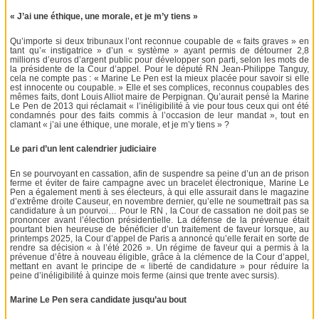
« J’ai une éthique, une morale, et je m’y tiens »
Qu’importe si deux tribunaux l’ont reconnue coupable de « faits graves » en
tant qu’« instigatrice » d’un « système » ayant permis de détourner 2,8
millions d’euros d’argent public pour développer son parti, selon les mots de
la présidente de la Cour d’appel. Pour le député RN Jean-Philippe Tanguy,
cela ne compte pas : « Marine Le Pen est la mieux placée pour savoir si elle
est innocente ou coupable. » Elle et ses complices, reconnus coupables des
mêmes faits, dont Louis Alliot maire de Perpignan. Qu’aurait pensé la Marine
Le Pen de 2013 qui réclamait « l’inéligibilité à vie pour tous ceux qui ont été
condamnés pour des faits commis à l’occasion de leur mandat », tout en
clamant « j’ai une éthique, une morale, et je m’y tiens » ?
Le pari d’un lent calendrier judiciaire
En se pourvoyant en cassation, afin de suspendre sa peine d’un an de prison
ferme et éviter de faire campagne avec un bracelet électronique, Marine Le
Pen a également menti à ses électeurs, à qui elle assurait dans le magazine
d’extrême droite Causeur, en novembre dernier, qu’elle ne soumettrait pas sa
candidature à un pourvoi… Pour le RN , la Cour de cassation ne doit pas se
prononcer avant l’élection présidentielle. La défense de la prévenue était
pourtant bien heureuse de bénéficier d’un traitement de faveur lorsque, au
printemps 2025, la Cour d’appel de Paris a annoncé qu’elle ferait en sorte de
rendre sa décision « à l’été 2026 ». Un régime de faveur qui a permis à la
prévenue d’être à nouveau éligible, grâce à la clémence de la Cour d’appel,
mettant en avant le principe de « liberté de candidature » pour réduire la
peine d’inéligibilité à quinze mois ferme (ainsi que trente avec sursis).
Marine Le Pen sera candidate jusqu’au bout