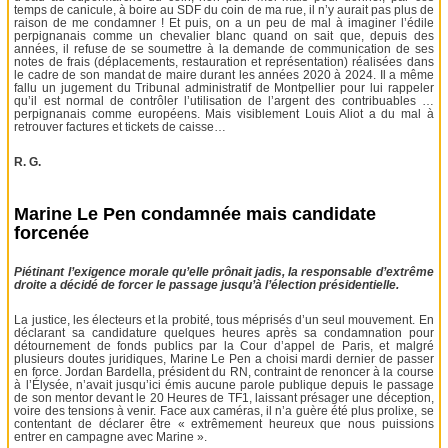
temps de canicule, à boire au SDF du coin de ma rue, il n’y aurait pas plus de
raison de me condamner ! Et puis, on a un peu de mal à imaginer l’édile
perpignanais comme un chevalier blanc quand on sait que, depuis des
années, il refuse de se soumettre à la demande de communication de ses
notes de frais (déplacements, restauration et représentation) réalisées dans
le cadre de son mandat de maire durant les années 2020 à 2024. Il a même
fallu un jugement du Tribunal administratif de Montpellier pour lui rappeler
qu’il est normal de contrôler l’utilisation de l’argent des contribuables …
perpignanais comme européens. Mais visiblement Louis Aliot a du mal à
retrouver factures et tickets de caisse…
R. G.
Marine Le Pen condamnée mais candidate
forcenée
Piétinant l’exigence morale qu’elle prônait jadis, la responsable d’extrême
droite a décidé de forcer le passage jusqu’à l’élection présidentielle.
La justice, les électeurs et la probité, tous méprisés d’un seul mouvement. En
déclarant sa candidature quelques heures après sa condamnation pour
détournement de fonds publics par la Cour d’appel de Paris, et malgré
plusieurs doutes juridiques, Marine Le Pen a choisi mardi dernier de passer
en force. Jordan Bardella, président du RN, contraint de renoncer à la course
à l’Élysée, n’avait jusqu’ici émis aucune parole publique depuis le passage
de son mentor devant le 20 Heures de TF1, laissant présager une déception,
voire des tensions à venir. Face aux caméras, il n’a guère été plus prolixe, se
contentant de déclarer être « extrêmement heureux que nous puissions
entrer en campagne avec Marine ».