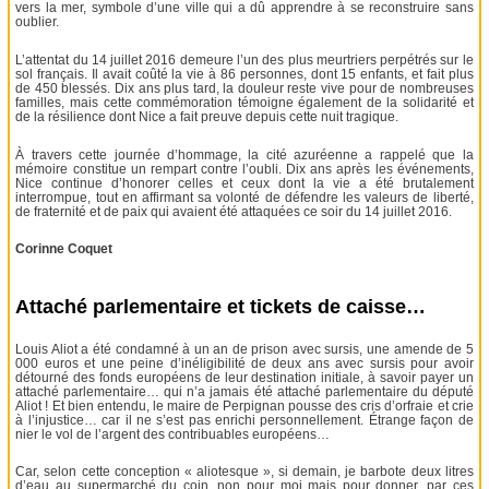
vers la mer, symbole d’une ville qui a dû apprendre à se reconstruire sans
oublier.
L’attentat du 14 juillet 2016 demeure l’un des plus meurtriers perpétrés sur le
sol français. Il avait coûté la vie à 86 personnes, dont 15 enfants, et fait plus
de 450 blessés. Dix ans plus tard, la douleur reste vive pour de nombreuses
familles, mais cette commémoration témoigne également de la solidarité et
de la résilience dont Nice a fait preuve depuis cette nuit tragique.
À travers cette journée d’hommage, la cité azuréenne a rappelé que la
mémoire constitue un rempart contre l’oubli. Dix ans après les événements,
Nice continue d’honorer celles et ceux dont la vie a été brutalement
interrompue, tout en affirmant sa volonté de défendre les valeurs de liberté,
de fraternité et de paix qui avaient été attaquées ce soir du 14 juillet 2016.
Corinne Coquet
Attaché parlementaire et tickets de caisse…
Louis Aliot a été condamné à un an de prison avec sursis, une amende de 5
000 euros et une peine d’inéligibilité de deux ans avec sursis pour avoir
détourné des fonds européens de leur destination initiale, à savoir payer un
attaché parlementaire… qui n’a jamais été attaché parlementaire du député
Aliot ! Et bien entendu, le maire de Perpignan pousse des cris d’orfraie et crie
à l’injustice… car il ne s’est pas enrichi personnellement. Étrange façon de
nier le vol de l’argent des contribuables européens…
Car, selon cette conception « aliotesque », si demain, je barbote deux litres
d’eau au supermarché du coin, non pour moi mais pour donner, par ces