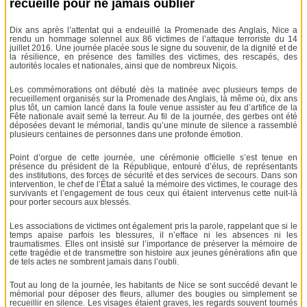
recueille pour ne jamais oublier
Dix ans après l’attentat qui a endeuillé la Promenade des Anglais, Nice a
rendu un hommage solennel aux 86 victimes de l’attaque terroriste du 14
juillet 2016. Une journée placée sous le signe du souvenir, de la dignité et de
la résilience, en présence des familles des victimes, des rescapés, des
autorités locales et nationales, ainsi que de nombreux Niçois.
Les commémorations ont débuté dès la matinée avec plusieurs temps de
recueillement organisés sur la Promenade des Anglais, là même où, dix ans
plus tôt, un camion lancé dans la foule venue assister au feu d’artifice de la
Fête nationale avait semé la terreur. Au fil de la journée, des gerbes ont été
déposées devant le mémorial, tandis qu’une minute de silence a rassemblé
plusieurs centaines de personnes dans une profonde émotion.
Point d’orgue de cette journée, une cérémonie officielle s’est tenue en
présence du président de la République, entouré d’élus, de représentants
des institutions, des forces de sécurité et des services de secours. Dans son
intervention, le chef de l’État a salué la mémoire des victimes, le courage des
survivants et l’engagement de tous ceux qui étaient intervenus cette nuit-là
pour porter secours aux blessés.
Les associations de victimes ont également pris la parole, rappelant que si le
temps apaise parfois les blessures, il n’efface ni les absences ni les
traumatismes. Elles ont insisté sur l’importance de préserver la mémoire de
cette tragédie et de transmettre son histoire aux jeunes générations afin que
de tels actes ne sombrent jamais dans l’oubli.
Tout au long de la journée, les habitants de Nice se sont succédé devant le
mémorial pour déposer des fleurs, allumer des bougies ou simplement se
recueillir en silence. Les visages étaient graves, les regards souvent tournés