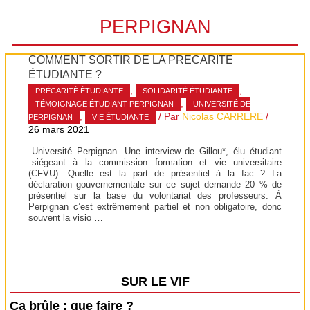
PERPIGNAN
COMMENT SORTIR DE LA PRÉCARITÉ
ÉTUDIANTE ?
,
,
PRÉCARITÉ ÉTUDIANTE
SOLIDARITÉ ÉTUDIANTE
,
TÉMOIGNAGE ÉTUDIANT PERPIGNAN
UNIVERSITÉ DE
,
/ Par
Nicolas CARRERE
/
PERPIGNAN
VIE ÉTUDIANTE
26 mars 2021
Université Perpignan. Une interview de Gillou*, élu étudiant
siégeant à la commission formation et vie universitaire
(CFVU). Quelle est la part de présentiel à la fac ? La
déclaration gouvernementale sur ce sujet demande 20 % de
présentiel sur la base du volontariat des professeurs. À
Perpignan c’est extrêmement partiel et non obligatoire, donc
souvent la visio …
SUR LE VIF
Ça brûle : que faire ?