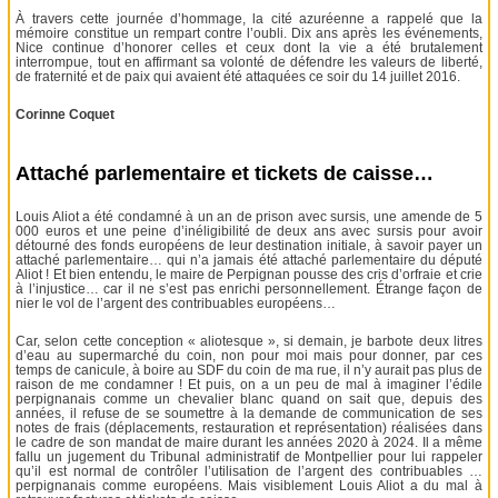
À travers cette journée d’hommage, la cité azuréenne a rappelé que la
mémoire constitue un rempart contre l’oubli. Dix ans après les événements,
Nice continue d’honorer celles et ceux dont la vie a été brutalement
interrompue, tout en affirmant sa volonté de défendre les valeurs de liberté,
de fraternité et de paix qui avaient été attaquées ce soir du 14 juillet 2016.
Corinne Coquet
Attaché parlementaire et tickets de caisse…
Louis Aliot a été condamné à un an de prison avec sursis, une amende de 5
000 euros et une peine d’inéligibilité de deux ans avec sursis pour avoir
détourné des fonds européens de leur destination initiale, à savoir payer un
attaché parlementaire… qui n’a jamais été attaché parlementaire du député
Aliot ! Et bien entendu, le maire de Perpignan pousse des cris d’orfraie et crie
à l’injustice… car il ne s’est pas enrichi personnellement. Étrange façon de
nier le vol de l’argent des contribuables européens…
Car, selon cette conception « aliotesque », si demain, je barbote deux litres
d’eau au supermarché du coin, non pour moi mais pour donner, par ces
temps de canicule, à boire au SDF du coin de ma rue, il n’y aurait pas plus de
raison de me condamner ! Et puis, on a un peu de mal à imaginer l’édile
perpignanais comme un chevalier blanc quand on sait que, depuis des
années, il refuse de se soumettre à la demande de communication de ses
notes de frais (déplacements, restauration et représentation) réalisées dans
le cadre de son mandat de maire durant les années 2020 à 2024. Il a même
fallu un jugement du Tribunal administratif de Montpellier pour lui rappeler
qu’il est normal de contrôler l’utilisation de l’argent des contribuables …
perpignanais comme européens. Mais visiblement Louis Aliot a du mal à