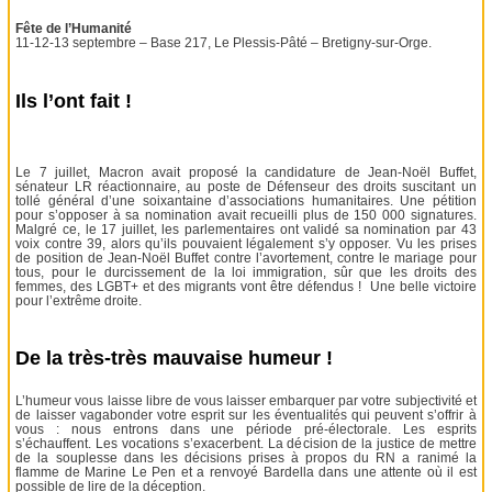
Fête de l’Humanité
11-12-13 septembre – Base 217, Le Plessis-Pâté – Bretigny-sur-Orge.
Ils l’ont fait !
Le 7 juillet, Macron avait proposé la candidature de Jean-Noël Buffet,
sénateur LR réactionnaire, au poste de Défenseur des droits suscitant un
tollé général d’une soixantaine d’associations humanitaires. Une pétition
pour s’opposer à sa nomination avait recueilli plus de 150 000 signatures.
Malgré ce, le 17 juillet, les parlementaires ont validé sa nomination par 43
voix contre 39, alors qu’ils pouvaient légalement s’y opposer. Vu les prises
de position de Jean-Noël Buffet contre l’avortement, contre le mariage pour
tous, pour le durcissement de la loi immigration, sûr que les droits des
femmes, des LGBT+ et des migrants vont être défendus ! Une belle victoire
pour l’extrême droite.
De la très-très mauvaise humeur !
L’humeur vous laisse libre de vous laisser embarquer par votre subjectivité et
de laisser vagabonder votre esprit sur les éventualités qui peuvent s’offrir à
vous : nous entrons dans une période pré-électorale. Les esprits
s’échauffent. Les vocations s’exacerbent. La décision de la justice de mettre
de la souplesse dans les décisions prises à propos du RN a ranimé la
flamme de Marine Le Pen et a renvoyé Bardella dans une attente où il est
possible de lire de la déception.