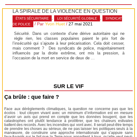
LA SPIRALE DE LA VIOLENCE EN QUESTION
,
,
ÉTATS SÉCURITAIRE
LOI SÉCURITÉ GLOBALE
SYNDICAT
/ Par
Yvon Huet
/
27 mai 2021
DE POLICE
Sécurité. Dans un contexte d’une dérive autoritaire qui ne
règle rien, les classes populaires paient le prix fort de
l’insécurité qui s’ajoute à leur précarisation. Cela doit cesser,
mais comment ? Des syndicats de police, majoritairement
influencés par la droite extrême, ont mis la pression, à
l’occasion de la mort en service de deux de …
SUR LE VIF
Ça brûle : que faire ?
Face aux dérèglements climatiques, la question ne concerne pas que les
écolos : tout citoyen vivant avec un minimum d’information est en mesure
d’avoir un avis qui prend en compte que les données bougent, que les
catastrophes ont plutôt tendance à proliférer, que les chaleurs estivales
battent des records. Avec les incendies qui vont avec. Il serait peut-être temps
de prendre les choses au sérieux, de ne pas laisser les politiques seuls à la
manœuvre, de construire une approche internationale qui s’appuie sans
faux-fuyants sur le fait que la Terre nous appartient à tous, qu’elle veut peut-