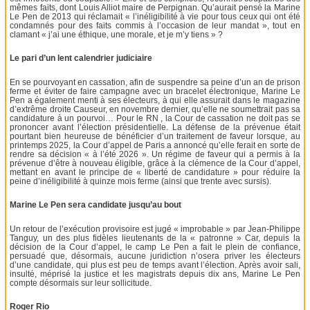
mêmes faits, dont Louis Alliot maire de Perpignan. Qu’aurait pensé la Marine
Le Pen de 2013 qui réclamait « l’inéligibilité à vie pour tous ceux qui ont été
condamnés pour des faits commis à l’occasion de leur mandat », tout en
clamant « j’ai une éthique, une morale, et je m’y tiens » ?
Le pari d’un lent calendrier judiciaire
En se pourvoyant en cassation, afin de suspendre sa peine d’un an de prison
ferme et éviter de faire campagne avec un bracelet électronique, Marine Le
Pen a également menti à ses électeurs, à qui elle assurait dans le magazine
d’extrême droite Causeur, en novembre dernier, qu’elle ne soumettrait pas sa
candidature à un pourvoi… Pour le RN , la Cour de cassation ne doit pas se
prononcer avant l’élection présidentielle. La défense de la prévenue était
pourtant bien heureuse de bénéficier d’un traitement de faveur lorsque, au
printemps 2025, la Cour d’appel de Paris a annoncé qu’elle ferait en sorte de
rendre sa décision « à l’été 2026 ». Un régime de faveur qui a permis à la
prévenue d’être à nouveau éligible, grâce à la clémence de la Cour d’appel,
mettant en avant le principe de « liberté de candidature » pour réduire la
peine d’inéligibilité à quinze mois ferme (ainsi que trente avec sursis).
Marine Le Pen sera candidate jusqu’au bout
Un retour de l’exécution provisoire est jugé « improbable » par Jean-Philippe
Tanguy, un des plus fidèles lieutenants de la « patronne » Car, depuis la
décision de la Cour d’appel, le camp Le Pen a fait le plein de confiance,
persuadé que, désormais, aucune juridiction n’osera priver les électeurs
d’une candidate, qui plus est peu de temps avant l’élection. Après avoir sali,
insulté, méprisé la justice et les magistrats depuis dix ans, Marine Le Pen
compte désormais sur leur sollicitude.
Roger Rio