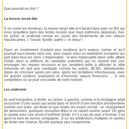
Que pourrait-on dire ?
La messe serait dite
À en croire les sondeurs, la messe serait dite et il faudra faire avec un RN qui
nous projettera dans des temps reculés que nous estimions dépassés. Ave,
en prime, la profonde remise en cause des fondements de nos valeurs
républicaines. « Travail, famille, patrie », le retour !
Dans un nivellement d’autant plus insidieux qu’il avance cacher et qu’il
pourrait nous laisser sans voix, sans espoir, dans un maelström européen qui
part dans tous les sens. L’impensable : le plus impensable dans cette affaire
réside dans la pléthore de candidats potentiels qui ne veulent pas voir,
envisager les risques encourus et qui semblent prêts à affronter la bête
immonde en tant que candidate comme les autres, BCBG, dédiabolisée,
digne de concourir après son père, après ses tentatives infructueuses, avec
de grands soutiens populaires et d’énormes appuis financiers … à une
compétition où se joue une partie de notre histoire.
Les endormis
Ils sont tranquilles, à droite, au centre, à gauche, comme si la montagne allait
accoucher d’une souris qui serait dans le droit fil d’une élection présidentielle
comme une autre, qui ferait ce que toutes les souris ont fait : un changement
de personnels, quelques nouvelles têtes et on repart comme avant. On gère
le capital avec une souris d’extrême droite. Il n’y a pas de quoi s’énerver. Ces
gens-là sont de bonne compagnie. D’où les prétentions multiples et variées
de tenter une chance, fût-elle quelque peu compromise.