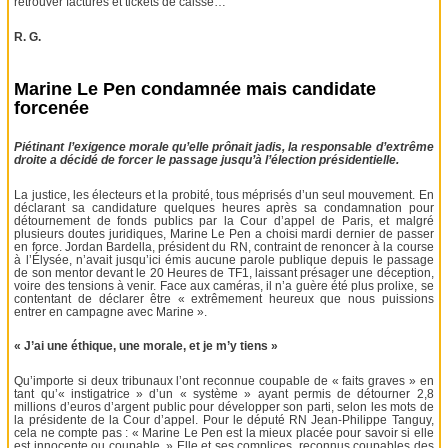
retrouver factures et tickets de caisse…
R. G.
Marine Le Pen condamnée mais candidate
forcenée
Piétinant l’exigence morale qu’elle prônait jadis, la responsable d’extrême
droite a décidé de forcer le passage jusqu’à l’élection présidentielle.
La justice, les électeurs et la probité, tous méprisés d’un seul mouvement. En
déclarant sa candidature quelques heures après sa condamnation pour
détournement de fonds publics par la Cour d’appel de Paris, et malgré
plusieurs doutes juridiques, Marine Le Pen a choisi mardi dernier de passer
en force. Jordan Bardella, président du RN, contraint de renoncer à la course
à l’Élysée, n’avait jusqu’ici émis aucune parole publique depuis le passage
de son mentor devant le 20 Heures de TF1, laissant présager une déception,
voire des tensions à venir. Face aux caméras, il n’a guère été plus prolixe, se
contentant de déclarer être « extrêmement heureux que nous puissions
entrer en campagne avec Marine ».
« J’ai une éthique, une morale, et je m’y tiens »
Qu’importe si deux tribunaux l’ont reconnue coupable de « faits graves » en
tant qu’« instigatrice » d’un « système » ayant permis de détourner 2,8
millions d’euros d’argent public pour développer son parti, selon les mots de
la présidente de la Cour d’appel. Pour le député RN Jean-Philippe Tanguy,
cela ne compte pas : « Marine Le Pen est la mieux placée pour savoir si elle
est innocente ou coupable. » Elle et ses complices, reconnus coupables des