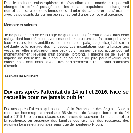
Pas le moindre catastrophisme à l’évocation d’un monde qui pourrait
changer. La sérénité partagée que les sursauts populaires ne changeront
rien et qu’il sera toujours temps de s’adapter, de collaborer, de s’arranger
avec les puissants du jour qui bien sûr seront dignes de notre allégeance.
Mémoire et valeurs
Je ne partage rien de ce foutage de gueule quasi généralisé. Avec tous ceux
qui gardent leur mémoire, avec ceux qui ont toujours tout fait pour préserver
leurs valeurs, leurs ambitions d’un monde de paix, de justice, bâti sur la
solidarité et le partage des richesses. Les incantations sont à laisser aux
vestiaires, elles n’abuseront que ceux qu’un sursaut démocratique pourrait
momentanément réveiller d’un sommeil profond. Il importe de se lever. Il
importe de bousculer un laisser-aller coupable du pire pour réveiller ces
consciences dont nous savons très pertinemment qu’elles sont porteuses
d’avenir.
Jean-Marie Philibert
Dix ans après l’attentat du 14 juillet 2016, Nice se
recueille pour ne jamais oublier
Dix ans après l’attentat qui a endeuillé la Promenade des Anglais, Nice a
rendu un hommage solennel aux 86 victimes de l’attaque terroriste du 14
juillet 2016. Une journée placée sous le signe du souvenir, de la dignité et de
la résilience, en présence des familles des victimes, des rescapés, des
autorités locales et nationales, ainsi que de nombreux Niçois.