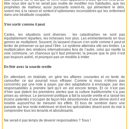
être nous dire qu’il ne serait pas inutile de modifier nos habitudes, que les
prophètes de malheur, aussi puissants soient-ils, qui alimentent le déni,
soient mis à la raison et sortent d’optimismes inconsidérés qui les enferment
dans une béatitude coupable.
S’en sortir comme il peut
Certes, les situations sont diverses : les catastrophes ne sont pas
équitablement réparties, les richesses non plus. Les emmerdements en tous
genres se multiplient. Souvent, ils laissent chacun s’en sortir comme il peut et
tenter de préserver ce qui peut l’être. Le système atteindra vite ses limites. La
multiplication des relations internationales fera de l’autre, celui qui rejette la
voie commune, un chanceux qu’il faut préserver, la preuve que le pire n’est
pas toujours avéré, et pourquoi pas un modèle à imiter.
En finir avec la sourde oreille
En attendant, on blablate, on gère les affaires courantes et on tente de
camoufler ce qui pourrait nous effrayer. Comme si nous n’étions pas
concernés par une note à payer, par des adaptations à envisager, par des
responsabilités à prendre tant qu’il en est encore temps. Et ce n’est pas
d’hier que datent les premières alertes que la culture traditionnelle n’a pas
prises au sérieux. Le personnel politique a fait la sourde oreille et a laissé les
écolos patentés s’occuper de façon très désordonnée d’une dérive dont il est
loisible aujourd’hui de mesurer les effets. Et tous de sombrer dans une
panade qui leur reste extérieure et dont les spécialistes disent avoir du mal à
comprendre tous les tenants et aboutissants.
Ne serait-il pas temps de devenir responsables ? Tous !