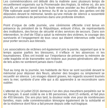
Les commémorations ont débuté dès la matinée avec plusieurs temps de
recueillement organisés sur la Promenade des Anglais, là même où, dix ans
plus tôt, un camion lancé dans la foule venue assister au feu d’artifice de la
Fête nationale avait semé la terreur. Au fil de la journée, des gerbes ont été
déposées devant le mémorial, tandis qu’une minute de silence a rassemblé
plusieurs centaines de personnes dans une profonde émotion.
Point d’orgue de cette journée, une cérémonie officielle s’est tenue en
présence du président de la République, entouré d’élus, de représentants
des institutions, des forces de sécurité et des services de secours. Dans son
intervention, le chef de l’État a salué la mémoire des victimes, le courage des
survivants et l’engagement de tous ceux qui étaient intervenus cette nuit-là
pour porter secours aux blessés.
Les associations de victimes ont également pris la parole, rappelant que si le
temps apaise parfois les blessures, il n’efface ni les absences ni les
traumatismes. Elles ont insisté sur l’importance de préserver la mémoire de
cette tragédie et de transmettre son histoire aux jeunes générations afin que
de tels actes ne sombrent jamais dans l’oubli.
Tout au long de la journée, les habitants de Nice se sont succédé devant le
mémorial pour déposer des fleurs, allumer des bougies ou simplement se
recueillir en silence. Les visages étaient graves, les regards souvent tournés
vers la mer, symbole d’une ville qui a dû apprendre à se reconstruire sans
oublier.
L’attentat du 14 juillet 2016 demeure l’un des plus meurtriers perpétrés sur le
sol français. Il avait coûté la vie à 86 personnes, dont 15 enfants, et fait plus
de 450 blessés. Dix ans plus tard, la douleur reste vive pour de nombreuses
familles, mais cette commémoration témoigne également de la solidarité et
de la résilience dont Nice a fait preuve depuis cette nuit tragique.