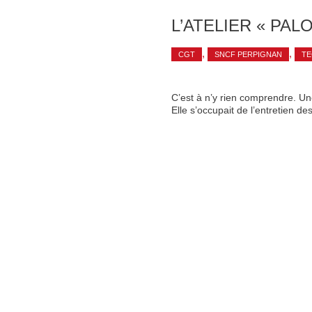
L’ATELIER « P
,
,
CGT
SNCF PERPIGNAN
TE
C’est à n’y rien comprendre. Une 
Elle s’occupait de l’entretien des