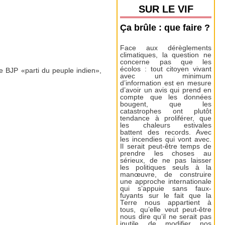
SUR LE VIF
Ça brûle : que faire ?
Face aux dérèglements
climatiques, la question ne
concerne pas que les
écolos : tout citoyen vivant
 le BJP «parti du peuple indien»,
avec un minimum
d’information est en mesure
d’avoir un avis qui prend en
compte que les données
bougent, que les
catastrophes ont plutôt
tendance à proliférer, que
les chaleurs estivales
battent des records. Avec
les incendies qui vont avec.
Il serait peut-être temps de
prendre les choses au
sérieux, de ne pas laisser
les politiques seuls à la
manœuvre, de construire
une approche internationale
qui s’appuie sans faux-
fuyants sur le fait que la
Terre nous appartient à
tous, qu’elle veut peut-être
nous dire qu’il ne serait pas
inutile de modifier nos