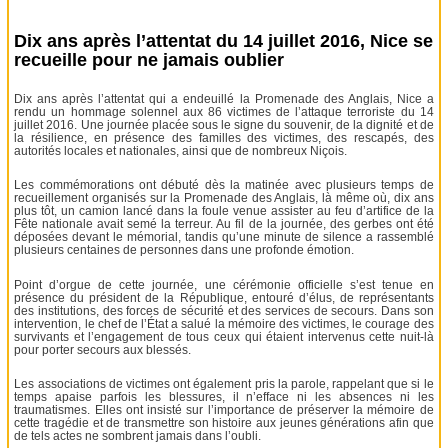
Dix ans après l’attentat du 14 juillet 2016, Nice se
recueille pour ne jamais oublier
Dix ans après l’attentat qui a endeuillé la Promenade des Anglais, Nice a
rendu un hommage solennel aux 86 victimes de l’attaque terroriste du 14
juillet 2016. Une journée placée sous le signe du souvenir, de la dignité et de
la résilience, en présence des familles des victimes, des rescapés, des
autorités locales et nationales, ainsi que de nombreux Niçois.
Les commémorations ont débuté dès la matinée avec plusieurs temps de
recueillement organisés sur la Promenade des Anglais, là même où, dix ans
plus tôt, un camion lancé dans la foule venue assister au feu d’artifice de la
Fête nationale avait semé la terreur. Au fil de la journée, des gerbes ont été
déposées devant le mémorial, tandis qu’une minute de silence a rassemblé
plusieurs centaines de personnes dans une profonde émotion.
Point d’orgue de cette journée, une cérémonie officielle s’est tenue en
présence du président de la République, entouré d’élus, de représentants
des institutions, des forces de sécurité et des services de secours. Dans son
intervention, le chef de l’État a salué la mémoire des victimes, le courage des
survivants et l’engagement de tous ceux qui étaient intervenus cette nuit-là
pour porter secours aux blessés.
Les associations de victimes ont également pris la parole, rappelant que si le
temps apaise parfois les blessures, il n’efface ni les absences ni les
traumatismes. Elles ont insisté sur l’importance de préserver la mémoire de
cette tragédie et de transmettre son histoire aux jeunes générations afin que
de tels actes ne sombrent jamais dans l’oubli.