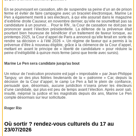
En se pourvoyant en cassation, afin de suspendre sa peine d’un an de prison
ferme et éviter de faire campagne avec un bracelet électronique, Marine Le
Pen a également menti à ses électeurs, à qui elle assurait dans le magazine
d’extrême droite Causeur, en novembre dernier, qu’elle ne soumettrait pas sa
candidature à un pourvoi… Pour le RN , la Cour de cassation ne doit pas se
prononcer avant l’élection présidentielle. La défense de la prévenue était
pourtant bien heureuse de bénéficier d’un traitement de faveur lorsque, au
printemps 2025, la Cour d’appel de Paris a annoncé qu’elle ferait en sorte de
rendre sa décision « à l’été 2026 ». Un régime de faveur qui a permis à la
prévenue d’être à nouveau éligible, grâce à la clémence de la Cour d’appel,
mettant en avant le principe de « liberté de candidature » pour réduire la
peine d’inéligibilité à quinze mois ferme (ainsi que trente avec sursis).
Marine Le Pen sera candidate jusqu’au bout
Un retour de l’exécution provisoire est jugé « improbable » par Jean-Philippe
Tanguy, un des plus fidèles lieutenants de la « patronne » Car, depuis la
décision de la Cour d’appel, le camp Le Pen a fait le plein de confiance,
persuadé que, désormais, aucune juridiction n’osera priver les électeurs
d’une candidate, qui plus est peu de temps avant l’élection. Après avoir sali,
insulté, méprisé la justice et les magistrats depuis dix ans, Marine Le Pen
compte désormais sur leur sollicitude.
Roger Rio
Où sortir ? rendez-vous culturels du 17 au
23/07/2026