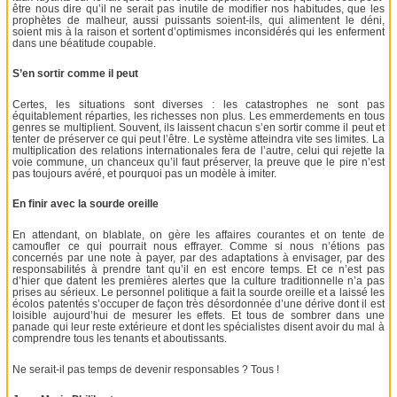
être nous dire qu’il ne serait pas inutile de modifier nos habitudes, que les
prophètes de malheur, aussi puissants soient-ils, qui alimentent le déni,
soient mis à la raison et sortent d’optimismes inconsidérés qui les enferment
dans une béatitude coupable.
S’en sortir comme il peut
Certes, les situations sont diverses : les catastrophes ne sont pas
équitablement réparties, les richesses non plus. Les emmerdements en tous
genres se multiplient. Souvent, ils laissent chacun s’en sortir comme il peut et
tenter de préserver ce qui peut l’être. Le système atteindra vite ses limites. La
multiplication des relations internationales fera de l’autre, celui qui rejette la
voie commune, un chanceux qu’il faut préserver, la preuve que le pire n’est
pas toujours avéré, et pourquoi pas un modèle à imiter.
En finir avec la sourde oreille
En attendant, on blablate, on gère les affaires courantes et on tente de
camoufler ce qui pourrait nous effrayer. Comme si nous n’étions pas
concernés par une note à payer, par des adaptations à envisager, par des
responsabilités à prendre tant qu’il en est encore temps. Et ce n’est pas
d’hier que datent les premières alertes que la culture traditionnelle n’a pas
prises au sérieux. Le personnel politique a fait la sourde oreille et a laissé les
écolos patentés s’occuper de façon très désordonnée d’une dérive dont il est
loisible aujourd’hui de mesurer les effets. Et tous de sombrer dans une
panade qui leur reste extérieure et dont les spécialistes disent avoir du mal à
comprendre tous les tenants et aboutissants.
Ne serait-il pas temps de devenir responsables ? Tous !