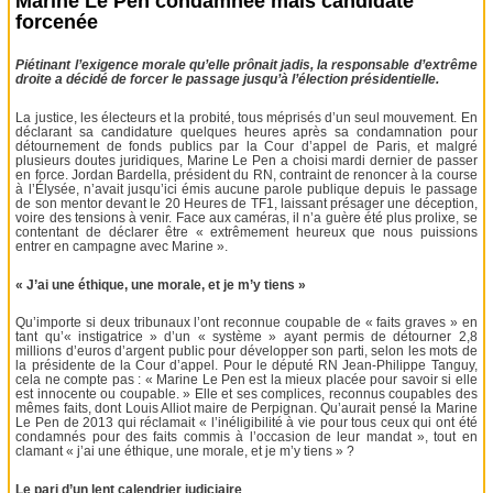
Marine Le Pen condamnée mais candidate
forcenée
Piétinant l’exigence morale qu’elle prônait jadis, la responsable d’extrême
droite a décidé de forcer le passage jusqu’à l’élection présidentielle.
La justice, les électeurs et la probité, tous méprisés d’un seul mouvement. En
déclarant sa candidature quelques heures après sa condamnation pour
détournement de fonds publics par la Cour d’appel de Paris, et malgré
plusieurs doutes juridiques, Marine Le Pen a choisi mardi dernier de passer
en force. Jordan Bardella, président du RN, contraint de renoncer à la course
à l’Élysée, n’avait jusqu’ici émis aucune parole publique depuis le passage
de son mentor devant le 20 Heures de TF1, laissant présager une déception,
voire des tensions à venir. Face aux caméras, il n’a guère été plus prolixe, se
contentant de déclarer être « extrêmement heureux que nous puissions
entrer en campagne avec Marine ».
« J’ai une éthique, une morale, et je m’y tiens »
Qu’importe si deux tribunaux l’ont reconnue coupable de « faits graves » en
tant qu’« instigatrice » d’un « système » ayant permis de détourner 2,8
millions d’euros d’argent public pour développer son parti, selon les mots de
la présidente de la Cour d’appel. Pour le député RN Jean-Philippe Tanguy,
cela ne compte pas : « Marine Le Pen est la mieux placée pour savoir si elle
est innocente ou coupable. » Elle et ses complices, reconnus coupables des
mêmes faits, dont Louis Alliot maire de Perpignan. Qu’aurait pensé la Marine
Le Pen de 2013 qui réclamait « l’inéligibilité à vie pour tous ceux qui ont été
condamnés pour des faits commis à l’occasion de leur mandat », tout en
clamant « j’ai une éthique, une morale, et je m’y tiens » ?
Le pari d’un lent calendrier judiciaire