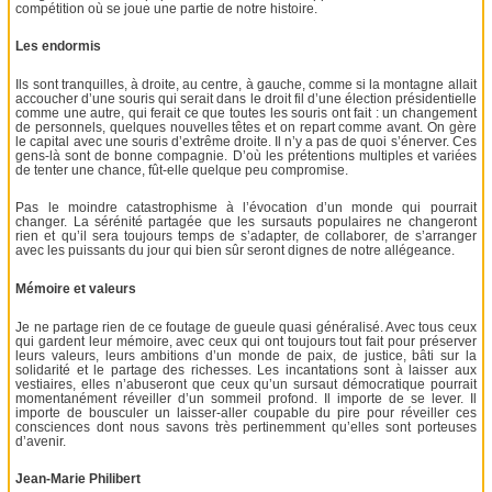
compétition où se joue une partie de notre histoire.
Les endormis
Ils sont tranquilles, à droite, au centre, à gauche, comme si la montagne allait
accoucher d’une souris qui serait dans le droit fil d’une élection présidentielle
comme une autre, qui ferait ce que toutes les souris ont fait : un changement
de personnels, quelques nouvelles têtes et on repart comme avant. On gère
le capital avec une souris d’extrême droite. Il n’y a pas de quoi s’énerver. Ces
gens-là sont de bonne compagnie. D’où les prétentions multiples et variées
de tenter une chance, fût-elle quelque peu compromise.
Pas le moindre catastrophisme à l’évocation d’un monde qui pourrait
changer. La sérénité partagée que les sursauts populaires ne changeront
rien et qu’il sera toujours temps de s’adapter, de collaborer, de s’arranger
avec les puissants du jour qui bien sûr seront dignes de notre allégeance.
Mémoire et valeurs
Je ne partage rien de ce foutage de gueule quasi généralisé. Avec tous ceux
qui gardent leur mémoire, avec ceux qui ont toujours tout fait pour préserver
leurs valeurs, leurs ambitions d’un monde de paix, de justice, bâti sur la
solidarité et le partage des richesses. Les incantations sont à laisser aux
vestiaires, elles n’abuseront que ceux qu’un sursaut démocratique pourrait
momentanément réveiller d’un sommeil profond. Il importe de se lever. Il
importe de bousculer un laisser-aller coupable du pire pour réveiller ces
consciences dont nous savons très pertinemment qu’elles sont porteuses
d’avenir.
Jean-Marie Philibert