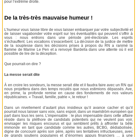
pour l’extrême droite.
De la très-très mauvaise humeur !
L’humeur vous laisse libre de vous laisser embarquer par votre subjectivité et
de laisser vagabonder votre esprit sur les éventualités qui peuvent s’offrir à
vous : nous entrons dans une période pré-électorale. Les esprits
s’échauffent. Les vocations s’exacerbent. La décision de la justice de mettre
de la souplesse dans les décisions prises à propos du RN a ranimé la
flamme de Marine Le Pen et a renvoyé Bardella dans une attente où il est
possible de lire de la déception.
Que pourrait-on dire ?
La messe serait dite
À en croire les sondeurs, la messe serait dite et il faudra faire avec un RN qui
nous projettera dans des temps reculés que nous estimions dépassés. Ave,
en prime, la profonde remise en cause des fondements de nos valeurs
républicaines. « Travail, famille, patrie », le retour !
Dans un nivellement d’autant plus insidieux qu’il avance cacher et qu’il
pourrait nous laisser sans voix, sans espoir, dans un maelström européen qui
part dans tous les sens. L’impensable : le plus impensable dans cette affaire
réside dans la pléthore de candidats potentiels qui ne veulent pas voir,
envisager les risques encourus et qui semblent prêts à affronter la bête
immonde en tant que candidate comme les autres, BCBG, dédiabolisée,
digne de concourir après son père, après ses tentatives infructueuses, avec
de grands soutiens populaires et d’énormes appuis financiers … à une