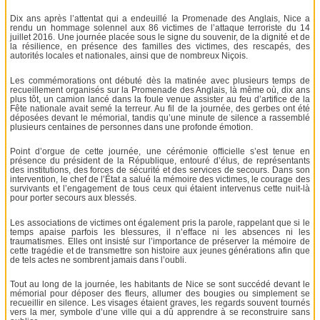
Dix ans après l’attentat qui a endeuillé la Promenade des Anglais, Nice a
rendu un hommage solennel aux 86 victimes de l’attaque terroriste du 14
juillet 2016. Une journée placée sous le signe du souvenir, de la dignité et de
la résilience, en présence des familles des victimes, des rescapés, des
autorités locales et nationales, ainsi que de nombreux Niçois.
Les commémorations ont débuté dès la matinée avec plusieurs temps de
recueillement organisés sur la Promenade des Anglais, là même où, dix ans
plus tôt, un camion lancé dans la foule venue assister au feu d’artifice de la
Fête nationale avait semé la terreur. Au fil de la journée, des gerbes ont été
déposées devant le mémorial, tandis qu’une minute de silence a rassemblé
plusieurs centaines de personnes dans une profonde émotion.
Point d’orgue de cette journée, une cérémonie officielle s’est tenue en
présence du président de la République, entouré d’élus, de représentants
des institutions, des forces de sécurité et des services de secours. Dans son
intervention, le chef de l’État a salué la mémoire des victimes, le courage des
survivants et l’engagement de tous ceux qui étaient intervenus cette nuit-là
pour porter secours aux blessés.
Les associations de victimes ont également pris la parole, rappelant que si le
temps apaise parfois les blessures, il n’efface ni les absences ni les
traumatismes. Elles ont insisté sur l’importance de préserver la mémoire de
cette tragédie et de transmettre son histoire aux jeunes générations afin que
de tels actes ne sombrent jamais dans l’oubli.
Tout au long de la journée, les habitants de Nice se sont succédé devant le
mémorial pour déposer des fleurs, allumer des bougies ou simplement se
recueillir en silence. Les visages étaient graves, les regards souvent tournés
vers la mer, symbole d’une ville qui a dû apprendre à se reconstruire sans