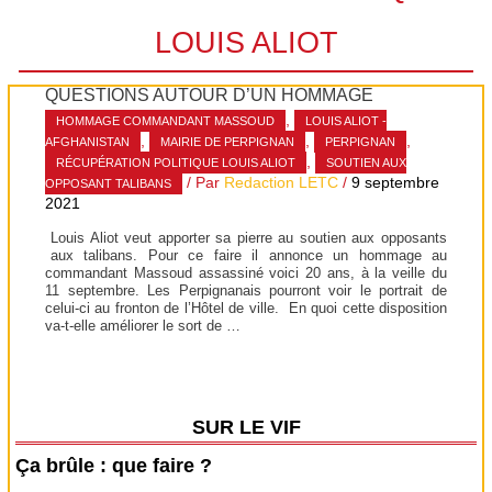
LOUIS ALIOT
QUESTIONS AUTOUR D’UN HOMMAGE
,
HOMMAGE COMMANDANT MASSOUD
LOUIS ALIOT -
,
,
,
AFGHANISTAN
MAIRIE DE PERPIGNAN
PERPIGNAN
,
RÉCUPÉRATION POLITIQUE LOUIS ALIOT
SOUTIEN AUX
/ Par
Redaction LETC
/
9 septembre
OPPOSANT TALIBANS
2021
Louis Aliot veut apporter sa pierre au soutien aux opposants
aux talibans. Pour ce faire il annonce un hommage au
commandant Massoud assassiné voici 20 ans, à la veille du
11 septembre. Les Perpignanais pourront voir le portrait de
celui-ci au fronton de l’Hôtel de ville. En quoi cette disposition
va-t-elle améliorer le sort de …
SUR LE VIF
Ça brûle : que faire ?