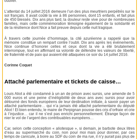
oublier.
L’attentat du 14 juillet 2016 demeure l’un des plus meurtriers perpétrés sur le
sol français. Il avait coûté la vie à 86 personnes, dont 15 enfants, et fait plus
de 450 blessés. Dix ans plus tard, la douleur reste vive pour de nombreuses
familles, mais cette commémoration témoigne également de la solidarité et
de la résilience dont Nice a fait preuve depuis cette nuit tragique.
À travers cette journée d’hommage, la cité azuréenne a rappelé que la
mémoire constitue un rempart contre l’oubli. Dix ans après les événements,
Nice continue d’honorer celles et ceux dont la vie a été brutalement
interrompue, tout en affirmant sa volonté de défendre les valeurs de liberté,
de fraternité et de paix qui avaient été attaquées ce soir du 14 juillet 2016.
Corinne Coquet
Attaché parlementaire et tickets de caisse…
Louis Aliot a été condamné à un an de prison avec sursis, une amende de 5
000 euros et une peine d’inéligibilité de deux ans avec sursis pour avoir
détourné des fonds européens de leur destination initiale, à savoir payer un
attaché parlementaire… qui n’a jamais été attaché parlementaire du député
Aliot ! Et bien entendu, le maire de Perpignan pousse des cris d’orfraie et crie
à l’injustice… car il ne s’est pas enrichi personnellement. Étrange façon de
nier le vol de l’argent des contribuables européens…
Car, selon cette conception « aliotesque », si demain, je barbote deux litres
d’eau au supermarché du coin, non pour moi mais pour donner, par ces
temps de canicule, à boire au SDF du coin de ma rue, il n’y aurait pas plus de