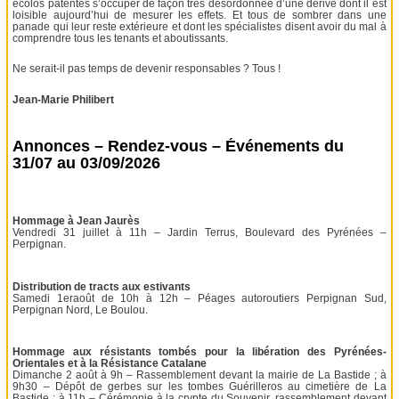
écolos patentés s’occuper de façon très désordonnée d’une dérive dont il est
loisible aujourd’hui de mesurer les effets. Et tous de sombrer dans une
panade qui leur reste extérieure et dont les spécialistes disent avoir du mal à
comprendre tous les tenants et aboutissants.
Ne serait-il pas temps de devenir responsables ? Tous !
Jean-Marie Philibert
Annonces – Rendez-vous – Événements du
31/07 au 03/09/2026
Hommage à Jean Jaurès
Vendredi 31 juillet à 11h – Jardin Terrus, Boulevard des Pyrénées –
Perpignan.
Distribution de tracts aux estivants
Samedi 1eraoût de 10h à 12h – Péages autoroutiers Perpignan Sud,
Perpignan Nord, Le Boulou.
Hommage aux résistants tombés pour la libération des Pyrénées-
Orientales et à la Résistance Catalane
Dimanche 2 août à 9h – Rassemblement devant la mairie de La Bastide ; à
9h30 – Dépôt de gerbes sur les tombes Guérilleros au cimetière de La
Bastide ; à 11h – Cérémonie à la crypte du Souvenir, rassemblement devant