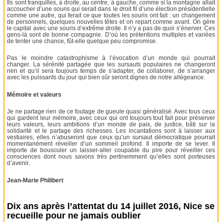
Ils sont tranquilles, à droite, au centre, à gauche, comme si la montagne allait
accoucher d’une souris qui serait dans le droit fil d’une élection présidentielle
comme une autre, qui ferait ce que toutes les souris ont fait : un changement
de personnels, quelques nouvelles têtes et on repart comme avant. On gère
le capital avec une souris d’extrême droite. Il n’y a pas de quoi s’énerver. Ces
gens-là sont de bonne compagnie. D’où les prétentions multiples et variées
de tenter une chance, fût-elle quelque peu compromise.
Pas le moindre catastrophisme à l’évocation d’un monde qui pourrait
changer. La sérénité partagée que les sursauts populaires ne changeront
rien et qu’il sera toujours temps de s’adapter, de collaborer, de s’arranger
avec les puissants du jour qui bien sûr seront dignes de notre allégeance.
Mémoire et valeurs
Je ne partage rien de ce foutage de gueule quasi généralisé. Avec tous ceux
qui gardent leur mémoire, avec ceux qui ont toujours tout fait pour préserver
leurs valeurs, leurs ambitions d’un monde de paix, de justice, bâti sur la
solidarité et le partage des richesses. Les incantations sont à laisser aux
vestiaires, elles n’abuseront que ceux qu’un sursaut démocratique pourrait
momentanément réveiller d’un sommeil profond. Il importe de se lever. Il
importe de bousculer un laisser-aller coupable du pire pour réveiller ces
consciences dont nous savons très pertinemment qu’elles sont porteuses
d’avenir.
Jean-Marie Philibert
Dix ans après l’attentat du 14 juillet 2016, Nice se
recueille pour ne jamais oublier