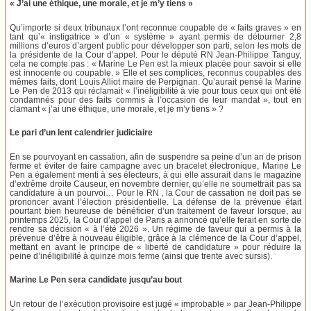
« J’ai une éthique, une morale, et je m’y tiens »
Qu’importe si deux tribunaux l’ont reconnue coupable de « faits graves » en
tant qu’« instigatrice » d’un « système » ayant permis de détourner 2,8
millions d’euros d’argent public pour développer son parti, selon les mots de
la présidente de la Cour d’appel. Pour le député RN Jean-Philippe Tanguy,
cela ne compte pas : « Marine Le Pen est la mieux placée pour savoir si elle
est innocente ou coupable. » Elle et ses complices, reconnus coupables des
mêmes faits, dont Louis Alliot maire de Perpignan. Qu’aurait pensé la Marine
Le Pen de 2013 qui réclamait « l’inéligibilité à vie pour tous ceux qui ont été
condamnés pour des faits commis à l’occasion de leur mandat », tout en
clamant « j’ai une éthique, une morale, et je m’y tiens » ?
Le pari d’un lent calendrier judiciaire
En se pourvoyant en cassation, afin de suspendre sa peine d’un an de prison
ferme et éviter de faire campagne avec un bracelet électronique, Marine Le
Pen a également menti à ses électeurs, à qui elle assurait dans le magazine
d’extrême droite Causeur, en novembre dernier, qu’elle ne soumettrait pas sa
candidature à un pourvoi… Pour le RN , la Cour de cassation ne doit pas se
prononcer avant l’élection présidentielle. La défense de la prévenue était
pourtant bien heureuse de bénéficier d’un traitement de faveur lorsque, au
printemps 2025, la Cour d’appel de Paris a annoncé qu’elle ferait en sorte de
rendre sa décision « à l’été 2026 ». Un régime de faveur qui a permis à la
prévenue d’être à nouveau éligible, grâce à la clémence de la Cour d’appel,
mettant en avant le principe de « liberté de candidature » pour réduire la
peine d’inéligibilité à quinze mois ferme (ainsi que trente avec sursis).
Marine Le Pen sera candidate jusqu’au bout
Un retour de l’exécution provisoire est jugé « improbable » par Jean-Philippe