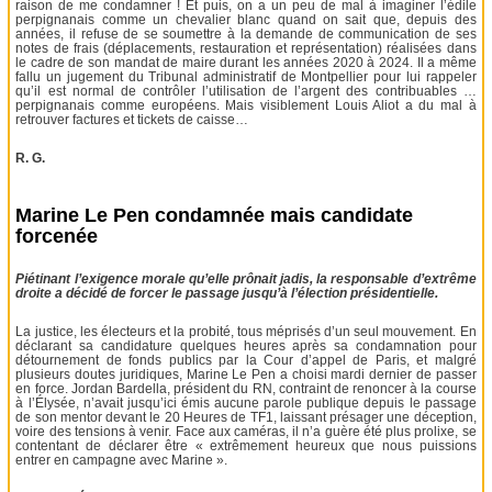
raison de me condamner ! Et puis, on a un peu de mal à imaginer l’édile
perpignanais comme un chevalier blanc quand on sait que, depuis des
années, il refuse de se soumettre à la demande de communication de ses
notes de frais (déplacements, restauration et représentation) réalisées dans
le cadre de son mandat de maire durant les années 2020 à 2024. Il a même
fallu un jugement du Tribunal administratif de Montpellier pour lui rappeler
qu’il est normal de contrôler l’utilisation de l’argent des contribuables …
perpignanais comme européens. Mais visiblement Louis Aliot a du mal à
retrouver factures et tickets de caisse…
R. G.
Marine Le Pen condamnée mais candidate
forcenée
Piétinant l’exigence morale qu’elle prônait jadis, la responsable d’extrême
droite a décidé de forcer le passage jusqu’à l’élection présidentielle.
La justice, les électeurs et la probité, tous méprisés d’un seul mouvement. En
déclarant sa candidature quelques heures après sa condamnation pour
détournement de fonds publics par la Cour d’appel de Paris, et malgré
plusieurs doutes juridiques, Marine Le Pen a choisi mardi dernier de passer
en force. Jordan Bardella, président du RN, contraint de renoncer à la course
à l’Élysée, n’avait jusqu’ici émis aucune parole publique depuis le passage
de son mentor devant le 20 Heures de TF1, laissant présager une déception,
voire des tensions à venir. Face aux caméras, il n’a guère été plus prolixe, se
contentant de déclarer être « extrêmement heureux que nous puissions
entrer en campagne avec Marine ».