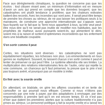
Face aux dérèglements climatiques, la question ne concerne pas que les
écolos : tout citoyen vivant avec un minimum d’information est en mesure
d’avoir un avis qui prend en compte que les données bougent, que les
catastrophes ont plutôt tendance à proliférer, que les chaleurs estivales
battent des records. Avec les incendies qui vont avec. Il serait peut-être temps
de prendre les choses au sérieux, de ne pas laisser les politiques seuls à la
manœuvre, de construire une approche internationale qui s’appuie sans
faux-fuyants sur le fait que la Terre nous appartient à tous, qu’elle veut peut-
être nous dire qu’il ne serait pas inutile de modifier nos habitudes, que les
prophètes de malheur, aussi puissants soient-ils, qui alimentent le déni,
soient mis à la raison et sortent d’optimismes inconsidérés qui les enferment
dans une béatitude coupable.
S’en sortir comme il peut
Certes, les situations sont diverses : les catastrophes ne sont pas
équitablement réparties, les richesses non plus. Les emmerdements en tous
genres se multiplient. Souvent, ils laissent chacun s’en sortir comme il peut et
tenter de préserver ce qui peut l’être. Le système atteindra vite ses limites. La
multiplication des relations internationales fera de l’autre, celui qui rejette la
voie commune, un chanceux qu’il faut préserver, la preuve que le pire n’est
pas toujours avéré, et pourquoi pas un modèle à imiter.
En finir avec la sourde oreille
En attendant, on blablate, on gère les affaires courantes et on tente de
camoufler ce qui pourrait nous effrayer. Comme si nous n’étions pas
concernés par une note à payer, par des adaptations à envisager, par des
responsabilités à prendre tant qu’il en est encore temps. Et ce n’est pas
d’hier que datent les premières alertes que la culture traditionnelle n’a pas
prises au sérieux. Le personnel politique a fait la sourde oreille et a laissé les