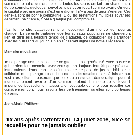
comme une autre, qui ferait ce que toutes les souris ont fait : un changement
de personnels, quelques nouvelles têtes et on repart comme avant. On gère
le capital avec une souris d’extrême droite. Il n’y a pas de quoi s’énerver. Ces
gens-là sont de bonne compagnie. D’où les prétentions multiples et variées
de tenter une chance, fût-elle quelque peu compromise.
Pas le moindre catastrophisme à l’évocation d’un monde qui pourrait
changer. La sérénité partagée que les sursauts populaires ne changeront
rien et qu’il sera toujours temps de s’adapter, de collaborer, de s’arranger
avec les puissants du jour qui bien sûr seront dignes de notre allégeance.
Mémoire et valeurs
Je ne partage rien de ce foutage de gueule quasi généralisé. Avec tous ceux
qui gardent leur mémoire, avec ceux qui ont toujours tout fait pour préserver
leurs valeurs, leurs ambitions d’un monde de paix, de justice, bâti sur la
solidarité et le partage des richesses. Les incantations sont à laisser aux
vestiaires, elles n’abuseront que ceux qu’un sursaut démocratique pourrait
momentanément réveiller d’un sommeil profond. Il importe de se lever. Il
importe de bousculer un laisser-aller coupable du pire pour réveiller ces
consciences dont nous savons très pertinemment qu’elles sont porteuses
d’avenir.
Jean-Marie Philibert
Dix ans après l’attentat du 14 juillet 2016, Nice se
recueille pour ne jamais oublier