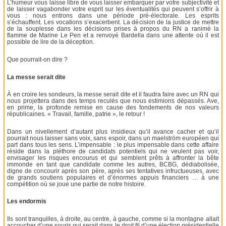
L’humeur vous laisse libre de vous laisser embarquer par votre subjectivité et
de laisser vagabonder votre esprit sur les éventualités qui peuvent s’offrir à
vous : nous entrons dans une période pré-électorale. Les esprits
s’échauffent. Les vocations s’exacerbent. La décision de la justice de mettre
de la souplesse dans les décisions prises à propos du RN a ranimé la
flamme de Marine Le Pen et a renvoyé Bardella dans une attente où il est
possible de lire de la déception.
Que pourrait-on dire ?
La messe serait dite
À en croire les sondeurs, la messe serait dite et il faudra faire avec un RN qui
nous projettera dans des temps reculés que nous estimions dépassés. Ave,
en prime, la profonde remise en cause des fondements de nos valeurs
républicaines. « Travail, famille, patrie », le retour !
Dans un nivellement d’autant plus insidieux qu’il avance cacher et qu’il
pourrait nous laisser sans voix, sans espoir, dans un maelström européen qui
part dans tous les sens. L’impensable : le plus impensable dans cette affaire
réside dans la pléthore de candidats potentiels qui ne veulent pas voir,
envisager les risques encourus et qui semblent prêts à affronter la bête
immonde en tant que candidate comme les autres, BCBG, dédiabolisée,
digne de concourir après son père, après ses tentatives infructueuses, avec
de grands soutiens populaires et d’énormes appuis financiers … à une
compétition où se joue une partie de notre histoire.
Les endormis
Ils sont tranquilles, à droite, au centre, à gauche, comme si la montagne allait
accoucher d’une souris qui serait dans le droit fil d’une élection présidentielle