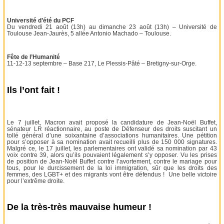
Université d’été du PCF
Du vendredi 21 août (13h) au dimanche 23 août (13h) – Université de
Toulouse Jean-Jaurès, 5 allée Antonio Machado – Toulouse.
Fête de l’Humanité
11-12-13 septembre – Base 217, Le Plessis-Pâté – Bretigny-sur-Orge.
Ils l’ont fait !
Le 7 juillet, Macron avait proposé la candidature de Jean-Noël Buffet,
sénateur LR réactionnaire, au poste de Défenseur des droits suscitant un
tollé général d’une soixantaine d’associations humanitaires. Une pétition
pour s’opposer à sa nomination avait recueilli plus de 150 000 signatures.
Malgré ce, le 17 juillet, les parlementaires ont validé sa nomination par 43
voix contre 39, alors qu’ils pouvaient légalement s’y opposer. Vu les prises
de position de Jean-Noël Buffet contre l’avortement, contre le mariage pour
tous, pour le durcissement de la loi immigration, sûr que les droits des
femmes, des LGBT+ et des migrants vont être défendus ! Une belle victoire
pour l’extrême droite.
De la très-très mauvaise humeur !