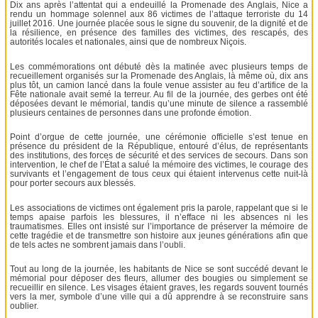
Dix ans après l’attentat qui a endeuillé la Promenade des Anglais, Nice a
rendu un hommage solennel aux 86 victimes de l’attaque terroriste du 14
juillet 2016. Une journée placée sous le signe du souvenir, de la dignité et de
la résilience, en présence des familles des victimes, des rescapés, des
autorités locales et nationales, ainsi que de nombreux Niçois.
Les commémorations ont débuté dès la matinée avec plusieurs temps de
recueillement organisés sur la Promenade des Anglais, là même où, dix ans
plus tôt, un camion lancé dans la foule venue assister au feu d’artifice de la
Fête nationale avait semé la terreur. Au fil de la journée, des gerbes ont été
déposées devant le mémorial, tandis qu’une minute de silence a rassemblé
plusieurs centaines de personnes dans une profonde émotion.
Point d’orgue de cette journée, une cérémonie officielle s’est tenue en
présence du président de la République, entouré d’élus, de représentants
des institutions, des forces de sécurité et des services de secours. Dans son
intervention, le chef de l’État a salué la mémoire des victimes, le courage des
survivants et l’engagement de tous ceux qui étaient intervenus cette nuit-là
pour porter secours aux blessés.
Les associations de victimes ont également pris la parole, rappelant que si le
temps apaise parfois les blessures, il n’efface ni les absences ni les
traumatismes. Elles ont insisté sur l’importance de préserver la mémoire de
cette tragédie et de transmettre son histoire aux jeunes générations afin que
de tels actes ne sombrent jamais dans l’oubli.
Tout au long de la journée, les habitants de Nice se sont succédé devant le
mémorial pour déposer des fleurs, allumer des bougies ou simplement se
recueillir en silence. Les visages étaient graves, les regards souvent tournés
vers la mer, symbole d’une ville qui a dû apprendre à se reconstruire sans
oublier.