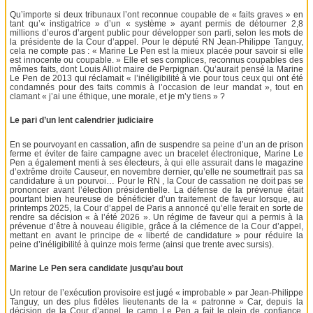
Qu’importe si deux tribunaux l’ont reconnue coupable de « faits graves » en
tant qu’« instigatrice » d’un « système » ayant permis de détourner 2,8
millions d’euros d’argent public pour développer son parti, selon les mots de
la présidente de la Cour d’appel. Pour le député RN Jean-Philippe Tanguy,
cela ne compte pas : « Marine Le Pen est la mieux placée pour savoir si elle
est innocente ou coupable. » Elle et ses complices, reconnus coupables des
mêmes faits, dont Louis Alliot maire de Perpignan. Qu’aurait pensé la Marine
Le Pen de 2013 qui réclamait « l’inéligibilité à vie pour tous ceux qui ont été
condamnés pour des faits commis à l’occasion de leur mandat », tout en
clamant « j’ai une éthique, une morale, et je m’y tiens » ?
Le pari d’un lent calendrier judiciaire
En se pourvoyant en cassation, afin de suspendre sa peine d’un an de prison
ferme et éviter de faire campagne avec un bracelet électronique, Marine Le
Pen a également menti à ses électeurs, à qui elle assurait dans le magazine
d’extrême droite Causeur, en novembre dernier, qu’elle ne soumettrait pas sa
candidature à un pourvoi… Pour le RN , la Cour de cassation ne doit pas se
prononcer avant l’élection présidentielle. La défense de la prévenue était
pourtant bien heureuse de bénéficier d’un traitement de faveur lorsque, au
printemps 2025, la Cour d’appel de Paris a annoncé qu’elle ferait en sorte de
rendre sa décision « à l’été 2026 ». Un régime de faveur qui a permis à la
prévenue d’être à nouveau éligible, grâce à la clémence de la Cour d’appel,
mettant en avant le principe de « liberté de candidature » pour réduire la
peine d’inéligibilité à quinze mois ferme (ainsi que trente avec sursis).
Marine Le Pen sera candidate jusqu’au bout
Un retour de l’exécution provisoire est jugé « improbable » par Jean-Philippe
Tanguy, un des plus fidèles lieutenants de la « patronne » Car, depuis la
décision de la Cour d’appel, le camp Le Pen a fait le plein de confiance,