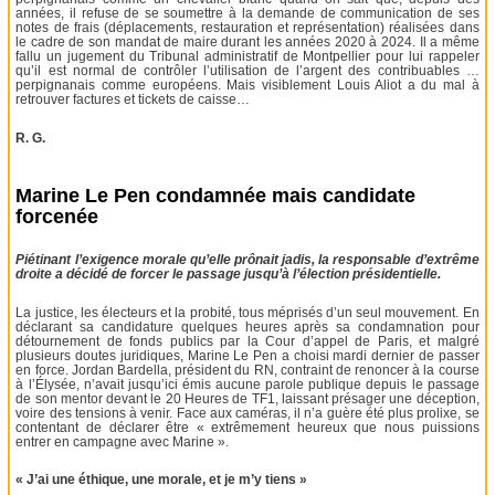
années, il refuse de se soumettre à la demande de communication de ses
notes de frais (déplacements, restauration et représentation) réalisées dans
le cadre de son mandat de maire durant les années 2020 à 2024. Il a même
fallu un jugement du Tribunal administratif de Montpellier pour lui rappeler
qu’il est normal de contrôler l’utilisation de l’argent des contribuables …
perpignanais comme européens. Mais visiblement Louis Aliot a du mal à
retrouver factures et tickets de caisse…
R. G.
Marine Le Pen condamnée mais candidate
forcenée
Piétinant l’exigence morale qu’elle prônait jadis, la responsable d’extrême
droite a décidé de forcer le passage jusqu’à l’élection présidentielle.
La justice, les électeurs et la probité, tous méprisés d’un seul mouvement. En
déclarant sa candidature quelques heures après sa condamnation pour
détournement de fonds publics par la Cour d’appel de Paris, et malgré
plusieurs doutes juridiques, Marine Le Pen a choisi mardi dernier de passer
en force. Jordan Bardella, président du RN, contraint de renoncer à la course
à l’Élysée, n’avait jusqu’ici émis aucune parole publique depuis le passage
de son mentor devant le 20 Heures de TF1, laissant présager une déception,
voire des tensions à venir. Face aux caméras, il n’a guère été plus prolixe, se
contentant de déclarer être « extrêmement heureux que nous puissions
entrer en campagne avec Marine ».
« J’ai une éthique, une morale, et je m’y tiens »