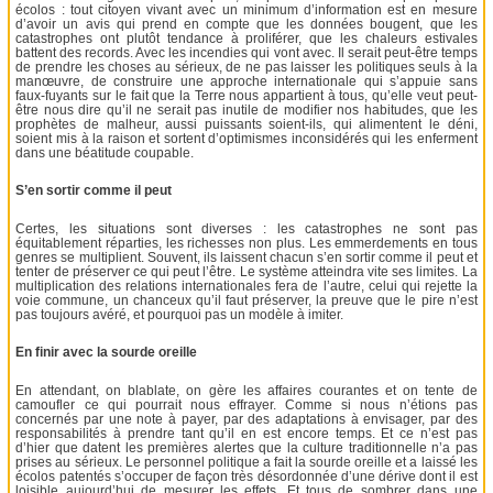
écolos : tout citoyen vivant avec un minimum d’information est en mesure
d’avoir un avis qui prend en compte que les données bougent, que les
catastrophes ont plutôt tendance à proliférer, que les chaleurs estivales
battent des records. Avec les incendies qui vont avec. Il serait peut-être temps
de prendre les choses au sérieux, de ne pas laisser les politiques seuls à la
manœuvre, de construire une approche internationale qui s’appuie sans
faux-fuyants sur le fait que la Terre nous appartient à tous, qu’elle veut peut-
être nous dire qu’il ne serait pas inutile de modifier nos habitudes, que les
prophètes de malheur, aussi puissants soient-ils, qui alimentent le déni,
soient mis à la raison et sortent d’optimismes inconsidérés qui les enferment
dans une béatitude coupable.
S’en sortir comme il peut
Certes, les situations sont diverses : les catastrophes ne sont pas
équitablement réparties, les richesses non plus. Les emmerdements en tous
genres se multiplient. Souvent, ils laissent chacun s’en sortir comme il peut et
tenter de préserver ce qui peut l’être. Le système atteindra vite ses limites. La
multiplication des relations internationales fera de l’autre, celui qui rejette la
voie commune, un chanceux qu’il faut préserver, la preuve que le pire n’est
pas toujours avéré, et pourquoi pas un modèle à imiter.
En finir avec la sourde oreille
En attendant, on blablate, on gère les affaires courantes et on tente de
camoufler ce qui pourrait nous effrayer. Comme si nous n’étions pas
concernés par une note à payer, par des adaptations à envisager, par des
responsabilités à prendre tant qu’il en est encore temps. Et ce n’est pas
d’hier que datent les premières alertes que la culture traditionnelle n’a pas
prises au sérieux. Le personnel politique a fait la sourde oreille et a laissé les
écolos patentés s’occuper de façon très désordonnée d’une dérive dont il est
loisible aujourd’hui de mesurer les effets. Et tous de sombrer dans une