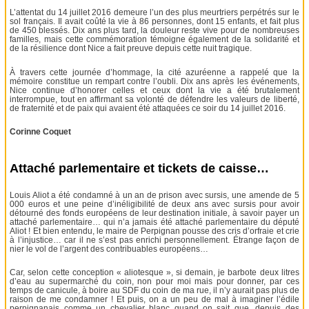
L’attentat du 14 juillet 2016 demeure l’un des plus meurtriers perpétrés sur le
sol français. Il avait coûté la vie à 86 personnes, dont 15 enfants, et fait plus
de 450 blessés. Dix ans plus tard, la douleur reste vive pour de nombreuses
familles, mais cette commémoration témoigne également de la solidarité et
de la résilience dont Nice a fait preuve depuis cette nuit tragique.
À travers cette journée d’hommage, la cité azuréenne a rappelé que la
mémoire constitue un rempart contre l’oubli. Dix ans après les événements,
Nice continue d’honorer celles et ceux dont la vie a été brutalement
interrompue, tout en affirmant sa volonté de défendre les valeurs de liberté,
de fraternité et de paix qui avaient été attaquées ce soir du 14 juillet 2016.
Corinne Coquet
Attaché parlementaire et tickets de caisse…
Louis Aliot a été condamné à un an de prison avec sursis, une amende de 5
000 euros et une peine d’inéligibilité de deux ans avec sursis pour avoir
détourné des fonds européens de leur destination initiale, à savoir payer un
attaché parlementaire… qui n’a jamais été attaché parlementaire du député
Aliot ! Et bien entendu, le maire de Perpignan pousse des cris d’orfraie et crie
à l’injustice… car il ne s’est pas enrichi personnellement. Étrange façon de
nier le vol de l’argent des contribuables européens…
Car, selon cette conception « aliotesque », si demain, je barbote deux litres
d’eau au supermarché du coin, non pour moi mais pour donner, par ces
temps de canicule, à boire au SDF du coin de ma rue, il n’y aurait pas plus de
raison de me condamner ! Et puis, on a un peu de mal à imaginer l’édile
perpignanais comme un chevalier blanc quand on sait que, depuis des