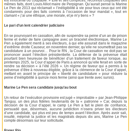
est innocente ou coupable. » Elle et ses complices, reconnus coupables des
mêmes faits, dont Louis Alliot maire de Perpignan. Qu’aurait pensé la Marine
Le Pen de 2013 qui réclamait « l’inéligibilité à vie pour tous ceux qui ont été
condamnés pour des faits commis à l’occasion de leur mandat », tout en
clamant « j’ai une éthique, une morale, et je m’y tiens » ?
Le pari d’un lent calendrier judiciaire
En se pourvoyant en cassation, afin de suspendre sa peine d’un an de prison
ferme et éviter de faire campagne avec un bracelet électronique, Marine Le
Pen a également menti à ses électeurs, à qui elle assurait dans le magazine
d’extrême droite Causeur, en novembre dernier, qu’elle ne soumettrait pas sa
candidature à un pourvoi… Pour le RN , la Cour de cassation ne doit pas se
prononcer avant l’élection présidentielle. La défense de la prévenue était
pourtant bien heureuse de bénéficier d’un traitement de faveur lorsque, au
printemps 2025, la Cour d’appel de Paris a annoncé qu’elle ferait en sorte de
rendre sa décision « à l’été 2026 ». Un régime de faveur qui a permis à la
prévenue d’être à nouveau éligible, grâce à la clémence de la Cour d’appel,
mettant en avant le principe de « liberté de candidature » pour réduire la
peine d’inéligibilité à quinze mois ferme (ainsi que trente avec sursis).
Marine Le Pen sera candidate jusqu’au bout
Un retour de l’exécution provisoire est jugé « improbable » par Jean-Philippe
Tanguy, un des plus fidèles lieutenants de la « patronne » Car, depuis la
décision de la Cour d’appel, le camp Le Pen a fait le plein de confiance,
persuadé que, désormais, aucune juridiction n’osera priver les électeurs
d’une candidate, qui plus est peu de temps avant l’élection. Après avoir sali,
insulté, méprisé la justice et les magistrats depuis dix ans, Marine Le Pen
compte désormais sur leur sollicitude.
Roger Rio