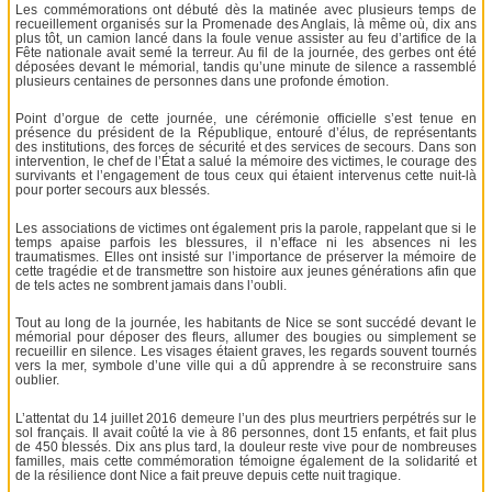
Les commémorations ont débuté dès la matinée avec plusieurs temps de
recueillement organisés sur la Promenade des Anglais, là même où, dix ans
plus tôt, un camion lancé dans la foule venue assister au feu d’artifice de la
Fête nationale avait semé la terreur. Au fil de la journée, des gerbes ont été
déposées devant le mémorial, tandis qu’une minute de silence a rassemblé
plusieurs centaines de personnes dans une profonde émotion.
Point d’orgue de cette journée, une cérémonie officielle s’est tenue en
présence du président de la République, entouré d’élus, de représentants
des institutions, des forces de sécurité et des services de secours. Dans son
intervention, le chef de l’État a salué la mémoire des victimes, le courage des
survivants et l’engagement de tous ceux qui étaient intervenus cette nuit-là
pour porter secours aux blessés.
Les associations de victimes ont également pris la parole, rappelant que si le
temps apaise parfois les blessures, il n’efface ni les absences ni les
traumatismes. Elles ont insisté sur l’importance de préserver la mémoire de
cette tragédie et de transmettre son histoire aux jeunes générations afin que
de tels actes ne sombrent jamais dans l’oubli.
Tout au long de la journée, les habitants de Nice se sont succédé devant le
mémorial pour déposer des fleurs, allumer des bougies ou simplement se
recueillir en silence. Les visages étaient graves, les regards souvent tournés
vers la mer, symbole d’une ville qui a dû apprendre à se reconstruire sans
oublier.
L’attentat du 14 juillet 2016 demeure l’un des plus meurtriers perpétrés sur le
sol français. Il avait coûté la vie à 86 personnes, dont 15 enfants, et fait plus
de 450 blessés. Dix ans plus tard, la douleur reste vive pour de nombreuses
familles, mais cette commémoration témoigne également de la solidarité et
de la résilience dont Nice a fait preuve depuis cette nuit tragique.