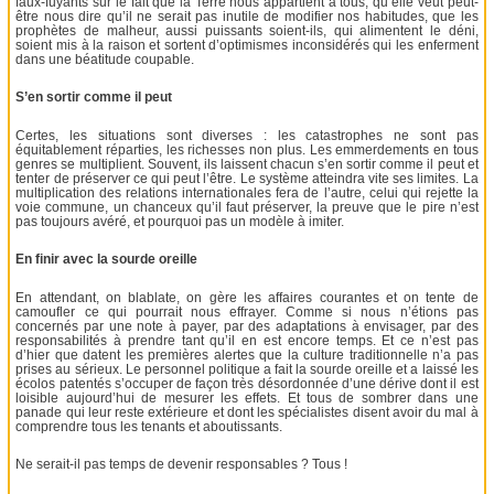
faux-fuyants sur le fait que la Terre nous appartient à tous, qu’elle veut peut-
être nous dire qu’il ne serait pas inutile de modifier nos habitudes, que les
prophètes de malheur, aussi puissants soient-ils, qui alimentent le déni,
soient mis à la raison et sortent d’optimismes inconsidérés qui les enferment
dans une béatitude coupable.
S’en sortir comme il peut
Certes, les situations sont diverses : les catastrophes ne sont pas
équitablement réparties, les richesses non plus. Les emmerdements en tous
genres se multiplient. Souvent, ils laissent chacun s’en sortir comme il peut et
tenter de préserver ce qui peut l’être. Le système atteindra vite ses limites. La
multiplication des relations internationales fera de l’autre, celui qui rejette la
voie commune, un chanceux qu’il faut préserver, la preuve que le pire n’est
pas toujours avéré, et pourquoi pas un modèle à imiter.
En finir avec la sourde oreille
En attendant, on blablate, on gère les affaires courantes et on tente de
camoufler ce qui pourrait nous effrayer. Comme si nous n’étions pas
concernés par une note à payer, par des adaptations à envisager, par des
responsabilités à prendre tant qu’il en est encore temps. Et ce n’est pas
d’hier que datent les premières alertes que la culture traditionnelle n’a pas
prises au sérieux. Le personnel politique a fait la sourde oreille et a laissé les
écolos patentés s’occuper de façon très désordonnée d’une dérive dont il est
loisible aujourd’hui de mesurer les effets. Et tous de sombrer dans une
panade qui leur reste extérieure et dont les spécialistes disent avoir du mal à
comprendre tous les tenants et aboutissants.
Ne serait-il pas temps de devenir responsables ? Tous !