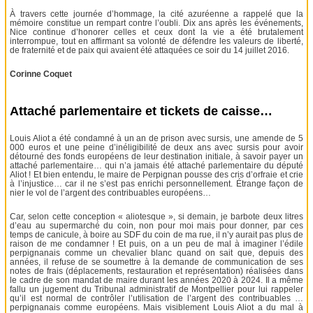
À travers cette journée d’hommage, la cité azuréenne a rappelé que la
mémoire constitue un rempart contre l’oubli. Dix ans après les événements,
Nice continue d’honorer celles et ceux dont la vie a été brutalement
interrompue, tout en affirmant sa volonté de défendre les valeurs de liberté,
de fraternité et de paix qui avaient été attaquées ce soir du 14 juillet 2016.
Corinne Coquet
Attaché parlementaire et tickets de caisse…
Louis Aliot a été condamné à un an de prison avec sursis, une amende de 5
000 euros et une peine d’inéligibilité de deux ans avec sursis pour avoir
détourné des fonds européens de leur destination initiale, à savoir payer un
attaché parlementaire… qui n’a jamais été attaché parlementaire du député
Aliot ! Et bien entendu, le maire de Perpignan pousse des cris d’orfraie et crie
à l’injustice… car il ne s’est pas enrichi personnellement. Étrange façon de
nier le vol de l’argent des contribuables européens…
Car, selon cette conception « aliotesque », si demain, je barbote deux litres
d’eau au supermarché du coin, non pour moi mais pour donner, par ces
temps de canicule, à boire au SDF du coin de ma rue, il n’y aurait pas plus de
raison de me condamner ! Et puis, on a un peu de mal à imaginer l’édile
perpignanais comme un chevalier blanc quand on sait que, depuis des
années, il refuse de se soumettre à la demande de communication de ses
notes de frais (déplacements, restauration et représentation) réalisées dans
le cadre de son mandat de maire durant les années 2020 à 2024. Il a même
fallu un jugement du Tribunal administratif de Montpellier pour lui rappeler
qu’il est normal de contrôler l’utilisation de l’argent des contribuables …
perpignanais comme européens. Mais visiblement Louis Aliot a du mal à