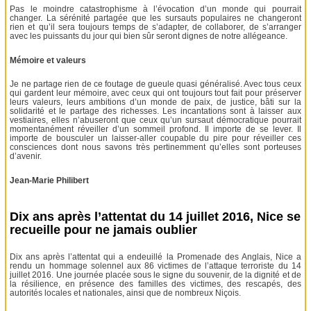
Pas le moindre catastrophisme à l’évocation d’un monde qui pourrait
changer. La sérénité partagée que les sursauts populaires ne changeront
rien et qu’il sera toujours temps de s’adapter, de collaborer, de s’arranger
avec les puissants du jour qui bien sûr seront dignes de notre allégeance.
Mémoire et valeurs
Je ne partage rien de ce foutage de gueule quasi généralisé. Avec tous ceux
qui gardent leur mémoire, avec ceux qui ont toujours tout fait pour préserver
leurs valeurs, leurs ambitions d’un monde de paix, de justice, bâti sur la
solidarité et le partage des richesses. Les incantations sont à laisser aux
vestiaires, elles n’abuseront que ceux qu’un sursaut démocratique pourrait
momentanément réveiller d’un sommeil profond. Il importe de se lever. Il
importe de bousculer un laisser-aller coupable du pire pour réveiller ces
consciences dont nous savons très pertinemment qu’elles sont porteuses
d’avenir.
Jean-Marie Philibert
Dix ans après l’attentat du 14 juillet 2016, Nice se
recueille pour ne jamais oublier
Dix ans après l’attentat qui a endeuillé la Promenade des Anglais, Nice a
rendu un hommage solennel aux 86 victimes de l’attaque terroriste du 14
juillet 2016. Une journée placée sous le signe du souvenir, de la dignité et de
la résilience, en présence des familles des victimes, des rescapés, des
autorités locales et nationales, ainsi que de nombreux Niçois.