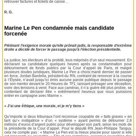
retrouver factures et tickets de caisse…
R. G.
Marine Le Pen condamnée mais candidate
forcenée
Piétinant l’exigence morale qu’elle prônait jadis, la responsable d’extrême
droite a décidé de forcer le passage jusqu’à l’élection présidentielle.
La justice, les électeurs et la probité, tous méprisés d’un seul mouvement. En
déclarant sa candidature quelques heures après sa condamnation pour
détournement de fonds publics par la Cour d’appel de Paris, et malgré
plusieurs doutes juridiques, Marine Le Pen a choisi mardi dernier de passer
en force. Jordan Bardella, président du RN, contraint de renoncer à la course
à l’Élysée, n’avait jusqu’ici émis aucune parole publique depuis le passage
de son mentor devant le 20 Heures de TF1, laissant présager une déception,
voire des tensions à venir. Face aux caméras, il n’a guère été plus prolixe, se
contentant de déclarer être « extrêmement heureux que nous puissions
entrer en campagne avec Marine ».
« J’ai une éthique, une morale, et je m’y tiens »
Qu’importe si deux tribunaux l’ont reconnue coupable de « faits graves » en
tant qu’« instigatrice » d’un « système » ayant permis de détourner 2,8
millions d’euros d’argent public pour développer son parti, selon les mots de
la présidente de la Cour d’appel. Pour le député RN Jean-Philippe Tanguy,
cela ne compte pas : « Marine Le Pen est la mieux placée pour savoir si elle