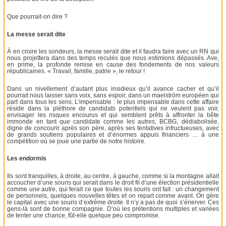
Que pourrait-on dire ?
La messe serait dite
À en croire les sondeurs, la messe serait dite et il faudra faire avec un RN qui
nous projettera dans des temps reculés que nous estimions dépassés. Ave,
en prime, la profonde remise en cause des fondements de nos valeurs
républicaines. « Travail, famille, patrie », le retour !
Dans un nivellement d’autant plus insidieux qu’il avance cacher et qu’il
pourrait nous laisser sans voix, sans espoir, dans un maelström européen qui
part dans tous les sens. L’impensable : le plus impensable dans cette affaire
réside dans la pléthore de candidats potentiels qui ne veulent pas voir,
envisager les risques encourus et qui semblent prêts à affronter la bête
immonde en tant que candidate comme les autres, BCBG, dédiabolisée,
digne de concourir après son père, après ses tentatives infructueuses, avec
de grands soutiens populaires et d’énormes appuis financiers … à une
compétition où se joue une partie de notre histoire.
Les endormis
Ils sont tranquilles, à droite, au centre, à gauche, comme si la montagne allait
accoucher d’une souris qui serait dans le droit fil d’une élection présidentielle
comme une autre, qui ferait ce que toutes les souris ont fait : un changement
de personnels, quelques nouvelles têtes et on repart comme avant. On gère
le capital avec une souris d’extrême droite. Il n’y a pas de quoi s’énerver. Ces
gens-là sont de bonne compagnie. D’où les prétentions multiples et variées
de tenter une chance, fût-elle quelque peu compromise.