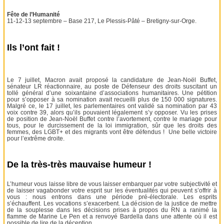
Fête de l’Humanité
11-12-13 septembre – Base 217, Le Plessis-Pâté – Bretigny-sur-Orge.
Ils l’ont fait !
Le 7 juillet, Macron avait proposé la candidature de Jean-Noël Buffet,
sénateur LR réactionnaire, au poste de Défenseur des droits suscitant un
tollé général d’une soixantaine d’associations humanitaires. Une pétition
pour s’opposer à sa nomination avait recueilli plus de 150 000 signatures.
Malgré ce, le 17 juillet, les parlementaires ont validé sa nomination par 43
voix contre 39, alors qu’ils pouvaient légalement s’y opposer. Vu les prises
de position de Jean-Noël Buffet contre l’avortement, contre le mariage pour
tous, pour le durcissement de la loi immigration, sûr que les droits des
femmes, des LGBT+ et des migrants vont être défendus ! Une belle victoire
pour l’extrême droite.
De la très-très mauvaise humeur !
L’humeur vous laisse libre de vous laisser embarquer par votre subjectivité et
de laisser vagabonder votre esprit sur les éventualités qui peuvent s’offrir à
vous : nous entrons dans une période pré-électorale. Les esprits
s’échauffent. Les vocations s’exacerbent. La décision de la justice de mettre
de la souplesse dans les décisions prises à propos du RN a ranimé la
flamme de Marine Le Pen et a renvoyé Bardella dans une attente où il est
possible de lire de la déception.