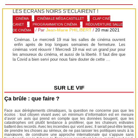
LES ÉCRANS NOIRS S’ÉCLAIRENT !
,
,
CINÉMA
CINÉMA LE MÉGA CASTILLET
CLAP CINÉ
,
,
CANET
PROGRAMMATION CINÉMA
RÉOUVERTURE SALLE
/ Par
Jean-Marie PHILIBERT
/
20 mai 2021
DE CINÉMA
Cinémas. Le mercredi 19 mai les salles de cinéma ouvrent
enfin après de trop longues semaines de fermeture. Les
cinémas vont réouvrir ! Mercredi 19 mai est un grand jour pour
les amoureux du cinéma, et aussi de la liberté. Il faut dire que
la Covid a bien servi pour nous faire douter de cette …
SUR LE VIF
Ça brûle : que faire ?
Face aux dérèglements climatiques, la question ne concerne pas que les
écolos : tout citoyen vivant avec un minimum d’information est en mesure
d’avoir un avis qui prend en compte que les données bougent, que les
catastrophes ont plutôt tendance à proliférer, que les chaleurs estivales
battent des records. Avec les incendies qui vont avec. Il serait peut-être temps
de prendre les choses au sérieux, de ne pas laisser les politiques seuls à la
manœuvre, de construire une approche internationale qui s’appuie sans