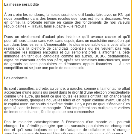
La messe serait dite
À en croire les sondeurs, la messe serait dite et il faudra faire avec un RN qui
nous projettera dans des temps reculés que nous estimions dépassés. Ave,
en prime, la profonde remise en cause des fondements de nos valeurs
républicaines. « Travail, famille, patrie », le retour !
Dans un nivellement d’autant plus insidieux qu’il avance cacher et qu’il
pourrait nous laisser sans voix, sans espoir, dans un maelström européen qui
part dans tous les sens. L’impensable : le plus impensable dans cette affaire
réside dans la pléthore de candidats potentiels qui ne veulent pas voir,
envisager les risques encourus et qui semblent prêts à affronter la bête
immonde en tant que candidate comme les autres, BCBG, dédiabolisée,
digne de concourir après son père, après ses tentatives infructueuses, avec
de grands soutiens populaires et d’énormes appuis financiers … à une
compétition où se joue une partie de notre histoire.
Les endormis
Ils sont tranquilles, à droite, au centre, à gauche, comme si la montagne allait
accoucher d’une souris qui serait dans le droit fil d’une élection présidentielle
comme une autre, qui ferait ce que toutes les souris ont fait : un changement
de personnels, quelques nouvelles têtes et on repart comme avant. On gère
le capital avec une souris d’extrême droite. Il n’y a pas de quoi s’énerver. Ces
gens-là sont de bonne compagnie. D’où les prétentions multiples et variées
de tenter une chance, fût-elle quelque peu compromise.
Pas le moindre catastrophisme à l’évocation d’un monde qui pourrait
changer. La sérénité partagée que les sursauts populaires ne changeront
rien et qu’il sera toujours temps de s’adapter, de collaborer, de s’arranger
avec les puissants du jour qui bien sûr seront dignes de notre allégeance.