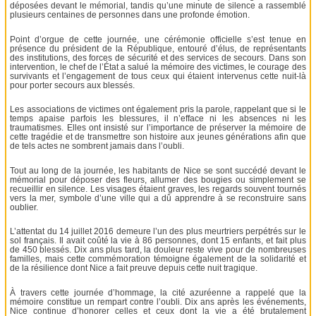
déposées devant le mémorial, tandis qu’une minute de silence a rassemblé
plusieurs centaines de personnes dans une profonde émotion.
Point d’orgue de cette journée, une cérémonie officielle s’est tenue en
présence du président de la République, entouré d’élus, de représentants
des institutions, des forces de sécurité et des services de secours. Dans son
intervention, le chef de l’État a salué la mémoire des victimes, le courage des
survivants et l’engagement de tous ceux qui étaient intervenus cette nuit-là
pour porter secours aux blessés.
Les associations de victimes ont également pris la parole, rappelant que si le
temps apaise parfois les blessures, il n’efface ni les absences ni les
traumatismes. Elles ont insisté sur l’importance de préserver la mémoire de
cette tragédie et de transmettre son histoire aux jeunes générations afin que
de tels actes ne sombrent jamais dans l’oubli.
Tout au long de la journée, les habitants de Nice se sont succédé devant le
mémorial pour déposer des fleurs, allumer des bougies ou simplement se
recueillir en silence. Les visages étaient graves, les regards souvent tournés
vers la mer, symbole d’une ville qui a dû apprendre à se reconstruire sans
oublier.
L’attentat du 14 juillet 2016 demeure l’un des plus meurtriers perpétrés sur le
sol français. Il avait coûté la vie à 86 personnes, dont 15 enfants, et fait plus
de 450 blessés. Dix ans plus tard, la douleur reste vive pour de nombreuses
familles, mais cette commémoration témoigne également de la solidarité et
de la résilience dont Nice a fait preuve depuis cette nuit tragique.
À travers cette journée d’hommage, la cité azuréenne a rappelé que la
mémoire constitue un rempart contre l’oubli. Dix ans après les événements,
Nice continue d’honorer celles et ceux dont la vie a été brutalement