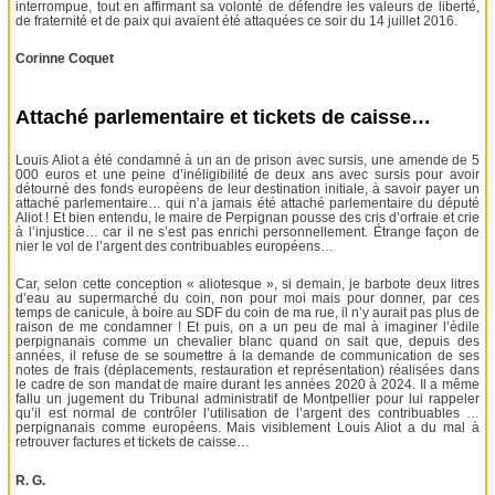
interrompue, tout en affirmant sa volonté de défendre les valeurs de liberté,
de fraternité et de paix qui avaient été attaquées ce soir du 14 juillet 2016.
Corinne Coquet
Attaché parlementaire et tickets de caisse…
Louis Aliot a été condamné à un an de prison avec sursis, une amende de 5
000 euros et une peine d’inéligibilité de deux ans avec sursis pour avoir
détourné des fonds européens de leur destination initiale, à savoir payer un
attaché parlementaire… qui n’a jamais été attaché parlementaire du député
Aliot ! Et bien entendu, le maire de Perpignan pousse des cris d’orfraie et crie
à l’injustice… car il ne s’est pas enrichi personnellement. Étrange façon de
nier le vol de l’argent des contribuables européens…
Car, selon cette conception « aliotesque », si demain, je barbote deux litres
d’eau au supermarché du coin, non pour moi mais pour donner, par ces
temps de canicule, à boire au SDF du coin de ma rue, il n’y aurait pas plus de
raison de me condamner ! Et puis, on a un peu de mal à imaginer l’édile
perpignanais comme un chevalier blanc quand on sait que, depuis des
années, il refuse de se soumettre à la demande de communication de ses
notes de frais (déplacements, restauration et représentation) réalisées dans
le cadre de son mandat de maire durant les années 2020 à 2024. Il a même
fallu un jugement du Tribunal administratif de Montpellier pour lui rappeler
qu’il est normal de contrôler l’utilisation de l’argent des contribuables …
perpignanais comme européens. Mais visiblement Louis Aliot a du mal à
retrouver factures et tickets de caisse…
R. G.