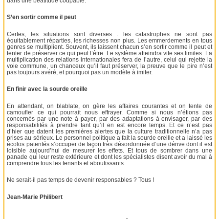
dans une béatitude coupable.
S’en sortir comme il peut
Certes, les situations sont diverses : les catastrophes ne sont pas
équitablement réparties, les richesses non plus. Les emmerdements en tous
genres se multiplient. Souvent, ils laissent chacun s’en sortir comme il peut et
tenter de préserver ce qui peut l’être. Le système atteindra vite ses limites. La
multiplication des relations internationales fera de l’autre, celui qui rejette la
voie commune, un chanceux qu’il faut préserver, la preuve que le pire n’est
pas toujours avéré, et pourquoi pas un modèle à imiter.
En finir avec la sourde oreille
En attendant, on blablate, on gère les affaires courantes et on tente de
camoufler ce qui pourrait nous effrayer. Comme si nous n’étions pas
concernés par une note à payer, par des adaptations à envisager, par des
responsabilités à prendre tant qu’il en est encore temps. Et ce n’est pas
d’hier que datent les premières alertes que la culture traditionnelle n’a pas
prises au sérieux. Le personnel politique a fait la sourde oreille et a laissé les
écolos patentés s’occuper de façon très désordonnée d’une dérive dont il est
loisible aujourd’hui de mesurer les effets. Et tous de sombrer dans une
panade qui leur reste extérieure et dont les spécialistes disent avoir du mal à
comprendre tous les tenants et aboutissants.
Ne serait-il pas temps de devenir responsables ? Tous !
Jean-Marie Philibert