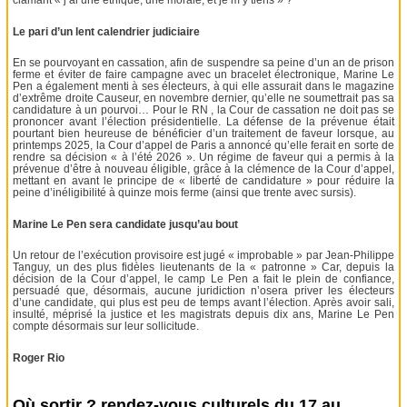
Le pari d’un lent calendrier judiciaire
En se pourvoyant en cassation, afin de suspendre sa peine d’un an de prison
ferme et éviter de faire campagne avec un bracelet électronique, Marine Le
Pen a également menti à ses électeurs, à qui elle assurait dans le magazine
d’extrême droite Causeur, en novembre dernier, qu’elle ne soumettrait pas sa
candidature à un pourvoi… Pour le RN , la Cour de cassation ne doit pas se
prononcer avant l’élection présidentielle. La défense de la prévenue était
pourtant bien heureuse de bénéficier d’un traitement de faveur lorsque, au
printemps 2025, la Cour d’appel de Paris a annoncé qu’elle ferait en sorte de
rendre sa décision « à l’été 2026 ». Un régime de faveur qui a permis à la
prévenue d’être à nouveau éligible, grâce à la clémence de la Cour d’appel,
mettant en avant le principe de « liberté de candidature » pour réduire la
peine d’inéligibilité à quinze mois ferme (ainsi que trente avec sursis).
Marine Le Pen sera candidate jusqu’au bout
Un retour de l’exécution provisoire est jugé « improbable » par Jean-Philippe
Tanguy, un des plus fidèles lieutenants de la « patronne » Car, depuis la
décision de la Cour d’appel, le camp Le Pen a fait le plein de confiance,
persuadé que, désormais, aucune juridiction n’osera priver les électeurs
d’une candidate, qui plus est peu de temps avant l’élection. Après avoir sali,
insulté, méprisé la justice et les magistrats depuis dix ans, Marine Le Pen
compte désormais sur leur sollicitude.
Roger Rio
Où sortir ? rendez-vous culturels du 17 au