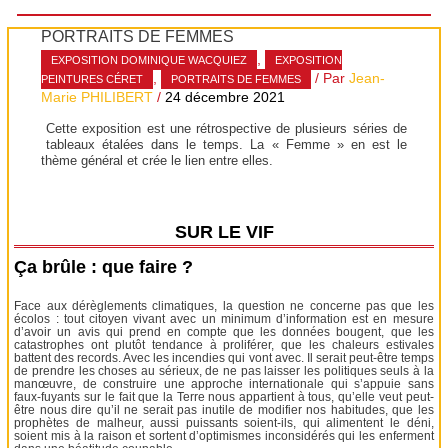
PORTRAITS DE FEMMES
,
EXPOSITION DOMINIQUE WACQUIEZ
EXPOSITION
,
/ Par
Jean-
PEINTURES CÉRET
PORTRAITS DE FEMMES
Marie PHILIBERT
/
24 décembre 2021
Cette exposition est une rétrospective de plusieurs séries de
tableaux étalées dans le temps. La « Femme » en est le
thème général et crée le lien entre elles.
SUR LE VIF
Ça brûle : que faire ?
Face aux dérèglements climatiques, la question ne concerne pas que les
écolos : tout citoyen vivant avec un minimum d’information est en mesure
d’avoir un avis qui prend en compte que les données bougent, que les
catastrophes ont plutôt tendance à proliférer, que les chaleurs estivales
battent des records. Avec les incendies qui vont avec. Il serait peut-être temps
de prendre les choses au sérieux, de ne pas laisser les politiques seuls à la
manœuvre, de construire une approche internationale qui s’appuie sans
faux-fuyants sur le fait que la Terre nous appartient à tous, qu’elle veut peut-
être nous dire qu’il ne serait pas inutile de modifier nos habitudes, que les
prophètes de malheur, aussi puissants soient-ils, qui alimentent le déni,
soient mis à la raison et sortent d’optimismes inconsidérés qui les enferment