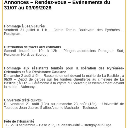
Annonces – Rendez-vous – Événements du
31/07 au 03/09/2026
Hommage à Jean Jaurès
Vendredi 31 juillet à 11h – Jardin Terrus, Boulevard des Pyrénées –
Perpignan.
Distribution de tracts aux estivants
Samedi 1eraoût de 10h à 12h – Péages autoroutiers Perpignan Sud,
Perpignan Nord, Le Boulou.
Hommage aux résistants tombés pour la libération des Pyrénées-
Orientales et à la Résistance Catalane
Dimanche 2 août à 9h – Rassemblement devant la mairie de La Bastide ; à
9h30 – Dépôt de gerbes sur les tombes Guérilleros au cimetière de La
Bastide ; à 11h – Cérémonie à la crypte du Souvenir, rassemblement devant
la mairie – Valmanya.
Université d’été du PCF
Du vendredi 21 août (13h) au dimanche 23 août (13h) – Université de
Toulouse Jean-Jaurès, 5 allée Antonio Machado – Toulouse.
Fête de l’Humanité
11-12-13 septembre – Base 217, Le Plessis-Pâté – Bretigny-sur-Orge.