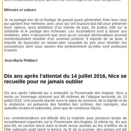
Mémoire et valeurs
Je ne partage rien de ce foutage de gueule quasi généralisé. Avec tous ceux
qui gardent leur mémoire, avec ceux qui ont toujours tout fait pour préserver
leurs valeurs, leurs ambitions d’un monde de paix, de justice, bâti sur la
solidarité et le partage des richesses. Les incantations sont à laisser aux
vestiaires, elles n’abuseront que ceux qu’un sursaut démocratique pourrait
momentanément réveiller d’un sommeil profond. Il importe de se lever. Il
importe de bousculer un laisser-aller coupable du pire pour réveiller ces
consciences dont nous savons très pertinemment qu’elles sont porteuses
d’avenir.
Jean-Marie Philibert
Dix ans après l’attentat du 14 juillet 2016, Nice se
recueille pour ne jamais oublier
Dix ans après l’attentat qui a endeuillé la Promenade des Anglais, Nice a
rendu un hommage solennel aux 86 victimes de l’attaque terroriste du 14
juillet 2016. Une journée placée sous le signe du souvenir, de la dignité et de
la résilience, en présence des familles des victimes, des rescapés, des
autorités locales et nationales, ainsi que de nombreux Niçois.
Les commémorations ont débuté dès la matinée avec plusieurs temps de
recueillement organisés sur la Promenade des Anglais, là même où, dix ans
plus tôt, un camion lancé dans la foule venue assister au feu d’artifice de la
Fête nationale avait semé la terreur. Au fil de la journée, des gerbes ont été