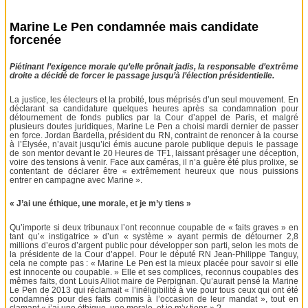
Marine Le Pen condamnée mais candidate
forcenée
Piétinant l’exigence morale qu’elle prônait jadis, la responsable d’extrême
droite a décidé de forcer le passage jusqu’à l’élection présidentielle.
La justice, les électeurs et la probité, tous méprisés d’un seul mouvement. En
déclarant sa candidature quelques heures après sa condamnation pour
détournement de fonds publics par la Cour d’appel de Paris, et malgré
plusieurs doutes juridiques, Marine Le Pen a choisi mardi dernier de passer
en force. Jordan Bardella, président du RN, contraint de renoncer à la course
à l’Élysée, n’avait jusqu’ici émis aucune parole publique depuis le passage
de son mentor devant le 20 Heures de TF1, laissant présager une déception,
voire des tensions à venir. Face aux caméras, il n’a guère été plus prolixe, se
contentant de déclarer être « extrêmement heureux que nous puissions
entrer en campagne avec Marine ».
« J’ai une éthique, une morale, et je m’y tiens »
Qu’importe si deux tribunaux l’ont reconnue coupable de « faits graves » en
tant qu’« instigatrice » d’un « système » ayant permis de détourner 2,8
millions d’euros d’argent public pour développer son parti, selon les mots de
la présidente de la Cour d’appel. Pour le député RN Jean-Philippe Tanguy,
cela ne compte pas : « Marine Le Pen est la mieux placée pour savoir si elle
est innocente ou coupable. » Elle et ses complices, reconnus coupables des
mêmes faits, dont Louis Alliot maire de Perpignan. Qu’aurait pensé la Marine
Le Pen de 2013 qui réclamait « l’inéligibilité à vie pour tous ceux qui ont été
condamnés pour des faits commis à l’occasion de leur mandat », tout en
clamant « j’ai une éthique, une morale, et je m’y tiens » ?