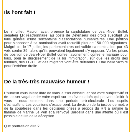
Ils l’ont fait !
Le 7 juillet, Macron avait proposé la candidature de Jean-Noël Buffet,
sénateur LR réactionnaire, au poste de Défenseur des droits suscitant un
tollé général d’une soixantaine d’associations humanitaires. Une pétition
pour s’opposer à sa nomination avait recueilli plus de 150 000 signatures.
Malgré ce, le 17 juillet, les parlementaires ont validé sa nomination par 43
voix contre 39, alors qu’ils pouvaient légalement s’y opposer. Vu les prises
de position de Jean-Noël Buffet contre l’avortement, contre le mariage pour
tous, pour le durcissement de la loi immigration, sûr que les droits des
femmes, des LGBT+ et des migrants vont être défendus ! Une belle victoire
pour l’extrême droite.
De la très-très mauvaise humeur !
L’humeur vous laisse libre de vous laisser embarquer par votre subjectivité et
de laisser vagabonder votre esprit sur les éventualités qui peuvent s’offrir à
vous : nous entrons dans une période pré-électorale. Les esprits
s’échauffent. Les vocations s’exacerbent. La décision de la justice de mettre
de la souplesse dans les décisions prises à propos du RN a ranimé la
flamme de Marine Le Pen et a renvoyé Bardella dans une attente où il est
possible de lire de la déception.
Que pourrait-on dire ?