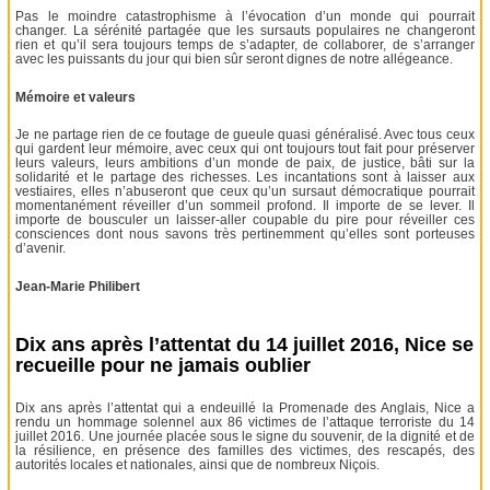
Pas le moindre catastrophisme à l’évocation d’un monde qui pourrait
changer. La sérénité partagée que les sursauts populaires ne changeront
rien et qu’il sera toujours temps de s’adapter, de collaborer, de s’arranger
avec les puissants du jour qui bien sûr seront dignes de notre allégeance.
Mémoire et valeurs
Je ne partage rien de ce foutage de gueule quasi généralisé. Avec tous ceux
qui gardent leur mémoire, avec ceux qui ont toujours tout fait pour préserver
leurs valeurs, leurs ambitions d’un monde de paix, de justice, bâti sur la
solidarité et le partage des richesses. Les incantations sont à laisser aux
vestiaires, elles n’abuseront que ceux qu’un sursaut démocratique pourrait
momentanément réveiller d’un sommeil profond. Il importe de se lever. Il
importe de bousculer un laisser-aller coupable du pire pour réveiller ces
consciences dont nous savons très pertinemment qu’elles sont porteuses
d’avenir.
Jean-Marie Philibert
Dix ans après l’attentat du 14 juillet 2016, Nice se
recueille pour ne jamais oublier
Dix ans après l’attentat qui a endeuillé la Promenade des Anglais, Nice a
rendu un hommage solennel aux 86 victimes de l’attaque terroriste du 14
juillet 2016. Une journée placée sous le signe du souvenir, de la dignité et de
la résilience, en présence des familles des victimes, des rescapés, des
autorités locales et nationales, ainsi que de nombreux Niçois.