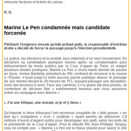
retrouver factures et tickets de caisse…
R. G.
Marine Le Pen condamnée mais candidate
forcenée
Piétinant l’exigence morale qu’elle prônait jadis, la responsable d’extrême
droite a décidé de forcer le passage jusqu’à l’élection présidentielle.
La justice, les électeurs et la probité, tous méprisés d’un seul mouvement. En
déclarant sa candidature quelques heures après sa condamnation pour
détournement de fonds publics par la Cour d’appel de Paris, et malgré
plusieurs doutes juridiques, Marine Le Pen a choisi mardi dernier de passer
en force. Jordan Bardella, président du RN, contraint de renoncer à la course
à l’Élysée, n’avait jusqu’ici émis aucune parole publique depuis le passage
de son mentor devant le 20 Heures de TF1, laissant présager une déception,
voire des tensions à venir. Face aux caméras, il n’a guère été plus prolixe, se
contentant de déclarer être « extrêmement heureux que nous puissions
entrer en campagne avec Marine ».
« J’ai une éthique, une morale, et je m’y tiens »
Qu’importe si deux tribunaux l’ont reconnue coupable de « faits graves » en
tant qu’« instigatrice » d’un « système » ayant permis de détourner 2,8
millions d’euros d’argent public pour développer son parti, selon les mots de
la présidente de la Cour d’appel. Pour le député RN Jean-Philippe Tanguy,
cela ne compte pas : « Marine Le Pen est la mieux placée pour savoir si elle