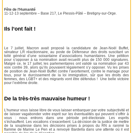
Fête de l’Humanité
11-12-13 septembre – Base 217, Le Plessis-Pâté – Bretigny-sur-Orge.
Ils l’ont fait !
Le 7 juillet, Macron avait proposé la candidature de Jean-Noël Buffet,
sénateur LR réactionnaire, au poste de Défenseur des droits suscitant un
tollé général d’une soixantaine d’associations humanitaires. Une pétition
pour s’opposer à sa nomination avait recueilli plus de 150 000 signatures.
Malgré ce, le 17 juillet, les parlementaires ont validé sa nomination par 43
voix contre 39, alors qu’ils pouvaient légalement s’y opposer. Vu les prises
de position de Jean-Noël Buffet contre l’avortement, contre le mariage pour
tous, pour le durcissement de la loi immigration, sûr que les droits des
femmes, des LGBT+ et des migrants vont être défendus ! Une belle victoire
pour l’extrême droite.
De la très-très mauvaise humeur !
L’humeur vous laisse libre de vous laisser embarquer par votre subjectivité et
de laisser vagabonder votre esprit sur les éventualités qui peuvent s’offrir à
vous : nous entrons dans une période pré-électorale. Les esprits
s’échauffent. Les vocations s’exacerbent. La décision de la justice de mettre
de la souplesse dans les décisions prises à propos du RN a ranimé la
flamme de Marine Le Pen et a renvoyé Bardella dans une attente où il est