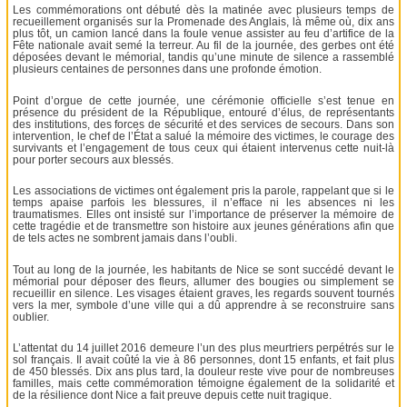
Les commémorations ont débuté dès la matinée avec plusieurs temps de
recueillement organisés sur la Promenade des Anglais, là même où, dix ans
plus tôt, un camion lancé dans la foule venue assister au feu d’artifice de la
Fête nationale avait semé la terreur. Au fil de la journée, des gerbes ont été
déposées devant le mémorial, tandis qu’une minute de silence a rassemblé
plusieurs centaines de personnes dans une profonde émotion.
Point d’orgue de cette journée, une cérémonie officielle s’est tenue en
présence du président de la République, entouré d’élus, de représentants
des institutions, des forces de sécurité et des services de secours. Dans son
intervention, le chef de l’État a salué la mémoire des victimes, le courage des
survivants et l’engagement de tous ceux qui étaient intervenus cette nuit-là
pour porter secours aux blessés.
Les associations de victimes ont également pris la parole, rappelant que si le
temps apaise parfois les blessures, il n’efface ni les absences ni les
traumatismes. Elles ont insisté sur l’importance de préserver la mémoire de
cette tragédie et de transmettre son histoire aux jeunes générations afin que
de tels actes ne sombrent jamais dans l’oubli.
Tout au long de la journée, les habitants de Nice se sont succédé devant le
mémorial pour déposer des fleurs, allumer des bougies ou simplement se
recueillir en silence. Les visages étaient graves, les regards souvent tournés
vers la mer, symbole d’une ville qui a dû apprendre à se reconstruire sans
oublier.
L’attentat du 14 juillet 2016 demeure l’un des plus meurtriers perpétrés sur le
sol français. Il avait coûté la vie à 86 personnes, dont 15 enfants, et fait plus
de 450 blessés. Dix ans plus tard, la douleur reste vive pour de nombreuses
familles, mais cette commémoration témoigne également de la solidarité et
de la résilience dont Nice a fait preuve depuis cette nuit tragique.