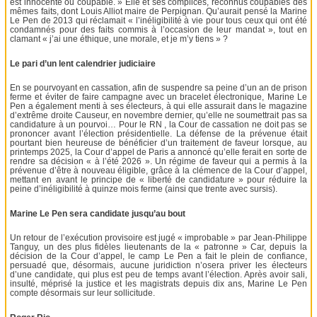
est innocente ou coupable. » Elle et ses complices, reconnus coupables des
mêmes faits, dont Louis Alliot maire de Perpignan. Qu’aurait pensé la Marine
Le Pen de 2013 qui réclamait « l’inéligibilité à vie pour tous ceux qui ont été
condamnés pour des faits commis à l’occasion de leur mandat », tout en
clamant « j’ai une éthique, une morale, et je m’y tiens » ?
Le pari d’un lent calendrier judiciaire
En se pourvoyant en cassation, afin de suspendre sa peine d’un an de prison
ferme et éviter de faire campagne avec un bracelet électronique, Marine Le
Pen a également menti à ses électeurs, à qui elle assurait dans le magazine
d’extrême droite Causeur, en novembre dernier, qu’elle ne soumettrait pas sa
candidature à un pourvoi… Pour le RN , la Cour de cassation ne doit pas se
prononcer avant l’élection présidentielle. La défense de la prévenue était
pourtant bien heureuse de bénéficier d’un traitement de faveur lorsque, au
printemps 2025, la Cour d’appel de Paris a annoncé qu’elle ferait en sorte de
rendre sa décision « à l’été 2026 ». Un régime de faveur qui a permis à la
prévenue d’être à nouveau éligible, grâce à la clémence de la Cour d’appel,
mettant en avant le principe de « liberté de candidature » pour réduire la
peine d’inéligibilité à quinze mois ferme (ainsi que trente avec sursis).
Marine Le Pen sera candidate jusqu’au bout
Un retour de l’exécution provisoire est jugé « improbable » par Jean-Philippe
Tanguy, un des plus fidèles lieutenants de la « patronne » Car, depuis la
décision de la Cour d’appel, le camp Le Pen a fait le plein de confiance,
persuadé que, désormais, aucune juridiction n’osera priver les électeurs
d’une candidate, qui plus est peu de temps avant l’élection. Après avoir sali,
insulté, méprisé la justice et les magistrats depuis dix ans, Marine Le Pen
compte désormais sur leur sollicitude.