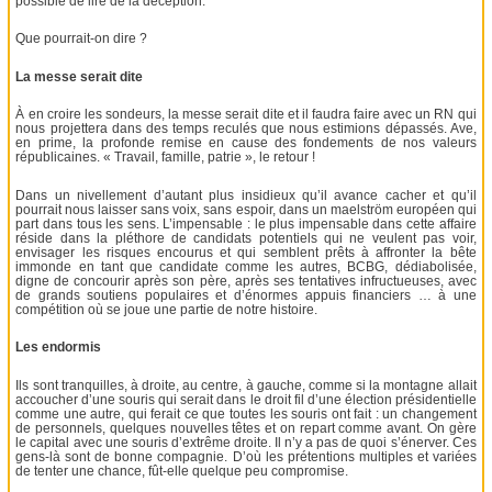
possible de lire de la déception.
Que pourrait-on dire ?
La messe serait dite
À en croire les sondeurs, la messe serait dite et il faudra faire avec un RN qui
nous projettera dans des temps reculés que nous estimions dépassés. Ave,
en prime, la profonde remise en cause des fondements de nos valeurs
républicaines. « Travail, famille, patrie », le retour !
Dans un nivellement d’autant plus insidieux qu’il avance cacher et qu’il
pourrait nous laisser sans voix, sans espoir, dans un maelström européen qui
part dans tous les sens. L’impensable : le plus impensable dans cette affaire
réside dans la pléthore de candidats potentiels qui ne veulent pas voir,
envisager les risques encourus et qui semblent prêts à affronter la bête
immonde en tant que candidate comme les autres, BCBG, dédiabolisée,
digne de concourir après son père, après ses tentatives infructueuses, avec
de grands soutiens populaires et d’énormes appuis financiers … à une
compétition où se joue une partie de notre histoire.
Les endormis
Ils sont tranquilles, à droite, au centre, à gauche, comme si la montagne allait
accoucher d’une souris qui serait dans le droit fil d’une élection présidentielle
comme une autre, qui ferait ce que toutes les souris ont fait : un changement
de personnels, quelques nouvelles têtes et on repart comme avant. On gère
le capital avec une souris d’extrême droite. Il n’y a pas de quoi s’énerver. Ces
gens-là sont de bonne compagnie. D’où les prétentions multiples et variées
de tenter une chance, fût-elle quelque peu compromise.