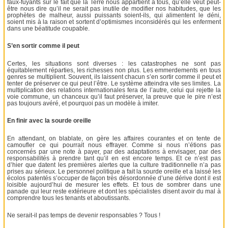
faux-fuyants sur le fait que la Terre nous appartient à tous, qu’elle veut peut-
être nous dire qu’il ne serait pas inutile de modifier nos habitudes, que les
prophètes de malheur, aussi puissants soient-ils, qui alimentent le déni,
soient mis à la raison et sortent d’optimismes inconsidérés qui les enferment
dans une béatitude coupable.
S’en sortir comme il peut
Certes, les situations sont diverses : les catastrophes ne sont pas
équitablement réparties, les richesses non plus. Les emmerdements en tous
genres se multiplient. Souvent, ils laissent chacun s’en sortir comme il peut et
tenter de préserver ce qui peut l’être. Le système atteindra vite ses limites. La
multiplication des relations internationales fera de l’autre, celui qui rejette la
voie commune, un chanceux qu’il faut préserver, la preuve que le pire n’est
pas toujours avéré, et pourquoi pas un modèle à imiter.
En finir avec la sourde oreille
En attendant, on blablate, on gère les affaires courantes et on tente de
camoufler ce qui pourrait nous effrayer. Comme si nous n’étions pas
concernés par une note à payer, par des adaptations à envisager, par des
responsabilités à prendre tant qu’il en est encore temps. Et ce n’est pas
d’hier que datent les premières alertes que la culture traditionnelle n’a pas
prises au sérieux. Le personnel politique a fait la sourde oreille et a laissé les
écolos patentés s’occuper de façon très désordonnée d’une dérive dont il est
loisible aujourd’hui de mesurer les effets. Et tous de sombrer dans une
panade qui leur reste extérieure et dont les spécialistes disent avoir du mal à
comprendre tous les tenants et aboutissants.
Ne serait-il pas temps de devenir responsables ? Tous !