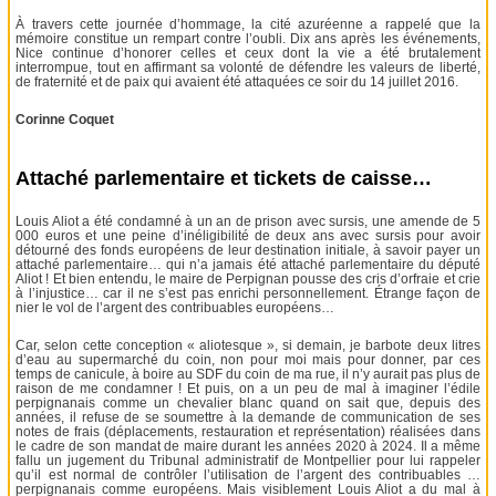
À travers cette journée d’hommage, la cité azuréenne a rappelé que la
mémoire constitue un rempart contre l’oubli. Dix ans après les événements,
Nice continue d’honorer celles et ceux dont la vie a été brutalement
interrompue, tout en affirmant sa volonté de défendre les valeurs de liberté,
de fraternité et de paix qui avaient été attaquées ce soir du 14 juillet 2016.
Corinne Coquet
Attaché parlementaire et tickets de caisse…
Louis Aliot a été condamné à un an de prison avec sursis, une amende de 5
000 euros et une peine d’inéligibilité de deux ans avec sursis pour avoir
détourné des fonds européens de leur destination initiale, à savoir payer un
attaché parlementaire… qui n’a jamais été attaché parlementaire du député
Aliot ! Et bien entendu, le maire de Perpignan pousse des cris d’orfraie et crie
à l’injustice… car il ne s’est pas enrichi personnellement. Étrange façon de
nier le vol de l’argent des contribuables européens…
Car, selon cette conception « aliotesque », si demain, je barbote deux litres
d’eau au supermarché du coin, non pour moi mais pour donner, par ces
temps de canicule, à boire au SDF du coin de ma rue, il n’y aurait pas plus de
raison de me condamner ! Et puis, on a un peu de mal à imaginer l’édile
perpignanais comme un chevalier blanc quand on sait que, depuis des
années, il refuse de se soumettre à la demande de communication de ses
notes de frais (déplacements, restauration et représentation) réalisées dans
le cadre de son mandat de maire durant les années 2020 à 2024. Il a même
fallu un jugement du Tribunal administratif de Montpellier pour lui rappeler
qu’il est normal de contrôler l’utilisation de l’argent des contribuables …
perpignanais comme européens. Mais visiblement Louis Aliot a du mal à