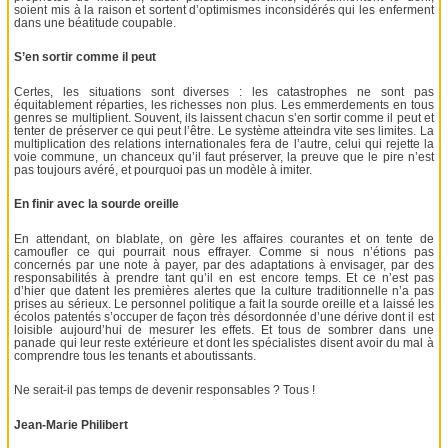
soient mis à la raison et sortent d’optimismes inconsidérés qui les enferment
dans une béatitude coupable.
S’en sortir comme il peut
Certes, les situations sont diverses : les catastrophes ne sont pas
équitablement réparties, les richesses non plus. Les emmerdements en tous
genres se multiplient. Souvent, ils laissent chacun s’en sortir comme il peut et
tenter de préserver ce qui peut l’être. Le système atteindra vite ses limites. La
multiplication des relations internationales fera de l’autre, celui qui rejette la
voie commune, un chanceux qu’il faut préserver, la preuve que le pire n’est
pas toujours avéré, et pourquoi pas un modèle à imiter.
En finir avec la sourde oreille
En attendant, on blablate, on gère les affaires courantes et on tente de
camoufler ce qui pourrait nous effrayer. Comme si nous n’étions pas
concernés par une note à payer, par des adaptations à envisager, par des
responsabilités à prendre tant qu’il en est encore temps. Et ce n’est pas
d’hier que datent les premières alertes que la culture traditionnelle n’a pas
prises au sérieux. Le personnel politique a fait la sourde oreille et a laissé les
écolos patentés s’occuper de façon très désordonnée d’une dérive dont il est
loisible aujourd’hui de mesurer les effets. Et tous de sombrer dans une
panade qui leur reste extérieure et dont les spécialistes disent avoir du mal à
comprendre tous les tenants et aboutissants.
Ne serait-il pas temps de devenir responsables ? Tous !
Jean-Marie Philibert