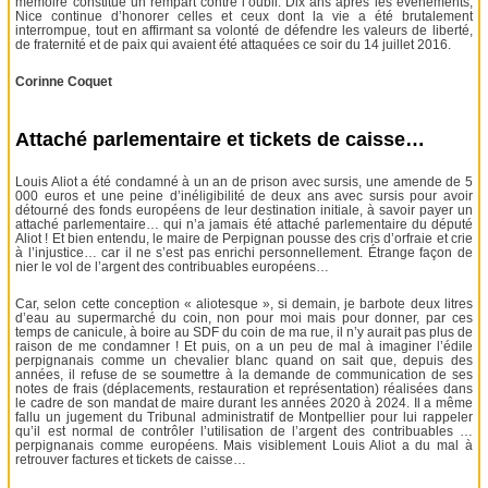
mémoire constitue un rempart contre l’oubli. Dix ans après les événements,
Nice continue d’honorer celles et ceux dont la vie a été brutalement
interrompue, tout en affirmant sa volonté de défendre les valeurs de liberté,
de fraternité et de paix qui avaient été attaquées ce soir du 14 juillet 2016.
Corinne Coquet
Attaché parlementaire et tickets de caisse…
Louis Aliot a été condamné à un an de prison avec sursis, une amende de 5
000 euros et une peine d’inéligibilité de deux ans avec sursis pour avoir
détourné des fonds européens de leur destination initiale, à savoir payer un
attaché parlementaire… qui n’a jamais été attaché parlementaire du député
Aliot ! Et bien entendu, le maire de Perpignan pousse des cris d’orfraie et crie
à l’injustice… car il ne s’est pas enrichi personnellement. Étrange façon de
nier le vol de l’argent des contribuables européens…
Car, selon cette conception « aliotesque », si demain, je barbote deux litres
d’eau au supermarché du coin, non pour moi mais pour donner, par ces
temps de canicule, à boire au SDF du coin de ma rue, il n’y aurait pas plus de
raison de me condamner ! Et puis, on a un peu de mal à imaginer l’édile
perpignanais comme un chevalier blanc quand on sait que, depuis des
années, il refuse de se soumettre à la demande de communication de ses
notes de frais (déplacements, restauration et représentation) réalisées dans
le cadre de son mandat de maire durant les années 2020 à 2024. Il a même
fallu un jugement du Tribunal administratif de Montpellier pour lui rappeler
qu’il est normal de contrôler l’utilisation de l’argent des contribuables …
perpignanais comme européens. Mais visiblement Louis Aliot a du mal à
retrouver factures et tickets de caisse…