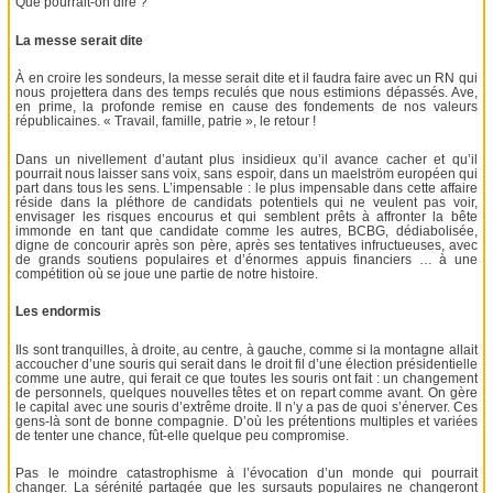
Que pourrait-on dire ?
La messe serait dite
À en croire les sondeurs, la messe serait dite et il faudra faire avec un RN qui
nous projettera dans des temps reculés que nous estimions dépassés. Ave,
en prime, la profonde remise en cause des fondements de nos valeurs
républicaines. « Travail, famille, patrie », le retour !
Dans un nivellement d’autant plus insidieux qu’il avance cacher et qu’il
pourrait nous laisser sans voix, sans espoir, dans un maelström européen qui
part dans tous les sens. L’impensable : le plus impensable dans cette affaire
réside dans la pléthore de candidats potentiels qui ne veulent pas voir,
envisager les risques encourus et qui semblent prêts à affronter la bête
immonde en tant que candidate comme les autres, BCBG, dédiabolisée,
digne de concourir après son père, après ses tentatives infructueuses, avec
de grands soutiens populaires et d’énormes appuis financiers … à une
compétition où se joue une partie de notre histoire.
Les endormis
Ils sont tranquilles, à droite, au centre, à gauche, comme si la montagne allait
accoucher d’une souris qui serait dans le droit fil d’une élection présidentielle
comme une autre, qui ferait ce que toutes les souris ont fait : un changement
de personnels, quelques nouvelles têtes et on repart comme avant. On gère
le capital avec une souris d’extrême droite. Il n’y a pas de quoi s’énerver. Ces
gens-là sont de bonne compagnie. D’où les prétentions multiples et variées
de tenter une chance, fût-elle quelque peu compromise.
Pas le moindre catastrophisme à l’évocation d’un monde qui pourrait
changer. La sérénité partagée que les sursauts populaires ne changeront