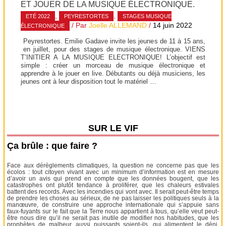
ET JOUER DE LA MUSIQUE ÉLECTRONIQUE.
,
,
ETÉ 2022
PEYRESTORTES
STAGES MUSIQUE
/ Par
Joelle ALLEMAND
/
14 juin 2022
ÉLECTRONIQUE
Peyrestortes. Emilie Gadave invite les jeunes de 11 à 15 ans,
en juillet, pour des stages de musique électronique. VIENS
T’INITIER A LA MUSIQUE ELECTRONIQUE! L’objectif est
simple : créer un morceau de musique électronique et
apprendre à le jouer en live. Débutants ou déjà musiciens, les
jeunes ont à leur disposition tout le matériel …
SUR LE VIF
Ça brûle : que faire ?
Face aux dérèglements climatiques, la question ne concerne pas que les
écolos : tout citoyen vivant avec un minimum d’information est en mesure
d’avoir un avis qui prend en compte que les données bougent, que les
catastrophes ont plutôt tendance à proliférer, que les chaleurs estivales
battent des records. Avec les incendies qui vont avec. Il serait peut-être temps
de prendre les choses au sérieux, de ne pas laisser les politiques seuls à la
manœuvre, de construire une approche internationale qui s’appuie sans
faux-fuyants sur le fait que la Terre nous appartient à tous, qu’elle veut peut-
être nous dire qu’il ne serait pas inutile de modifier nos habitudes, que les
prophètes de malheur, aussi puissants soient-ils, qui alimentent le déni,