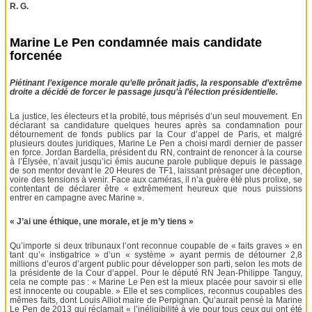
R. G.
Marine Le Pen condamnée mais candidate
forcenée
Piétinant l’exigence morale qu’elle prônait jadis, la responsable d’extrême
droite a décidé de forcer le passage jusqu’à l’élection présidentielle.
La justice, les électeurs et la probité, tous méprisés d’un seul mouvement. En
déclarant sa candidature quelques heures après sa condamnation pour
détournement de fonds publics par la Cour d’appel de Paris, et malgré
plusieurs doutes juridiques, Marine Le Pen a choisi mardi dernier de passer
en force. Jordan Bardella, président du RN, contraint de renoncer à la course
à l’Élysée, n’avait jusqu’ici émis aucune parole publique depuis le passage
de son mentor devant le 20 Heures de TF1, laissant présager une déception,
voire des tensions à venir. Face aux caméras, il n’a guère été plus prolixe, se
contentant de déclarer être « extrêmement heureux que nous puissions
entrer en campagne avec Marine ».
« J’ai une éthique, une morale, et je m’y tiens »
Qu’importe si deux tribunaux l’ont reconnue coupable de « faits graves » en
tant qu’« instigatrice » d’un « système » ayant permis de détourner 2,8
millions d’euros d’argent public pour développer son parti, selon les mots de
la présidente de la Cour d’appel. Pour le député RN Jean-Philippe Tanguy,
cela ne compte pas : « Marine Le Pen est la mieux placée pour savoir si elle
est innocente ou coupable. » Elle et ses complices, reconnus coupables des
mêmes faits, dont Louis Alliot maire de Perpignan. Qu’aurait pensé la Marine
Le Pen de 2013 qui réclamait « l’inéligibilité à vie pour tous ceux qui ont été