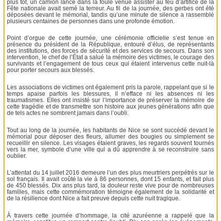
plus tôt, un camion lancé dans la foule venue assister au feu d’artifice de la
Fête nationale avait semé la terreur. Au fil de la journée, des gerbes ont été
déposées devant le mémorial, tandis qu’une minute de silence a rassemblé
plusieurs centaines de personnes dans une profonde émotion.
Point d’orgue de cette journée, une cérémonie officielle s’est tenue en
présence du président de la République, entouré d’élus, de représentants
des institutions, des forces de sécurité et des services de secours. Dans son
intervention, le chef de l’État a salué la mémoire des victimes, le courage des
survivants et l’engagement de tous ceux qui étaient intervenus cette nuit-là
pour porter secours aux blessés.
Les associations de victimes ont également pris la parole, rappelant que si le
temps apaise parfois les blessures, il n’efface ni les absences ni les
traumatismes. Elles ont insisté sur l’importance de préserver la mémoire de
cette tragédie et de transmettre son histoire aux jeunes générations afin que
de tels actes ne sombrent jamais dans l’oubli.
Tout au long de la journée, les habitants de Nice se sont succédé devant le
mémorial pour déposer des fleurs, allumer des bougies ou simplement se
recueillir en silence. Les visages étaient graves, les regards souvent tournés
vers la mer, symbole d’une ville qui a dû apprendre à se reconstruire sans
oublier.
L’attentat du 14 juillet 2016 demeure l’un des plus meurtriers perpétrés sur le
sol français. Il avait coûté la vie à 86 personnes, dont 15 enfants, et fait plus
de 450 blessés. Dix ans plus tard, la douleur reste vive pour de nombreuses
familles, mais cette commémoration témoigne également de la solidarité et
de la résilience dont Nice a fait preuve depuis cette nuit tragique.
À travers cette journée d’hommage, la cité azuréenne a rappelé que la