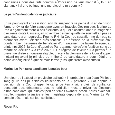
condamnés pour des faits commis à l’occasion de leur mandat », tout en
clamant « j’ai une éthique, une morale, et je m’y tiens » ?
Le pari d’un lent calendrier judiciaire
En se pourvoyant en cassation, afin de suspendre sa peine d’un an de prison
ferme et éviter de faire campagne avec un bracelet électronique, Marine Le
Pen a également menti à ses électeurs, à qui elle assurait dans le magazine
d’extrême droite Causeur, en novembre dernier, qu’elle ne soumettrait pas sa
candidature à un pourvoi… Pour le RN , la Cour de cassation ne doit pas se
prononcer avant l’élection présidentielle. La défense de la prévenue était
pourtant bien heureuse de bénéficier d’un traitement de faveur lorsque, au
printemps 2025, la Cour d’appel de Paris a annoncé qu’elle ferait en sorte de
rendre sa décision « à l’été 2026 ». Un régime de faveur qui a permis à la
prévenue d’être à nouveau éligible, grâce à la clémence de la Cour d’appel,
mettant en avant le principe de « liberté de candidature » pour réduire la
peine d’inéligibilité à quinze mois ferme (ainsi que trente avec sursis).
Marine Le Pen sera candidate jusqu’au bout
Un retour de l’exécution provisoire est jugé « improbable » par Jean-Philippe
Tanguy, un des plus fidèles lieutenants de la « patronne » Car, depuis la
décision de la Cour d’appel, le camp Le Pen a fait le plein de confiance,
persuadé que, désormais, aucune juridiction n’osera priver les électeurs
d’une candidate, qui plus est peu de temps avant l’élection. Après avoir sali,
insulté, méprisé la justice et les magistrats depuis dix ans, Marine Le Pen
compte désormais sur leur sollicitude.
Roger Rio