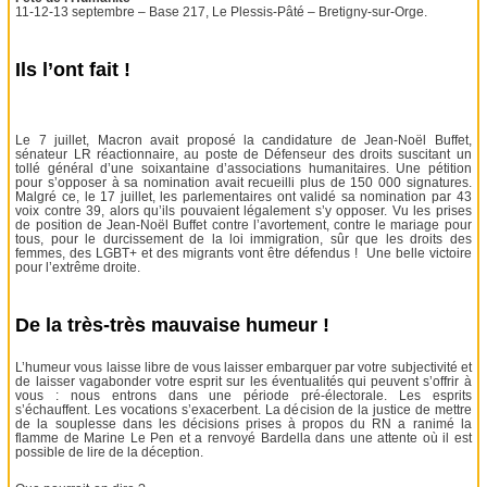
11-12-13 septembre – Base 217, Le Plessis-Pâté – Bretigny-sur-Orge.
Ils l’ont fait !
Le 7 juillet, Macron avait proposé la candidature de Jean-Noël Buffet,
sénateur LR réactionnaire, au poste de Défenseur des droits suscitant un
tollé général d’une soixantaine d’associations humanitaires. Une pétition
pour s’opposer à sa nomination avait recueilli plus de 150 000 signatures.
Malgré ce, le 17 juillet, les parlementaires ont validé sa nomination par 43
voix contre 39, alors qu’ils pouvaient légalement s’y opposer. Vu les prises
de position de Jean-Noël Buffet contre l’avortement, contre le mariage pour
tous, pour le durcissement de la loi immigration, sûr que les droits des
femmes, des LGBT+ et des migrants vont être défendus ! Une belle victoire
pour l’extrême droite.
De la très-très mauvaise humeur !
L’humeur vous laisse libre de vous laisser embarquer par votre subjectivité et
de laisser vagabonder votre esprit sur les éventualités qui peuvent s’offrir à
vous : nous entrons dans une période pré-électorale. Les esprits
s’échauffent. Les vocations s’exacerbent. La décision de la justice de mettre
de la souplesse dans les décisions prises à propos du RN a ranimé la
flamme de Marine Le Pen et a renvoyé Bardella dans une attente où il est
possible de lire de la déception.