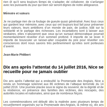
rien et qu’il sera toujours temps de s’adapter, de collaborer, de s’arranger
avec les puissants du jour qui bien sûr seront dignes de notre allégeance.
Mémoire et valeurs
Je ne partage rien de ce foutage de gueule quasi généralisé. Avec tous ceux
qui gardent leur mémoire, avec ceux qui ont toujours tout fait pour préserver
leurs valeurs, leurs ambitions d’un monde de paix, de justice, bâti sur la
solidarité et le partage des richesses. Les incantations sont à laisser aux
vestiaires, elles n’abuseront que ceux qu’un sursaut démocratique pourrait
momentanément réveiller d’un sommeil profond. Il importe de se lever. Il
importe de bousculer un laisser-aller coupable du pire pour réveiller ces
consciences dont nous savons très pertinemment qu’elles sont porteuses
d’avenir.
Jean-Marie Philibert
Dix ans après l’attentat du 14 juillet 2016, Nice se
recueille pour ne jamais oublier
Dix ans après l’attentat qui a endeuillé la Promenade des Anglais, Nice a
rendu un hommage solennel aux 86 victimes de l’attaque terroriste du 14
juillet 2016. Une journée placée sous le signe du souvenir, de la dignité et de
la résilience, en présence des familles des victimes, des rescapés, des
autorités locales et nationales, ainsi que de nombreux Niçois.
Les commémorations ont débuté dès la matinée avec plusieurs temps de
recueillement organisés sur la Promenade des Anglais, là même où, dix ans