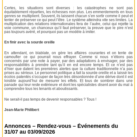
Certes, les situations sont diverses : les catastrophes ne sont pas
équitablement réparties, les richesses non plus. Les emmerdements en tous
genres se multiplient. Souvent, ils laissent chacun s’en sortir comme il peut et
tenter de préserver ce qui peut l’être. Le système atteindra vite ses limites. La
multiplication des relations internationales fera de l’autre, celui qui rejette la
voie commune, un chanceux qu’il faut préserver, la preuve que le pire n’est
pas toujours avéré, et pourquoi pas un modèle à imiter.
En finir avec la sourde oreille
En attendant, on blablate, on gère les affaires courantes et on tente de
camoufler ce qui pourrait nous effrayer. Comme si nous n’étions pas
concernés par une note à payer, par des adaptations à envisager, par des
responsabilités à prendre tant qu’il en est encore temps. Et ce n’est pas
d’hier que datent les premières alertes que la culture traditionnelle n’a pas
prises au sérieux. Le personnel politique a fait la sourde oreille et a laissé les
écolos patentés s’occuper de façon très désordonnée d’une dérive dont il est
loisible aujourd’hui de mesurer les effets. Et tous de sombrer dans une
panade qui leur reste extérieure et dont les spécialistes disent avoir du mal à
comprendre tous les tenants et aboutissants.
Ne serait-il pas temps de devenir responsables ? Tous !
Jean-Marie Philibert
Annonces – Rendez-vous – Événements du
31/07 au 03/09/2026