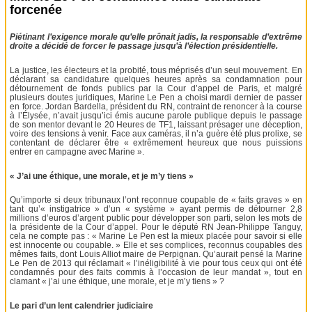
forcenée
Piétinant l’exigence morale qu’elle prônait jadis, la responsable d’extrême
droite a décidé de forcer le passage jusqu’à l’élection présidentielle.
La justice, les électeurs et la probité, tous méprisés d’un seul mouvement. En
déclarant sa candidature quelques heures après sa condamnation pour
détournement de fonds publics par la Cour d’appel de Paris, et malgré
plusieurs doutes juridiques, Marine Le Pen a choisi mardi dernier de passer
en force. Jordan Bardella, président du RN, contraint de renoncer à la course
à l’Élysée, n’avait jusqu’ici émis aucune parole publique depuis le passage
de son mentor devant le 20 Heures de TF1, laissant présager une déception,
voire des tensions à venir. Face aux caméras, il n’a guère été plus prolixe, se
contentant de déclarer être « extrêmement heureux que nous puissions
entrer en campagne avec Marine ».
« J’ai une éthique, une morale, et je m’y tiens »
Qu’importe si deux tribunaux l’ont reconnue coupable de « faits graves » en
tant qu’« instigatrice » d’un « système » ayant permis de détourner 2,8
millions d’euros d’argent public pour développer son parti, selon les mots de
la présidente de la Cour d’appel. Pour le député RN Jean-Philippe Tanguy,
cela ne compte pas : « Marine Le Pen est la mieux placée pour savoir si elle
est innocente ou coupable. » Elle et ses complices, reconnus coupables des
mêmes faits, dont Louis Alliot maire de Perpignan. Qu’aurait pensé la Marine
Le Pen de 2013 qui réclamait « l’inéligibilité à vie pour tous ceux qui ont été
condamnés pour des faits commis à l’occasion de leur mandat », tout en
clamant « j’ai une éthique, une morale, et je m’y tiens » ?
Le pari d’un lent calendrier judiciaire