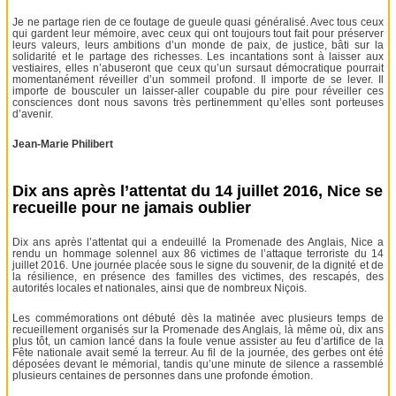
Je ne partage rien de ce foutage de gueule quasi généralisé. Avec tous ceux
qui gardent leur mémoire, avec ceux qui ont toujours tout fait pour préserver
leurs valeurs, leurs ambitions d’un monde de paix, de justice, bâti sur la
solidarité et le partage des richesses. Les incantations sont à laisser aux
vestiaires, elles n’abuseront que ceux qu’un sursaut démocratique pourrait
momentanément réveiller d’un sommeil profond. Il importe de se lever. Il
importe de bousculer un laisser-aller coupable du pire pour réveiller ces
consciences dont nous savons très pertinemment qu’elles sont porteuses
d’avenir.
Jean-Marie Philibert
Dix ans après l’attentat du 14 juillet 2016, Nice se
recueille pour ne jamais oublier
Dix ans après l’attentat qui a endeuillé la Promenade des Anglais, Nice a
rendu un hommage solennel aux 86 victimes de l’attaque terroriste du 14
juillet 2016. Une journée placée sous le signe du souvenir, de la dignité et de
la résilience, en présence des familles des victimes, des rescapés, des
autorités locales et nationales, ainsi que de nombreux Niçois.
Les commémorations ont débuté dès la matinée avec plusieurs temps de
recueillement organisés sur la Promenade des Anglais, là même où, dix ans
plus tôt, un camion lancé dans la foule venue assister au feu d’artifice de la
Fête nationale avait semé la terreur. Au fil de la journée, des gerbes ont été
déposées devant le mémorial, tandis qu’une minute de silence a rassemblé
plusieurs centaines de personnes dans une profonde émotion.