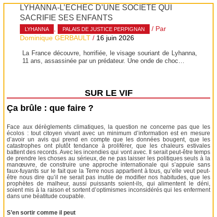
LYHANNA-L’ÉCHEC D’UNE SOCIÉTÉ QUI
SACRIFIE SES ENFANTS
,
/ Par
LYHANNA
PALAIS DE JUSTICE PERPIGNAN
Dominique GERBAULT
/
16 juin 2026
La France découvre, horrifiée, le visage souriant de Lyhanna,
11 ans, assassinée par un prédateur. Une onde de choc…
SUR LE VIF
Ça brûle : que faire ?
Face aux dérèglements climatiques, la question ne concerne pas que les
écolos : tout citoyen vivant avec un minimum d’information est en mesure
d’avoir un avis qui prend en compte que les données bougent, que les
catastrophes ont plutôt tendance à proliférer, que les chaleurs estivales
battent des records. Avec les incendies qui vont avec. Il serait peut-être temps
de prendre les choses au sérieux, de ne pas laisser les politiques seuls à la
manœuvre, de construire une approche internationale qui s’appuie sans
faux-fuyants sur le fait que la Terre nous appartient à tous, qu’elle veut peut-
être nous dire qu’il ne serait pas inutile de modifier nos habitudes, que les
prophètes de malheur, aussi puissants soient-ils, qui alimentent le déni,
soient mis à la raison et sortent d’optimismes inconsidérés qui les enferment
dans une béatitude coupable.
S’en sortir comme il peut