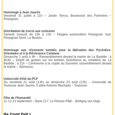
Hommage à Jean Jaurès
Vendredi 31 juillet à 11h – Jardin Terrus, Boulevard des Pyrénées –
Perpignan.
Distribution de tracts aux estivants
Samedi 1eraoût de 10h à 12h – Péages autoroutiers Perpignan Sud,
Perpignan Nord, Le Boulou.
Hommage aux résistants tombés pour la libération des Pyrénées-
Orientales et à la Résistance Catalane
Dimanche 2 août à 9h – Rassemblement devant la mairie de La Bastide ; à
9h30 – Dépôt de gerbes sur les tombes Guérilleros au cimetière de La
Bastide ; à 11h – Cérémonie à la crypte du Souvenir, rassemblement devant
la mairie – Valmanya.
Université d’été du PCF
Du vendredi 21 août (13h) au dimanche 23 août (13h) – Université de
Toulouse Jean-Jaurès, 5 allée Antonio Machado – Toulouse.
Fête de l’Humanité
11-12-13 septembre – Base 217, Le Plessis-Pâté – Bretigny-sur-Orge.
Ils l’ont fait !