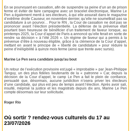
En se pourvoyant en cassation, afin de suspendre sa peine d’un an de prison
ferme et éviter de faire campagne avec un bracelet électronique, Marine Le
Pen a également menti à ses électeurs, à qui elle assurait dans le magazine
d’extrême droite Causeur, en novembre dernier, qu’elle ne soumettrait pas sa
candidature à un pourvoi… Pour le RN , la Cour de cassation ne doit pas se
prononcer avant l’élection présidentielle. La défense de la prévenue était
pourtant bien heureuse de bénéficier d’un traitement de faveur lorsque, au
printemps 2025, la Cour d’appel de Paris a annoncé qu’elle ferait en sorte de
rendre sa décision « à l’été 2026 ». Un régime de faveur qui a permis à la
prévenue d’être à nouveau éligible, grâce à la clémence de la Cour d’appel,
mettant en avant le principe de « liberté de candidature » pour réduire la
peine d’inéligibilité à quinze mois ferme (ainsi que trente avec sursis).
Marine Le Pen sera candidate jusqu’au bout
Un retour de l’exécution provisoire est jugé « improbable » par Jean-Philippe
Tanguy, un des plus fidèles lieutenants de la « patronne » Car, depuis la
décision de la Cour d’appel, le camp Le Pen a fait le plein de confiance,
persuadé que, désormais, aucune juridiction n’osera priver les électeurs
d’une candidate, qui plus est peu de temps avant l’élection. Après avoir sali,
insulté, méprisé la justice et les magistrats depuis dix ans, Marine Le Pen
compte désormais sur leur sollicitude.
Roger Rio
Où sortir ? rendez-vous culturels du 17 au
23/07/2026