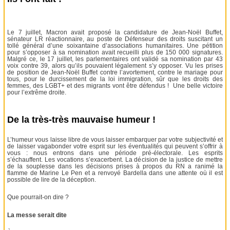
Le 7 juillet, Macron avait proposé la candidature de Jean-Noël Buffet,
sénateur LR réactionnaire, au poste de Défenseur des droits suscitant un
tollé général d’une soixantaine d’associations humanitaires. Une pétition
pour s’opposer à sa nomination avait recueilli plus de 150 000 signatures.
Malgré ce, le 17 juillet, les parlementaires ont validé sa nomination par 43
voix contre 39, alors qu’ils pouvaient légalement s’y opposer. Vu les prises
de position de Jean-Noël Buffet contre l’avortement, contre le mariage pour
tous, pour le durcissement de la loi immigration, sûr que les droits des
femmes, des LGBT+ et des migrants vont être défendus ! Une belle victoire
pour l’extrême droite.
De la très-très mauvaise humeur !
L’humeur vous laisse libre de vous laisser embarquer par votre subjectivité et
de laisser vagabonder votre esprit sur les éventualités qui peuvent s’offrir à
vous : nous entrons dans une période pré-électorale. Les esprits
s’échauffent. Les vocations s’exacerbent. La décision de la justice de mettre
de la souplesse dans les décisions prises à propos du RN a ranimé la
flamme de Marine Le Pen et a renvoyé Bardella dans une attente où il est
possible de lire de la déception.
Que pourrait-on dire ?
La messe serait dite