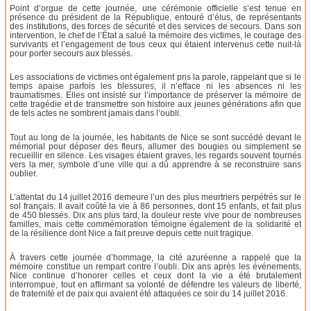
Point d’orgue de cette journée, une cérémonie officielle s’est tenue en
présence du président de la République, entouré d’élus, de représentants
des institutions, des forces de sécurité et des services de secours. Dans son
intervention, le chef de l’État a salué la mémoire des victimes, le courage des
survivants et l’engagement de tous ceux qui étaient intervenus cette nuit-là
pour porter secours aux blessés.
Les associations de victimes ont également pris la parole, rappelant que si le
temps apaise parfois les blessures, il n’efface ni les absences ni les
traumatismes. Elles ont insisté sur l’importance de préserver la mémoire de
cette tragédie et de transmettre son histoire aux jeunes générations afin que
de tels actes ne sombrent jamais dans l’oubli.
Tout au long de la journée, les habitants de Nice se sont succédé devant le
mémorial pour déposer des fleurs, allumer des bougies ou simplement se
recueillir en silence. Les visages étaient graves, les regards souvent tournés
vers la mer, symbole d’une ville qui a dû apprendre à se reconstruire sans
oublier.
L’attentat du 14 juillet 2016 demeure l’un des plus meurtriers perpétrés sur le
sol français. Il avait coûté la vie à 86 personnes, dont 15 enfants, et fait plus
de 450 blessés. Dix ans plus tard, la douleur reste vive pour de nombreuses
familles, mais cette commémoration témoigne également de la solidarité et
de la résilience dont Nice a fait preuve depuis cette nuit tragique.
À travers cette journée d’hommage, la cité azuréenne a rappelé que la
mémoire constitue un rempart contre l’oubli. Dix ans après les événements,
Nice continue d’honorer celles et ceux dont la vie a été brutalement
interrompue, tout en affirmant sa volonté de défendre les valeurs de liberté,
de fraternité et de paix qui avaient été attaquées ce soir du 14 juillet 2016.