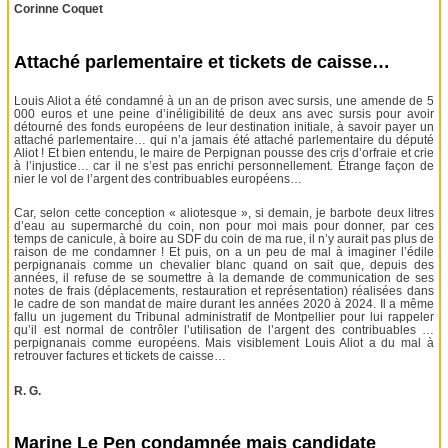
Corinne Coquet
Attaché parlementaire et tickets de caisse…
Louis Aliot a été condamné à un an de prison avec sursis, une amende de 5
000 euros et une peine d’inéligibilité de deux ans avec sursis pour avoir
détourné des fonds européens de leur destination initiale, à savoir payer un
attaché parlementaire… qui n’a jamais été attaché parlementaire du député
Aliot ! Et bien entendu, le maire de Perpignan pousse des cris d’orfraie et crie
à l’injustice… car il ne s’est pas enrichi personnellement. Étrange façon de
nier le vol de l’argent des contribuables européens…
Car, selon cette conception « aliotesque », si demain, je barbote deux litres
d’eau au supermarché du coin, non pour moi mais pour donner, par ces
temps de canicule, à boire au SDF du coin de ma rue, il n’y aurait pas plus de
raison de me condamner ! Et puis, on a un peu de mal à imaginer l’édile
perpignanais comme un chevalier blanc quand on sait que, depuis des
années, il refuse de se soumettre à la demande de communication de ses
notes de frais (déplacements, restauration et représentation) réalisées dans
le cadre de son mandat de maire durant les années 2020 à 2024. Il a même
fallu un jugement du Tribunal administratif de Montpellier pour lui rappeler
qu’il est normal de contrôler l’utilisation de l’argent des contribuables …
perpignanais comme européens. Mais visiblement Louis Aliot a du mal à
retrouver factures et tickets de caisse…
R. G.
Marine Le Pen condamnée mais candidate