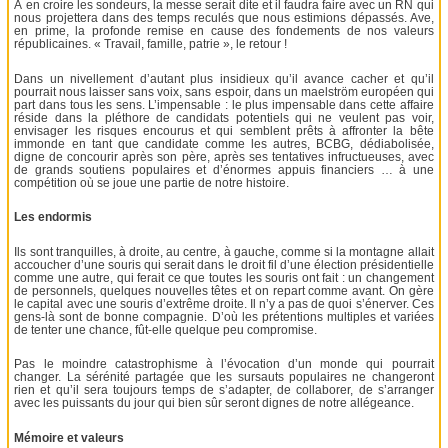
À en croire les sondeurs, la messe serait dite et il faudra faire avec un RN qui
nous projettera dans des temps reculés que nous estimions dépassés. Ave,
en prime, la profonde remise en cause des fondements de nos valeurs
républicaines. « Travail, famille, patrie », le retour !
Dans un nivellement d’autant plus insidieux qu’il avance cacher et qu’il
pourrait nous laisser sans voix, sans espoir, dans un maelström européen qui
part dans tous les sens. L’impensable : le plus impensable dans cette affaire
réside dans la pléthore de candidats potentiels qui ne veulent pas voir,
envisager les risques encourus et qui semblent prêts à affronter la bête
immonde en tant que candidate comme les autres, BCBG, dédiabolisée,
digne de concourir après son père, après ses tentatives infructueuses, avec
de grands soutiens populaires et d’énormes appuis financiers … à une
compétition où se joue une partie de notre histoire.
Les endormis
Ils sont tranquilles, à droite, au centre, à gauche, comme si la montagne allait
accoucher d’une souris qui serait dans le droit fil d’une élection présidentielle
comme une autre, qui ferait ce que toutes les souris ont fait : un changement
de personnels, quelques nouvelles têtes et on repart comme avant. On gère
le capital avec une souris d’extrême droite. Il n’y a pas de quoi s’énerver. Ces
gens-là sont de bonne compagnie. D’où les prétentions multiples et variées
de tenter une chance, fût-elle quelque peu compromise.
Pas le moindre catastrophisme à l’évocation d’un monde qui pourrait
changer. La sérénité partagée que les sursauts populaires ne changeront
rien et qu’il sera toujours temps de s’adapter, de collaborer, de s’arranger
avec les puissants du jour qui bien sûr seront dignes de notre allégeance.
Mémoire et valeurs