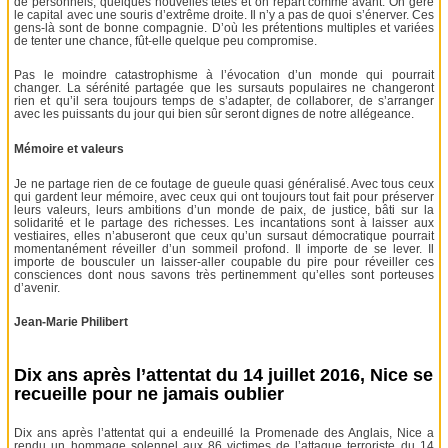
de personnels, quelques nouvelles têtes et on repart comme avant. On gère
le capital avec une souris d’extrême droite. Il n’y a pas de quoi s’énerver. Ces
gens-là sont de bonne compagnie. D’où les prétentions multiples et variées
de tenter une chance, fût-elle quelque peu compromise.
Pas le moindre catastrophisme à l’évocation d’un monde qui pourrait
changer. La sérénité partagée que les sursauts populaires ne changeront
rien et qu’il sera toujours temps de s’adapter, de collaborer, de s’arranger
avec les puissants du jour qui bien sûr seront dignes de notre allégeance.
Mémoire et valeurs
Je ne partage rien de ce foutage de gueule quasi généralisé. Avec tous ceux
qui gardent leur mémoire, avec ceux qui ont toujours tout fait pour préserver
leurs valeurs, leurs ambitions d’un monde de paix, de justice, bâti sur la
solidarité et le partage des richesses. Les incantations sont à laisser aux
vestiaires, elles n’abuseront que ceux qu’un sursaut démocratique pourrait
momentanément réveiller d’un sommeil profond. Il importe de se lever. Il
importe de bousculer un laisser-aller coupable du pire pour réveiller ces
consciences dont nous savons très pertinemment qu’elles sont porteuses
d’avenir.
Jean-Marie Philibert
Dix ans après l’attentat du 14 juillet 2016, Nice se
recueille pour ne jamais oublier
Dix ans après l’attentat qui a endeuillé la Promenade des Anglais, Nice a
rendu un hommage solennel aux 86 victimes de l’attaque terroriste du 14