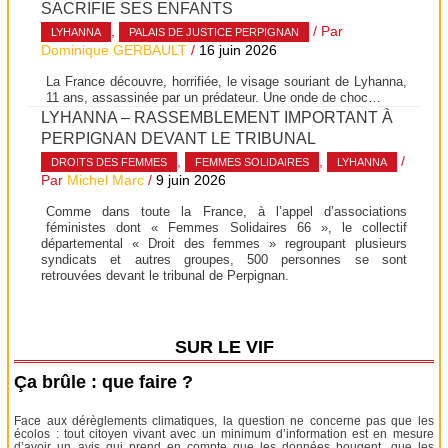
SACRIFIE SES ENFANTS
,
/ Par
LYHANNA
PALAIS DE JUSTICE PERPIGNAN
Dominique GERBAULT
/
16 juin 2026
La France découvre, horrifiée, le visage souriant de Lyhanna,
11 ans, assassinée par un prédateur. Une onde de choc…
LYHANNA – RASSEMBLEMENT IMPORTANT À
PERPIGNAN DEVANT LE TRIBUNAL
,
,
/
DROITS DES FEMMES
FEMMES SOLIDAIRES
LYHANNA
Par
Michel Marc
/
9 juin 2026
Comme dans toute la France, à l’appel d’associations
féministes dont « Femmes Solidaires 66 », le collectif
départemental « Droit des femmes » regroupant plusieurs
syndicats et autres groupes, 500 personnes se sont
retrouvées devant le tribunal de Perpignan.
SUR LE VIF
Ça brûle : que faire ?
Face aux dérèglements climatiques, la question ne concerne pas que les
écolos : tout citoyen vivant avec un minimum d’information est en mesure
d’avoir un avis qui prend en compte que les données bougent, que les