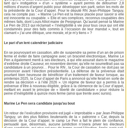
tant qu’« instigatrice » d’un « système » ayant permis de détourner 2,8
millions d’euros d’argent public pour développer son parti, selon les mots de
la présidente de la Cour d’appel. Pour le député RN Jean-Philippe Tanguy,
cela ne compte pas : « Marine Le Pen est la mieux placée pour savoir si elle
est innocente ou coupable. » Elle et ses complices, reconnus coupables des
mêmes faits, dont Louis Alliot maire de Perpignan. Qu’aurait pensé la Marine
Le Pen de 2013 qui réclamait « l’inéligibilité à vie pour tous ceux qui ont été
condamnés pour des faits commis à l’occasion de leur mandat », tout en
clamant « j’ai une éthique, une morale, et je m’y tiens » ?
Le pari d’un lent calendrier judiciaire
En se pourvoyant en cassation, afin de suspendre sa peine d’un an de prison
ferme et éviter de faire campagne avec un bracelet électronique, Marine Le
Pen a également menti à ses électeurs, à qui elle assurait dans le magazine
d’extrême droite Causeur, en novembre dernier, qu’elle ne soumettrait pas sa
candidature à un pourvoi… Pour le RN , la Cour de cassation ne doit pas se
prononcer avant l’élection présidentielle. La défense de la prévenue était
pourtant bien heureuse de bénéficier d’un traitement de faveur lorsque, au
printemps 2025, la Cour d’appel de Paris a annoncé qu’elle ferait en sorte de
rendre sa décision « à l’été 2026 ». Un régime de faveur qui a permis à la
prévenue d’être à nouveau éligible, grâce à la clémence de la Cour d’appel,
mettant en avant le principe de « liberté de candidature » pour réduire la
peine d’inéligibilité à quinze mois ferme (ainsi que trente avec sursis).
Marine Le Pen sera candidate jusqu’au bout
Un retour de l’exécution provisoire est jugé « improbable » par Jean-Philippe
Tanguy, un des plus fidèles lieutenants de la « patronne » Car, depuis la
décision de la Cour d’appel, le camp Le Pen a fait le plein de confiance,
persuadé que, désormais, aucune juridiction n’osera priver les électeurs