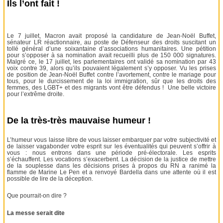
Ils l’ont fait !
Le 7 juillet, Macron avait proposé la candidature de Jean-Noël Buffet,
sénateur LR réactionnaire, au poste de Défenseur des droits suscitant un
tollé général d’une soixantaine d’associations humanitaires. Une pétition
pour s’opposer à sa nomination avait recueilli plus de 150 000 signatures.
Malgré ce, le 17 juillet, les parlementaires ont validé sa nomination par 43
voix contre 39, alors qu’ils pouvaient légalement s’y opposer. Vu les prises
de position de Jean-Noël Buffet contre l’avortement, contre le mariage pour
tous, pour le durcissement de la loi immigration, sûr que les droits des
femmes, des LGBT+ et des migrants vont être défendus ! Une belle victoire
pour l’extrême droite.
De la très-très mauvaise humeur !
L’humeur vous laisse libre de vous laisser embarquer par votre subjectivité et
de laisser vagabonder votre esprit sur les éventualités qui peuvent s’offrir à
vous : nous entrons dans une période pré-électorale. Les esprits
s’échauffent. Les vocations s’exacerbent. La décision de la justice de mettre
de la souplesse dans les décisions prises à propos du RN a ranimé la
flamme de Marine Le Pen et a renvoyé Bardella dans une attente où il est
possible de lire de la déception.
Que pourrait-on dire ?
La messe serait dite