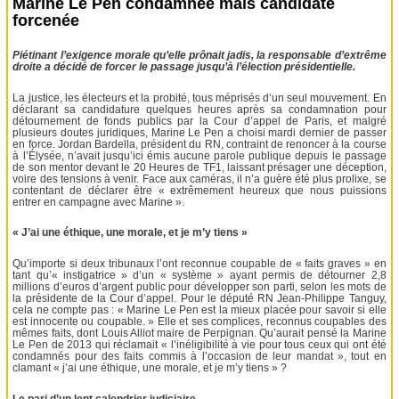
Marine Le Pen condamnée mais candidate
forcenée
Piétinant l’exigence morale qu’elle prônait jadis, la responsable d’extrême
droite a décidé de forcer le passage jusqu’à l’élection présidentielle.
La justice, les électeurs et la probité, tous méprisés d’un seul mouvement. En
déclarant sa candidature quelques heures après sa condamnation pour
détournement de fonds publics par la Cour d’appel de Paris, et malgré
plusieurs doutes juridiques, Marine Le Pen a choisi mardi dernier de passer
en force. Jordan Bardella, président du RN, contraint de renoncer à la course
à l’Élysée, n’avait jusqu’ici émis aucune parole publique depuis le passage
de son mentor devant le 20 Heures de TF1, laissant présager une déception,
voire des tensions à venir. Face aux caméras, il n’a guère été plus prolixe, se
contentant de déclarer être « extrêmement heureux que nous puissions
entrer en campagne avec Marine ».
« J’ai une éthique, une morale, et je m’y tiens »
Qu’importe si deux tribunaux l’ont reconnue coupable de « faits graves » en
tant qu’« instigatrice » d’un « système » ayant permis de détourner 2,8
millions d’euros d’argent public pour développer son parti, selon les mots de
la présidente de la Cour d’appel. Pour le député RN Jean-Philippe Tanguy,
cela ne compte pas : « Marine Le Pen est la mieux placée pour savoir si elle
est innocente ou coupable. » Elle et ses complices, reconnus coupables des
mêmes faits, dont Louis Alliot maire de Perpignan. Qu’aurait pensé la Marine
Le Pen de 2013 qui réclamait « l’inéligibilité à vie pour tous ceux qui ont été
condamnés pour des faits commis à l’occasion de leur mandat », tout en
clamant « j’ai une éthique, une morale, et je m’y tiens » ?
Le pari d’un lent calendrier judiciaire