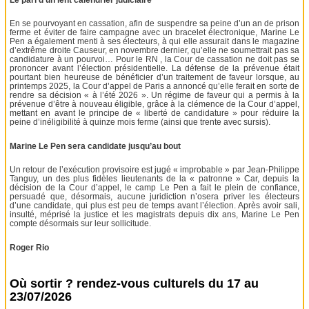
En se pourvoyant en cassation, afin de suspendre sa peine d’un an de prison
ferme et éviter de faire campagne avec un bracelet électronique, Marine Le
Pen a également menti à ses électeurs, à qui elle assurait dans le magazine
d’extrême droite Causeur, en novembre dernier, qu’elle ne soumettrait pas sa
candidature à un pourvoi… Pour le RN , la Cour de cassation ne doit pas se
prononcer avant l’élection présidentielle. La défense de la prévenue était
pourtant bien heureuse de bénéficier d’un traitement de faveur lorsque, au
printemps 2025, la Cour d’appel de Paris a annoncé qu’elle ferait en sorte de
rendre sa décision « à l’été 2026 ». Un régime de faveur qui a permis à la
prévenue d’être à nouveau éligible, grâce à la clémence de la Cour d’appel,
mettant en avant le principe de « liberté de candidature » pour réduire la
peine d’inéligibilité à quinze mois ferme (ainsi que trente avec sursis).
Marine Le Pen sera candidate jusqu’au bout
Un retour de l’exécution provisoire est jugé « improbable » par Jean-Philippe
Tanguy, un des plus fidèles lieutenants de la « patronne » Car, depuis la
décision de la Cour d’appel, le camp Le Pen a fait le plein de confiance,
persuadé que, désormais, aucune juridiction n’osera priver les électeurs
d’une candidate, qui plus est peu de temps avant l’élection. Après avoir sali,
insulté, méprisé la justice et les magistrats depuis dix ans, Marine Le Pen
compte désormais sur leur sollicitude.
Roger Rio
Où sortir ? rendez-vous culturels du 17 au
23/07/2026