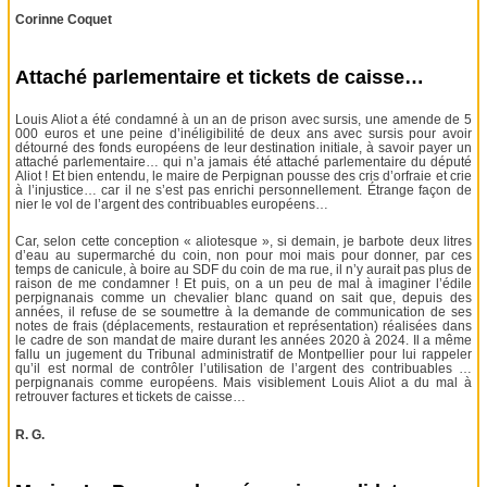
Corinne Coquet
Attaché parlementaire et tickets de caisse…
Louis Aliot a été condamné à un an de prison avec sursis, une amende de 5
000 euros et une peine d’inéligibilité de deux ans avec sursis pour avoir
détourné des fonds européens de leur destination initiale, à savoir payer un
attaché parlementaire… qui n’a jamais été attaché parlementaire du député
Aliot ! Et bien entendu, le maire de Perpignan pousse des cris d’orfraie et crie
à l’injustice… car il ne s’est pas enrichi personnellement. Étrange façon de
nier le vol de l’argent des contribuables européens…
Car, selon cette conception « aliotesque », si demain, je barbote deux litres
d’eau au supermarché du coin, non pour moi mais pour donner, par ces
temps de canicule, à boire au SDF du coin de ma rue, il n’y aurait pas plus de
raison de me condamner ! Et puis, on a un peu de mal à imaginer l’édile
perpignanais comme un chevalier blanc quand on sait que, depuis des
années, il refuse de se soumettre à la demande de communication de ses
notes de frais (déplacements, restauration et représentation) réalisées dans
le cadre de son mandat de maire durant les années 2020 à 2024. Il a même
fallu un jugement du Tribunal administratif de Montpellier pour lui rappeler
qu’il est normal de contrôler l’utilisation de l’argent des contribuables …
perpignanais comme européens. Mais visiblement Louis Aliot a du mal à
retrouver factures et tickets de caisse…
R. G.