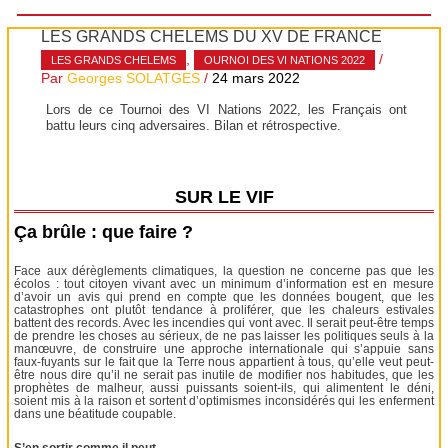
LES GRANDS CHELEMS DU XV DE FRANCE
,
/
LES GRANDS CHELEMS
OURNOI DES VI NATIONS 2022
Par
Georges SOLATGES
/
24 mars 2022
Lors de ce Tournoi des VI Nations 2022, les Français ont
battu leurs cinq adversaires. Bilan et rétrospective.
SUR LE VIF
Ça brûle : que faire ?
Face aux dérèglements climatiques, la question ne concerne pas que les
écolos : tout citoyen vivant avec un minimum d’information est en mesure
d’avoir un avis qui prend en compte que les données bougent, que les
catastrophes ont plutôt tendance à proliférer, que les chaleurs estivales
battent des records. Avec les incendies qui vont avec. Il serait peut-être temps
de prendre les choses au sérieux, de ne pas laisser les politiques seuls à la
manœuvre, de construire une approche internationale qui s’appuie sans
faux-fuyants sur le fait que la Terre nous appartient à tous, qu’elle veut peut-
être nous dire qu’il ne serait pas inutile de modifier nos habitudes, que les
prophètes de malheur, aussi puissants soient-ils, qui alimentent le déni,
soient mis à la raison et sortent d’optimismes inconsidérés qui les enferment
dans une béatitude coupable.