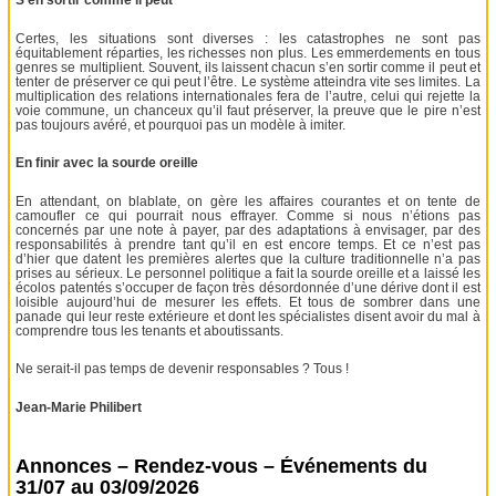
S’en sortir comme il peut
Certes, les situations sont diverses : les catastrophes ne sont pas
équitablement réparties, les richesses non plus. Les emmerdements en tous
genres se multiplient. Souvent, ils laissent chacun s’en sortir comme il peut et
tenter de préserver ce qui peut l’être. Le système atteindra vite ses limites. La
multiplication des relations internationales fera de l’autre, celui qui rejette la
voie commune, un chanceux qu’il faut préserver, la preuve que le pire n’est
pas toujours avéré, et pourquoi pas un modèle à imiter.
En finir avec la sourde oreille
En attendant, on blablate, on gère les affaires courantes et on tente de
camoufler ce qui pourrait nous effrayer. Comme si nous n’étions pas
concernés par une note à payer, par des adaptations à envisager, par des
responsabilités à prendre tant qu’il en est encore temps. Et ce n’est pas
d’hier que datent les premières alertes que la culture traditionnelle n’a pas
prises au sérieux. Le personnel politique a fait la sourde oreille et a laissé les
écolos patentés s’occuper de façon très désordonnée d’une dérive dont il est
loisible aujourd’hui de mesurer les effets. Et tous de sombrer dans une
panade qui leur reste extérieure et dont les spécialistes disent avoir du mal à
comprendre tous les tenants et aboutissants.
Ne serait-il pas temps de devenir responsables ? Tous !
Jean-Marie Philibert
Annonces – Rendez-vous – Événements du
31/07 au 03/09/2026