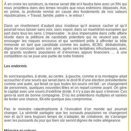
À en croire les sondeurs, la messe serait dite et il faudra faire avec un RN qui
nous projettera dans des temps reculés que nous estimions dépassés. Ave,
en prime, la profonde remise en cause des fondements de nos valeurs
républicaines. « Travail, famille, patrie », le retour !
Dans un nivellement d’autant plus insidieux qu’il avance cacher et qu’il
pourrait nous laisser sans voix, sans espoir, dans un maelström européen qui
part dans tous les sens. L’impensable : le plus impensable dans cette affaire
réside dans la pléthore de candidats potentiels qui ne veulent pas voir,
envisager les risques encourus et qui semblent prêts à affronter la bête
immonde en tant que candidate comme les autres, BCBG, dédiabolisée,
digne de concourir après son père, après ses tentatives infructueuses, avec
de grands soutiens populaires et d’énormes appuis financiers … à une
compétition où se joue une partie de notre histoire.
Les endormis
Ils sont tranquilles, à droite, au centre, à gauche, comme si la montagne allait
accoucher d’une souris qui serait dans le droit fil d’une élection présidentielle
comme une autre, qui ferait ce que toutes les souris ont fait : un changement
de personnels, quelques nouvelles têtes et on repart comme avant. On gère
le capital avec une souris d’extrême droite. Il n’y a pas de quoi s’énerver. Ces
gens-là sont de bonne compagnie. D’où les prétentions multiples et variées
de tenter une chance, fût-elle quelque peu compromise.
Pas le moindre catastrophisme à l’évocation d’un monde qui pourrait
changer. La sérénité partagée que les sursauts populaires ne changeront
rien et qu’il sera toujours temps de s’adapter, de collaborer, de s’arranger
avec les puissants du jour qui bien sûr seront dignes de notre allégeance.
Mémoire et valeurs