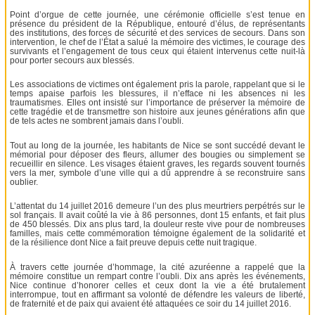
Point d’orgue de cette journée, une cérémonie officielle s’est tenue en
présence du président de la République, entouré d’élus, de représentants
des institutions, des forces de sécurité et des services de secours. Dans son
intervention, le chef de l’État a salué la mémoire des victimes, le courage des
survivants et l’engagement de tous ceux qui étaient intervenus cette nuit-là
pour porter secours aux blessés.
Les associations de victimes ont également pris la parole, rappelant que si le
temps apaise parfois les blessures, il n’efface ni les absences ni les
traumatismes. Elles ont insisté sur l’importance de préserver la mémoire de
cette tragédie et de transmettre son histoire aux jeunes générations afin que
de tels actes ne sombrent jamais dans l’oubli.
Tout au long de la journée, les habitants de Nice se sont succédé devant le
mémorial pour déposer des fleurs, allumer des bougies ou simplement se
recueillir en silence. Les visages étaient graves, les regards souvent tournés
vers la mer, symbole d’une ville qui a dû apprendre à se reconstruire sans
oublier.
L’attentat du 14 juillet 2016 demeure l’un des plus meurtriers perpétrés sur le
sol français. Il avait coûté la vie à 86 personnes, dont 15 enfants, et fait plus
de 450 blessés. Dix ans plus tard, la douleur reste vive pour de nombreuses
familles, mais cette commémoration témoigne également de la solidarité et
de la résilience dont Nice a fait preuve depuis cette nuit tragique.
À travers cette journée d’hommage, la cité azuréenne a rappelé que la
mémoire constitue un rempart contre l’oubli. Dix ans après les événements,
Nice continue d’honorer celles et ceux dont la vie a été brutalement
interrompue, tout en affirmant sa volonté de défendre les valeurs de liberté,
de fraternité et de paix qui avaient été attaquées ce soir du 14 juillet 2016.