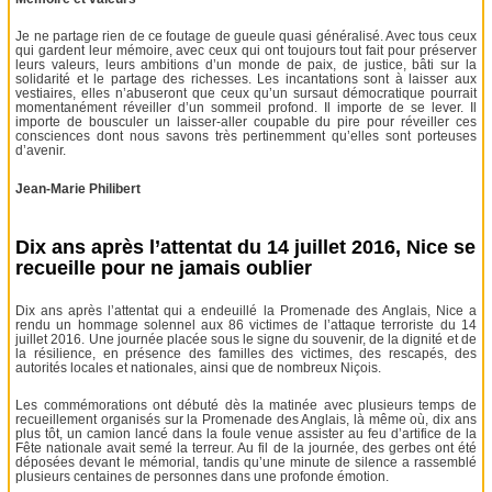
Je ne partage rien de ce foutage de gueule quasi généralisé. Avec tous ceux
qui gardent leur mémoire, avec ceux qui ont toujours tout fait pour préserver
leurs valeurs, leurs ambitions d’un monde de paix, de justice, bâti sur la
solidarité et le partage des richesses. Les incantations sont à laisser aux
vestiaires, elles n’abuseront que ceux qu’un sursaut démocratique pourrait
momentanément réveiller d’un sommeil profond. Il importe de se lever. Il
importe de bousculer un laisser-aller coupable du pire pour réveiller ces
consciences dont nous savons très pertinemment qu’elles sont porteuses
d’avenir.
Jean-Marie Philibert
Dix ans après l’attentat du 14 juillet 2016, Nice se
recueille pour ne jamais oublier
Dix ans après l’attentat qui a endeuillé la Promenade des Anglais, Nice a
rendu un hommage solennel aux 86 victimes de l’attaque terroriste du 14
juillet 2016. Une journée placée sous le signe du souvenir, de la dignité et de
la résilience, en présence des familles des victimes, des rescapés, des
autorités locales et nationales, ainsi que de nombreux Niçois.
Les commémorations ont débuté dès la matinée avec plusieurs temps de
recueillement organisés sur la Promenade des Anglais, là même où, dix ans
plus tôt, un camion lancé dans la foule venue assister au feu d’artifice de la
Fête nationale avait semé la terreur. Au fil de la journée, des gerbes ont été
déposées devant le mémorial, tandis qu’une minute de silence a rassemblé
plusieurs centaines de personnes dans une profonde émotion.