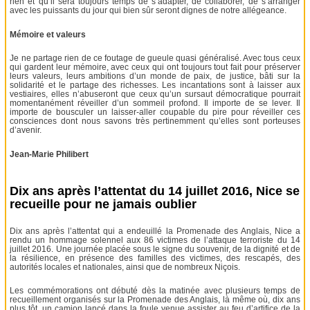
rien et qu’il sera toujours temps de s’adapter, de collaborer, de s’arranger
avec les puissants du jour qui bien sûr seront dignes de notre allégeance.
Mémoire et valeurs
Je ne partage rien de ce foutage de gueule quasi généralisé. Avec tous ceux
qui gardent leur mémoire, avec ceux qui ont toujours tout fait pour préserver
leurs valeurs, leurs ambitions d’un monde de paix, de justice, bâti sur la
solidarité et le partage des richesses. Les incantations sont à laisser aux
vestiaires, elles n’abuseront que ceux qu’un sursaut démocratique pourrait
momentanément réveiller d’un sommeil profond. Il importe de se lever. Il
importe de bousculer un laisser-aller coupable du pire pour réveiller ces
consciences dont nous savons très pertinemment qu’elles sont porteuses
d’avenir.
Jean-Marie Philibert
Dix ans après l’attentat du 14 juillet 2016, Nice se
recueille pour ne jamais oublier
Dix ans après l’attentat qui a endeuillé la Promenade des Anglais, Nice a
rendu un hommage solennel aux 86 victimes de l’attaque terroriste du 14
juillet 2016. Une journée placée sous le signe du souvenir, de la dignité et de
la résilience, en présence des familles des victimes, des rescapés, des
autorités locales et nationales, ainsi que de nombreux Niçois.
Les commémorations ont débuté dès la matinée avec plusieurs temps de
recueillement organisés sur la Promenade des Anglais, là même où, dix ans
plus tôt, un camion lancé dans la foule venue assister au feu d’artifice de la