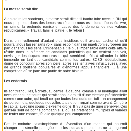
La messe serait dite
À en croire les sondeurs, la messe serait dite et il faudra faire avec un RN qui
nous projettera dans des temps reculés que nous estimions dépassés. Ave,
en prime, la profonde remise en cause des fondements de nos valeurs
républicaines. « Travail, famille, patrie », le retour !
Dans un nivellement d’autant plus insidieux qu’il avance cacher et qu’il
pourrait nous laisser sans voix, sans espoir, dans un maelström européen qui
part dans tous les sens. L’impensable : le plus impensable dans cette affaire
réside dans la pléthore de candidats potentiels qui ne veulent pas voir,
envisager les risques encourus et qui semblent prêts à affronter la bête
immonde en tant que candidate comme les autres, BCBG, dédiabolisée,
digne de concourir après son père, après ses tentatives infructueuses, avec
de grands soutiens populaires et d’énormes appuis financiers … à une
compétition où se joue une partie de notre histoire.
Les endormis
Ils sont tranquilles, à droite, au centre, à gauche, comme si la montagne allait
accoucher d’une souris qui serait dans le droit fil d’une élection présidentielle
comme une autre, qui ferait ce que toutes les souris ont fait : un changement
de personnels, quelques nouvelles têtes et on repart comme avant. On gère
le capital avec une souris d’extrême droite. Il n’y a pas de quoi s’énerver. Ces
gens-là sont de bonne compagnie. D’où les prétentions multiples et variées
de tenter une chance, fût-elle quelque peu compromise.
Pas le moindre catastrophisme à l’évocation d’un monde qui pourrait
changer. La sérénité partagée que les sursauts populaires ne changeront