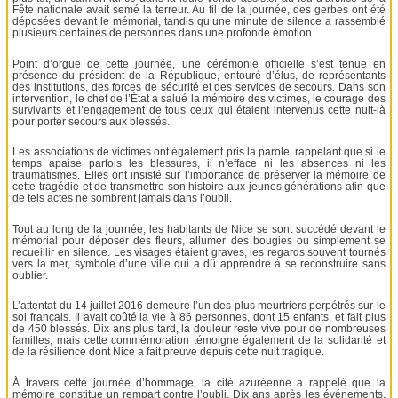
Fête nationale avait semé la terreur. Au fil de la journée, des gerbes ont été
déposées devant le mémorial, tandis qu’une minute de silence a rassemblé
plusieurs centaines de personnes dans une profonde émotion.
Point d’orgue de cette journée, une cérémonie officielle s’est tenue en
présence du président de la République, entouré d’élus, de représentants
des institutions, des forces de sécurité et des services de secours. Dans son
intervention, le chef de l’État a salué la mémoire des victimes, le courage des
survivants et l’engagement de tous ceux qui étaient intervenus cette nuit-là
pour porter secours aux blessés.
Les associations de victimes ont également pris la parole, rappelant que si le
temps apaise parfois les blessures, il n’efface ni les absences ni les
traumatismes. Elles ont insisté sur l’importance de préserver la mémoire de
cette tragédie et de transmettre son histoire aux jeunes générations afin que
de tels actes ne sombrent jamais dans l’oubli.
Tout au long de la journée, les habitants de Nice se sont succédé devant le
mémorial pour déposer des fleurs, allumer des bougies ou simplement se
recueillir en silence. Les visages étaient graves, les regards souvent tournés
vers la mer, symbole d’une ville qui a dû apprendre à se reconstruire sans
oublier.
L’attentat du 14 juillet 2016 demeure l’un des plus meurtriers perpétrés sur le
sol français. Il avait coûté la vie à 86 personnes, dont 15 enfants, et fait plus
de 450 blessés. Dix ans plus tard, la douleur reste vive pour de nombreuses
familles, mais cette commémoration témoigne également de la solidarité et
de la résilience dont Nice a fait preuve depuis cette nuit tragique.
À travers cette journée d’hommage, la cité azuréenne a rappelé que la
mémoire constitue un rempart contre l’oubli. Dix ans après les événements,