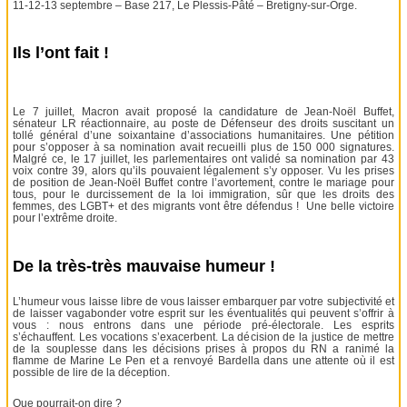
11-12-13 septembre – Base 217, Le Plessis-Pâté – Bretigny-sur-Orge.
Ils l’ont fait !
Le 7 juillet, Macron avait proposé la candidature de Jean-Noël Buffet,
sénateur LR réactionnaire, au poste de Défenseur des droits suscitant un
tollé général d’une soixantaine d’associations humanitaires. Une pétition
pour s’opposer à sa nomination avait recueilli plus de 150 000 signatures.
Malgré ce, le 17 juillet, les parlementaires ont validé sa nomination par 43
voix contre 39, alors qu’ils pouvaient légalement s’y opposer. Vu les prises
de position de Jean-Noël Buffet contre l’avortement, contre le mariage pour
tous, pour le durcissement de la loi immigration, sûr que les droits des
femmes, des LGBT+ et des migrants vont être défendus ! Une belle victoire
pour l’extrême droite.
De la très-très mauvaise humeur !
L’humeur vous laisse libre de vous laisser embarquer par votre subjectivité et
de laisser vagabonder votre esprit sur les éventualités qui peuvent s’offrir à
vous : nous entrons dans une période pré-électorale. Les esprits
s’échauffent. Les vocations s’exacerbent. La décision de la justice de mettre
de la souplesse dans les décisions prises à propos du RN a ranimé la
flamme de Marine Le Pen et a renvoyé Bardella dans une attente où il est
possible de lire de la déception.
Que pourrait-on dire ?