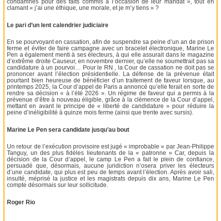
condamnés pour des faits commis à l’occasion de leur mandat », tout en
clamant « j’ai une éthique, une morale, et je m’y tiens » ?
Le pari d’un lent calendrier judiciaire
En se pourvoyant en cassation, afin de suspendre sa peine d’un an de prison
ferme et éviter de faire campagne avec un bracelet électronique, Marine Le
Pen a également menti à ses électeurs, à qui elle assurait dans le magazine
d’extrême droite Causeur, en novembre dernier, qu’elle ne soumettrait pas sa
candidature à un pourvoi… Pour le RN , la Cour de cassation ne doit pas se
prononcer avant l’élection présidentielle. La défense de la prévenue était
pourtant bien heureuse de bénéficier d’un traitement de faveur lorsque, au
printemps 2025, la Cour d’appel de Paris a annoncé qu’elle ferait en sorte de
rendre sa décision « à l’été 2026 ». Un régime de faveur qui a permis à la
prévenue d’être à nouveau éligible, grâce à la clémence de la Cour d’appel,
mettant en avant le principe de « liberté de candidature » pour réduire la
peine d’inéligibilité à quinze mois ferme (ainsi que trente avec sursis).
Marine Le Pen sera candidate jusqu’au bout
Un retour de l’exécution provisoire est jugé « improbable » par Jean-Philippe
Tanguy, un des plus fidèles lieutenants de la « patronne » Car, depuis la
décision de la Cour d’appel, le camp Le Pen a fait le plein de confiance,
persuadé que, désormais, aucune juridiction n’osera priver les électeurs
d’une candidate, qui plus est peu de temps avant l’élection. Après avoir sali,
insulté, méprisé la justice et les magistrats depuis dix ans, Marine Le Pen
compte désormais sur leur sollicitude.
Roger Rio