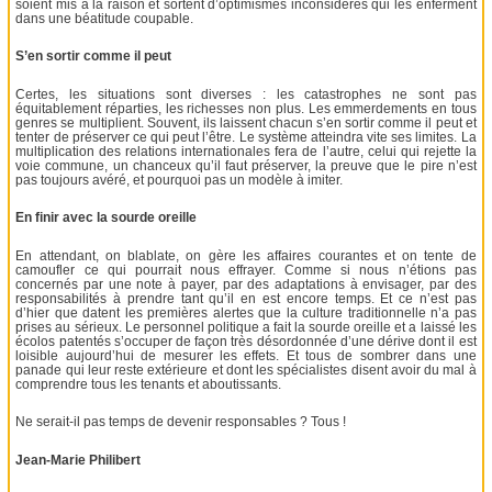
soient mis à la raison et sortent d’optimismes inconsidérés qui les enferment
dans une béatitude coupable.
S’en sortir comme il peut
Certes, les situations sont diverses : les catastrophes ne sont pas
équitablement réparties, les richesses non plus. Les emmerdements en tous
genres se multiplient. Souvent, ils laissent chacun s’en sortir comme il peut et
tenter de préserver ce qui peut l’être. Le système atteindra vite ses limites. La
multiplication des relations internationales fera de l’autre, celui qui rejette la
voie commune, un chanceux qu’il faut préserver, la preuve que le pire n’est
pas toujours avéré, et pourquoi pas un modèle à imiter.
En finir avec la sourde oreille
En attendant, on blablate, on gère les affaires courantes et on tente de
camoufler ce qui pourrait nous effrayer. Comme si nous n’étions pas
concernés par une note à payer, par des adaptations à envisager, par des
responsabilités à prendre tant qu’il en est encore temps. Et ce n’est pas
d’hier que datent les premières alertes que la culture traditionnelle n’a pas
prises au sérieux. Le personnel politique a fait la sourde oreille et a laissé les
écolos patentés s’occuper de façon très désordonnée d’une dérive dont il est
loisible aujourd’hui de mesurer les effets. Et tous de sombrer dans une
panade qui leur reste extérieure et dont les spécialistes disent avoir du mal à
comprendre tous les tenants et aboutissants.
Ne serait-il pas temps de devenir responsables ? Tous !
Jean-Marie Philibert