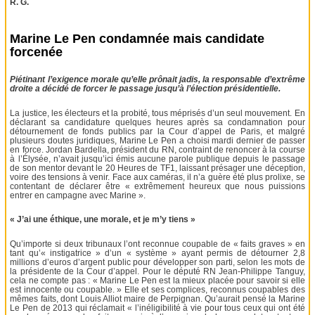
R. G.
Marine Le Pen condamnée mais candidate
forcenée
Piétinant l’exigence morale qu’elle prônait jadis, la responsable d’extrême
droite a décidé de forcer le passage jusqu’à l’élection présidentielle.
La justice, les électeurs et la probité, tous méprisés d’un seul mouvement. En
déclarant sa candidature quelques heures après sa condamnation pour
détournement de fonds publics par la Cour d’appel de Paris, et malgré
plusieurs doutes juridiques, Marine Le Pen a choisi mardi dernier de passer
en force. Jordan Bardella, président du RN, contraint de renoncer à la course
à l’Élysée, n’avait jusqu’ici émis aucune parole publique depuis le passage
de son mentor devant le 20 Heures de TF1, laissant présager une déception,
voire des tensions à venir. Face aux caméras, il n’a guère été plus prolixe, se
contentant de déclarer être « extrêmement heureux que nous puissions
entrer en campagne avec Marine ».
« J’ai une éthique, une morale, et je m’y tiens »
Qu’importe si deux tribunaux l’ont reconnue coupable de « faits graves » en
tant qu’« instigatrice » d’un « système » ayant permis de détourner 2,8
millions d’euros d’argent public pour développer son parti, selon les mots de
la présidente de la Cour d’appel. Pour le député RN Jean-Philippe Tanguy,
cela ne compte pas : « Marine Le Pen est la mieux placée pour savoir si elle
est innocente ou coupable. » Elle et ses complices, reconnus coupables des
mêmes faits, dont Louis Alliot maire de Perpignan. Qu’aurait pensé la Marine
Le Pen de 2013 qui réclamait « l’inéligibilité à vie pour tous ceux qui ont été