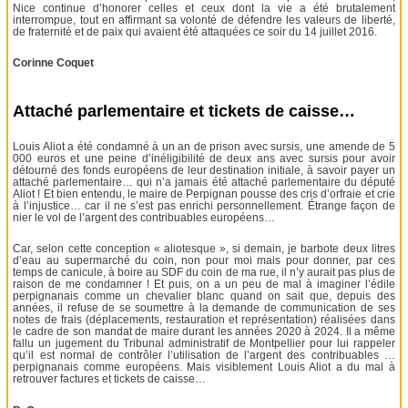
Nice continue d’honorer celles et ceux dont la vie a été brutalement
interrompue, tout en affirmant sa volonté de défendre les valeurs de liberté,
de fraternité et de paix qui avaient été attaquées ce soir du 14 juillet 2016.
Corinne Coquet
Attaché parlementaire et tickets de caisse…
Louis Aliot a été condamné à un an de prison avec sursis, une amende de 5
000 euros et une peine d’inéligibilité de deux ans avec sursis pour avoir
détourné des fonds européens de leur destination initiale, à savoir payer un
attaché parlementaire… qui n’a jamais été attaché parlementaire du député
Aliot ! Et bien entendu, le maire de Perpignan pousse des cris d’orfraie et crie
à l’injustice… car il ne s’est pas enrichi personnellement. Étrange façon de
nier le vol de l’argent des contribuables européens…
Car, selon cette conception « aliotesque », si demain, je barbote deux litres
d’eau au supermarché du coin, non pour moi mais pour donner, par ces
temps de canicule, à boire au SDF du coin de ma rue, il n’y aurait pas plus de
raison de me condamner ! Et puis, on a un peu de mal à imaginer l’édile
perpignanais comme un chevalier blanc quand on sait que, depuis des
années, il refuse de se soumettre à la demande de communication de ses
notes de frais (déplacements, restauration et représentation) réalisées dans
le cadre de son mandat de maire durant les années 2020 à 2024. Il a même
fallu un jugement du Tribunal administratif de Montpellier pour lui rappeler
qu’il est normal de contrôler l’utilisation de l’argent des contribuables …
perpignanais comme européens. Mais visiblement Louis Aliot a du mal à
retrouver factures et tickets de caisse…