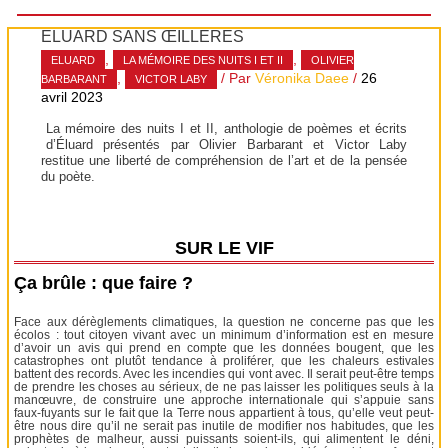
ÉLUARD SANS ŒILLÈRES
,
,
ELUARD
LA MÉMOIRE DES NUITS I ET II
OLIVIER
,
/ Par
Véronika Daee
/
26
BARBARANT
VICTOR LABY
avril 2023
La mémoire des nuits I et II, anthologie de poèmes et écrits
d’Éluard présentés par Olivier Barbarant et Victor Laby
restitue une liberté de compréhension de l’art et de la pensée
du poète.
SUR LE VIF
Ça brûle : que faire ?
Face aux dérèglements climatiques, la question ne concerne pas que les
écolos : tout citoyen vivant avec un minimum d’information est en mesure
d’avoir un avis qui prend en compte que les données bougent, que les
catastrophes ont plutôt tendance à proliférer, que les chaleurs estivales
battent des records. Avec les incendies qui vont avec. Il serait peut-être temps
de prendre les choses au sérieux, de ne pas laisser les politiques seuls à la
manœuvre, de construire une approche internationale qui s’appuie sans
faux-fuyants sur le fait que la Terre nous appartient à tous, qu’elle veut peut-
être nous dire qu’il ne serait pas inutile de modifier nos habitudes, que les
prophètes de malheur, aussi puissants soient-ils, qui alimentent le déni,