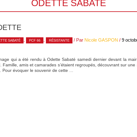
ODETTE SABATÉ
DETTE
,
,
/ Par
Nicole GASPON
/
9 octob
TTE SABATÉ
PCF 66
RÉSISTANTE
age qui a été rendu à Odette Sabaté samedi dernier devant la mairie
l. Famille, amis et camarades s’étaient regroupés, découvrant sur une 
o. Pour évoquer le souvenir de cette …