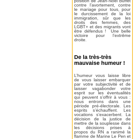
position de Jean-Noël Buffet
contre l’avortement, contre
le mariage pour tous, pour
le durcissement de la loi
immigration, sûr que les
droits des femmes, des
LGBT+ et des migrants vont
être défendus ! Une belle
victoire pour l’extrême
droite.
De la très-très
mauvaise humeur !
L’humeur vous laisse libre
de vous laisser embarquer
par votre subjectivité et de
laisser vagabonder votre
esprit sur les éventualités
qui peuvent s’offrir à vous :
nous entrons dans une
période pré-électorale. Les
esprits s’échauffent. Les
vocations s’exacerbent. La
décision de la justice de
mettre de la souplesse dans
les décisions prises à
propos du RN a ranimé la
flamme de Marine Le Pen et