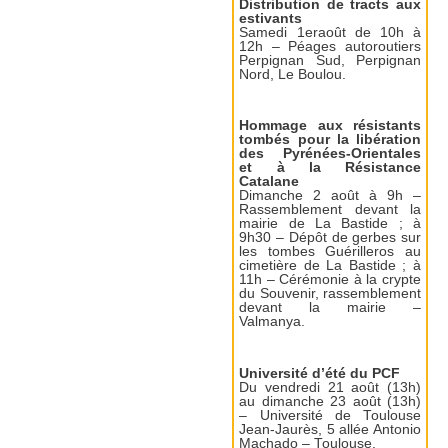
Distribution de tracts aux
estivants
Samedi 1eraoût de 10h à
12h – Péages autoroutiers
Perpignan Sud, Perpignan
Nord, Le Boulou.
Hommage aux résistants
tombés pour la libération
des Pyrénées-Orientales
et à la Résistance
Catalane
Dimanche 2 août à 9h –
Rassemblement devant la
mairie de La Bastide ; à
9h30 – Dépôt de gerbes sur
les tombes Guérilleros au
cimetière de La Bastide ; à
11h – Cérémonie à la crypte
du Souvenir, rassemblement
devant la mairie –
Valmanya.
Université d’été du PCF
Du vendredi 21 août (13h)
au dimanche 23 août (13h)
– Université de Toulouse
Jean-Jaurès, 5 allée Antonio
Machado – Toulouse.