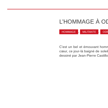
L’HOMMAGE À O
,
,
HOMMAGE
MILITANTE
ODE
C’est un bel et émouvant homm
cœur, ce jour-là baigné de solei
dessiné par Jean-Pierre Castill