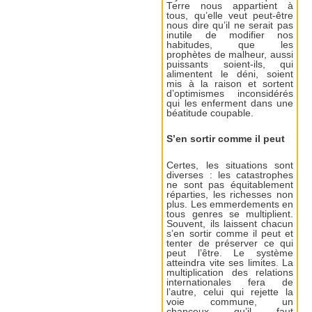
Terre nous appartient à
tous, qu’elle veut peut-être
nous dire qu’il ne serait pas
inutile de modifier nos
habitudes, que les
prophètes de malheur, aussi
puissants soient-ils, qui
alimentent le déni, soient
mis à la raison et sortent
d’optimismes inconsidérés
qui les enferment dans une
béatitude coupable.
S’en sortir comme il peut
Certes, les situations sont
diverses : les catastrophes
ne sont pas équitablement
réparties, les richesses non
plus. Les emmerdements en
tous genres se multiplient.
Souvent, ils laissent chacun
s’en sortir comme il peut et
tenter de préserver ce qui
peut l’être. Le système
atteindra vite ses limites. La
multiplication des relations
internationales fera de
l’autre, celui qui rejette la
voie commune, un
chanceux qu’il faut