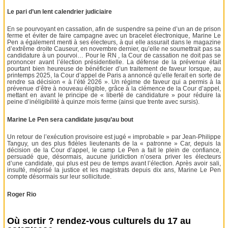
Le pari d’un lent calendrier judiciaire
En se pourvoyant en cassation, afin de suspendre sa peine d’un an de prison
ferme et éviter de faire campagne avec un bracelet électronique, Marine Le
Pen a également menti à ses électeurs, à qui elle assurait dans le magazine
d’extrême droite Causeur, en novembre dernier, qu’elle ne soumettrait pas sa
candidature à un pourvoi… Pour le RN , la Cour de cassation ne doit pas se
prononcer avant l’élection présidentielle. La défense de la prévenue était
pourtant bien heureuse de bénéficier d’un traitement de faveur lorsque, au
printemps 2025, la Cour d’appel de Paris a annoncé qu’elle ferait en sorte de
rendre sa décision « à l’été 2026 ». Un régime de faveur qui a permis à la
prévenue d’être à nouveau éligible, grâce à la clémence de la Cour d’appel,
mettant en avant le principe de « liberté de candidature » pour réduire la
peine d’inéligibilité à quinze mois ferme (ainsi que trente avec sursis).
Marine Le Pen sera candidate jusqu’au bout
Un retour de l’exécution provisoire est jugé « improbable » par Jean-Philippe
Tanguy, un des plus fidèles lieutenants de la « patronne » Car, depuis la
décision de la Cour d’appel, le camp Le Pen a fait le plein de confiance,
persuadé que, désormais, aucune juridiction n’osera priver les électeurs
d’une candidate, qui plus est peu de temps avant l’élection. Après avoir sali,
insulté, méprisé la justice et les magistrats depuis dix ans, Marine Le Pen
compte désormais sur leur sollicitude.
Roger Rio
Où sortir ? rendez-vous culturels du 17 au