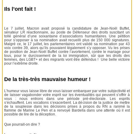
Ils l’ont fait !
Le 7 juillet, Macron avait proposé la candidature de Jean-Noël Buffet,
sénateur LR réactionnaire, au poste de Défenseur des droits suscitant un
tollé général d’une soixantaine d’associations humanitaires. Une pétition
pour s’opposer à sa nomination avait recueilli plus de 150 000 signatures.
Malgré ce, le 17 juillet, les parlementaires ont validé sa nomination par 43
voix contre 39, alors qu’ils pouvaient légalement s’y opposer. Vu les prises
de position de Jean-Noël Buffet contre l’avortement, contre le mariage pour
tous, pour le durcissement de la loi immigration, sûr que les droits des
femmes, des LGBT+ et des migrants vont être défendus ! Une belle victoire
pour l’extrême droite.
De la très-très mauvaise humeur !
L’humeur vous laisse libre de vous laisser embarquer par votre subjectivité et
de laisser vagabonder votre esprit sur les éventualités qui peuvent s’offrir à
vous : nous entrons dans une période pré-électorale. Les esprits
s’échauffent. Les vocations s’exacerbent. La décision de la justice de mettre
de la souplesse dans les décisions prises à propos du RN a ranimé la
flamme de Marine Le Pen et a renvoyé Bardella dans une attente où il est
possible de lire de la déception.
Que pourrait-on dire ?