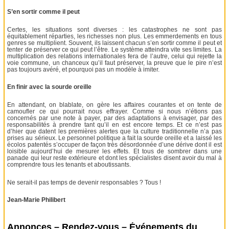
S’en sortir comme il peut
Certes, les situations sont diverses : les catastrophes ne sont pas
équitablement réparties, les richesses non plus. Les emmerdements en tous
genres se multiplient. Souvent, ils laissent chacun s’en sortir comme il peut et
tenter de préserver ce qui peut l’être. Le système atteindra vite ses limites. La
multiplication des relations internationales fera de l’autre, celui qui rejette la
voie commune, un chanceux qu’il faut préserver, la preuve que le pire n’est
pas toujours avéré, et pourquoi pas un modèle à imiter.
En finir avec la sourde oreille
En attendant, on blablate, on gère les affaires courantes et on tente de
camoufler ce qui pourrait nous effrayer. Comme si nous n’étions pas
concernés par une note à payer, par des adaptations à envisager, par des
responsabilités à prendre tant qu’il en est encore temps. Et ce n’est pas
d’hier que datent les premières alertes que la culture traditionnelle n’a pas
prises au sérieux. Le personnel politique a fait la sourde oreille et a laissé les
écolos patentés s’occuper de façon très désordonnée d’une dérive dont il est
loisible aujourd’hui de mesurer les effets. Et tous de sombrer dans une
panade qui leur reste extérieure et dont les spécialistes disent avoir du mal à
comprendre tous les tenants et aboutissants.
Ne serait-il pas temps de devenir responsables ? Tous !
Jean-Marie Philibert
Annonces – Rendez-vous – Événements du