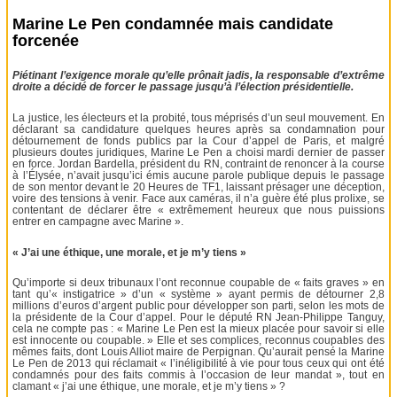
Marine Le Pen condamnée mais candidate
forcenée
Piétinant l’exigence morale qu’elle prônait jadis, la responsable d’extrême
droite a décidé de forcer le passage jusqu’à l’élection présidentielle.
La justice, les électeurs et la probité, tous méprisés d’un seul mouvement. En
déclarant sa candidature quelques heures après sa condamnation pour
détournement de fonds publics par la Cour d’appel de Paris, et malgré
plusieurs doutes juridiques, Marine Le Pen a choisi mardi dernier de passer
en force. Jordan Bardella, président du RN, contraint de renoncer à la course
à l’Élysée, n’avait jusqu’ici émis aucune parole publique depuis le passage
de son mentor devant le 20 Heures de TF1, laissant présager une déception,
voire des tensions à venir. Face aux caméras, il n’a guère été plus prolixe, se
contentant de déclarer être « extrêmement heureux que nous puissions
entrer en campagne avec Marine ».
« J’ai une éthique, une morale, et je m’y tiens »
Qu’importe si deux tribunaux l’ont reconnue coupable de « faits graves » en
tant qu’« instigatrice » d’un « système » ayant permis de détourner 2,8
millions d’euros d’argent public pour développer son parti, selon les mots de
la présidente de la Cour d’appel. Pour le député RN Jean-Philippe Tanguy,
cela ne compte pas : « Marine Le Pen est la mieux placée pour savoir si elle
est innocente ou coupable. » Elle et ses complices, reconnus coupables des
mêmes faits, dont Louis Alliot maire de Perpignan. Qu’aurait pensé la Marine
Le Pen de 2013 qui réclamait « l’inéligibilité à vie pour tous ceux qui ont été
condamnés pour des faits commis à l’occasion de leur mandat », tout en
clamant « j’ai une éthique, une morale, et je m’y tiens » ?