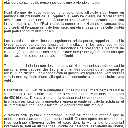
plusieurs centaines de personnes dans une profonde émotion.
Point d’orgue de cette journée, une cérémonie officielle s’est tenue en
présence du président de la République, entouré d’élus, de représentants
des institutions, des forces de sécurité et des services de secours. Dans son
intervention, le chef de l’État a salué la mémoire des victimes, le courage des
survivants et l’engagement de tous ceux qui étaient intervenus cette nuit-là
pour porter secours aux blessés.
Les associations de victimes ont également pris la parole, rappelant que si le
temps apaise parfois les blessures, il n’efface ni les absences ni les
traumatismes. Elles ont insisté sur l’importance de préserver la mémoire de
cette tragédie et de transmettre son histoire aux jeunes générations afin que
de tels actes ne sombrent jamais dans l’oubli.
Tout au long de la journée, les habitants de Nice se sont succédé devant le
mémorial pour déposer des fleurs, allumer des bougies ou simplement se
recueillir en silence. Les visages étaient graves, les regards souvent tournés
vers la mer, symbole d’une ville qui a dû apprendre à se reconstruire sans
oublier.
L’attentat du 14 juillet 2016 demeure l’un des plus meurtriers perpétrés sur le
sol français. Il avait coûté la vie à 86 personnes, dont 15 enfants, et fait plus
de 450 blessés. Dix ans plus tard, la douleur reste vive pour de nombreuses
familles, mais cette commémoration témoigne également de la solidarité et
de la résilience dont Nice a fait preuve depuis cette nuit tragique.
À travers cette journée d’hommage, la cité azuréenne a rappelé que la
mémoire constitue un rempart contre l’oubli. Dix ans après les événements,
Nice continue d’honorer celles et ceux dont la vie a été brutalement
interrompue, tout en affirmant sa volonté de défendre les valeurs de liberté,