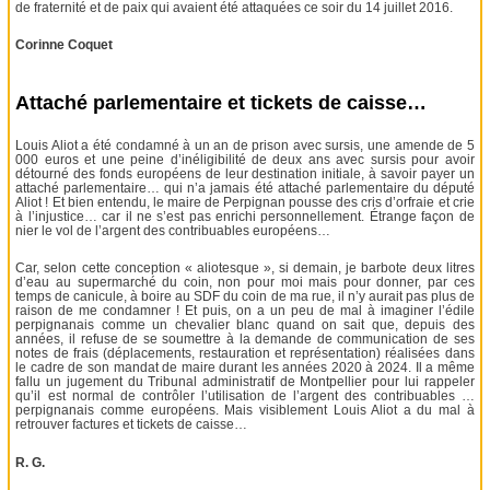
de fraternité et de paix qui avaient été attaquées ce soir du 14 juillet 2016.
Corinne Coquet
Attaché parlementaire et tickets de caisse…
Louis Aliot a été condamné à un an de prison avec sursis, une amende de 5
000 euros et une peine d’inéligibilité de deux ans avec sursis pour avoir
détourné des fonds européens de leur destination initiale, à savoir payer un
attaché parlementaire… qui n’a jamais été attaché parlementaire du député
Aliot ! Et bien entendu, le maire de Perpignan pousse des cris d’orfraie et crie
à l’injustice… car il ne s’est pas enrichi personnellement. Étrange façon de
nier le vol de l’argent des contribuables européens…
Car, selon cette conception « aliotesque », si demain, je barbote deux litres
d’eau au supermarché du coin, non pour moi mais pour donner, par ces
temps de canicule, à boire au SDF du coin de ma rue, il n’y aurait pas plus de
raison de me condamner ! Et puis, on a un peu de mal à imaginer l’édile
perpignanais comme un chevalier blanc quand on sait que, depuis des
années, il refuse de se soumettre à la demande de communication de ses
notes de frais (déplacements, restauration et représentation) réalisées dans
le cadre de son mandat de maire durant les années 2020 à 2024. Il a même
fallu un jugement du Tribunal administratif de Montpellier pour lui rappeler
qu’il est normal de contrôler l’utilisation de l’argent des contribuables …
perpignanais comme européens. Mais visiblement Louis Aliot a du mal à
retrouver factures et tickets de caisse…
R. G.