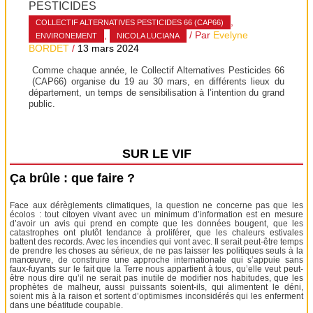
PESTICIDES
,
COLLECTIF ALTERNATIVES PESTICIDES 66 (CAP66)
,
/ Par
Evelyne
ENVIRONEMENT
NICOLA LUCIANA
BORDET
/
13 mars 2024
Comme chaque année, le Collectif Alternatives Pesticides 66
(CAP66) organise du 19 au 30 mars, en différents lieux du
département, un temps de sensibilisation à l’intention du grand
public.
SUR LE VIF
Ça brûle : que faire ?
Face aux dérèglements climatiques, la question ne concerne pas que les
écolos : tout citoyen vivant avec un minimum d’information est en mesure
d’avoir un avis qui prend en compte que les données bougent, que les
catastrophes ont plutôt tendance à proliférer, que les chaleurs estivales
battent des records. Avec les incendies qui vont avec. Il serait peut-être temps
de prendre les choses au sérieux, de ne pas laisser les politiques seuls à la
manœuvre, de construire une approche internationale qui s’appuie sans
faux-fuyants sur le fait que la Terre nous appartient à tous, qu’elle veut peut-
être nous dire qu’il ne serait pas inutile de modifier nos habitudes, que les
prophètes de malheur, aussi puissants soient-ils, qui alimentent le déni,
soient mis à la raison et sortent d’optimismes inconsidérés qui les enferment
dans une béatitude coupable.