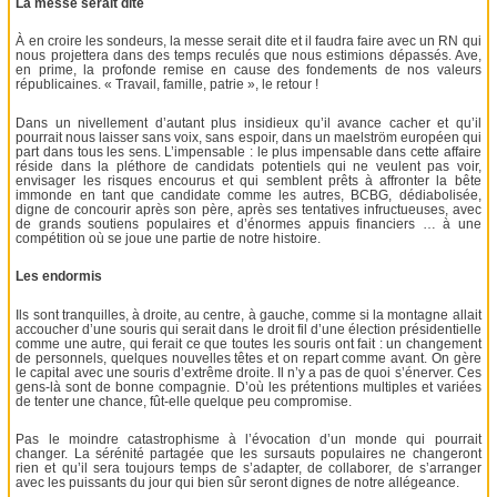
La messe serait dite
À en croire les sondeurs, la messe serait dite et il faudra faire avec un RN qui
nous projettera dans des temps reculés que nous estimions dépassés. Ave,
en prime, la profonde remise en cause des fondements de nos valeurs
républicaines. « Travail, famille, patrie », le retour !
Dans un nivellement d’autant plus insidieux qu’il avance cacher et qu’il
pourrait nous laisser sans voix, sans espoir, dans un maelström européen qui
part dans tous les sens. L’impensable : le plus impensable dans cette affaire
réside dans la pléthore de candidats potentiels qui ne veulent pas voir,
envisager les risques encourus et qui semblent prêts à affronter la bête
immonde en tant que candidate comme les autres, BCBG, dédiabolisée,
digne de concourir après son père, après ses tentatives infructueuses, avec
de grands soutiens populaires et d’énormes appuis financiers … à une
compétition où se joue une partie de notre histoire.
Les endormis
Ils sont tranquilles, à droite, au centre, à gauche, comme si la montagne allait
accoucher d’une souris qui serait dans le droit fil d’une élection présidentielle
comme une autre, qui ferait ce que toutes les souris ont fait : un changement
de personnels, quelques nouvelles têtes et on repart comme avant. On gère
le capital avec une souris d’extrême droite. Il n’y a pas de quoi s’énerver. Ces
gens-là sont de bonne compagnie. D’où les prétentions multiples et variées
de tenter une chance, fût-elle quelque peu compromise.
Pas le moindre catastrophisme à l’évocation d’un monde qui pourrait
changer. La sérénité partagée que les sursauts populaires ne changeront
rien et qu’il sera toujours temps de s’adapter, de collaborer, de s’arranger
avec les puissants du jour qui bien sûr seront dignes de notre allégeance.