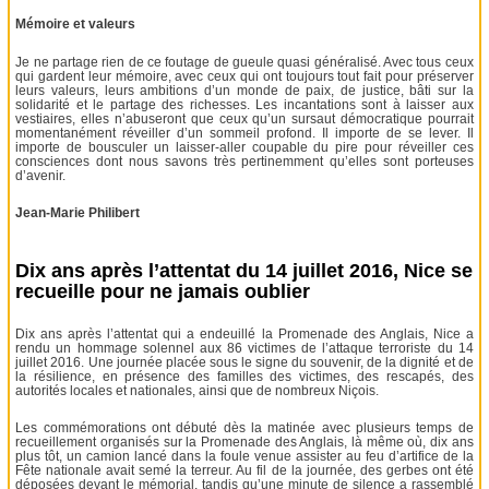
Mémoire et valeurs
Je ne partage rien de ce foutage de gueule quasi généralisé. Avec tous ceux
qui gardent leur mémoire, avec ceux qui ont toujours tout fait pour préserver
leurs valeurs, leurs ambitions d’un monde de paix, de justice, bâti sur la
solidarité et le partage des richesses. Les incantations sont à laisser aux
vestiaires, elles n’abuseront que ceux qu’un sursaut démocratique pourrait
momentanément réveiller d’un sommeil profond. Il importe de se lever. Il
importe de bousculer un laisser-aller coupable du pire pour réveiller ces
consciences dont nous savons très pertinemment qu’elles sont porteuses
d’avenir.
Jean-Marie Philibert
Dix ans après l’attentat du 14 juillet 2016, Nice se
recueille pour ne jamais oublier
Dix ans après l’attentat qui a endeuillé la Promenade des Anglais, Nice a
rendu un hommage solennel aux 86 victimes de l’attaque terroriste du 14
juillet 2016. Une journée placée sous le signe du souvenir, de la dignité et de
la résilience, en présence des familles des victimes, des rescapés, des
autorités locales et nationales, ainsi que de nombreux Niçois.
Les commémorations ont débuté dès la matinée avec plusieurs temps de
recueillement organisés sur la Promenade des Anglais, là même où, dix ans
plus tôt, un camion lancé dans la foule venue assister au feu d’artifice de la
Fête nationale avait semé la terreur. Au fil de la journée, des gerbes ont été
déposées devant le mémorial, tandis qu’une minute de silence a rassemblé