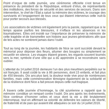
Point d’orgue de cette journée, une cérémonie officielle s’est tenue en
présence du président de la République, entouré d’élus, de représentants
des institutions, des forces de sécurité et des services de secours. Dans son
intervention, le chef de l’État a salué la mémoire des victimes, le courage des
survivants et l’engagement de tous ceux qui étaient intervenus cette nuit-là
pour porter secours aux blessés.
Les associations de victimes ont également pris la parole, rappelant que si le
temps apaise parfois les blessures, il n’efface ni les absences ni les
traumatismes. Elles ont insisté sur l’importance de préserver la mémoire de
cette tragédie et de transmettre son histoire aux jeunes générations afin que
de tels actes ne sombrent jamais dans l’oubli.
Tout au long de la journée, les habitants de Nice se sont succédé devant le
mémorial pour déposer des fleurs, allumer des bougies ou simplement se
recueillir en silence. Les visages étaient graves, les regards souvent tournés
vers la mer, symbole d’une ville qui a dû apprendre à se reconstruire sans
oublier.
L’attentat du 14 juillet 2016 demeure l’un des plus meurtriers perpétrés sur le
sol français. Il avait coûté la vie à 86 personnes, dont 15 enfants, et fait plus
de 450 blessés. Dix ans plus tard, la douleur reste vive pour de nombreuses
familles, mais cette commémoration témoigne également de la solidarité et
de la résilience dont Nice a fait preuve depuis cette nuit tragique.
À travers cette journée d’hommage, la cité azuréenne a rappelé que la
mémoire constitue un rempart contre l’oubli. Dix ans après les événements,
Nice continue d’honorer celles et ceux dont la vie a été brutalement
interrompue, tout en affirmant sa volonté de défendre les valeurs de liberté,
de fraternité et de paix qui avaient été attaquées ce soir du 14 juillet 2016.