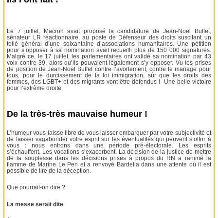
Le 7 juillet, Macron avait proposé la candidature de Jean-Noël Buffet,
sénateur LR réactionnaire, au poste de Défenseur des droits suscitant un
tollé général d’une soixantaine d’associations humanitaires. Une pétition
pour s’opposer à sa nomination avait recueilli plus de 150 000 signatures.
Malgré ce, le 17 juillet, les parlementaires ont validé sa nomination par 43
voix contre 39, alors qu’ils pouvaient légalement s’y opposer. Vu les prises
de position de Jean-Noël Buffet contre l’avortement, contre le mariage pour
tous, pour le durcissement de la loi immigration, sûr que les droits des
femmes, des LGBT+ et des migrants vont être défendus ! Une belle victoire
pour l’extrême droite.
De la très-très mauvaise humeur !
L’humeur vous laisse libre de vous laisser embarquer par votre subjectivité et
de laisser vagabonder votre esprit sur les éventualités qui peuvent s’offrir à
vous : nous entrons dans une période pré-électorale. Les esprits
s’échauffent. Les vocations s’exacerbent. La décision de la justice de mettre
de la souplesse dans les décisions prises à propos du RN a ranimé la
flamme de Marine Le Pen et a renvoyé Bardella dans une attente où il est
possible de lire de la déception.
Que pourrait-on dire ?
La messe serait dite