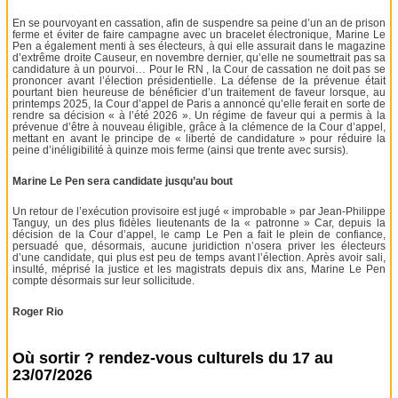
En se pourvoyant en cassation, afin de suspendre sa peine d’un an de prison
ferme et éviter de faire campagne avec un bracelet électronique, Marine Le
Pen a également menti à ses électeurs, à qui elle assurait dans le magazine
d’extrême droite Causeur, en novembre dernier, qu’elle ne soumettrait pas sa
candidature à un pourvoi… Pour le RN , la Cour de cassation ne doit pas se
prononcer avant l’élection présidentielle. La défense de la prévenue était
pourtant bien heureuse de bénéficier d’un traitement de faveur lorsque, au
printemps 2025, la Cour d’appel de Paris a annoncé qu’elle ferait en sorte de
rendre sa décision « à l’été 2026 ». Un régime de faveur qui a permis à la
prévenue d’être à nouveau éligible, grâce à la clémence de la Cour d’appel,
mettant en avant le principe de « liberté de candidature » pour réduire la
peine d’inéligibilité à quinze mois ferme (ainsi que trente avec sursis).
Marine Le Pen sera candidate jusqu’au bout
Un retour de l’exécution provisoire est jugé « improbable » par Jean-Philippe
Tanguy, un des plus fidèles lieutenants de la « patronne » Car, depuis la
décision de la Cour d’appel, le camp Le Pen a fait le plein de confiance,
persuadé que, désormais, aucune juridiction n’osera priver les électeurs
d’une candidate, qui plus est peu de temps avant l’élection. Après avoir sali,
insulté, méprisé la justice et les magistrats depuis dix ans, Marine Le Pen
compte désormais sur leur sollicitude.
Roger Rio
Où sortir ? rendez-vous culturels du 17 au
23/07/2026