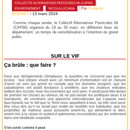
,
COLLECTIF ALTERNATIVES PESTICIDES 66 (CAP66)
,
/ Par
Evelyne
ENVIRONEMENT
NICOLA LUCIANA
BORDET
/
13 mars 2024
Comme chaque année, le Collectif Alternatives Pesticides 66
(CAP66) organise du 19 au 30 mars, en différents lieux du
département, un temps de sensibilisation à l’intention du grand
public.
SUR LE VIF
Ça brûle : que faire ?
Face aux dérèglements climatiques, la question ne concerne pas que les
écolos : tout citoyen vivant avec un minimum d’information est en mesure
d’avoir un avis qui prend en compte que les données bougent, que les
catastrophes ont plutôt tendance à proliférer, que les chaleurs estivales
battent des records. Avec les incendies qui vont avec. Il serait peut-être temps
de prendre les choses au sérieux, de ne pas laisser les politiques seuls à la
manœuvre, de construire une approche internationale qui s’appuie sans
faux-fuyants sur le fait que la Terre nous appartient à tous, qu’elle veut peut-
être nous dire qu’il ne serait pas inutile de modifier nos habitudes, que les
prophètes de malheur, aussi puissants soient-ils, qui alimentent le déni,
soient mis à la raison et sortent d’optimismes inconsidérés qui les enferment
dans une béatitude coupable.
S’en sortir comme il peut