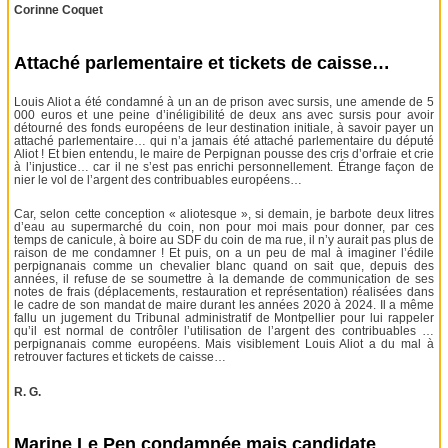
Corinne Coquet
Attaché parlementaire et tickets de caisse…
Louis Aliot a été condamné à un an de prison avec sursis, une amende de 5
000 euros et une peine d’inéligibilité de deux ans avec sursis pour avoir
détourné des fonds européens de leur destination initiale, à savoir payer un
attaché parlementaire… qui n’a jamais été attaché parlementaire du député
Aliot ! Et bien entendu, le maire de Perpignan pousse des cris d’orfraie et crie
à l’injustice… car il ne s’est pas enrichi personnellement. Étrange façon de
nier le vol de l’argent des contribuables européens…
Car, selon cette conception « aliotesque », si demain, je barbote deux litres
d’eau au supermarché du coin, non pour moi mais pour donner, par ces
temps de canicule, à boire au SDF du coin de ma rue, il n’y aurait pas plus de
raison de me condamner ! Et puis, on a un peu de mal à imaginer l’édile
perpignanais comme un chevalier blanc quand on sait que, depuis des
années, il refuse de se soumettre à la demande de communication de ses
notes de frais (déplacements, restauration et représentation) réalisées dans
le cadre de son mandat de maire durant les années 2020 à 2024. Il a même
fallu un jugement du Tribunal administratif de Montpellier pour lui rappeler
qu’il est normal de contrôler l’utilisation de l’argent des contribuables …
perpignanais comme européens. Mais visiblement Louis Aliot a du mal à
retrouver factures et tickets de caisse…
R. G.
Marine Le Pen condamnée mais candidate