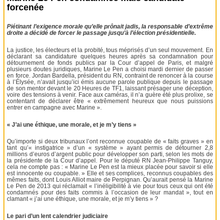
forcenée
Piétinant l’exigence morale qu’elle prônait jadis, la responsable d’extrême
droite a décidé de forcer le passage jusqu’à l’élection présidentielle.
La justice, les électeurs et la probité, tous méprisés d’un seul mouvement. En
déclarant sa candidature quelques heures après sa condamnation pour
détournement de fonds publics par la Cour d’appel de Paris, et malgré
plusieurs doutes juridiques, Marine Le Pen a choisi mardi dernier de passer
en force. Jordan Bardella, président du RN, contraint de renoncer à la course
à l’Élysée, n’avait jusqu’ici émis aucune parole publique depuis le passage
de son mentor devant le 20 Heures de TF1, laissant présager une déception,
voire des tensions à venir. Face aux caméras, il n’a guère été plus prolixe, se
contentant de déclarer être « extrêmement heureux que nous puissions
entrer en campagne avec Marine ».
« J’ai une éthique, une morale, et je m’y tiens »
Qu’importe si deux tribunaux l’ont reconnue coupable de « faits graves » en
tant qu’« instigatrice » d’un « système » ayant permis de détourner 2,8
millions d’euros d’argent public pour développer son parti, selon les mots de
la présidente de la Cour d’appel. Pour le député RN Jean-Philippe Tanguy,
cela ne compte pas : « Marine Le Pen est la mieux placée pour savoir si elle
est innocente ou coupable. » Elle et ses complices, reconnus coupables des
mêmes faits, dont Louis Alliot maire de Perpignan. Qu’aurait pensé la Marine
Le Pen de 2013 qui réclamait « l’inéligibilité à vie pour tous ceux qui ont été
condamnés pour des faits commis à l’occasion de leur mandat », tout en
clamant « j’ai une éthique, une morale, et je m’y tiens » ?
Le pari d’un lent calendrier judiciaire