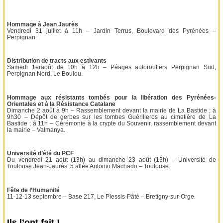
Hommage à Jean Jaurès
Vendredi 31 juillet à 11h – Jardin Terrus, Boulevard des Pyrénées –
Perpignan.
Distribution de tracts aux estivants
Samedi 1eraoût de 10h à 12h – Péages autoroutiers Perpignan Sud,
Perpignan Nord, Le Boulou.
Hommage aux résistants tombés pour la libération des Pyrénées-
Orientales et à la Résistance Catalane
Dimanche 2 août à 9h – Rassemblement devant la mairie de La Bastide ; à
9h30 – Dépôt de gerbes sur les tombes Guérilleros au cimetière de La
Bastide ; à 11h – Cérémonie à la crypte du Souvenir, rassemblement devant
la mairie – Valmanya.
Université d’été du PCF
Du vendredi 21 août (13h) au dimanche 23 août (13h) – Université de
Toulouse Jean-Jaurès, 5 allée Antonio Machado – Toulouse.
Fête de l’Humanité
11-12-13 septembre – Base 217, Le Plessis-Pâté – Bretigny-sur-Orge.
Ils l’ont fait !