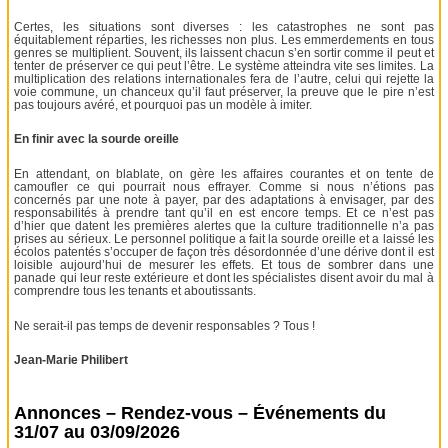
Certes, les situations sont diverses : les catastrophes ne sont pas
équitablement réparties, les richesses non plus. Les emmerdements en tous
genres se multiplient. Souvent, ils laissent chacun s’en sortir comme il peut et
tenter de préserver ce qui peut l’être. Le système atteindra vite ses limites. La
multiplication des relations internationales fera de l’autre, celui qui rejette la
voie commune, un chanceux qu’il faut préserver, la preuve que le pire n’est
pas toujours avéré, et pourquoi pas un modèle à imiter.
En finir avec la sourde oreille
En attendant, on blablate, on gère les affaires courantes et on tente de
camoufler ce qui pourrait nous effrayer. Comme si nous n’étions pas
concernés par une note à payer, par des adaptations à envisager, par des
responsabilités à prendre tant qu’il en est encore temps. Et ce n’est pas
d’hier que datent les premières alertes que la culture traditionnelle n’a pas
prises au sérieux. Le personnel politique a fait la sourde oreille et a laissé les
écolos patentés s’occuper de façon très désordonnée d’une dérive dont il est
loisible aujourd’hui de mesurer les effets. Et tous de sombrer dans une
panade qui leur reste extérieure et dont les spécialistes disent avoir du mal à
comprendre tous les tenants et aboutissants.
Ne serait-il pas temps de devenir responsables ? Tous !
Jean-Marie Philibert
Annonces – Rendez-vous – Événements du
31/07 au 03/09/2026