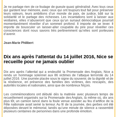
Je ne partage rien de ce foutage de gueule quasi généralisé. Avec tous ceux
qui gardent leur mémoire, avec ceux qui ont toujours tout fait pour préserver
leurs valeurs, leurs ambitions d’un monde de paix, de justice, bâti sur la
solidarité et le partage des richesses. Les incantations sont à laisser aux
vestiaires, elles n’abuseront que ceux qu’un sursaut démocratique pourrait
momentanément réveiller d’un sommeil profond. Il importe de se lever. Il
importe de bousculer un laisser-aller coupable du pire pour réveiller ces
consciences dont nous savons très pertinemment qu’elles sont porteuses
d’avenir.
Jean-Marie Philibert
Dix ans après l’attentat du 14 juillet 2016, Nice se
recueille pour ne jamais oublier
Dix ans après l’attentat qui a endeuillé la Promenade des Anglais, Nice a
rendu un hommage solennel aux 86 victimes de l’attaque terroriste du 14
juillet 2016. Une journée placée sous le signe du souvenir, de la dignité et de
la résilience, en présence des familles des victimes, des rescapés, des
autorités locales et nationales, ainsi que de nombreux Niçois.
Les commémorations ont débuté dès la matinée avec plusieurs temps de
recueillement organisés sur la Promenade des Anglais, là même où, dix ans
plus tôt, un camion lancé dans la foule venue assister au feu d’artifice de la
Fête nationale avait semé la terreur. Au fil de la journée, des gerbes ont été
déposées devant le mémorial, tandis qu’une minute de silence a rassemblé
plusieurs centaines de personnes dans une profonde émotion.