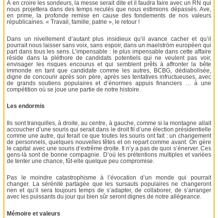
À en croire les sondeurs, la messe serait dite et il faudra faire avec un RN qui
nous projettera dans des temps reculés que nous estimions dépassés. Ave,
en prime, la profonde remise en cause des fondements de nos valeurs
républicaines. « Travail, famille, patrie », le retour !
Dans un nivellement d’autant plus insidieux qu’il avance cacher et qu’il
pourrait nous laisser sans voix, sans espoir, dans un maelström européen qui
part dans tous les sens. L’impensable : le plus impensable dans cette affaire
réside dans la pléthore de candidats potentiels qui ne veulent pas voir,
envisager les risques encourus et qui semblent prêts à affronter la bête
immonde en tant que candidate comme les autres, BCBG, dédiabolisée,
digne de concourir après son père, après ses tentatives infructueuses, avec
de grands soutiens populaires et d’énormes appuis financiers … à une
compétition où se joue une partie de notre histoire.
Les endormis
Ils sont tranquilles, à droite, au centre, à gauche, comme si la montagne allait
accoucher d’une souris qui serait dans le droit fil d’une élection présidentielle
comme une autre, qui ferait ce que toutes les souris ont fait : un changement
de personnels, quelques nouvelles têtes et on repart comme avant. On gère
le capital avec une souris d’extrême droite. Il n’y a pas de quoi s’énerver. Ces
gens-là sont de bonne compagnie. D’où les prétentions multiples et variées
de tenter une chance, fût-elle quelque peu compromise.
Pas le moindre catastrophisme à l’évocation d’un monde qui pourrait
changer. La sérénité partagée que les sursauts populaires ne changeront
rien et qu’il sera toujours temps de s’adapter, de collaborer, de s’arranger
avec les puissants du jour qui bien sûr seront dignes de notre allégeance.
Mémoire et valeurs