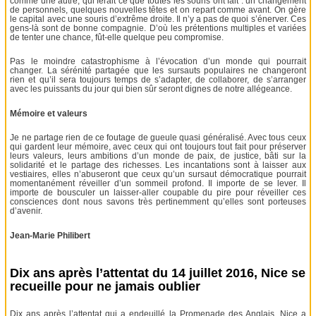
comme une autre, qui ferait ce que toutes les souris ont fait : un changement
de personnels, quelques nouvelles têtes et on repart comme avant. On gère
le capital avec une souris d’extrême droite. Il n’y a pas de quoi s’énerver. Ces
gens-là sont de bonne compagnie. D’où les prétentions multiples et variées
de tenter une chance, fût-elle quelque peu compromise.
Pas le moindre catastrophisme à l’évocation d’un monde qui pourrait
changer. La sérénité partagée que les sursauts populaires ne changeront
rien et qu’il sera toujours temps de s’adapter, de collaborer, de s’arranger
avec les puissants du jour qui bien sûr seront dignes de notre allégeance.
Mémoire et valeurs
Je ne partage rien de ce foutage de gueule quasi généralisé. Avec tous ceux
qui gardent leur mémoire, avec ceux qui ont toujours tout fait pour préserver
leurs valeurs, leurs ambitions d’un monde de paix, de justice, bâti sur la
solidarité et le partage des richesses. Les incantations sont à laisser aux
vestiaires, elles n’abuseront que ceux qu’un sursaut démocratique pourrait
momentanément réveiller d’un sommeil profond. Il importe de se lever. Il
importe de bousculer un laisser-aller coupable du pire pour réveiller ces
consciences dont nous savons très pertinemment qu’elles sont porteuses
d’avenir.
Jean-Marie Philibert
Dix ans après l’attentat du 14 juillet 2016, Nice se
recueille pour ne jamais oublier
Dix ans après l’attentat qui a endeuillé la Promenade des Anglais, Nice a