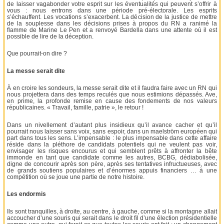
de laisser vagabonder votre esprit sur les éventualités qui peuvent s’offrir à
vous : nous entrons dans une période pré-électorale. Les esprits
s’échauffent. Les vocations s’exacerbent. La décision de la justice de mettre
de la souplesse dans les décisions prises à propos du RN a ranimé la
flamme de Marine Le Pen et a renvoyé Bardella dans une attente où il est
possible de lire de la déception.
Que pourrait-on dire ?
La messe serait dite
À en croire les sondeurs, la messe serait dite et il faudra faire avec un RN qui
nous projettera dans des temps reculés que nous estimions dépassés. Ave,
en prime, la profonde remise en cause des fondements de nos valeurs
républicaines. « Travail, famille, patrie », le retour !
Dans un nivellement d’autant plus insidieux qu’il avance cacher et qu’il
pourrait nous laisser sans voix, sans espoir, dans un maelström européen qui
part dans tous les sens. L’impensable : le plus impensable dans cette affaire
réside dans la pléthore de candidats potentiels qui ne veulent pas voir,
envisager les risques encourus et qui semblent prêts à affronter la bête
immonde en tant que candidate comme les autres, BCBG, dédiabolisée,
digne de concourir après son père, après ses tentatives infructueuses, avec
de grands soutiens populaires et d’énormes appuis financiers … à une
compétition où se joue une partie de notre histoire.
Les endormis
Ils sont tranquilles, à droite, au centre, à gauche, comme si la montagne allait
accoucher d’une souris qui serait dans le droit fil d’une élection présidentielle