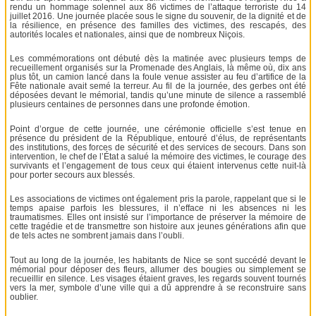
rendu un hommage solennel aux 86 victimes de l’attaque terroriste du 14
juillet 2016. Une journée placée sous le signe du souvenir, de la dignité et de
la résilience, en présence des familles des victimes, des rescapés, des
autorités locales et nationales, ainsi que de nombreux Niçois.
Les commémorations ont débuté dès la matinée avec plusieurs temps de
recueillement organisés sur la Promenade des Anglais, là même où, dix ans
plus tôt, un camion lancé dans la foule venue assister au feu d’artifice de la
Fête nationale avait semé la terreur. Au fil de la journée, des gerbes ont été
déposées devant le mémorial, tandis qu’une minute de silence a rassemblé
plusieurs centaines de personnes dans une profonde émotion.
Point d’orgue de cette journée, une cérémonie officielle s’est tenue en
présence du président de la République, entouré d’élus, de représentants
des institutions, des forces de sécurité et des services de secours. Dans son
intervention, le chef de l’État a salué la mémoire des victimes, le courage des
survivants et l’engagement de tous ceux qui étaient intervenus cette nuit-là
pour porter secours aux blessés.
Les associations de victimes ont également pris la parole, rappelant que si le
temps apaise parfois les blessures, il n’efface ni les absences ni les
traumatismes. Elles ont insisté sur l’importance de préserver la mémoire de
cette tragédie et de transmettre son histoire aux jeunes générations afin que
de tels actes ne sombrent jamais dans l’oubli.
Tout au long de la journée, les habitants de Nice se sont succédé devant le
mémorial pour déposer des fleurs, allumer des bougies ou simplement se
recueillir en silence. Les visages étaient graves, les regards souvent tournés
vers la mer, symbole d’une ville qui a dû apprendre à se reconstruire sans
oublier.