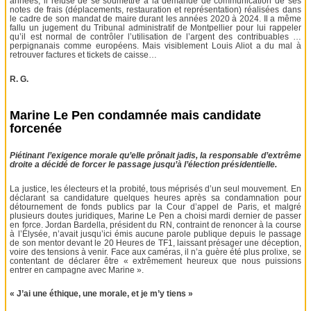
années, il refuse de se soumettre à la demande de communication de ses
notes de frais (déplacements, restauration et représentation) réalisées dans
le cadre de son mandat de maire durant les années 2020 à 2024. Il a même
fallu un jugement du Tribunal administratif de Montpellier pour lui rappeler
qu’il est normal de contrôler l’utilisation de l’argent des contribuables …
perpignanais comme européens. Mais visiblement Louis Aliot a du mal à
retrouver factures et tickets de caisse…
R. G.
Marine Le Pen condamnée mais candidate
forcenée
Piétinant l’exigence morale qu’elle prônait jadis, la responsable d’extrême
droite a décidé de forcer le passage jusqu’à l’élection présidentielle.
La justice, les électeurs et la probité, tous méprisés d’un seul mouvement. En
déclarant sa candidature quelques heures après sa condamnation pour
détournement de fonds publics par la Cour d’appel de Paris, et malgré
plusieurs doutes juridiques, Marine Le Pen a choisi mardi dernier de passer
en force. Jordan Bardella, président du RN, contraint de renoncer à la course
à l’Élysée, n’avait jusqu’ici émis aucune parole publique depuis le passage
de son mentor devant le 20 Heures de TF1, laissant présager une déception,
voire des tensions à venir. Face aux caméras, il n’a guère été plus prolixe, se
contentant de déclarer être « extrêmement heureux que nous puissions
entrer en campagne avec Marine ».
« J’ai une éthique, une morale, et je m’y tiens »