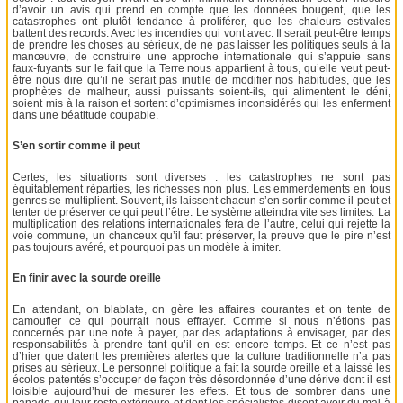
d’avoir un avis qui prend en compte que les données bougent, que les
catastrophes ont plutôt tendance à proliférer, que les chaleurs estivales
battent des records. Avec les incendies qui vont avec. Il serait peut-être temps
de prendre les choses au sérieux, de ne pas laisser les politiques seuls à la
manœuvre, de construire une approche internationale qui s’appuie sans
faux-fuyants sur le fait que la Terre nous appartient à tous, qu’elle veut peut-
être nous dire qu’il ne serait pas inutile de modifier nos habitudes, que les
prophètes de malheur, aussi puissants soient-ils, qui alimentent le déni,
soient mis à la raison et sortent d’optimismes inconsidérés qui les enferment
dans une béatitude coupable.
S’en sortir comme il peut
Certes, les situations sont diverses : les catastrophes ne sont pas
équitablement réparties, les richesses non plus. Les emmerdements en tous
genres se multiplient. Souvent, ils laissent chacun s’en sortir comme il peut et
tenter de préserver ce qui peut l’être. Le système atteindra vite ses limites. La
multiplication des relations internationales fera de l’autre, celui qui rejette la
voie commune, un chanceux qu’il faut préserver, la preuve que le pire n’est
pas toujours avéré, et pourquoi pas un modèle à imiter.
En finir avec la sourde oreille
En attendant, on blablate, on gère les affaires courantes et on tente de
camoufler ce qui pourrait nous effrayer. Comme si nous n’étions pas
concernés par une note à payer, par des adaptations à envisager, par des
responsabilités à prendre tant qu’il en est encore temps. Et ce n’est pas
d’hier que datent les premières alertes que la culture traditionnelle n’a pas
prises au sérieux. Le personnel politique a fait la sourde oreille et a laissé les
écolos patentés s’occuper de façon très désordonnée d’une dérive dont il est
loisible aujourd’hui de mesurer les effets. Et tous de sombrer dans une
panade qui leur reste extérieure et dont les spécialistes disent avoir du mal à