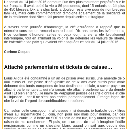
L’attentat du 14 juillet 2016 demeure l’un des plus meurtriers perpétrés sur le
sol français. Il avait coûté la vie à 86 personnes, dont 15 enfants, et fait plus
de 450 blessés. Dix ans plus tard, la douleur reste vive pour de nombreuses
familles, mais cette commémoration témoigne également de la solidarité et
de la résilience dont Nice a fait preuve depuis cette nuit tragique.
À travers cette journée d’hommage, la cité azuréenne a rappelé que la
mémoire constitue un rempart contre l’oubli. Dix ans après les événements,
Nice continue d’honorer celles et ceux dont la vie a été brutalement
interrompue, tout en affirmant sa volonté de défendre les valeurs de liberté,
de fraternité et de paix qui avaient été attaquées ce soir du 14 juillet 2016.
Corinne Coquet
Attaché parlementaire et tickets de caisse…
Louis Aliot a été condamné à un an de prison avec sursis, une amende de 5
000 euros et une peine d’inéligibilité de deux ans avec sursis pour avoir
détourné des fonds européens de leur destination initiale, à savoir payer un
attaché parlementaire… qui n’a jamais été attaché parlementaire du député
Aliot ! Et bien entendu, le maire de Perpignan pousse des cris d’orfraie et crie
à l’injustice… car il ne s’est pas enrichi personnellement. Étrange façon de
nier le vol de l’argent des contribuables européens…
Car, selon cette conception « aliotesque », si demain, je barbote deux litres
d’eau au supermarché du coin, non pour moi mais pour donner, par ces
temps de canicule, à boire au SDF du coin de ma rue, il n’y aurait pas plus de
raison de me condamner ! Et puis, on a un peu de mal à imaginer l’édile
perpignanais comme un chevalier blanc quand on sait que, depuis des