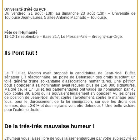
Université d’été du PCF
Du vendredi 21 août (13h) au dimanche 23 août (13h) – Université de
Toulouse Jean-Jaurès, 5 allée Antonio Machado – Toulouse.
Fête de l’Humanité
11-12-13 septembre – Base 217, Le Plessis-Pâté – Bretigny-sur-Orge.
Ils l’ont fait !
Le 7 juillet, Macron avait proposé la candidature de Jean-Noël Buffet,
sénateur LR réactionnaire, au poste de Défenseur des droits suscitant un
tollé général d’une soixantaine d’associations humanitaires. Une pétition
pour s’opposer à sa nomination avait recueilli plus de 150 000 signatures.
Malgré ce, le 17 juillet, les parlementaires ont validé sa nomination par 43
voix contre 39, alors qu’ils pouvaient légalement s’y opposer. Vu les prises
de position de Jean-Noël Buffet contre l’avortement, contre le mariage pour
tous, pour le durcissement de la loi immigration, sûr que les droits des
femmes, des LGBT+ et des migrants vont être défendus ! Une belle victoire
pour l’extrême droite.
De la très-très mauvaise humeur !
L’humeur vous laisse libre de vous laisser embarquer par votre subjectivité et