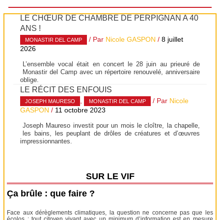
LE CHŒUR DE CHAMBRE DE PERPIGNAN A 40
ANS !
/ Par
Nicole GASPON
/
8 juillet
MONASTIR DEL CAMP
2026
L’ensemble vocal était en concert le 28 juin au prieuré de
Monastir del Camp avec un répertoire renouvelé, anniversaire
oblige.
LE RÉCIT DES ENFOUIS
,
/ Par
Nicole
JOSEPH MAURESO
MONASTIR DEL CAMP
GASPON
/
11 octobre 2023
Joseph Maureso investit pour un mois le cloître, la chapelle,
les bains, les peuplant de drôles de créatures et d’œuvres
impressionnantes.
SUR LE VIF
Ça brûle : que faire ?
Face aux dérèglements climatiques, la question ne concerne pas que les
écolos : tout citoyen vivant avec un minimum d’information est en mesure