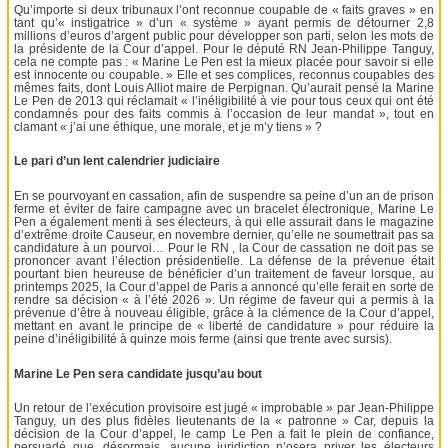
Qu’importe si deux tribunaux l’ont reconnue coupable de « faits graves » en
tant qu’« instigatrice » d’un « système » ayant permis de détourner 2,8
millions d’euros d’argent public pour développer son parti, selon les mots de
la présidente de la Cour d’appel. Pour le député RN Jean-Philippe Tanguy,
cela ne compte pas : « Marine Le Pen est la mieux placée pour savoir si elle
est innocente ou coupable. » Elle et ses complices, reconnus coupables des
mêmes faits, dont Louis Alliot maire de Perpignan. Qu’aurait pensé la Marine
Le Pen de 2013 qui réclamait « l’inéligibilité à vie pour tous ceux qui ont été
condamnés pour des faits commis à l’occasion de leur mandat », tout en
clamant « j’ai une éthique, une morale, et je m’y tiens » ?
Le pari d’un lent calendrier judiciaire
En se pourvoyant en cassation, afin de suspendre sa peine d’un an de prison
ferme et éviter de faire campagne avec un bracelet électronique, Marine Le
Pen a également menti à ses électeurs, à qui elle assurait dans le magazine
d’extrême droite Causeur, en novembre dernier, qu’elle ne soumettrait pas sa
candidature à un pourvoi… Pour le RN , la Cour de cassation ne doit pas se
prononcer avant l’élection présidentielle. La défense de la prévenue était
pourtant bien heureuse de bénéficier d’un traitement de faveur lorsque, au
printemps 2025, la Cour d’appel de Paris a annoncé qu’elle ferait en sorte de
rendre sa décision « à l’été 2026 ». Un régime de faveur qui a permis à la
prévenue d’être à nouveau éligible, grâce à la clémence de la Cour d’appel,
mettant en avant le principe de « liberté de candidature » pour réduire la
peine d’inéligibilité à quinze mois ferme (ainsi que trente avec sursis).
Marine Le Pen sera candidate jusqu’au bout
Un retour de l’exécution provisoire est jugé « improbable » par Jean-Philippe
Tanguy, un des plus fidèles lieutenants de la « patronne » Car, depuis la
décision de la Cour d’appel, le camp Le Pen a fait le plein de confiance,
persuadé que, désormais, aucune juridiction n’osera priver les électeurs