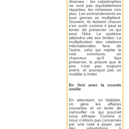
diverses : les catastrophes
ne sont pas équitablement
réparties, les richesses non
plus. Les emmerdements en
tous genres se multiplient.
Souvent, ils laissent chacun
s’en sortir comme il peut et
tenter de préserver ce qui
peut l’être. Le système
atteindra vite ses limites. La
multiplication des relations
internationales fera de
l’autre, celui qui rejette la
voie commune, un
chanceux qu’il faut
préserver, la preuve que le
pire n’est pas toujours
avéré, et pourquoi pas un
modèle à imiter.
En finir avec la sourde
oreille
En attendant, on blablate,
on gère les affaires
courantes et on tente de
camoufler ce qui pourrait
nous effrayer. Comme si
nous n’étions pas concernés
par une note à payer, par
des adaptations à