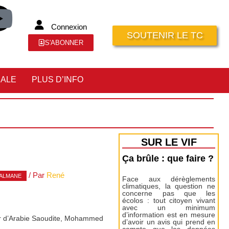
Connexion
SOUTENIR LE TC
S'ABONNER
IALE
PLUS D’INFO
SUR LE VIF
Ça brûle : que faire ?
/ Par
René
ALMANE
Face aux dérèglements
climatiques, la question ne
concerne pas que les
écolos : tout citoyen vivant
avec un minimum
d’information est en mesure
ier d’Arabie Saoudite, Mohammed
d’avoir un avis qui prend en