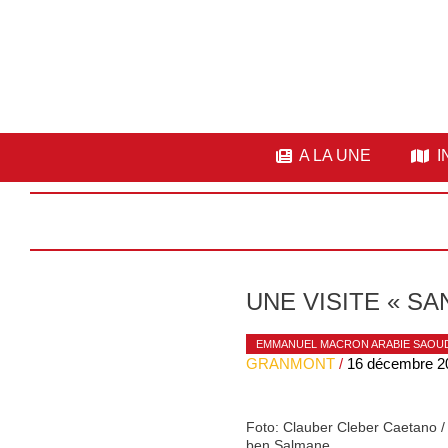
A LA UNE
I
UNE VISITE « SA
EMMANUEL MACRON ARABIE SAOUD
GRANMONT
/
16 décembre 2
Foto: Clauber Cleber Caetano /
ben Salmane.