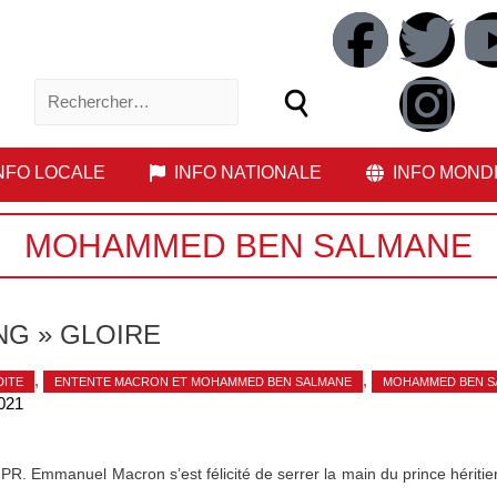
NFO LOCALE
INFO NATIONALE
INFO MOND
MOHAMMED BEN SALMANE
NG » GLOIRE
,
,
ITE
ENTENTE MACRON ET MOHAMMED BEN SALMANE
MOHAMMED BEN S
021
 PR. Emmanuel Macron s’est félicité de serrer la main du prince hérit