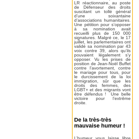
LR réactionnaire, au poste
de Défenseur des droits
suscitant un tollé général
d’une soixantaine
d’associations humanitaires.
Une pétition pour s’opposer
à sa nomination avait
recueilli plus de 150 000
signatures. Malgré ce, le 17
juillet, les parlementaires ont
validé sa nomination par 43
voix contre 39, alors qu’ils
pouvaient légalement s’y
opposer. Vu les prises de
position de Jean-Noël Buffet
contre l’avortement, contre
le mariage pour tous, pour
le durcissement de la loi
immigration, sûr que les
droits des femmes, des
LGBT+ et des migrants vont
être défendus ! Une belle
victoire pour l’extrême
droite.
De la très-très
mauvaise humeur !
L’humeur vous laisse libre