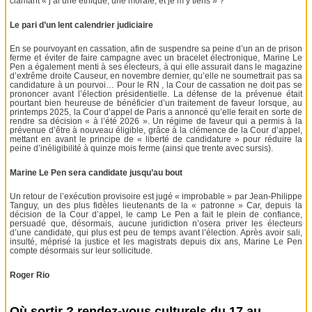
clamant « j’ai une éthique, une morale, et je m’y tiens » ?
Le pari d’un lent calendrier judiciaire
En se pourvoyant en cassation, afin de suspendre sa peine d’un an de prison
ferme et éviter de faire campagne avec un bracelet électronique, Marine Le
Pen a également menti à ses électeurs, à qui elle assurait dans le magazine
d’extrême droite Causeur, en novembre dernier, qu’elle ne soumettrait pas sa
candidature à un pourvoi… Pour le RN , la Cour de cassation ne doit pas se
prononcer avant l’élection présidentielle. La défense de la prévenue était
pourtant bien heureuse de bénéficier d’un traitement de faveur lorsque, au
printemps 2025, la Cour d’appel de Paris a annoncé qu’elle ferait en sorte de
rendre sa décision « à l’été 2026 ». Un régime de faveur qui a permis à la
prévenue d’être à nouveau éligible, grâce à la clémence de la Cour d’appel,
mettant en avant le principe de « liberté de candidature » pour réduire la
peine d’inéligibilité à quinze mois ferme (ainsi que trente avec sursis).
Marine Le Pen sera candidate jusqu’au bout
Un retour de l’exécution provisoire est jugé « improbable » par Jean-Philippe
Tanguy, un des plus fidèles lieutenants de la « patronne » Car, depuis la
décision de la Cour d’appel, le camp Le Pen a fait le plein de confiance,
persuadé que, désormais, aucune juridiction n’osera priver les électeurs
d’une candidate, qui plus est peu de temps avant l’élection. Après avoir sali,
insulté, méprisé la justice et les magistrats depuis dix ans, Marine Le Pen
compte désormais sur leur sollicitude.
Roger Rio
Où sortir ? rendez-vous culturels du 17 au