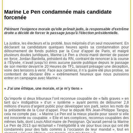
Marine Le Pen condamnée mais candidate
forcenée
Piétinant l’exigence morale qu’elle prônait jadis, la responsable d’extrême
droite a décidé de forcer le passage jusqu’à l’élection présidentielle.
La justice, les électeurs et la probité, tous méprisés d’un seul mouvement. En
déclarant sa candidature quelques heures après sa condamnation pour
détournement de fonds publics par la Cour d’appel de Paris, et malgré
plusieurs doutes juridiques, Marine Le Pen a choisi mardi dernier de passer
en force. Jordan Bardella, président du RN, contraint de renoncer à la course
à l’Élysée, n’avait jusqu’ici émis aucune parole publique depuis le passage
de son mentor devant le 20 Heures de TF1, laissant présager une déception,
voire des tensions à venir. Face aux caméras, il n’a guère été plus prolixe, se
contentant de déclarer être « extrêmement heureux que nous puissions
entrer en campagne avec Marine ».
« J’ai une éthique, une morale, et je m’y tiens »
Qu’importe si deux tribunaux l’ont reconnue coupable de « faits graves » en
tant qu’« instigatrice » d’un « système » ayant permis de détourner 2,8
millions d’euros d’argent public pour développer son parti, selon les mots de
la présidente de la Cour d’appel. Pour le député RN Jean-Philippe Tanguy,
cela ne compte pas : « Marine Le Pen est la mieux placée pour savoir si elle
est innocente ou coupable. » Elle et ses complices, reconnus coupables des
mêmes faits, dont Louis Alliot maire de Perpignan. Qu’aurait pensé la Marine
Le Pen de 2013 qui réclamait « l’inéligibilité à vie pour tous ceux qui ont été
condamnés pour des faits commis à l’occasion de leur mandat », tout en