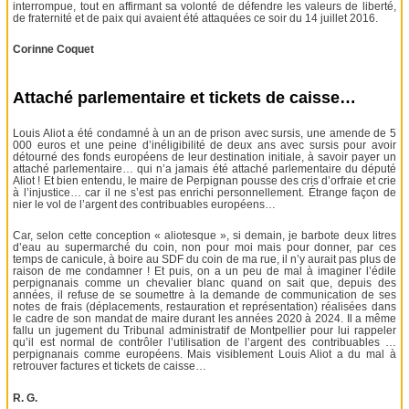
interrompue, tout en affirmant sa volonté de défendre les valeurs de liberté,
de fraternité et de paix qui avaient été attaquées ce soir du 14 juillet 2016.
Corinne Coquet
Attaché parlementaire et tickets de caisse…
Louis Aliot a été condamné à un an de prison avec sursis, une amende de 5
000 euros et une peine d’inéligibilité de deux ans avec sursis pour avoir
détourné des fonds européens de leur destination initiale, à savoir payer un
attaché parlementaire… qui n’a jamais été attaché parlementaire du député
Aliot ! Et bien entendu, le maire de Perpignan pousse des cris d’orfraie et crie
à l’injustice… car il ne s’est pas enrichi personnellement. Étrange façon de
nier le vol de l’argent des contribuables européens…
Car, selon cette conception « aliotesque », si demain, je barbote deux litres
d’eau au supermarché du coin, non pour moi mais pour donner, par ces
temps de canicule, à boire au SDF du coin de ma rue, il n’y aurait pas plus de
raison de me condamner ! Et puis, on a un peu de mal à imaginer l’édile
perpignanais comme un chevalier blanc quand on sait que, depuis des
années, il refuse de se soumettre à la demande de communication de ses
notes de frais (déplacements, restauration et représentation) réalisées dans
le cadre de son mandat de maire durant les années 2020 à 2024. Il a même
fallu un jugement du Tribunal administratif de Montpellier pour lui rappeler
qu’il est normal de contrôler l’utilisation de l’argent des contribuables …
perpignanais comme européens. Mais visiblement Louis Aliot a du mal à
retrouver factures et tickets de caisse…
R. G.