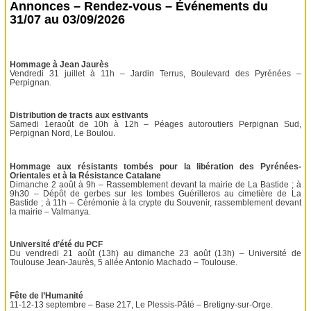
Annonces – Rendez-vous – Événements du
31/07 au 03/09/2026
Hommage à Jean Jaurès
Vendredi 31 juillet à 11h – Jardin Terrus, Boulevard des Pyrénées –
Perpignan.
Distribution de tracts aux estivants
Samedi 1eraoût de 10h à 12h – Péages autoroutiers Perpignan Sud,
Perpignan Nord, Le Boulou.
Hommage aux résistants tombés pour la libération des Pyrénées-
Orientales et à la Résistance Catalane
Dimanche 2 août à 9h – Rassemblement devant la mairie de La Bastide ; à
9h30 – Dépôt de gerbes sur les tombes Guérilleros au cimetière de La
Bastide ; à 11h – Cérémonie à la crypte du Souvenir, rassemblement devant
la mairie – Valmanya.
Université d’été du PCF
Du vendredi 21 août (13h) au dimanche 23 août (13h) – Université de
Toulouse Jean-Jaurès, 5 allée Antonio Machado – Toulouse.
Fête de l’Humanité
11-12-13 septembre – Base 217, Le Plessis-Pâté – Bretigny-sur-Orge.