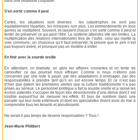
dans une béatitude coupable.
S’en sortir comme il peut
Certes, les situations sont diverses : les catastrophes ne sont pas
équitablement réparties, les richesses non plus. Les emmerdements en tous
genres se multiplient. Souvent, ils laissent chacun s’en sortir comme il peut et
tenter de préserver ce qui peut l’être. Le système atteindra vite ses limites. La
multiplication des relations internationales fera de l’autre, celui qui rejette la
voie commune, un chanceux qu’il faut préserver, la preuve que le pire n’est
pas toujours avéré, et pourquoi pas un modèle à imiter.
En finir avec la sourde oreille
En attendant, on blablate, on gère les affaires courantes et on tente de
camoufler ce qui pourrait nous effrayer. Comme si nous n’étions pas
concernés par une note à payer, par des adaptations à envisager, par des
responsabilités à prendre tant qu’il en est encore temps. Et ce n’est pas
d’hier que datent les premières alertes que la culture traditionnelle n’a pas
prises au sérieux. Le personnel politique a fait la sourde oreille et a laissé les
écolos patentés s’occuper de façon très désordonnée d’une dérive dont il est
loisible aujourd’hui de mesurer les effets. Et tous de sombrer dans une
panade qui leur reste extérieure et dont les spécialistes disent avoir du mal à
comprendre tous les tenants et aboutissants.
Ne serait-il pas temps de devenir responsables ? Tous !
Jean-Marie Philibert