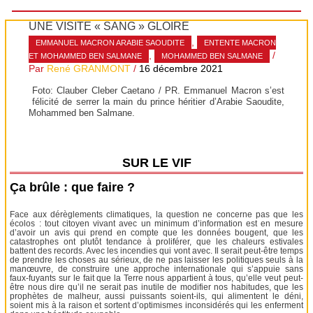
UNE VISITE « SANG » GLOIRE
,
EMMANUEL MACRON ARABIE SAOUDITE
ENTENTE MACRON
,
/
ET MOHAMMED BEN SALMANE
MOHAMMED BEN SALMANE
Par
René GRANMONT
/
16 décembre 2021
Foto: Clauber Cleber Caetano / PR. Emmanuel Macron s’est
félicité de serrer la main du prince héritier d’Arabie Saoudite,
Mohammed ben Salmane.
SUR LE VIF
Ça brûle : que faire ?
Face aux dérèglements climatiques, la question ne concerne pas que les
écolos : tout citoyen vivant avec un minimum d’information est en mesure
d’avoir un avis qui prend en compte que les données bougent, que les
catastrophes ont plutôt tendance à proliférer, que les chaleurs estivales
battent des records. Avec les incendies qui vont avec. Il serait peut-être temps
de prendre les choses au sérieux, de ne pas laisser les politiques seuls à la
manœuvre, de construire une approche internationale qui s’appuie sans
faux-fuyants sur le fait que la Terre nous appartient à tous, qu’elle veut peut-
être nous dire qu’il ne serait pas inutile de modifier nos habitudes, que les
prophètes de malheur, aussi puissants soient-ils, qui alimentent le déni,
soient mis à la raison et sortent d’optimismes inconsidérés qui les enferment