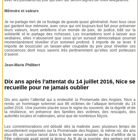
avec les puissants du jour qui bien sûr seront dignes de notre allégeance.
Mémoire et valeurs
Je ne partage rien de ce foutage de gueule quasi généralisé. Avec tous ceux
qui gardent leur mémoire, avec ceux qui ont toujours tout fait pour préserver
leurs valeurs, leurs ambitions d’un monde de paix, de justice, bâti sur la
solidarité et le partage des richesses. Les incantations sont à laisser aux
vestiaires, elles n’abuseront que ceux qu’un sursaut démocratique pourrait
momentanément réveiller d’un sommeil profond. Il importe de se lever. Il
importe de bousculer un laisser-aller coupable du pire pour réveiller ces
consciences dont nous savons très pertinemment qu’elles sont porteuses
d’avenir.
Jean-Marie Philibert
Dix ans après l’attentat du 14 juillet 2016, Nice se
recueille pour ne jamais oublier
Dix ans après l’attentat qui a endeuillé la Promenade des Anglais, Nice a
rendu un hommage solennel aux 86 victimes de l’attaque terroriste du 14
juillet 2016. Une journée placée sous le signe du souvenir, de la dignité et de
la résilience, en présence des familles des victimes, des rescapés, des
autorités locales et nationales, ainsi que de nombreux Niçois.
Les commémorations ont débuté dès la matinée avec plusieurs temps de
recueillement organisés sur la Promenade des Anglais, là même où, dix ans
plus tôt, un camion lancé dans la foule venue assister au feu d’artifice de la
Fête nationale avait semé la terreur. Au fil de la journée, des gerbes ont été