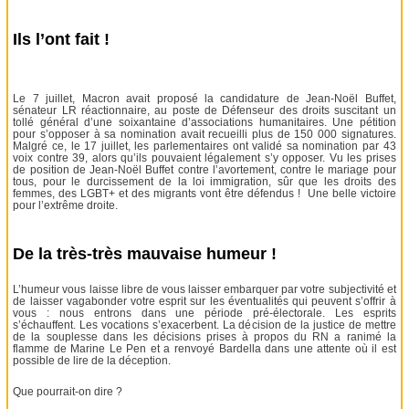
Ils l’ont fait !
Le 7 juillet, Macron avait proposé la candidature de Jean-Noël Buffet,
sénateur LR réactionnaire, au poste de Défenseur des droits suscitant un
tollé général d’une soixantaine d’associations humanitaires. Une pétition
pour s’opposer à sa nomination avait recueilli plus de 150 000 signatures.
Malgré ce, le 17 juillet, les parlementaires ont validé sa nomination par 43
voix contre 39, alors qu’ils pouvaient légalement s’y opposer. Vu les prises
de position de Jean-Noël Buffet contre l’avortement, contre le mariage pour
tous, pour le durcissement de la loi immigration, sûr que les droits des
femmes, des LGBT+ et des migrants vont être défendus ! Une belle victoire
pour l’extrême droite.
De la très-très mauvaise humeur !
L’humeur vous laisse libre de vous laisser embarquer par votre subjectivité et
de laisser vagabonder votre esprit sur les éventualités qui peuvent s’offrir à
vous : nous entrons dans une période pré-électorale. Les esprits
s’échauffent. Les vocations s’exacerbent. La décision de la justice de mettre
de la souplesse dans les décisions prises à propos du RN a ranimé la
flamme de Marine Le Pen et a renvoyé Bardella dans une attente où il est
possible de lire de la déception.
Que pourrait-on dire ?