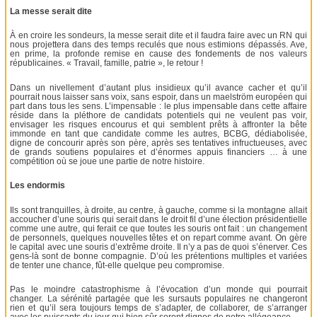
La messe serait dite
À en croire les sondeurs, la messe serait dite et il faudra faire avec un RN qui
nous projettera dans des temps reculés que nous estimions dépassés. Ave,
en prime, la profonde remise en cause des fondements de nos valeurs
républicaines. « Travail, famille, patrie », le retour !
Dans un nivellement d’autant plus insidieux qu’il avance cacher et qu’il
pourrait nous laisser sans voix, sans espoir, dans un maelström européen qui
part dans tous les sens. L’impensable : le plus impensable dans cette affaire
réside dans la pléthore de candidats potentiels qui ne veulent pas voir,
envisager les risques encourus et qui semblent prêts à affronter la bête
immonde en tant que candidate comme les autres, BCBG, dédiabolisée,
digne de concourir après son père, après ses tentatives infructueuses, avec
de grands soutiens populaires et d’énormes appuis financiers … à une
compétition où se joue une partie de notre histoire.
Les endormis
Ils sont tranquilles, à droite, au centre, à gauche, comme si la montagne allait
accoucher d’une souris qui serait dans le droit fil d’une élection présidentielle
comme une autre, qui ferait ce que toutes les souris ont fait : un changement
de personnels, quelques nouvelles têtes et on repart comme avant. On gère
le capital avec une souris d’extrême droite. Il n’y a pas de quoi s’énerver. Ces
gens-là sont de bonne compagnie. D’où les prétentions multiples et variées
de tenter une chance, fût-elle quelque peu compromise.
Pas le moindre catastrophisme à l’évocation d’un monde qui pourrait
changer. La sérénité partagée que les sursauts populaires ne changeront
rien et qu’il sera toujours temps de s’adapter, de collaborer, de s’arranger