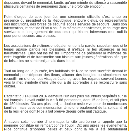
déposées devant le mémorial, tandis qu’une minute de silence a rassemblé
plusieurs centaines de personnes dans une profonde émotion.
Point d’orgue de cette journée, une cérémonie officielle s’est tenue en
présence du président de la République, entouré d’élus, de représentants
des institutions, des forces de sécurité et des services de secours. Dans son
intervention, le chef de l’État a salué la mémoire des victimes, le courage des
survivants et l’engagement de tous ceux qui étaient intervenus cette nuit-là
pour porter secours aux blessés.
Les associations de victimes ont également pris la parole, rappelant que si le
temps apaise parfois les blessures, il n’efface ni les absences ni les
traumatismes. Elles ont insisté sur l’importance de préserver la mémoire de
cette tragédie et de transmettre son histoire aux jeunes générations afin que
de tels actes ne sombrent jamais dans l’oubli.
Tout au long de la journée, les habitants de Nice se sont succédé devant le
mémorial pour déposer des fleurs, allumer des bougies ou simplement se
recueillir en silence. Les visages étaient graves, les regards souvent tournés
vers la mer, symbole d’une ville qui a dû apprendre à se reconstruire sans
oublier.
L’attentat du 14 juillet 2016 demeure l’un des plus meurtriers perpétrés sur le
sol français. Il avait coûté la vie à 86 personnes, dont 15 enfants, et fait plus
de 450 blessés. Dix ans plus tard, la douleur reste vive pour de nombreuses
familles, mais cette commémoration témoigne également de la solidarité et
de la résilience dont Nice a fait preuve depuis cette nuit tragique.
À travers cette journée d’hommage, la cité azuréenne a rappelé que la
mémoire constitue un rempart contre l’oubli. Dix ans après les événements,
Nice continue d’honorer celles et ceux dont la vie a été brutalement