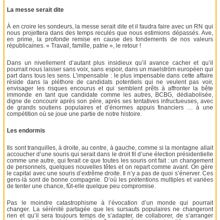
La messe serait dite
À en croire les sondeurs, la messe serait dite et il faudra faire avec un RN qui
nous projettera dans des temps reculés que nous estimions dépassés. Ave,
en prime, la profonde remise en cause des fondements de nos valeurs
républicaines. « Travail, famille, patrie », le retour !
Dans un nivellement d’autant plus insidieux qu’il avance cacher et qu’il
pourrait nous laisser sans voix, sans espoir, dans un maelström européen qui
part dans tous les sens. L’impensable : le plus impensable dans cette affaire
réside dans la pléthore de candidats potentiels qui ne veulent pas voir,
envisager les risques encourus et qui semblent prêts à affronter la bête
immonde en tant que candidate comme les autres, BCBG, dédiabolisée,
digne de concourir après son père, après ses tentatives infructueuses, avec
de grands soutiens populaires et d’énormes appuis financiers … à une
compétition où se joue une partie de notre histoire.
Les endormis
Ils sont tranquilles, à droite, au centre, à gauche, comme si la montagne allait
accoucher d’une souris qui serait dans le droit fil d’une élection présidentielle
comme une autre, qui ferait ce que toutes les souris ont fait : un changement
de personnels, quelques nouvelles têtes et on repart comme avant. On gère
le capital avec une souris d’extrême droite. Il n’y a pas de quoi s’énerver. Ces
gens-là sont de bonne compagnie. D’où les prétentions multiples et variées
de tenter une chance, fût-elle quelque peu compromise.
Pas le moindre catastrophisme à l’évocation d’un monde qui pourrait
changer. La sérénité partagée que les sursauts populaires ne changeront
rien et qu’il sera toujours temps de s’adapter, de collaborer, de s’arranger