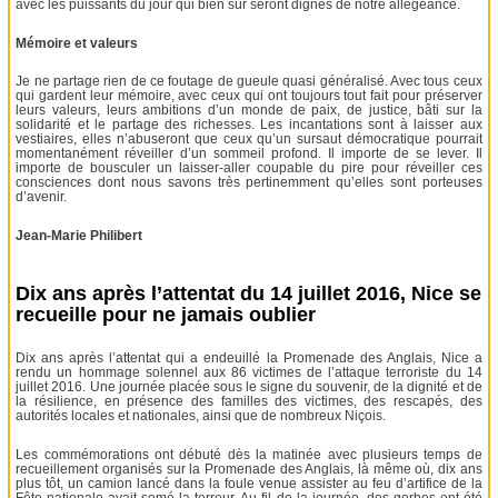
avec les puissants du jour qui bien sûr seront dignes de notre allégeance.
Mémoire et valeurs
Je ne partage rien de ce foutage de gueule quasi généralisé. Avec tous ceux
qui gardent leur mémoire, avec ceux qui ont toujours tout fait pour préserver
leurs valeurs, leurs ambitions d’un monde de paix, de justice, bâti sur la
solidarité et le partage des richesses. Les incantations sont à laisser aux
vestiaires, elles n’abuseront que ceux qu’un sursaut démocratique pourrait
momentanément réveiller d’un sommeil profond. Il importe de se lever. Il
importe de bousculer un laisser-aller coupable du pire pour réveiller ces
consciences dont nous savons très pertinemment qu’elles sont porteuses
d’avenir.
Jean-Marie Philibert
Dix ans après l’attentat du 14 juillet 2016, Nice se
recueille pour ne jamais oublier
Dix ans après l’attentat qui a endeuillé la Promenade des Anglais, Nice a
rendu un hommage solennel aux 86 victimes de l’attaque terroriste du 14
juillet 2016. Une journée placée sous le signe du souvenir, de la dignité et de
la résilience, en présence des familles des victimes, des rescapés, des
autorités locales et nationales, ainsi que de nombreux Niçois.
Les commémorations ont débuté dès la matinée avec plusieurs temps de
recueillement organisés sur la Promenade des Anglais, là même où, dix ans
plus tôt, un camion lancé dans la foule venue assister au feu d’artifice de la
Fête nationale avait semé la terreur. Au fil de la journée, des gerbes ont été