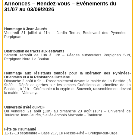
Annonces – Rendez-vous – Événements du
31/07 au 03/09/2026
Hommage à Jean Jaurès
Vendredi 31 juillet à 11h – Jardin Terrus, Boulevard des Pyrénées –
Perpignan.
Distribution de tracts aux estivants
Samedi 1eraoût de 10h à 12h – Péages autoroutiers Perpignan Sud,
Perpignan Nord, Le Boulou.
Hommage aux résistants tombés pour la libération des Pyrénées-
Orientales et à la Résistance Catalane
Dimanche 2 août à 9h – Rassemblement devant la mairie de La Bastide ; à
9h30 – Dépôt de gerbes sur les tombes Guérilleros au cimetière de La
Bastide ; à 11h – Cérémonie à la crypte du Souvenir, rassemblement devant
la mairie – Valmanya.
Université d’été du PCF
Du vendredi 21 août (13h) au dimanche 23 août (13h) – Université de
Toulouse Jean-Jaurès, 5 allée Antonio Machado – Toulouse.
Fête de l’Humanité
11-12-13 septembre – Base 217, Le Plessis-Pâté – Bretigny-sur-Orge.