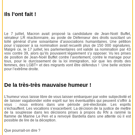
Ils l’ont fait !
Le 7 juillet, Macron avait proposé la candidature de Jean-Noël Buffet,
sénateur LR réactionnaire, au poste de Défenseur des droits suscitant un
tollé général d’une soixantaine d’associations humanitaires. Une pétition
pour s’opposer à sa nomination avait recueilli plus de 150 000 signatures.
Malgré ce, le 17 juillet, les parlementaires ont validé sa nomination par 43
voix contre 39, alors qu’ils pouvaient légalement s’y opposer. Vu les prises
de position de Jean-Noël Buffet contre l’avortement, contre le mariage pour
tous, pour le durcissement de la loi immigration, sûr que les droits des
femmes, des LGBT+ et des migrants vont être défendus ! Une belle victoire
pour l’extrême droite.
De la très-très mauvaise humeur !
L’humeur vous laisse libre de vous laisser embarquer par votre subjectivité et
de laisser vagabonder votre esprit sur les éventualités qui peuvent s’offrir à
vous : nous entrons dans une période pré-électorale. Les esprits
s’échauffent. Les vocations s’exacerbent. La décision de la justice de mettre
de la souplesse dans les décisions prises à propos du RN a ranimé la
flamme de Marine Le Pen et a renvoyé Bardella dans une attente où il est
possible de lire de la déception.
Que pourrait-on dire ?