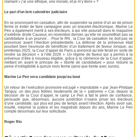
clamant « j’ai une éthique, une morale, et je m’y tiens » ?
Le pari d’un lent calendrier judiciaire
En se pourvoyant en cassation, afin de suspendre sa peine d’un an de prison
ferme et éviter de faire campagne avec un bracelet électronique, Marine Le
Pen a également menti à ses électeurs, à qui elle assurait dans le magazine
d’extrême droite Causeur, en novembre dernier, qu’elle ne soumettrait pas sa
candidature à un pourvoi… Pour le RN , la Cour de cassation ne doit pas se
prononcer avant l’élection présidentielle. La défense de la prévenue était
pourtant bien heureuse de bénéficier d’un traitement de faveur lorsque, au
printemps 2025, la Cour d’appel de Paris a annoncé qu’elle ferait en sorte de
rendre sa décision « à l’été 2026 ». Un régime de faveur qui a permis à la
prévenue d’être à nouveau éligible, grâce à la clémence de la Cour d’appel,
mettant en avant le principe de « liberté de candidature » pour réduire la
peine d’inéligibilité à quinze mois ferme (ainsi que trente avec sursis).
Marine Le Pen sera candidate jusqu’au bout
Un retour de l’exécution provisoire est jugé « improbable » par Jean-Philippe
Tanguy, un des plus fidèles lieutenants de la « patronne » Car, depuis la
décision de la Cour d’appel, le camp Le Pen a fait le plein de confiance,
persuadé que, désormais, aucune juridiction n’osera priver les électeurs
d’une candidate, qui plus est peu de temps avant l’élection. Après avoir sali,
insulté, méprisé la justice et les magistrats depuis dix ans, Marine Le Pen
compte désormais sur leur sollicitude.
Roger Rio