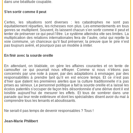
dans une béatitude coupable.
S’en sortir comme il peut
Certes, les situations sont diverses : les catastrophes ne sont pas
équitablement réparties, les richesses non plus. Les emmerdements en tous
genres se multiplient. Souvent, ils laissent chacun s’en sortir comme il peut et
tenter de préserver ce qui peut l’être. Le système atteindra vite ses limites. La
multiplication des relations internationales fera de l’autre, celui qui rejette la
voie commune, un chanceux qu’il faut préserver, la preuve que le pire n’est
pas toujours avéré, et pourquoi pas un modèle à imiter.
En finir avec la sourde oreille
En attendant, on blablate, on gère les affaires courantes et on tente de
camoufler ce qui pourrait nous effrayer. Comme si nous n’étions pas
concernés par une note à payer, par des adaptations à envisager, par des
responsabilités à prendre tant qu’il en est encore temps. Et ce n’est pas
d’hier que datent les premières alertes que la culture traditionnelle n’a pas
prises au sérieux. Le personnel politique a fait la sourde oreille et a laissé les
écolos patentés s’occuper de façon très désordonnée d’une dérive dont il est
loisible aujourd’hui de mesurer les effets. Et tous de sombrer dans une
panade qui leur reste extérieure et dont les spécialistes disent avoir du mal à
comprendre tous les tenants et aboutissants.
Ne serait-il pas temps de devenir responsables ? Tous !
Jean-Marie Philibert