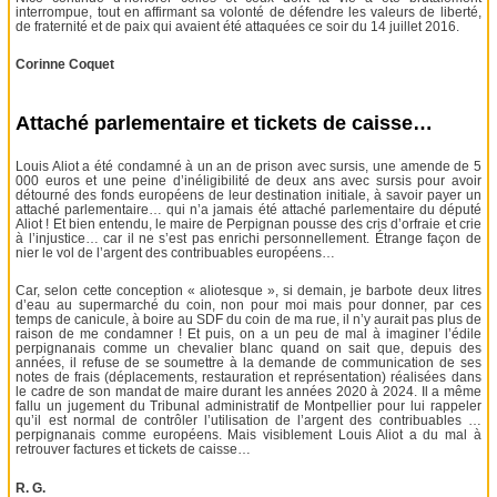
interrompue, tout en affirmant sa volonté de défendre les valeurs de liberté,
de fraternité et de paix qui avaient été attaquées ce soir du 14 juillet 2016.
Corinne Coquet
Attaché parlementaire et tickets de caisse…
Louis Aliot a été condamné à un an de prison avec sursis, une amende de 5
000 euros et une peine d’inéligibilité de deux ans avec sursis pour avoir
détourné des fonds européens de leur destination initiale, à savoir payer un
attaché parlementaire… qui n’a jamais été attaché parlementaire du député
Aliot ! Et bien entendu, le maire de Perpignan pousse des cris d’orfraie et crie
à l’injustice… car il ne s’est pas enrichi personnellement. Étrange façon de
nier le vol de l’argent des contribuables européens…
Car, selon cette conception « aliotesque », si demain, je barbote deux litres
d’eau au supermarché du coin, non pour moi mais pour donner, par ces
temps de canicule, à boire au SDF du coin de ma rue, il n’y aurait pas plus de
raison de me condamner ! Et puis, on a un peu de mal à imaginer l’édile
perpignanais comme un chevalier blanc quand on sait que, depuis des
années, il refuse de se soumettre à la demande de communication de ses
notes de frais (déplacements, restauration et représentation) réalisées dans
le cadre de son mandat de maire durant les années 2020 à 2024. Il a même
fallu un jugement du Tribunal administratif de Montpellier pour lui rappeler
qu’il est normal de contrôler l’utilisation de l’argent des contribuables …
perpignanais comme européens. Mais visiblement Louis Aliot a du mal à
retrouver factures et tickets de caisse…
R. G.