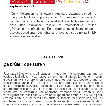
,
/ Par
Michel Marc
/
30
VÉLO EN TÊT
VÉLORUTION
septembre 2021
Oui « Vélorution ». Ils étaient plusieurs dizaines samedi, le
long des boulevards perpignanais, à « prendre le risque » de
circuler dans la ville en bicyclette. Dans la bonne humeur,
dans une ambiance festive et revendicative, toutes
générations confondues. Des parents avec leurs enfants,
quelques étudiants, des retraités et des actifs, combinant TER
et vélo pour se rendre …
SUR LE VIF
Ça brûle : que faire ?
Face aux dérèglements climatiques, la question ne concerne pas que les
écolos : tout citoyen vivant avec un minimum d’information est en mesure
d’avoir un avis qui prend en compte que les données bougent, que les
catastrophes ont plutôt tendance à proliférer, que les chaleurs estivales
battent des records. Avec les incendies qui vont avec. Il serait peut-être temps
de prendre les choses au sérieux, de ne pas laisser les politiques seuls à la
manœuvre, de construire une approche internationale qui s’appuie sans
faux-fuyants sur le fait que la Terre nous appartient à tous, qu’elle veut peut-
être nous dire qu’il ne serait pas inutile de modifier nos habitudes, que les
prophètes de malheur, aussi puissants soient-ils, qui alimentent le déni,
soient mis à la raison et sortent d’optimismes inconsidérés qui les enferment