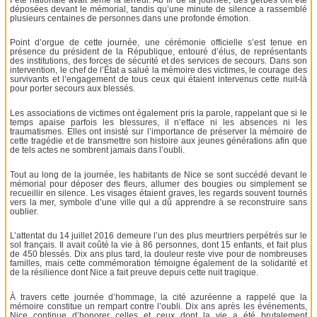
déposées devant le mémorial, tandis qu’une minute de silence a rassemblé
plusieurs centaines de personnes dans une profonde émotion.
Point d’orgue de cette journée, une cérémonie officielle s’est tenue en
présence du président de la République, entouré d’élus, de représentants
des institutions, des forces de sécurité et des services de secours. Dans son
intervention, le chef de l’État a salué la mémoire des victimes, le courage des
survivants et l’engagement de tous ceux qui étaient intervenus cette nuit-là
pour porter secours aux blessés.
Les associations de victimes ont également pris la parole, rappelant que si le
temps apaise parfois les blessures, il n’efface ni les absences ni les
traumatismes. Elles ont insisté sur l’importance de préserver la mémoire de
cette tragédie et de transmettre son histoire aux jeunes générations afin que
de tels actes ne sombrent jamais dans l’oubli.
Tout au long de la journée, les habitants de Nice se sont succédé devant le
mémorial pour déposer des fleurs, allumer des bougies ou simplement se
recueillir en silence. Les visages étaient graves, les regards souvent tournés
vers la mer, symbole d’une ville qui a dû apprendre à se reconstruire sans
oublier.
L’attentat du 14 juillet 2016 demeure l’un des plus meurtriers perpétrés sur le
sol français. Il avait coûté la vie à 86 personnes, dont 15 enfants, et fait plus
de 450 blessés. Dix ans plus tard, la douleur reste vive pour de nombreuses
familles, mais cette commémoration témoigne également de la solidarité et
de la résilience dont Nice a fait preuve depuis cette nuit tragique.
À travers cette journée d’hommage, la cité azuréenne a rappelé que la
mémoire constitue un rempart contre l’oubli. Dix ans après les événements,
Nice continue d’honorer celles et ceux dont la vie a été brutalement