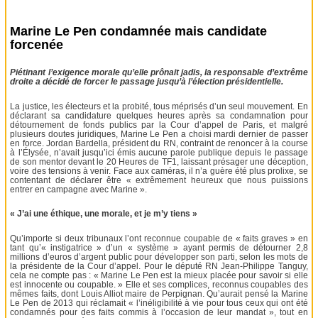
Marine Le Pen condamnée mais candidate
forcenée
Piétinant l’exigence morale qu’elle prônait jadis, la responsable d’extrême
droite a décidé de forcer le passage jusqu’à l’élection présidentielle.
La justice, les électeurs et la probité, tous méprisés d’un seul mouvement. En
déclarant sa candidature quelques heures après sa condamnation pour
détournement de fonds publics par la Cour d’appel de Paris, et malgré
plusieurs doutes juridiques, Marine Le Pen a choisi mardi dernier de passer
en force. Jordan Bardella, président du RN, contraint de renoncer à la course
à l’Élysée, n’avait jusqu’ici émis aucune parole publique depuis le passage
de son mentor devant le 20 Heures de TF1, laissant présager une déception,
voire des tensions à venir. Face aux caméras, il n’a guère été plus prolixe, se
contentant de déclarer être « extrêmement heureux que nous puissions
entrer en campagne avec Marine ».
« J’ai une éthique, une morale, et je m’y tiens »
Qu’importe si deux tribunaux l’ont reconnue coupable de « faits graves » en
tant qu’« instigatrice » d’un « système » ayant permis de détourner 2,8
millions d’euros d’argent public pour développer son parti, selon les mots de
la présidente de la Cour d’appel. Pour le député RN Jean-Philippe Tanguy,
cela ne compte pas : « Marine Le Pen est la mieux placée pour savoir si elle
est innocente ou coupable. » Elle et ses complices, reconnus coupables des
mêmes faits, dont Louis Alliot maire de Perpignan. Qu’aurait pensé la Marine
Le Pen de 2013 qui réclamait « l’inéligibilité à vie pour tous ceux qui ont été
condamnés pour des faits commis à l’occasion de leur mandat », tout en