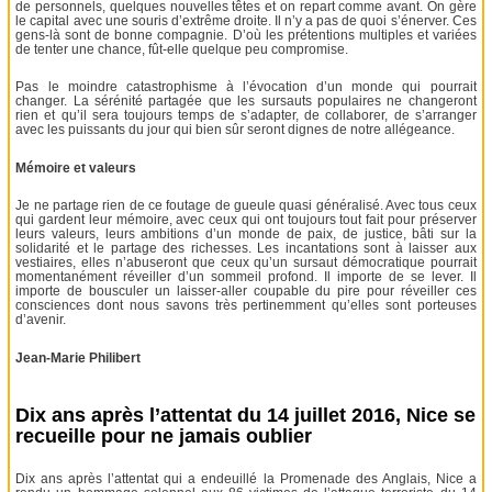
de personnels, quelques nouvelles têtes et on repart comme avant. On gère
le capital avec une souris d’extrême droite. Il n’y a pas de quoi s’énerver. Ces
gens-là sont de bonne compagnie. D’où les prétentions multiples et variées
de tenter une chance, fût-elle quelque peu compromise.
Pas le moindre catastrophisme à l’évocation d’un monde qui pourrait
changer. La sérénité partagée que les sursauts populaires ne changeront
rien et qu’il sera toujours temps de s’adapter, de collaborer, de s’arranger
avec les puissants du jour qui bien sûr seront dignes de notre allégeance.
Mémoire et valeurs
Je ne partage rien de ce foutage de gueule quasi généralisé. Avec tous ceux
qui gardent leur mémoire, avec ceux qui ont toujours tout fait pour préserver
leurs valeurs, leurs ambitions d’un monde de paix, de justice, bâti sur la
solidarité et le partage des richesses. Les incantations sont à laisser aux
vestiaires, elles n’abuseront que ceux qu’un sursaut démocratique pourrait
momentanément réveiller d’un sommeil profond. Il importe de se lever. Il
importe de bousculer un laisser-aller coupable du pire pour réveiller ces
consciences dont nous savons très pertinemment qu’elles sont porteuses
d’avenir.
Jean-Marie Philibert
Dix ans après l’attentat du 14 juillet 2016, Nice se
recueille pour ne jamais oublier
Dix ans après l’attentat qui a endeuillé la Promenade des Anglais, Nice a