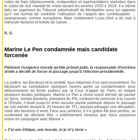
notes de frais (déplacements, restauration et représentation) réalisées dans
le cadre de son mandat de maire durant les années 2020 à 2024. Il a même
fallu un jugement du Tribunal administratif de Montpellier pour lui rappeler
qu’il est normal de contrôler l’utilisation de l’argent des contribuables …
perpignanais comme européens. Mais visiblement Louis Aliot a du mal à
retrouver factures et tickets de caisse…
R. G.
Marine Le Pen condamnée mais candidate
forcenée
Piétinant l’exigence morale qu’elle prônait jadis, la responsable d’extrême
droite a décidé de forcer le passage jusqu’à l’élection présidentielle.
La justice, les électeurs et la probité, tous méprisés d’un seul mouvement. En
déclarant sa candidature quelques heures après sa condamnation pour
détournement de fonds publics par la Cour d’appel de Paris, et malgré
plusieurs doutes juridiques, Marine Le Pen a choisi mardi dernier de passer
en force. Jordan Bardella, président du RN, contraint de renoncer à la course
à l’Élysée, n’avait jusqu’ici émis aucune parole publique depuis le passage
de son mentor devant le 20 Heures de TF1, laissant présager une déception,
voire des tensions à venir. Face aux caméras, il n’a guère été plus prolixe, se
contentant de déclarer être « extrêmement heureux que nous puissions
entrer en campagne avec Marine ».
« J’ai une éthique, une morale, et je m’y tiens »