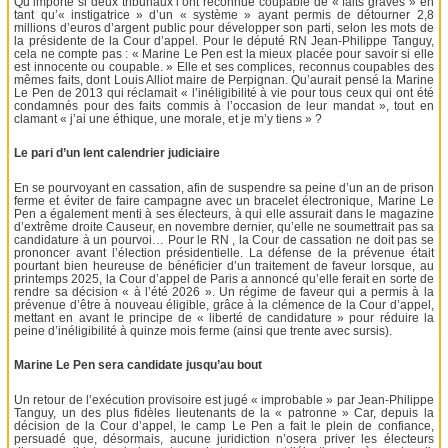
Qu’importe si deux tribunaux l’ont reconnue coupable de « faits graves » en
tant qu’« instigatrice » d’un « système » ayant permis de détourner 2,8
millions d’euros d’argent public pour développer son parti, selon les mots de
la présidente de la Cour d’appel. Pour le député RN Jean-Philippe Tanguy,
cela ne compte pas : « Marine Le Pen est la mieux placée pour savoir si elle
est innocente ou coupable. » Elle et ses complices, reconnus coupables des
mêmes faits, dont Louis Alliot maire de Perpignan. Qu’aurait pensé la Marine
Le Pen de 2013 qui réclamait « l’inéligibilité à vie pour tous ceux qui ont été
condamnés pour des faits commis à l’occasion de leur mandat », tout en
clamant « j’ai une éthique, une morale, et je m’y tiens » ?
Le pari d’un lent calendrier judiciaire
En se pourvoyant en cassation, afin de suspendre sa peine d’un an de prison
ferme et éviter de faire campagne avec un bracelet électronique, Marine Le
Pen a également menti à ses électeurs, à qui elle assurait dans le magazine
d’extrême droite Causeur, en novembre dernier, qu’elle ne soumettrait pas sa
candidature à un pourvoi… Pour le RN , la Cour de cassation ne doit pas se
prononcer avant l’élection présidentielle. La défense de la prévenue était
pourtant bien heureuse de bénéficier d’un traitement de faveur lorsque, au
printemps 2025, la Cour d’appel de Paris a annoncé qu’elle ferait en sorte de
rendre sa décision « à l’été 2026 ». Un régime de faveur qui a permis à la
prévenue d’être à nouveau éligible, grâce à la clémence de la Cour d’appel,
mettant en avant le principe de « liberté de candidature » pour réduire la
peine d’inéligibilité à quinze mois ferme (ainsi que trente avec sursis).
Marine Le Pen sera candidate jusqu’au bout
Un retour de l’exécution provisoire est jugé « improbable » par Jean-Philippe
Tanguy, un des plus fidèles lieutenants de la « patronne » Car, depuis la
décision de la Cour d’appel, le camp Le Pen a fait le plein de confiance,
persuadé que, désormais, aucune juridiction n’osera priver les électeurs