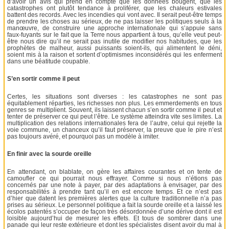
d’avoir un avis qui prend en compte que les données bougent, que les
catastrophes ont plutôt tendance à proliférer, que les chaleurs estivales
battent des records. Avec les incendies qui vont avec. Il serait peut-être temps
de prendre les choses au sérieux, de ne pas laisser les politiques seuls à la
manœuvre, de construire une approche internationale qui s’appuie sans
faux-fuyants sur le fait que la Terre nous appartient à tous, qu’elle veut peut-
être nous dire qu’il ne serait pas inutile de modifier nos habitudes, que les
prophètes de malheur, aussi puissants soient-ils, qui alimentent le déni,
soient mis à la raison et sortent d’optimismes inconsidérés qui les enferment
dans une béatitude coupable.
S’en sortir comme il peut
Certes, les situations sont diverses : les catastrophes ne sont pas
équitablement réparties, les richesses non plus. Les emmerdements en tous
genres se multiplient. Souvent, ils laissent chacun s’en sortir comme il peut et
tenter de préserver ce qui peut l’être. Le système atteindra vite ses limites. La
multiplication des relations internationales fera de l’autre, celui qui rejette la
voie commune, un chanceux qu’il faut préserver, la preuve que le pire n’est
pas toujours avéré, et pourquoi pas un modèle à imiter.
En finir avec la sourde oreille
En attendant, on blablate, on gère les affaires courantes et on tente de
camoufler ce qui pourrait nous effrayer. Comme si nous n’étions pas
concernés par une note à payer, par des adaptations à envisager, par des
responsabilités à prendre tant qu’il en est encore temps. Et ce n’est pas
d’hier que datent les premières alertes que la culture traditionnelle n’a pas
prises au sérieux. Le personnel politique a fait la sourde oreille et a laissé les
écolos patentés s’occuper de façon très désordonnée d’une dérive dont il est
loisible aujourd’hui de mesurer les effets. Et tous de sombrer dans une
panade qui leur reste extérieure et dont les spécialistes disent avoir du mal à