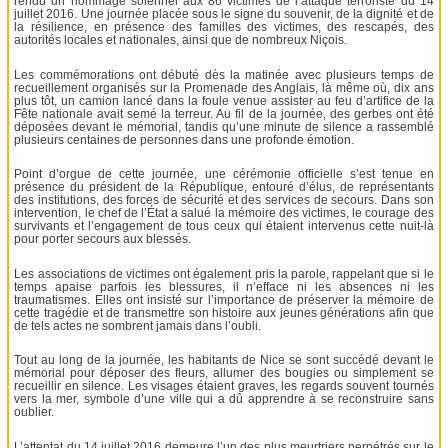
rendu un hommage solennel aux 86 victimes de l’attaque terroriste du 14
juillet 2016. Une journée placée sous le signe du souvenir, de la dignité et de
la résilience, en présence des familles des victimes, des rescapés, des
autorités locales et nationales, ainsi que de nombreux Niçois.
Les commémorations ont débuté dès la matinée avec plusieurs temps de
recueillement organisés sur la Promenade des Anglais, là même où, dix ans
plus tôt, un camion lancé dans la foule venue assister au feu d’artifice de la
Fête nationale avait semé la terreur. Au fil de la journée, des gerbes ont été
déposées devant le mémorial, tandis qu’une minute de silence a rassemblé
plusieurs centaines de personnes dans une profonde émotion.
Point d’orgue de cette journée, une cérémonie officielle s’est tenue en
présence du président de la République, entouré d’élus, de représentants
des institutions, des forces de sécurité et des services de secours. Dans son
intervention, le chef de l’État a salué la mémoire des victimes, le courage des
survivants et l’engagement de tous ceux qui étaient intervenus cette nuit-là
pour porter secours aux blessés.
Les associations de victimes ont également pris la parole, rappelant que si le
temps apaise parfois les blessures, il n’efface ni les absences ni les
traumatismes. Elles ont insisté sur l’importance de préserver la mémoire de
cette tragédie et de transmettre son histoire aux jeunes générations afin que
de tels actes ne sombrent jamais dans l’oubli.
Tout au long de la journée, les habitants de Nice se sont succédé devant le
mémorial pour déposer des fleurs, allumer des bougies ou simplement se
recueillir en silence. Les visages étaient graves, les regards souvent tournés
vers la mer, symbole d’une ville qui a dû apprendre à se reconstruire sans
oublier.
L’attentat du 14 juillet 2016 demeure l’un des plus meurtriers perpétrés sur le