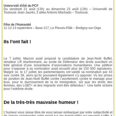
Université d’été du PCF
Du vendredi 21 août (13h) au dimanche 23 août (13h) – Université de
Toulouse Jean-Jaurès, 5 allée Antonio Machado – Toulouse.
Fête de l’Humanité
11-12-13 septembre – Base 217, Le Plessis-Pâté – Bretigny-sur-Orge.
Ils l’ont fait !
Le 7 juillet, Macron avait proposé la candidature de Jean-Noël Buffet,
sénateur LR réactionnaire, au poste de Défenseur des droits suscitant un
tollé général d’une soixantaine d’associations humanitaires. Une pétition
pour s’opposer à sa nomination avait recueilli plus de 150 000 signatures.
Malgré ce, le 17 juillet, les parlementaires ont validé sa nomination par 43
voix contre 39, alors qu’ils pouvaient légalement s’y opposer. Vu les prises
de position de Jean-Noël Buffet contre l’avortement, contre le mariage pour
tous, pour le durcissement de la loi immigration, sûr que les droits des
femmes, des LGBT+ et des migrants vont être défendus ! Une belle victoire
pour l’extrême droite.
De la très-très mauvaise humeur !
L’humeur vous laisse libre de vous laisser embarquer par votre subjectivité et
de laisser vagabonder votre esprit sur les éventualités qui peuvent s’offrir à