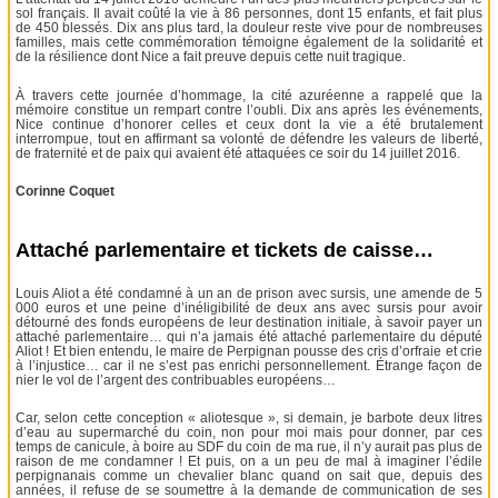
sol français. Il avait coûté la vie à 86 personnes, dont 15 enfants, et fait plus
de 450 blessés. Dix ans plus tard, la douleur reste vive pour de nombreuses
familles, mais cette commémoration témoigne également de la solidarité et
de la résilience dont Nice a fait preuve depuis cette nuit tragique.
À travers cette journée d’hommage, la cité azuréenne a rappelé que la
mémoire constitue un rempart contre l’oubli. Dix ans après les événements,
Nice continue d’honorer celles et ceux dont la vie a été brutalement
interrompue, tout en affirmant sa volonté de défendre les valeurs de liberté,
de fraternité et de paix qui avaient été attaquées ce soir du 14 juillet 2016.
Corinne Coquet
Attaché parlementaire et tickets de caisse…
Louis Aliot a été condamné à un an de prison avec sursis, une amende de 5
000 euros et une peine d’inéligibilité de deux ans avec sursis pour avoir
détourné des fonds européens de leur destination initiale, à savoir payer un
attaché parlementaire… qui n’a jamais été attaché parlementaire du député
Aliot ! Et bien entendu, le maire de Perpignan pousse des cris d’orfraie et crie
à l’injustice… car il ne s’est pas enrichi personnellement. Étrange façon de
nier le vol de l’argent des contribuables européens…
Car, selon cette conception « aliotesque », si demain, je barbote deux litres
d’eau au supermarché du coin, non pour moi mais pour donner, par ces
temps de canicule, à boire au SDF du coin de ma rue, il n’y aurait pas plus de
raison de me condamner ! Et puis, on a un peu de mal à imaginer l’édile
perpignanais comme un chevalier blanc quand on sait que, depuis des
années, il refuse de se soumettre à la demande de communication de ses