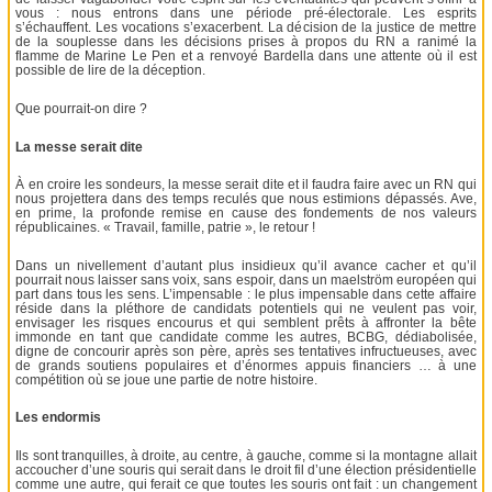
vous : nous entrons dans une période pré-électorale. Les esprits
s’échauffent. Les vocations s’exacerbent. La décision de la justice de mettre
de la souplesse dans les décisions prises à propos du RN a ranimé la
flamme de Marine Le Pen et a renvoyé Bardella dans une attente où il est
possible de lire de la déception.
Que pourrait-on dire ?
La messe serait dite
À en croire les sondeurs, la messe serait dite et il faudra faire avec un RN qui
nous projettera dans des temps reculés que nous estimions dépassés. Ave,
en prime, la profonde remise en cause des fondements de nos valeurs
républicaines. « Travail, famille, patrie », le retour !
Dans un nivellement d’autant plus insidieux qu’il avance cacher et qu’il
pourrait nous laisser sans voix, sans espoir, dans un maelström européen qui
part dans tous les sens. L’impensable : le plus impensable dans cette affaire
réside dans la pléthore de candidats potentiels qui ne veulent pas voir,
envisager les risques encourus et qui semblent prêts à affronter la bête
immonde en tant que candidate comme les autres, BCBG, dédiabolisée,
digne de concourir après son père, après ses tentatives infructueuses, avec
de grands soutiens populaires et d’énormes appuis financiers … à une
compétition où se joue une partie de notre histoire.
Les endormis
Ils sont tranquilles, à droite, au centre, à gauche, comme si la montagne allait
accoucher d’une souris qui serait dans le droit fil d’une élection présidentielle
comme une autre, qui ferait ce que toutes les souris ont fait : un changement