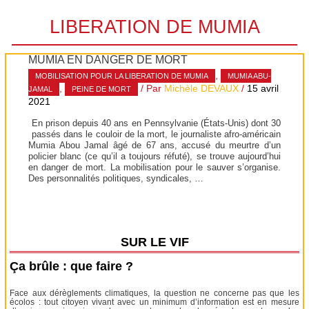
LIBERATION DE MUMIA
MUMIA EN DANGER DE MORT
,
MOBILISATION POUR LA LIBERATION DE MUMIA
MUMIA ABU-
,
/ Par
Michèle DEVAUX
/
15 avril
JAMAL
PEINE DE MORT
2021
En prison depuis 40 ans en Pennsylvanie (États-Unis) dont 30
passés dans le couloir de la mort, le journaliste afro-américain
Mumia Abou Jamal âgé de 67 ans, accusé du meurtre d’un
policier blanc (ce qu’il a toujours réfuté), se trouve aujourd’hui
en danger de mort. La mobilisation pour le sauver s’organise.
Des personnalités politiques, syndicales, …
SUR LE VIF
Ça brûle : que faire ?
Face aux dérèglements climatiques, la question ne concerne pas que les
écolos : tout citoyen vivant avec un minimum d’information est en mesure