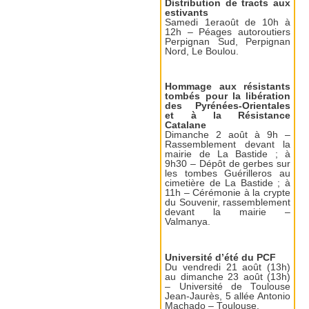
Distribution de tracts aux
estivants
Samedi 1eraoût de 10h à
12h – Péages autoroutiers
Perpignan Sud, Perpignan
Nord, Le Boulou.
Hommage aux résistants
tombés pour la libération
des Pyrénées-Orientales
et à la Résistance
Catalane
Dimanche 2 août à 9h –
Rassemblement devant la
mairie de La Bastide ; à
9h30 – Dépôt de gerbes sur
les tombes Guérilleros au
cimetière de La Bastide ; à
11h – Cérémonie à la crypte
du Souvenir, rassemblement
devant la mairie –
Valmanya.
Université d’été du PCF
Du vendredi 21 août (13h)
au dimanche 23 août (13h)
– Université de Toulouse
Jean-Jaurès, 5 allée Antonio
Machado – Toulouse.