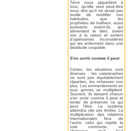
Terre nous appartient à
tous, qu’elle veut peut-être
nous dire qu’il ne serait pas
inutile de modifier nos
habitudes, que les
prophètes de malheur, aussi
puissants soient-ils, qui
alimentent le déni, soient
mis à la raison et sortent
d’optimismes inconsidérés
qui les enferment dans une
béatitude coupable.
S’en sortir comme il peut
Certes, les situations sont
diverses : les catastrophes
ne sont pas équitablement
réparties, les richesses non
plus. Les emmerdements en
tous genres se multiplient.
Souvent, ils laissent chacun
s’en sortir comme il peut et
tenter de préserver ce qui
peut l’être. Le système
atteindra vite ses limites. La
multiplication des relations
internationales fera de
l’autre, celui qui rejette la
voie commune, un
chanceux qu’il faut