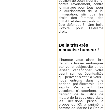
position de Jean-Noël Buffet
contre l’avortement, contre
le mariage pour tous, pour
le durcissement de la loi
immigration, sûr que les
droits des femmes, des
LGBT+ et des migrants vont
être défendus ! Une belle
victoire pour l’extrême
droite.
De la très-très
mauvaise humeur !
L’humeur vous laisse libre
de vous laisser embarquer
par votre subjectivité et de
laisser vagabonder votre
esprit sur les éventualités
qui peuvent s’offrir à vous :
nous entrons dans une
période pré-électorale. Les
esprits s’échauffent. Les
vocations s’exacerbent. La
décision de la justice de
mettre de la souplesse dans
les décisions prises à
propos du RN a ranimé la
flamme de Marine Le Pen et