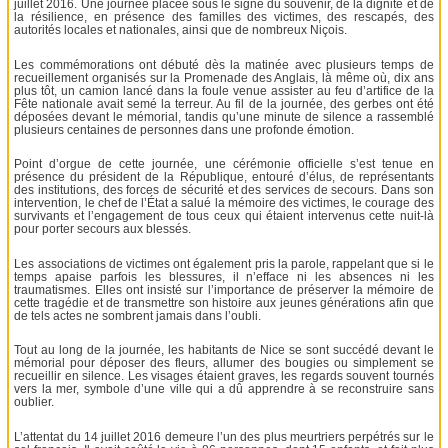
juillet 2016. Une journée placée sous le signe du souvenir, de la dignité et de
la résilience, en présence des familles des victimes, des rescapés, des
autorités locales et nationales, ainsi que de nombreux Niçois.
Les commémorations ont débuté dès la matinée avec plusieurs temps de
recueillement organisés sur la Promenade des Anglais, là même où, dix ans
plus tôt, un camion lancé dans la foule venue assister au feu d’artifice de la
Fête nationale avait semé la terreur. Au fil de la journée, des gerbes ont été
déposées devant le mémorial, tandis qu’une minute de silence a rassemblé
plusieurs centaines de personnes dans une profonde émotion.
Point d’orgue de cette journée, une cérémonie officielle s’est tenue en
présence du président de la République, entouré d’élus, de représentants
des institutions, des forces de sécurité et des services de secours. Dans son
intervention, le chef de l’État a salué la mémoire des victimes, le courage des
survivants et l’engagement de tous ceux qui étaient intervenus cette nuit-là
pour porter secours aux blessés.
Les associations de victimes ont également pris la parole, rappelant que si le
temps apaise parfois les blessures, il n’efface ni les absences ni les
traumatismes. Elles ont insisté sur l’importance de préserver la mémoire de
cette tragédie et de transmettre son histoire aux jeunes générations afin que
de tels actes ne sombrent jamais dans l’oubli.
Tout au long de la journée, les habitants de Nice se sont succédé devant le
mémorial pour déposer des fleurs, allumer des bougies ou simplement se
recueillir en silence. Les visages étaient graves, les regards souvent tournés
vers la mer, symbole d’une ville qui a dû apprendre à se reconstruire sans
oublier.
L’attentat du 14 juillet 2016 demeure l’un des plus meurtriers perpétrés sur le