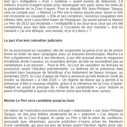
tant qu’« instigatrice » d’un « système » ayant permis de détourner 2,8
millions d’euros d’argent public pour développer son parti, selon les mots de
la présidente de la Cour d’appel. Pour le député RN Jean-Philippe Tanguy,
cela ne compte pas : « Marine Le Pen est la mieux placée pour savoir si elle
est innocente ou coupable. » Elle et ses complices, reconnus coupables des
mêmes faits, dont Louis Alliot maire de Perpignan. Qu’aurait pensé la Marine
Le Pen de 2013 qui réclamait « l’inéligibilité à vie pour tous ceux qui ont été
condamnés pour des faits commis à l’occasion de leur mandat », tout en
clamant « j’ai une éthique, une morale, et je m’y tiens » ?
Le pari d’un lent calendrier judiciaire
En se pourvoyant en cassation, afin de suspendre sa peine d’un an de prison
ferme et éviter de faire campagne avec un bracelet électronique, Marine Le
Pen a également menti à ses électeurs, à qui elle assurait dans le magazine
d’extrême droite Causeur, en novembre dernier, qu’elle ne soumettrait pas sa
candidature à un pourvoi… Pour le RN , la Cour de cassation ne doit pas se
prononcer avant l’élection présidentielle. La défense de la prévenue était
pourtant bien heureuse de bénéficier d’un traitement de faveur lorsque, au
printemps 2025, la Cour d’appel de Paris a annoncé qu’elle ferait en sorte de
rendre sa décision « à l’été 2026 ». Un régime de faveur qui a permis à la
prévenue d’être à nouveau éligible, grâce à la clémence de la Cour d’appel,
mettant en avant le principe de « liberté de candidature » pour réduire la
peine d’inéligibilité à quinze mois ferme (ainsi que trente avec sursis).
Marine Le Pen sera candidate jusqu’au bout
Un retour de l’exécution provisoire est jugé « improbable » par Jean-Philippe
Tanguy, un des plus fidèles lieutenants de la « patronne » Car, depuis la
décision de la Cour d’appel, le camp Le Pen a fait le plein de confiance,
persuadé que, désormais, aucune juridiction n’osera priver les électeurs
d’une candidate, qui plus est peu de temps avant l’élection. Après avoir sali,