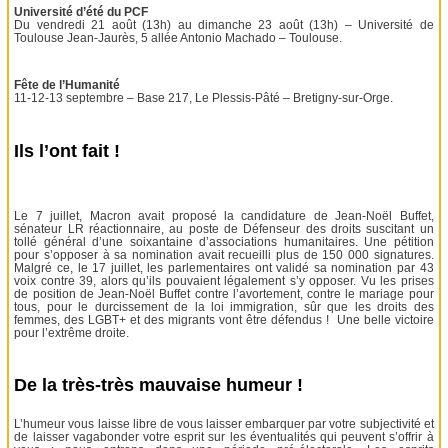
Université d’été du PCF
Du vendredi 21 août (13h) au dimanche 23 août (13h) – Université de
Toulouse Jean-Jaurès, 5 allée Antonio Machado – Toulouse.
Fête de l’Humanité
11-12-13 septembre – Base 217, Le Plessis-Pâté – Bretigny-sur-Orge.
Ils l’ont fait !
Le 7 juillet, Macron avait proposé la candidature de Jean-Noël Buffet,
sénateur LR réactionnaire, au poste de Défenseur des droits suscitant un
tollé général d’une soixantaine d’associations humanitaires. Une pétition
pour s’opposer à sa nomination avait recueilli plus de 150 000 signatures.
Malgré ce, le 17 juillet, les parlementaires ont validé sa nomination par 43
voix contre 39, alors qu’ils pouvaient légalement s’y opposer. Vu les prises
de position de Jean-Noël Buffet contre l’avortement, contre le mariage pour
tous, pour le durcissement de la loi immigration, sûr que les droits des
femmes, des LGBT+ et des migrants vont être défendus ! Une belle victoire
pour l’extrême droite.
De la très-très mauvaise humeur !
L’humeur vous laisse libre de vous laisser embarquer par votre subjectivité et
de laisser vagabonder votre esprit sur les éventualités qui peuvent s’offrir à