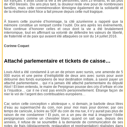
sol français. Il avait coûté la vie à 86 personnes, dont 15 enfants, et fait plus
de 450 blessés. Dix ans plus tard, la douleur reste vive pour de nombreuses
familles, mais cette commémoration témoigne également de la solidarité et
de la résilience dont Nice a fait preuve depuis cette nuit tragique.
À travers cette journée d’hommage, la cité azuréenne a rappelé que la
mémoire constitue un rempart contre l’oubli. Dix ans après les événements,
Nice continue d’honorer celles et ceux dont la vie a été brutalement
interrompue, tout en affirmant sa volonté de défendre les valeurs de liberté,
de fraternité et de paix qui avaient été attaquées ce soir du 14 juillet 2016.
Corinne Coquet
Attaché parlementaire et tickets de caisse…
Louis Aliot a été condamné à un an de prison avec sursis, une amende de 5
000 euros et une peine d’inéligibilité de deux ans avec sursis pour avoir
détourné des fonds européens de leur destination initiale, à savoir payer un
attaché parlementaire… qui n’a jamais été attaché parlementaire du député
Aliot ! Et bien entendu, le maire de Perpignan pousse des cris d’orfraie et crie
à l’injustice… car il ne s’est pas enrichi personnellement. Étrange façon de
nier le vol de l’argent des contribuables européens…
Car, selon cette conception « aliotesque », si demain, je barbote deux litres
d’eau au supermarché du coin, non pour moi mais pour donner, par ces
temps de canicule, à boire au SDF du coin de ma rue, il n’y aurait pas plus de
raison de me condamner ! Et puis, on a un peu de mal à imaginer l’édile
perpignanais comme un chevalier blanc quand on sait que, depuis des
années, il refuse de se soumettre à la demande de communication de ses
notes de frais (déplacements, restauration et représentation) réalisées dans