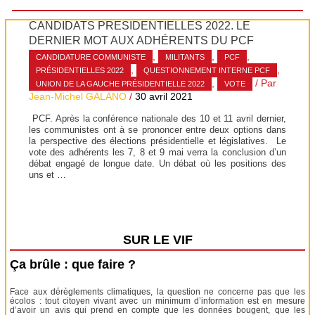
CANDIDATS PRÉSIDENTIELLES 2022. LE
DERNIER MOT AUX ADHÉRENTS DU PCF
,
,
,
CANDIDATURE COMMUNISTE
MILITANTS
PCF
,
,
PRÉSIDENTIELLES 2022
QUESTIONNEMENT INTERNE PCF
,
/ Par
UNION DE LA GAUCHE PRÉSIDENTIELLE 2022
VOTE
Jean-Michel GALANO
/
30 avril 2021
PCF. Après la conférence nationale des 10 et 11 avril dernier,
les communistes ont à se prononcer entre deux options dans
la perspective des élections présidentielle et législatives. Le
vote des adhérents les 7, 8 et 9 mai verra la conclusion d’un
débat engagé de longue date. Un débat où les positions des
uns et …
SUR LE VIF
Ça brûle : que faire ?
Face aux dérèglements climatiques, la question ne concerne pas que les
écolos : tout citoyen vivant avec un minimum d’information est en mesure
d’avoir un avis qui prend en compte que les données bougent, que les