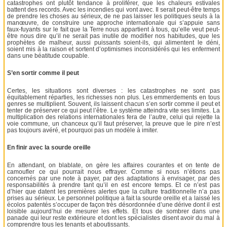
catastrophes ont plutôt tendance à proliférer, que les chaleurs estivales
battent des records. Avec les incendies qui vont avec. Il serait peut-être temps
de prendre les choses au sérieux, de ne pas laisser les politiques seuls à la
manœuvre, de construire une approche internationale qui s’appuie sans
faux-fuyants sur le fait que la Terre nous appartient à tous, qu’elle veut peut-
être nous dire qu’il ne serait pas inutile de modifier nos habitudes, que les
prophètes de malheur, aussi puissants soient-ils, qui alimentent le déni,
soient mis à la raison et sortent d’optimismes inconsidérés qui les enferment
dans une béatitude coupable.
S’en sortir comme il peut
Certes, les situations sont diverses : les catastrophes ne sont pas
équitablement réparties, les richesses non plus. Les emmerdements en tous
genres se multiplient. Souvent, ils laissent chacun s’en sortir comme il peut et
tenter de préserver ce qui peut l’être. Le système atteindra vite ses limites. La
multiplication des relations internationales fera de l’autre, celui qui rejette la
voie commune, un chanceux qu’il faut préserver, la preuve que le pire n’est
pas toujours avéré, et pourquoi pas un modèle à imiter.
En finir avec la sourde oreille
En attendant, on blablate, on gère les affaires courantes et on tente de
camoufler ce qui pourrait nous effrayer. Comme si nous n’étions pas
concernés par une note à payer, par des adaptations à envisager, par des
responsabilités à prendre tant qu’il en est encore temps. Et ce n’est pas
d’hier que datent les premières alertes que la culture traditionnelle n’a pas
prises au sérieux. Le personnel politique a fait la sourde oreille et a laissé les
écolos patentés s’occuper de façon très désordonnée d’une dérive dont il est
loisible aujourd’hui de mesurer les effets. Et tous de sombrer dans une
panade qui leur reste extérieure et dont les spécialistes disent avoir du mal à
comprendre tous les tenants et aboutissants.