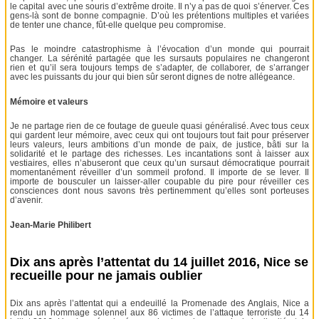
le capital avec une souris d’extrême droite. Il n’y a pas de quoi s’énerver. Ces
gens-là sont de bonne compagnie. D’où les prétentions multiples et variées
de tenter une chance, fût-elle quelque peu compromise.
Pas le moindre catastrophisme à l’évocation d’un monde qui pourrait
changer. La sérénité partagée que les sursauts populaires ne changeront
rien et qu’il sera toujours temps de s’adapter, de collaborer, de s’arranger
avec les puissants du jour qui bien sûr seront dignes de notre allégeance.
Mémoire et valeurs
Je ne partage rien de ce foutage de gueule quasi généralisé. Avec tous ceux
qui gardent leur mémoire, avec ceux qui ont toujours tout fait pour préserver
leurs valeurs, leurs ambitions d’un monde de paix, de justice, bâti sur la
solidarité et le partage des richesses. Les incantations sont à laisser aux
vestiaires, elles n’abuseront que ceux qu’un sursaut démocratique pourrait
momentanément réveiller d’un sommeil profond. Il importe de se lever. Il
importe de bousculer un laisser-aller coupable du pire pour réveiller ces
consciences dont nous savons très pertinemment qu’elles sont porteuses
d’avenir.
Jean-Marie Philibert
Dix ans après l’attentat du 14 juillet 2016, Nice se
recueille pour ne jamais oublier
Dix ans après l’attentat qui a endeuillé la Promenade des Anglais, Nice a
rendu un hommage solennel aux 86 victimes de l’attaque terroriste du 14