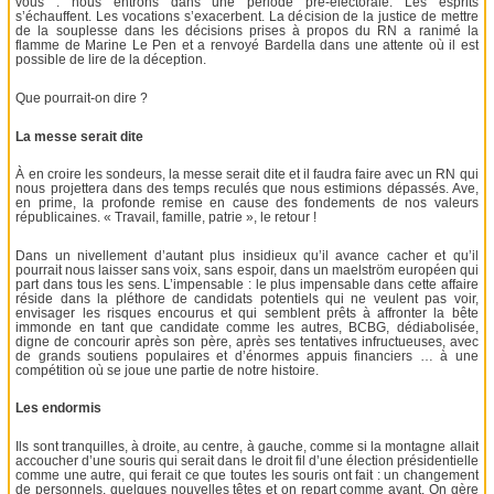
vous : nous entrons dans une période pré-électorale. Les esprits
s’échauffent. Les vocations s’exacerbent. La décision de la justice de mettre
de la souplesse dans les décisions prises à propos du RN a ranimé la
flamme de Marine Le Pen et a renvoyé Bardella dans une attente où il est
possible de lire de la déception.
Que pourrait-on dire ?
La messe serait dite
À en croire les sondeurs, la messe serait dite et il faudra faire avec un RN qui
nous projettera dans des temps reculés que nous estimions dépassés. Ave,
en prime, la profonde remise en cause des fondements de nos valeurs
républicaines. « Travail, famille, patrie », le retour !
Dans un nivellement d’autant plus insidieux qu’il avance cacher et qu’il
pourrait nous laisser sans voix, sans espoir, dans un maelström européen qui
part dans tous les sens. L’impensable : le plus impensable dans cette affaire
réside dans la pléthore de candidats potentiels qui ne veulent pas voir,
envisager les risques encourus et qui semblent prêts à affronter la bête
immonde en tant que candidate comme les autres, BCBG, dédiabolisée,
digne de concourir après son père, après ses tentatives infructueuses, avec
de grands soutiens populaires et d’énormes appuis financiers … à une
compétition où se joue une partie de notre histoire.
Les endormis
Ils sont tranquilles, à droite, au centre, à gauche, comme si la montagne allait
accoucher d’une souris qui serait dans le droit fil d’une élection présidentielle
comme une autre, qui ferait ce que toutes les souris ont fait : un changement
de personnels, quelques nouvelles têtes et on repart comme avant. On gère