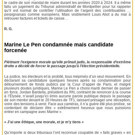
le cadre de son mandat de maire durant les années 2020 à 2024. Il a même
fallu un jugement du Tribunal administratif de Montpellier pour lui rappeler
qu’il est normal de contrôler l’utilisation de l’argent des contribuables …
perpignanais comme européens. Mais visiblement Louis Aliot a du mal à
retrouver factures et tickets de caisse…
R. G.
Marine Le Pen condamnée mais candidate
forcenée
Piétinant l’exigence morale qu’elle prônait jadis, la responsable d’extrême
droite a décidé de forcer le passage jusqu’à l’élection présidentielle.
La justice, les électeurs et la probité, tous méprisés d’un seul mouvement. En
déclarant sa candidature quelques heures après sa condamnation pour
détournement de fonds publics par la Cour d’appel de Paris, et malgré
plusieurs doutes juridiques, Marine Le Pen a choisi mardi dernier de passer
en force. Jordan Bardella, président du RN, contraint de renoncer à la course
à l’Élysée, n’avait jusqu’ici émis aucune parole publique depuis le passage
de son mentor devant le 20 Heures de TF1, laissant présager une déception,
voire des tensions à venir. Face aux caméras, il n’a guère été plus prolixe, se
contentant de déclarer être « extrêmement heureux que nous puissions
entrer en campagne avec Marine ».
« J’ai une éthique, une morale, et je m’y tiens »
Qu’importe si deux tribunaux l’ont reconnue coupable de « faits graves » en