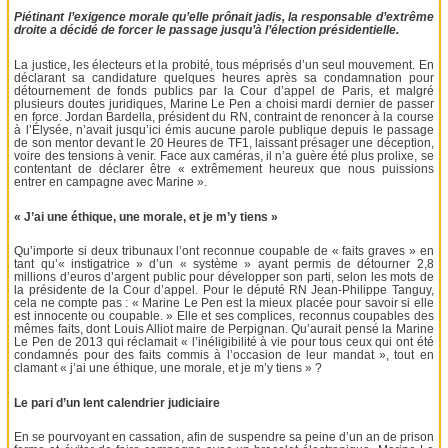
Piétinant l’exigence morale qu’elle prônait jadis, la responsable d’extrême
droite a décidé de forcer le passage jusqu’à l’élection présidentielle.
La justice, les électeurs et la probité, tous méprisés d’un seul mouvement. En
déclarant sa candidature quelques heures après sa condamnation pour
détournement de fonds publics par la Cour d’appel de Paris, et malgré
plusieurs doutes juridiques, Marine Le Pen a choisi mardi dernier de passer
en force. Jordan Bardella, président du RN, contraint de renoncer à la course
à l’Élysée, n’avait jusqu’ici émis aucune parole publique depuis le passage
de son mentor devant le 20 Heures de TF1, laissant présager une déception,
voire des tensions à venir. Face aux caméras, il n’a guère été plus prolixe, se
contentant de déclarer être « extrêmement heureux que nous puissions
entrer en campagne avec Marine ».
« J’ai une éthique, une morale, et je m’y tiens »
Qu’importe si deux tribunaux l’ont reconnue coupable de « faits graves » en
tant qu’« instigatrice » d’un « système » ayant permis de détourner 2,8
millions d’euros d’argent public pour développer son parti, selon les mots de
la présidente de la Cour d’appel. Pour le député RN Jean-Philippe Tanguy,
cela ne compte pas : « Marine Le Pen est la mieux placée pour savoir si elle
est innocente ou coupable. » Elle et ses complices, reconnus coupables des
mêmes faits, dont Louis Alliot maire de Perpignan. Qu’aurait pensé la Marine
Le Pen de 2013 qui réclamait « l’inéligibilité à vie pour tous ceux qui ont été
condamnés pour des faits commis à l’occasion de leur mandat », tout en
clamant « j’ai une éthique, une morale, et je m’y tiens » ?
Le pari d’un lent calendrier judiciaire
En se pourvoyant en cassation, afin de suspendre sa peine d’un an de prison