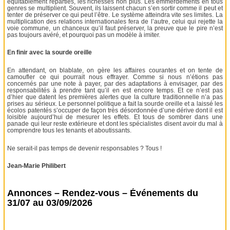
équitablement réparties, les richesses non plus. Les emmerdements en tous
genres se multiplient. Souvent, ils laissent chacun s’en sortir comme il peut et
tenter de préserver ce qui peut l’être. Le système atteindra vite ses limites. La
multiplication des relations internationales fera de l’autre, celui qui rejette la
voie commune, un chanceux qu’il faut préserver, la preuve que le pire n’est
pas toujours avéré, et pourquoi pas un modèle à imiter.
En finir avec la sourde oreille
En attendant, on blablate, on gère les affaires courantes et on tente de
camoufler ce qui pourrait nous effrayer. Comme si nous n’étions pas
concernés par une note à payer, par des adaptations à envisager, par des
responsabilités à prendre tant qu’il en est encore temps. Et ce n’est pas
d’hier que datent les premières alertes que la culture traditionnelle n’a pas
prises au sérieux. Le personnel politique a fait la sourde oreille et a laissé les
écolos patentés s’occuper de façon très désordonnée d’une dérive dont il est
loisible aujourd’hui de mesurer les effets. Et tous de sombrer dans une
panade qui leur reste extérieure et dont les spécialistes disent avoir du mal à
comprendre tous les tenants et aboutissants.
Ne serait-il pas temps de devenir responsables ? Tous !
Jean-Marie Philibert
Annonces – Rendez-vous – Événements du
31/07 au 03/09/2026