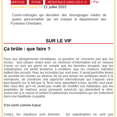
,
,
/ Par
DREYFUS
PCF66
RÉSISTANCE DANS LES P.-O.
Corinne COQUET
/
21 juillet 2022
Courts-métrages qui dévoilent des témoignages inédits de
quatre personnalités qui ont marqué le département des
Pyrénées-Orientales.
SUR LE VIF
Ça brûle : que faire ?
Face aux dérèglements climatiques, la question ne concerne pas que les
écolos : tout citoyen vivant avec un minimum d’information est en mesure
d’avoir un avis qui prend en compte que les données bougent, que les
catastrophes ont plutôt tendance à proliférer, que les chaleurs estivales
battent des records. Avec les incendies qui vont avec. Il serait peut-être temps
de prendre les choses au sérieux, de ne pas laisser les politiques seuls à la
manœuvre, de construire une approche internationale qui s’appuie sans
faux-fuyants sur le fait que la Terre nous appartient à tous, qu’elle veut peut-
être nous dire qu’il ne serait pas inutile de modifier nos habitudes, que les
prophètes de malheur, aussi puissants soient-ils, qui alimentent le déni,
soient mis à la raison et sortent d’optimismes inconsidérés qui les enferment
dans une béatitude coupable.
S’en sortir comme il peut
Certes, les situations sont diverses : les catastrophes ne sont pas