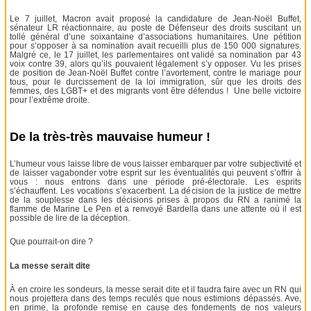
Le 7 juillet, Macron avait proposé la candidature de Jean-Noël Buffet,
sénateur LR réactionnaire, au poste de Défenseur des droits suscitant un
tollé général d’une soixantaine d’associations humanitaires. Une pétition
pour s’opposer à sa nomination avait recueilli plus de 150 000 signatures.
Malgré ce, le 17 juillet, les parlementaires ont validé sa nomination par 43
voix contre 39, alors qu’ils pouvaient légalement s’y opposer. Vu les prises
de position de Jean-Noël Buffet contre l’avortement, contre le mariage pour
tous, pour le durcissement de la loi immigration, sûr que les droits des
femmes, des LGBT+ et des migrants vont être défendus ! Une belle victoire
pour l’extrême droite.
De la très-très mauvaise humeur !
L’humeur vous laisse libre de vous laisser embarquer par votre subjectivité et
de laisser vagabonder votre esprit sur les éventualités qui peuvent s’offrir à
vous : nous entrons dans une période pré-électorale. Les esprits
s’échauffent. Les vocations s’exacerbent. La décision de la justice de mettre
de la souplesse dans les décisions prises à propos du RN a ranimé la
flamme de Marine Le Pen et a renvoyé Bardella dans une attente où il est
possible de lire de la déception.
Que pourrait-on dire ?
La messe serait dite
À en croire les sondeurs, la messe serait dite et il faudra faire avec un RN qui
nous projettera dans des temps reculés que nous estimions dépassés. Ave,
en prime, la profonde remise en cause des fondements de nos valeurs