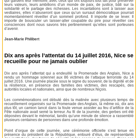
qui gardent leur mémoire, avec ceux qui ont toujours tout fait pour préserver
leurs valeurs, leurs ambitions d’un monde de paix, de justice, bâti sur la
solidarité et le partage des richesses. Les incantations sont à laisser aux
vestiaires, elles n’abuseront que ceux qu’un sursaut démocratique pourrait
momentanément réveiller d’un sommeil profond. Il importe de se lever. Il
importe de bousculer un laisser-aller coupable du pire pour réveiller ces
consciences dont nous savons très pertinemment qu’elles sont porteuses
d’avenir.
Jean-Marie Philibert
Dix ans après l’attentat du 14 juillet 2016, Nice se
recueille pour ne jamais oublier
Dix ans après l’attentat qui a endeuillé la Promenade des Anglais, Nice a
rendu un hommage solennel aux 86 victimes de l’attaque terroriste du 14
juillet 2016. Une journée placée sous le signe du souvenir, de la dignité et de
la résilience, en présence des familles des victimes, des rescapés, des
autorités locales et nationales, ainsi que de nombreux Niçois.
Les commémorations ont débuté dès la matinée avec plusieurs temps de
recueillement organisés sur la Promenade des Anglais, là même où, dix ans
plus tôt, un camion lancé dans la foule venue assister au feu d’artifice de la
Fête nationale avait semé la terreur. Au fil de la journée, des gerbes ont été
déposées devant le mémorial, tandis qu’une minute de silence a rassemblé
plusieurs centaines de personnes dans une profonde émotion.
Point d’orgue de cette journée, une cérémonie officielle s’est tenue en
présence du président de la République, entouré d’élus, de représentants