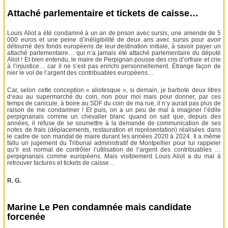
Attaché parlementaire et tickets de caisse…
Louis Aliot a été condamné à un an de prison avec sursis, une amende de 5
000 euros et une peine d’inéligibilité de deux ans avec sursis pour avoir
détourné des fonds européens de leur destination initiale, à savoir payer un
attaché parlementaire… qui n’a jamais été attaché parlementaire du député
Aliot ! Et bien entendu, le maire de Perpignan pousse des cris d’orfraie et crie
à l’injustice… car il ne s’est pas enrichi personnellement. Étrange façon de
nier le vol de l’argent des contribuables européens…
Car, selon cette conception « aliotesque », si demain, je barbote deux litres
d’eau au supermarché du coin, non pour moi mais pour donner, par ces
temps de canicule, à boire au SDF du coin de ma rue, il n’y aurait pas plus de
raison de me condamner ! Et puis, on a un peu de mal à imaginer l’édile
perpignanais comme un chevalier blanc quand on sait que, depuis des
années, il refuse de se soumettre à la demande de communication de ses
notes de frais (déplacements, restauration et représentation) réalisées dans
le cadre de son mandat de maire durant les années 2020 à 2024. Il a même
fallu un jugement du Tribunal administratif de Montpellier pour lui rappeler
qu’il est normal de contrôler l’utilisation de l’argent des contribuables …
perpignanais comme européens. Mais visiblement Louis Aliot a du mal à
retrouver factures et tickets de caisse…
R. G.
Marine Le Pen condamnée mais candidate
forcenée