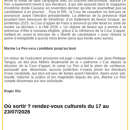
ferme et éviter de faire campagne avec un bracelet électronique, Marine Le
Pen a également menti à ses électeurs, à qui elle assurait dans le magazine
d’extrême droite Causeur, en novembre dernier, qu’elle ne soumettrait pas sa
candidature à un pourvoi… Pour le RN , la Cour de cassation ne doit pas se
prononcer avant l’élection présidentielle. La défense de la prévenue était
pourtant bien heureuse de bénéficier d’un traitement de faveur lorsque, au
printemps 2025, la Cour d’appel de Paris a annoncé qu’elle ferait en sorte de
rendre sa décision « à l’été 2026 ». Un régime de faveur qui a permis à la
prévenue d’être à nouveau éligible, grâce à la clémence de la Cour d’appel,
mettant en avant le principe de « liberté de candidature » pour réduire la
peine d’inéligibilité à quinze mois ferme (ainsi que trente avec sursis).
Marine Le Pen sera candidate jusqu’au bout
Un retour de l’exécution provisoire est jugé « improbable » par Jean-Philippe
Tanguy, un des plus fidèles lieutenants de la « patronne » Car, depuis la
décision de la Cour d’appel, le camp Le Pen a fait le plein de confiance,
persuadé que, désormais, aucune juridiction n’osera priver les électeurs
d’une candidate, qui plus est peu de temps avant l’élection. Après avoir sali,
insulté, méprisé la justice et les magistrats depuis dix ans, Marine Le Pen
compte désormais sur leur sollicitude.
Roger Rio
Où sortir ? rendez-vous culturels du 17 au
23/07/2026