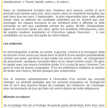
républicaines. « Travail, famille, patrie », le retour !
Dans un nivellement d’autant plus insidieux qu’il avance cacher et qu’il
pourrait nous laisser sans voix, sans espoir, dans un maelström européen qui
part dans tous les sens. L’impensable : le plus impensable dans cette affaire
réside dans la pléthore de candidats potentiels qui ne veulent pas voir,
envisager les risques encourus et qui semblent prêts à affronter la bête
immonde en tant que candidate comme les autres, BCBG, dédiabolisée,
digne de concourir après son père, après ses tentatives infructueuses, avec
de grands soutiens populaires et d’énormes appuis financiers … à une
compétition où se joue une partie de notre histoire.
Les endormis
Ils sont tranquilles, à droite, au centre, à gauche, comme si la montagne allait
accoucher d’une souris qui serait dans le droit fil d’une élection présidentielle
comme une autre, qui ferait ce que toutes les souris ont fait : un changement
de personnels, quelques nouvelles têtes et on repart comme avant. On gère
le capital avec une souris d’extrême droite. Il n’y a pas de quoi s’énerver. Ces
gens-là sont de bonne compagnie. D’où les prétentions multiples et variées
de tenter une chance, fût-elle quelque peu compromise.
Pas le moindre catastrophisme à l’évocation d’un monde qui pourrait
changer. La sérénité partagée que les sursauts populaires ne changeront
rien et qu’il sera toujours temps de s’adapter, de collaborer, de s’arranger
avec les puissants du jour qui bien sûr seront dignes de notre allégeance.
Mémoire et valeurs
Je ne partage rien de ce foutage de gueule quasi généralisé. Avec tous ceux