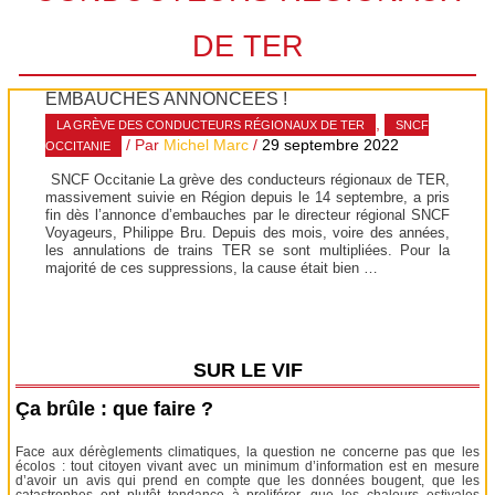
DE TER
EMBAUCHES ANNONCÉES !
,
LA GRÈVE DES CONDUCTEURS RÉGIONAUX DE TER
SNCF
/ Par
Michel Marc
/
29 septembre 2022
OCCITANIE
SNCF Occitanie La grève des conducteurs régionaux de TER,
massivement suivie en Région depuis le 14 septembre, a pris
fin dès l’annonce d’embauches par le directeur régional SNCF
Voyageurs, Philippe Bru. Depuis des mois, voire des années,
les annulations de trains TER se sont multipliées. Pour la
majorité de ces suppressions, la cause était bien …
SUR LE VIF
Ça brûle : que faire ?
Face aux dérèglements climatiques, la question ne concerne pas que les
écolos : tout citoyen vivant avec un minimum d’information est en mesure
d’avoir un avis qui prend en compte que les données bougent, que les
catastrophes ont plutôt tendance à proliférer, que les chaleurs estivales