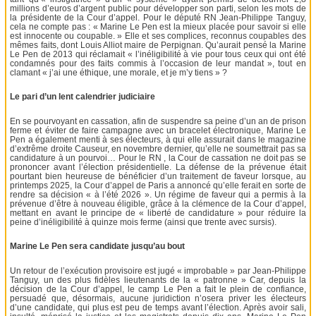
millions d’euros d’argent public pour développer son parti, selon les mots de
la présidente de la Cour d’appel. Pour le député RN Jean-Philippe Tanguy,
cela ne compte pas : « Marine Le Pen est la mieux placée pour savoir si elle
est innocente ou coupable. » Elle et ses complices, reconnus coupables des
mêmes faits, dont Louis Alliot maire de Perpignan. Qu’aurait pensé la Marine
Le Pen de 2013 qui réclamait « l’inéligibilité à vie pour tous ceux qui ont été
condamnés pour des faits commis à l’occasion de leur mandat », tout en
clamant « j’ai une éthique, une morale, et je m’y tiens » ?
Le pari d’un lent calendrier judiciaire
En se pourvoyant en cassation, afin de suspendre sa peine d’un an de prison
ferme et éviter de faire campagne avec un bracelet électronique, Marine Le
Pen a également menti à ses électeurs, à qui elle assurait dans le magazine
d’extrême droite Causeur, en novembre dernier, qu’elle ne soumettrait pas sa
candidature à un pourvoi… Pour le RN , la Cour de cassation ne doit pas se
prononcer avant l’élection présidentielle. La défense de la prévenue était
pourtant bien heureuse de bénéficier d’un traitement de faveur lorsque, au
printemps 2025, la Cour d’appel de Paris a annoncé qu’elle ferait en sorte de
rendre sa décision « à l’été 2026 ». Un régime de faveur qui a permis à la
prévenue d’être à nouveau éligible, grâce à la clémence de la Cour d’appel,
mettant en avant le principe de « liberté de candidature » pour réduire la
peine d’inéligibilité à quinze mois ferme (ainsi que trente avec sursis).
Marine Le Pen sera candidate jusqu’au bout
Un retour de l’exécution provisoire est jugé « improbable » par Jean-Philippe
Tanguy, un des plus fidèles lieutenants de la « patronne » Car, depuis la
décision de la Cour d’appel, le camp Le Pen a fait le plein de confiance,
persuadé que, désormais, aucune juridiction n’osera priver les électeurs
d’une candidate, qui plus est peu de temps avant l’élection. Après avoir sali,