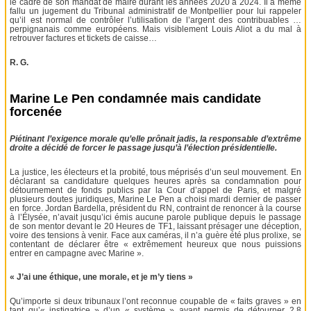
le cadre de son mandat de maire durant les années 2020 à 2024. Il a même
fallu un jugement du Tribunal administratif de Montpellier pour lui rappeler
qu’il est normal de contrôler l’utilisation de l’argent des contribuables …
perpignanais comme européens. Mais visiblement Louis Aliot a du mal à
retrouver factures et tickets de caisse…
R. G.
Marine Le Pen condamnée mais candidate
forcenée
Piétinant l’exigence morale qu’elle prônait jadis, la responsable d’extrême
droite a décidé de forcer le passage jusqu’à l’élection présidentielle.
La justice, les électeurs et la probité, tous méprisés d’un seul mouvement. En
déclarant sa candidature quelques heures après sa condamnation pour
détournement de fonds publics par la Cour d’appel de Paris, et malgré
plusieurs doutes juridiques, Marine Le Pen a choisi mardi dernier de passer
en force. Jordan Bardella, président du RN, contraint de renoncer à la course
à l’Élysée, n’avait jusqu’ici émis aucune parole publique depuis le passage
de son mentor devant le 20 Heures de TF1, laissant présager une déception,
voire des tensions à venir. Face aux caméras, il n’a guère été plus prolixe, se
contentant de déclarer être « extrêmement heureux que nous puissions
entrer en campagne avec Marine ».
« J’ai une éthique, une morale, et je m’y tiens »
Qu’importe si deux tribunaux l’ont reconnue coupable de « faits graves » en
tant qu’« instigatrice » d’un « système » ayant permis de détourner 2,8