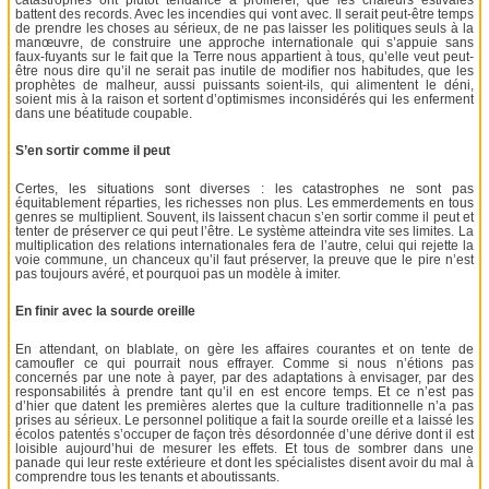
battent des records. Avec les incendies qui vont avec. Il serait peut-être temps
de prendre les choses au sérieux, de ne pas laisser les politiques seuls à la
manœuvre, de construire une approche internationale qui s’appuie sans
faux-fuyants sur le fait que la Terre nous appartient à tous, qu’elle veut peut-
être nous dire qu’il ne serait pas inutile de modifier nos habitudes, que les
prophètes de malheur, aussi puissants soient-ils, qui alimentent le déni,
soient mis à la raison et sortent d’optimismes inconsidérés qui les enferment
dans une béatitude coupable.
S’en sortir comme il peut
Certes, les situations sont diverses : les catastrophes ne sont pas
équitablement réparties, les richesses non plus. Les emmerdements en tous
genres se multiplient. Souvent, ils laissent chacun s’en sortir comme il peut et
tenter de préserver ce qui peut l’être. Le système atteindra vite ses limites. La
multiplication des relations internationales fera de l’autre, celui qui rejette la
voie commune, un chanceux qu’il faut préserver, la preuve que le pire n’est
pas toujours avéré, et pourquoi pas un modèle à imiter.
En finir avec la sourde oreille
En attendant, on blablate, on gère les affaires courantes et on tente de
camoufler ce qui pourrait nous effrayer. Comme si nous n’étions pas
concernés par une note à payer, par des adaptations à envisager, par des
responsabilités à prendre tant qu’il en est encore temps. Et ce n’est pas
d’hier que datent les premières alertes que la culture traditionnelle n’a pas
prises au sérieux. Le personnel politique a fait la sourde oreille et a laissé les
écolos patentés s’occuper de façon très désordonnée d’une dérive dont il est
loisible aujourd’hui de mesurer les effets. Et tous de sombrer dans une
panade qui leur reste extérieure et dont les spécialistes disent avoir du mal à
comprendre tous les tenants et aboutissants.