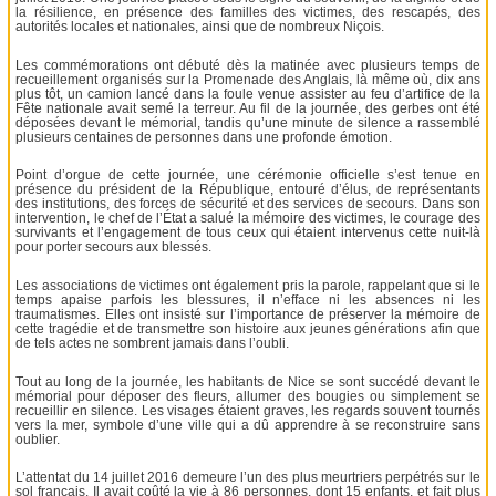
la résilience, en présence des familles des victimes, des rescapés, des
autorités locales et nationales, ainsi que de nombreux Niçois.
Les commémorations ont débuté dès la matinée avec plusieurs temps de
recueillement organisés sur la Promenade des Anglais, là même où, dix ans
plus tôt, un camion lancé dans la foule venue assister au feu d’artifice de la
Fête nationale avait semé la terreur. Au fil de la journée, des gerbes ont été
déposées devant le mémorial, tandis qu’une minute de silence a rassemblé
plusieurs centaines de personnes dans une profonde émotion.
Point d’orgue de cette journée, une cérémonie officielle s’est tenue en
présence du président de la République, entouré d’élus, de représentants
des institutions, des forces de sécurité et des services de secours. Dans son
intervention, le chef de l’État a salué la mémoire des victimes, le courage des
survivants et l’engagement de tous ceux qui étaient intervenus cette nuit-là
pour porter secours aux blessés.
Les associations de victimes ont également pris la parole, rappelant que si le
temps apaise parfois les blessures, il n’efface ni les absences ni les
traumatismes. Elles ont insisté sur l’importance de préserver la mémoire de
cette tragédie et de transmettre son histoire aux jeunes générations afin que
de tels actes ne sombrent jamais dans l’oubli.
Tout au long de la journée, les habitants de Nice se sont succédé devant le
mémorial pour déposer des fleurs, allumer des bougies ou simplement se
recueillir en silence. Les visages étaient graves, les regards souvent tournés
vers la mer, symbole d’une ville qui a dû apprendre à se reconstruire sans
oublier.
L’attentat du 14 juillet 2016 demeure l’un des plus meurtriers perpétrés sur le
sol français. Il avait coûté la vie à 86 personnes, dont 15 enfants, et fait plus