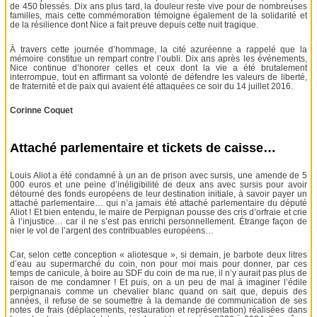
de 450 blessés. Dix ans plus tard, la douleur reste vive pour de nombreuses
familles, mais cette commémoration témoigne également de la solidarité et
de la résilience dont Nice a fait preuve depuis cette nuit tragique.
À travers cette journée d’hommage, la cité azuréenne a rappelé que la
mémoire constitue un rempart contre l’oubli. Dix ans après les événements,
Nice continue d’honorer celles et ceux dont la vie a été brutalement
interrompue, tout en affirmant sa volonté de défendre les valeurs de liberté,
de fraternité et de paix qui avaient été attaquées ce soir du 14 juillet 2016.
Corinne Coquet
Attaché parlementaire et tickets de caisse…
Louis Aliot a été condamné à un an de prison avec sursis, une amende de 5
000 euros et une peine d’inéligibilité de deux ans avec sursis pour avoir
détourné des fonds européens de leur destination initiale, à savoir payer un
attaché parlementaire… qui n’a jamais été attaché parlementaire du député
Aliot ! Et bien entendu, le maire de Perpignan pousse des cris d’orfraie et crie
à l’injustice… car il ne s’est pas enrichi personnellement. Étrange façon de
nier le vol de l’argent des contribuables européens…
Car, selon cette conception « aliotesque », si demain, je barbote deux litres
d’eau au supermarché du coin, non pour moi mais pour donner, par ces
temps de canicule, à boire au SDF du coin de ma rue, il n’y aurait pas plus de
raison de me condamner ! Et puis, on a un peu de mal à imaginer l’édile
perpignanais comme un chevalier blanc quand on sait que, depuis des
années, il refuse de se soumettre à la demande de communication de ses
notes de frais (déplacements, restauration et représentation) réalisées dans