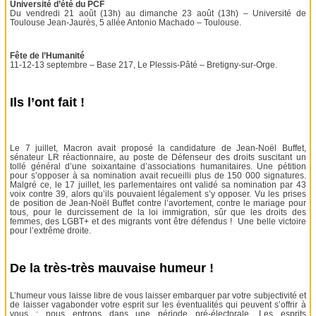
Université d’été du PCF
Du vendredi 21 août (13h) au dimanche 23 août (13h) – Université de
Toulouse Jean-Jaurès, 5 allée Antonio Machado – Toulouse.
Fête de l’Humanité
11-12-13 septembre – Base 217, Le Plessis-Pâté – Bretigny-sur-Orge.
Ils l’ont fait !
Le 7 juillet, Macron avait proposé la candidature de Jean-Noël Buffet,
sénateur LR réactionnaire, au poste de Défenseur des droits suscitant un
tollé général d’une soixantaine d’associations humanitaires. Une pétition
pour s’opposer à sa nomination avait recueilli plus de 150 000 signatures.
Malgré ce, le 17 juillet, les parlementaires ont validé sa nomination par 43
voix contre 39, alors qu’ils pouvaient légalement s’y opposer. Vu les prises
de position de Jean-Noël Buffet contre l’avortement, contre le mariage pour
tous, pour le durcissement de la loi immigration, sûr que les droits des
femmes, des LGBT+ et des migrants vont être défendus ! Une belle victoire
pour l’extrême droite.
De la très-très mauvaise humeur !
L’humeur vous laisse libre de vous laisser embarquer par votre subjectivité et
de laisser vagabonder votre esprit sur les éventualités qui peuvent s’offrir à
vous : nous entrons dans une période pré-électorale. Les esprits