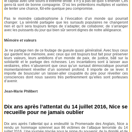
le capital avec une souris d’extrême droite. Il n’y a pas de quoi s’énerver. Ces
gens-là sont de bonne compagnie. D’où les prétentions multiples et variées
de tenter une chance, fût-elle quelque peu compromise.
Pas le moindre catastrophisme à l’évocation d’un monde qui pourrait
changer. La sérénité partagée que les sursauts populaires ne changeront
rien et qu’il sera toujours temps de s’adapter, de collaborer, de s’arranger
avec les puissants du jour qui bien sûr seront dignes de notre allégeance.
Mémoire et valeurs
Je ne partage rien de ce foutage de gueule quasi généralisé. Avec tous ceux
qui gardent leur mémoire, avec ceux qui ont toujours tout fait pour préserver
leurs valeurs, leurs ambitions d’un monde de paix, de justice, bâti sur la
solidarité et le partage des richesses. Les incantations sont à laisser aux
vestiaires, elles n’abuseront que ceux qu’un sursaut démocratique pourrait
momentanément réveiller d’un sommeil profond. Il importe de se lever. Il
importe de bousculer un laisser-aller coupable du pire pour réveiller ces
consciences dont nous savons très pertinemment qu’elles sont porteuses
d’avenir.
Jean-Marie Philibert
Dix ans après l’attentat du 14 juillet 2016, Nice se
recueille pour ne jamais oublier
Dix ans après l’attentat qui a endeuillé la Promenade des Anglais, Nice a
rendu un hommage solennel aux 86 victimes de l’attaque terroriste du 14
juillet 2016. Une journée placée sous le signe du souvenir, de la dignité et de