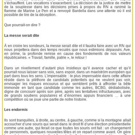
s’échauffent. Les vocations s’exacerbent. La décision de la justice de mettre
de la souplesse dans les décisions prises à propos du RN a ranimé la
flamme de Marine Le Pen et a renvoyé Bardella dans une attente où il est
possible de lire de la déception.
Que pourrait-on dire ?
La messe serait dite
À en croire les sondeurs, la messe serait dite et il faudra faire avec un RN qui
nous projettera dans des temps reculés que nous estimions dépassés. Ave,
en prime, la profonde remise en cause des fondements de nos valeurs
républicaines. « Travail, famille, patrie », le retour !
Dans un nivellement d’autant plus insidieux qu’il avance cacher et qu’il
pourrait nous laisser sans voix, sans espoir, dans un maelström européen qui
part dans tous les sens. L’impensable : le plus impensable dans cette affaire
réside dans la pléthore de candidats potentiels qui ne veulent pas voir,
envisager les risques encourus et qui semblent prêts à affronter la bête
immonde en tant que candidate comme les autres, BCBG, dédiabolisée,
digne de concourir après son père, après ses tentatives infructueuses, avec
de grands soutiens populaires et d’énormes appuis financiers … à une
compétition où se joue une partie de notre histoire.
Les endormis
Ils sont tranquilles, à droite, au centre, à gauche, comme si la montagne allait
accoucher d’une souris qui serait dans le droit fil d’une élection présidentielle
comme une autre, qui ferait ce que toutes les souris ont fait : un changement
de personnels, quelques nouvelles têtes et on repart comme avant. On gère