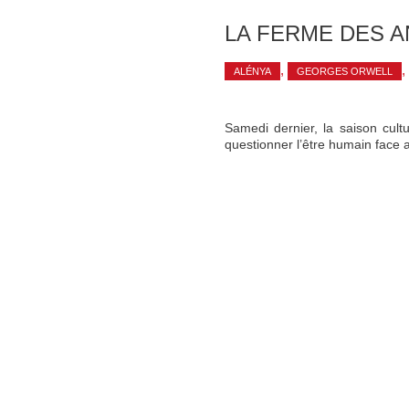
LA FERME DES 
,
,
ALÉNYA
GEORGES ORWELL
Samedi dernier, la saison cult
questionner l’être humain face 