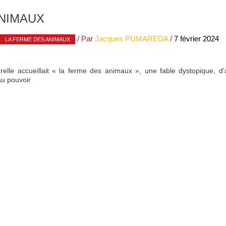
ANIMAUX
/ Par
Jacques PUMAREDA
/
7 février 2024
LA FERME DES ANIMAUX
urelle accueillait « la ferme des animaux », une fable dystopique, d
au pouvoir