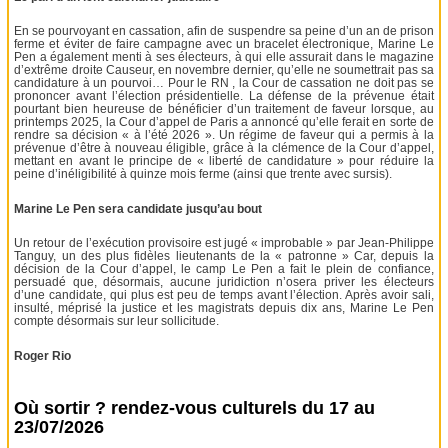
En se pourvoyant en cassation, afin de suspendre sa peine d’un an de prison
ferme et éviter de faire campagne avec un bracelet électronique, Marine Le
Pen a également menti à ses électeurs, à qui elle assurait dans le magazine
d’extrême droite Causeur, en novembre dernier, qu’elle ne soumettrait pas sa
candidature à un pourvoi… Pour le RN , la Cour de cassation ne doit pas se
prononcer avant l’élection présidentielle. La défense de la prévenue était
pourtant bien heureuse de bénéficier d’un traitement de faveur lorsque, au
printemps 2025, la Cour d’appel de Paris a annoncé qu’elle ferait en sorte de
rendre sa décision « à l’été 2026 ». Un régime de faveur qui a permis à la
prévenue d’être à nouveau éligible, grâce à la clémence de la Cour d’appel,
mettant en avant le principe de « liberté de candidature » pour réduire la
peine d’inéligibilité à quinze mois ferme (ainsi que trente avec sursis).
Marine Le Pen sera candidate jusqu’au bout
Un retour de l’exécution provisoire est jugé « improbable » par Jean-Philippe
Tanguy, un des plus fidèles lieutenants de la « patronne » Car, depuis la
décision de la Cour d’appel, le camp Le Pen a fait le plein de confiance,
persuadé que, désormais, aucune juridiction n’osera priver les électeurs
d’une candidate, qui plus est peu de temps avant l’élection. Après avoir sali,
insulté, méprisé la justice et les magistrats depuis dix ans, Marine Le Pen
compte désormais sur leur sollicitude.
Roger Rio
Où sortir ? rendez-vous culturels du 17 au
23/07/2026