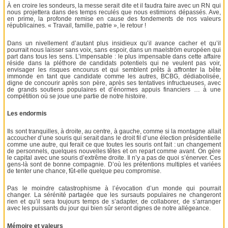
À en croire les sondeurs, la messe serait dite et il faudra faire avec un RN qui
nous projettera dans des temps reculés que nous estimions dépassés. Ave,
en prime, la profonde remise en cause des fondements de nos valeurs
républicaines. « Travail, famille, patrie », le retour !
Dans un nivellement d’autant plus insidieux qu’il avance cacher et qu’il
pourrait nous laisser sans voix, sans espoir, dans un maelström européen qui
part dans tous les sens. L’impensable : le plus impensable dans cette affaire
réside dans la pléthore de candidats potentiels qui ne veulent pas voir,
envisager les risques encourus et qui semblent prêts à affronter la bête
immonde en tant que candidate comme les autres, BCBG, dédiabolisée,
digne de concourir après son père, après ses tentatives infructueuses, avec
de grands soutiens populaires et d’énormes appuis financiers … à une
compétition où se joue une partie de notre histoire.
Les endormis
Ils sont tranquilles, à droite, au centre, à gauche, comme si la montagne allait
accoucher d’une souris qui serait dans le droit fil d’une élection présidentielle
comme une autre, qui ferait ce que toutes les souris ont fait : un changement
de personnels, quelques nouvelles têtes et on repart comme avant. On gère
le capital avec une souris d’extrême droite. Il n’y a pas de quoi s’énerver. Ces
gens-là sont de bonne compagnie. D’où les prétentions multiples et variées
de tenter une chance, fût-elle quelque peu compromise.
Pas le moindre catastrophisme à l’évocation d’un monde qui pourrait
changer. La sérénité partagée que les sursauts populaires ne changeront
rien et qu’il sera toujours temps de s’adapter, de collaborer, de s’arranger
avec les puissants du jour qui bien sûr seront dignes de notre allégeance.
Mémoire et valeurs