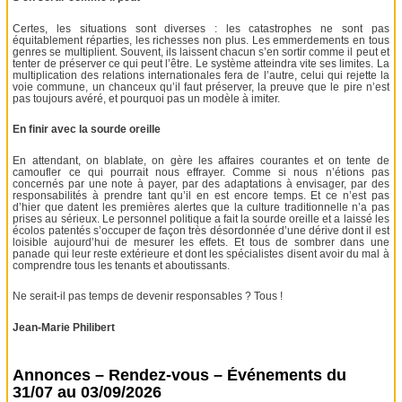
Certes, les situations sont diverses : les catastrophes ne sont pas
équitablement réparties, les richesses non plus. Les emmerdements en tous
genres se multiplient. Souvent, ils laissent chacun s’en sortir comme il peut et
tenter de préserver ce qui peut l’être. Le système atteindra vite ses limites. La
multiplication des relations internationales fera de l’autre, celui qui rejette la
voie commune, un chanceux qu’il faut préserver, la preuve que le pire n’est
pas toujours avéré, et pourquoi pas un modèle à imiter.
En finir avec la sourde oreille
En attendant, on blablate, on gère les affaires courantes et on tente de
camoufler ce qui pourrait nous effrayer. Comme si nous n’étions pas
concernés par une note à payer, par des adaptations à envisager, par des
responsabilités à prendre tant qu’il en est encore temps. Et ce n’est pas
d’hier que datent les premières alertes que la culture traditionnelle n’a pas
prises au sérieux. Le personnel politique a fait la sourde oreille et a laissé les
écolos patentés s’occuper de façon très désordonnée d’une dérive dont il est
loisible aujourd’hui de mesurer les effets. Et tous de sombrer dans une
panade qui leur reste extérieure et dont les spécialistes disent avoir du mal à
comprendre tous les tenants et aboutissants.
Ne serait-il pas temps de devenir responsables ? Tous !
Jean-Marie Philibert
Annonces – Rendez-vous – Événements du
31/07 au 03/09/2026