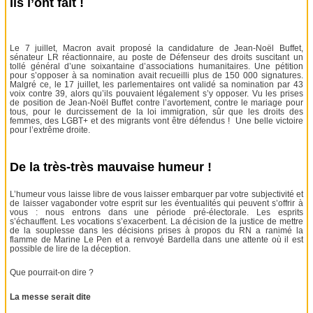
Ils l’ont fait !
Le 7 juillet, Macron avait proposé la candidature de Jean-Noël Buffet,
sénateur LR réactionnaire, au poste de Défenseur des droits suscitant un
tollé général d’une soixantaine d’associations humanitaires. Une pétition
pour s’opposer à sa nomination avait recueilli plus de 150 000 signatures.
Malgré ce, le 17 juillet, les parlementaires ont validé sa nomination par 43
voix contre 39, alors qu’ils pouvaient légalement s’y opposer. Vu les prises
de position de Jean-Noël Buffet contre l’avortement, contre le mariage pour
tous, pour le durcissement de la loi immigration, sûr que les droits des
femmes, des LGBT+ et des migrants vont être défendus ! Une belle victoire
pour l’extrême droite.
De la très-très mauvaise humeur !
L’humeur vous laisse libre de vous laisser embarquer par votre subjectivité et
de laisser vagabonder votre esprit sur les éventualités qui peuvent s’offrir à
vous : nous entrons dans une période pré-électorale. Les esprits
s’échauffent. Les vocations s’exacerbent. La décision de la justice de mettre
de la souplesse dans les décisions prises à propos du RN a ranimé la
flamme de Marine Le Pen et a renvoyé Bardella dans une attente où il est
possible de lire de la déception.
Que pourrait-on dire ?
La messe serait dite