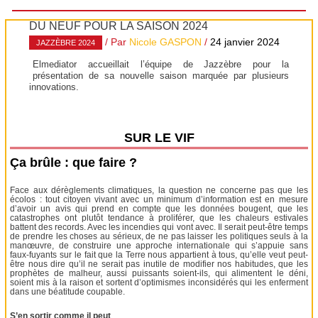
DU NEUF POUR LA SAISON 2024
/ Par
Nicole GASPON
/
24 janvier 2024
JAZZÈBRE 2024
Elmediator accueillait l’équipe de Jazzèbre pour la
présentation de sa nouvelle saison marquée par plusieurs
innovations.
SUR LE VIF
Ça brûle : que faire ?
Face aux dérèglements climatiques, la question ne concerne pas que les
écolos : tout citoyen vivant avec un minimum d’information est en mesure
d’avoir un avis qui prend en compte que les données bougent, que les
catastrophes ont plutôt tendance à proliférer, que les chaleurs estivales
battent des records. Avec les incendies qui vont avec. Il serait peut-être temps
de prendre les choses au sérieux, de ne pas laisser les politiques seuls à la
manœuvre, de construire une approche internationale qui s’appuie sans
faux-fuyants sur le fait que la Terre nous appartient à tous, qu’elle veut peut-
être nous dire qu’il ne serait pas inutile de modifier nos habitudes, que les
prophètes de malheur, aussi puissants soient-ils, qui alimentent le déni,
soient mis à la raison et sortent d’optimismes inconsidérés qui les enferment
dans une béatitude coupable.
S’en sortir comme il peut