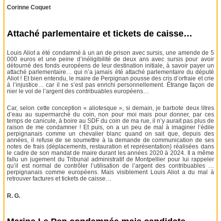
Corinne Coquet
Attaché parlementaire et tickets de caisse…
Louis Aliot a été condamné à un an de prison avec sursis, une amende de 5
000 euros et une peine d’inéligibilité de deux ans avec sursis pour avoir
détourné des fonds européens de leur destination initiale, à savoir payer un
attaché parlementaire… qui n’a jamais été attaché parlementaire du député
Aliot ! Et bien entendu, le maire de Perpignan pousse des cris d’orfraie et crie
à l’injustice… car il ne s’est pas enrichi personnellement. Étrange façon de
nier le vol de l’argent des contribuables européens…
Car, selon cette conception « aliotesque », si demain, je barbote deux litres
d’eau au supermarché du coin, non pour moi mais pour donner, par ces
temps de canicule, à boire au SDF du coin de ma rue, il n’y aurait pas plus de
raison de me condamner ! Et puis, on a un peu de mal à imaginer l’édile
perpignanais comme un chevalier blanc quand on sait que, depuis des
années, il refuse de se soumettre à la demande de communication de ses
notes de frais (déplacements, restauration et représentation) réalisées dans
le cadre de son mandat de maire durant les années 2020 à 2024. Il a même
fallu un jugement du Tribunal administratif de Montpellier pour lui rappeler
qu’il est normal de contrôler l’utilisation de l’argent des contribuables …
perpignanais comme européens. Mais visiblement Louis Aliot a du mal à
retrouver factures et tickets de caisse…
R. G.