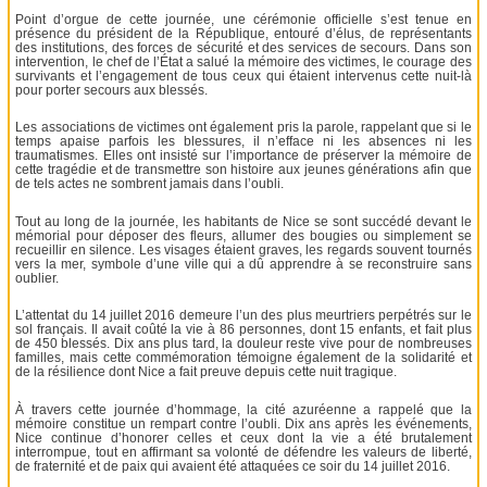
Point d’orgue de cette journée, une cérémonie officielle s’est tenue en
présence du président de la République, entouré d’élus, de représentants
des institutions, des forces de sécurité et des services de secours. Dans son
intervention, le chef de l’État a salué la mémoire des victimes, le courage des
survivants et l’engagement de tous ceux qui étaient intervenus cette nuit-là
pour porter secours aux blessés.
Les associations de victimes ont également pris la parole, rappelant que si le
temps apaise parfois les blessures, il n’efface ni les absences ni les
traumatismes. Elles ont insisté sur l’importance de préserver la mémoire de
cette tragédie et de transmettre son histoire aux jeunes générations afin que
de tels actes ne sombrent jamais dans l’oubli.
Tout au long de la journée, les habitants de Nice se sont succédé devant le
mémorial pour déposer des fleurs, allumer des bougies ou simplement se
recueillir en silence. Les visages étaient graves, les regards souvent tournés
vers la mer, symbole d’une ville qui a dû apprendre à se reconstruire sans
oublier.
L’attentat du 14 juillet 2016 demeure l’un des plus meurtriers perpétrés sur le
sol français. Il avait coûté la vie à 86 personnes, dont 15 enfants, et fait plus
de 450 blessés. Dix ans plus tard, la douleur reste vive pour de nombreuses
familles, mais cette commémoration témoigne également de la solidarité et
de la résilience dont Nice a fait preuve depuis cette nuit tragique.
À travers cette journée d’hommage, la cité azuréenne a rappelé que la
mémoire constitue un rempart contre l’oubli. Dix ans après les événements,
Nice continue d’honorer celles et ceux dont la vie a été brutalement
interrompue, tout en affirmant sa volonté de défendre les valeurs de liberté,
de fraternité et de paix qui avaient été attaquées ce soir du 14 juillet 2016.