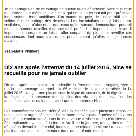
Je ne partage rien de ce foutage de gueule quasi généralisé. Avec tous ceux
qui gardent leur mémoire, avec ceux qui ont toujours tout fait pour préserver
leurs valeurs, leurs ambitions d’un monde de paix, de justice, bâti sur la
solidarité et le partage des richesses. Les incantations sont à laisser aux
vestiaires, elles n’abuseront que ceux qu’un sursaut démocratique pourrait
momentanément réveiller d’un sommeil profond. Il importe de se lever. Il
importe de bousculer un laisser-aller coupable du pire pour réveiller ces
consciences dont nous savons très pertinemment qu’elles sont porteuses
d’avenir.
Jean-Marie Philibert
Dix ans après l’attentat du 14 juillet 2016, Nice se
recueille pour ne jamais oublier
Dix ans après l’attentat qui a endeuillé la Promenade des Anglais, Nice a
rendu un hommage solennel aux 86 victimes de l’attaque terroriste du 14
juillet 2016. Une journée placée sous le signe du souvenir, de la dignité et de
la résilience, en présence des familles des victimes, des rescapés, des
autorités locales et nationales, ainsi que de nombreux Niçois.
Les commémorations ont débuté dès la matinée avec plusieurs temps de
recueillement organisés sur la Promenade des Anglais, là même où, dix ans
plus tôt, un camion lancé dans la foule venue assister au feu d’artifice de la
Fête nationale avait semé la terreur. Au fil de la journée, des gerbes ont été
déposées devant le mémorial, tandis qu’une minute de silence a rassemblé
plusieurs centaines de personnes dans une profonde émotion.