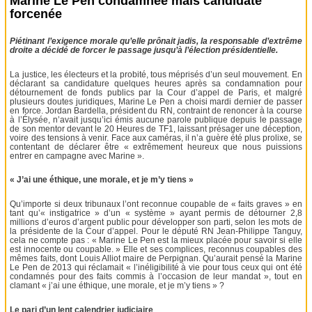
Marine Le Pen condamnée mais candidate
forcenée
Piétinant l’exigence morale qu’elle prônait jadis, la responsable d’extrême
droite a décidé de forcer le passage jusqu’à l’élection présidentielle.
La justice, les électeurs et la probité, tous méprisés d’un seul mouvement. En
déclarant sa candidature quelques heures après sa condamnation pour
détournement de fonds publics par la Cour d’appel de Paris, et malgré
plusieurs doutes juridiques, Marine Le Pen a choisi mardi dernier de passer
en force. Jordan Bardella, président du RN, contraint de renoncer à la course
à l’Élysée, n’avait jusqu’ici émis aucune parole publique depuis le passage
de son mentor devant le 20 Heures de TF1, laissant présager une déception,
voire des tensions à venir. Face aux caméras, il n’a guère été plus prolixe, se
contentant de déclarer être « extrêmement heureux que nous puissions
entrer en campagne avec Marine ».
« J’ai une éthique, une morale, et je m’y tiens »
Qu’importe si deux tribunaux l’ont reconnue coupable de « faits graves » en
tant qu’« instigatrice » d’un « système » ayant permis de détourner 2,8
millions d’euros d’argent public pour développer son parti, selon les mots de
la présidente de la Cour d’appel. Pour le député RN Jean-Philippe Tanguy,
cela ne compte pas : « Marine Le Pen est la mieux placée pour savoir si elle
est innocente ou coupable. » Elle et ses complices, reconnus coupables des
mêmes faits, dont Louis Alliot maire de Perpignan. Qu’aurait pensé la Marine
Le Pen de 2013 qui réclamait « l’inéligibilité à vie pour tous ceux qui ont été
condamnés pour des faits commis à l’occasion de leur mandat », tout en
clamant « j’ai une éthique, une morale, et je m’y tiens » ?
Le pari d’un lent calendrier judiciaire