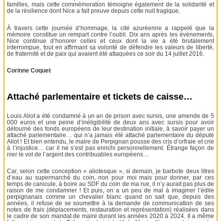
familles, mais cette commémoration témoigne également de la solidarité et
de la résilience dont Nice a fait preuve depuis cette nuit tragique.
À travers cette journée d’hommage, la cité azuréenne a rappelé que la
mémoire constitue un rempart contre l’oubli. Dix ans après les événements,
Nice continue d’honorer celles et ceux dont la vie a été brutalement
interrompue, tout en affirmant sa volonté de défendre les valeurs de liberté,
de fraternité et de paix qui avaient été attaquées ce soir du 14 juillet 2016.
Corinne Coquet
Attaché parlementaire et tickets de caisse…
Louis Aliot a été condamné à un an de prison avec sursis, une amende de 5
000 euros et une peine d’inéligibilité de deux ans avec sursis pour avoir
détourné des fonds européens de leur destination initiale, à savoir payer un
attaché parlementaire… qui n’a jamais été attaché parlementaire du député
Aliot ! Et bien entendu, le maire de Perpignan pousse des cris d’orfraie et crie
à l’injustice… car il ne s’est pas enrichi personnellement. Étrange façon de
nier le vol de l’argent des contribuables européens…
Car, selon cette conception « aliotesque », si demain, je barbote deux litres
d’eau au supermarché du coin, non pour moi mais pour donner, par ces
temps de canicule, à boire au SDF du coin de ma rue, il n’y aurait pas plus de
raison de me condamner ! Et puis, on a un peu de mal à imaginer l’édile
perpignanais comme un chevalier blanc quand on sait que, depuis des
années, il refuse de se soumettre à la demande de communication de ses
notes de frais (déplacements, restauration et représentation) réalisées dans
le cadre de son mandat de maire durant les années 2020 à 2024. Il a même