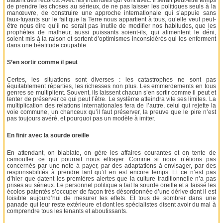
de prendre les choses au sérieux, de ne pas laisser les politiques seuls à la
manœuvre, de construire une approche internationale qui s’appuie sans
faux-fuyants sur le fait que la Terre nous appartient à tous, qu’elle veut peut-
être nous dire qu’il ne serait pas inutile de modifier nos habitudes, que les
prophètes de malheur, aussi puissants soient-ils, qui alimentent le déni,
soient mis à la raison et sortent d’optimismes inconsidérés qui les enferment
dans une béatitude coupable.
S’en sortir comme il peut
Certes, les situations sont diverses : les catastrophes ne sont pas
équitablement réparties, les richesses non plus. Les emmerdements en tous
genres se multiplient. Souvent, ils laissent chacun s’en sortir comme il peut et
tenter de préserver ce qui peut l’être. Le système atteindra vite ses limites. La
multiplication des relations internationales fera de l’autre, celui qui rejette la
voie commune, un chanceux qu’il faut préserver, la preuve que le pire n’est
pas toujours avéré, et pourquoi pas un modèle à imiter.
En finir avec la sourde oreille
En attendant, on blablate, on gère les affaires courantes et on tente de
camoufler ce qui pourrait nous effrayer. Comme si nous n’étions pas
concernés par une note à payer, par des adaptations à envisager, par des
responsabilités à prendre tant qu’il en est encore temps. Et ce n’est pas
d’hier que datent les premières alertes que la culture traditionnelle n’a pas
prises au sérieux. Le personnel politique a fait la sourde oreille et a laissé les
écolos patentés s’occuper de façon très désordonnée d’une dérive dont il est
loisible aujourd’hui de mesurer les effets. Et tous de sombrer dans une
panade qui leur reste extérieure et dont les spécialistes disent avoir du mal à
comprendre tous les tenants et aboutissants.