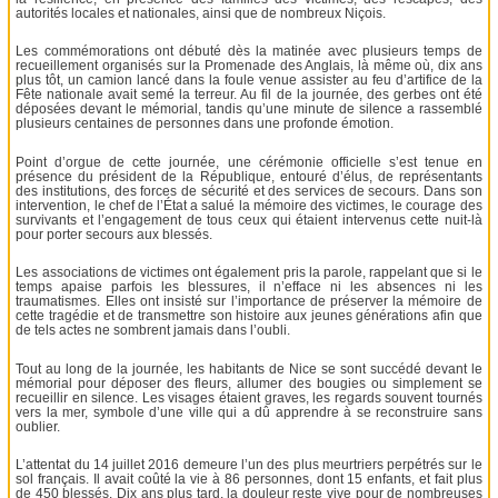
autorités locales et nationales, ainsi que de nombreux Niçois.
Les commémorations ont débuté dès la matinée avec plusieurs temps de
recueillement organisés sur la Promenade des Anglais, là même où, dix ans
plus tôt, un camion lancé dans la foule venue assister au feu d’artifice de la
Fête nationale avait semé la terreur. Au fil de la journée, des gerbes ont été
déposées devant le mémorial, tandis qu’une minute de silence a rassemblé
plusieurs centaines de personnes dans une profonde émotion.
Point d’orgue de cette journée, une cérémonie officielle s’est tenue en
présence du président de la République, entouré d’élus, de représentants
des institutions, des forces de sécurité et des services de secours. Dans son
intervention, le chef de l’État a salué la mémoire des victimes, le courage des
survivants et l’engagement de tous ceux qui étaient intervenus cette nuit-là
pour porter secours aux blessés.
Les associations de victimes ont également pris la parole, rappelant que si le
temps apaise parfois les blessures, il n’efface ni les absences ni les
traumatismes. Elles ont insisté sur l’importance de préserver la mémoire de
cette tragédie et de transmettre son histoire aux jeunes générations afin que
de tels actes ne sombrent jamais dans l’oubli.
Tout au long de la journée, les habitants de Nice se sont succédé devant le
mémorial pour déposer des fleurs, allumer des bougies ou simplement se
recueillir en silence. Les visages étaient graves, les regards souvent tournés
vers la mer, symbole d’une ville qui a dû apprendre à se reconstruire sans
oublier.
L’attentat du 14 juillet 2016 demeure l’un des plus meurtriers perpétrés sur le
sol français. Il avait coûté la vie à 86 personnes, dont 15 enfants, et fait plus
de 450 blessés. Dix ans plus tard, la douleur reste vive pour de nombreuses