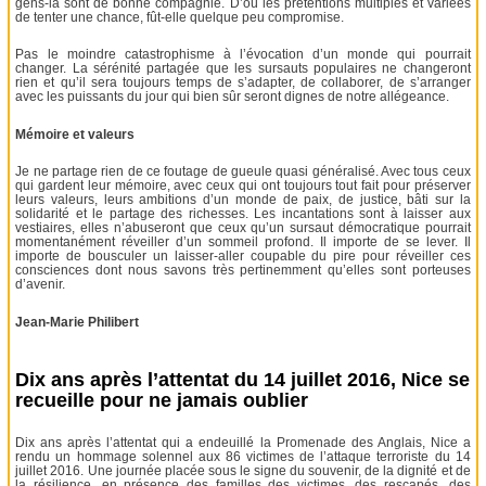
gens-là sont de bonne compagnie. D’où les prétentions multiples et variées
de tenter une chance, fût-elle quelque peu compromise.
Pas le moindre catastrophisme à l’évocation d’un monde qui pourrait
changer. La sérénité partagée que les sursauts populaires ne changeront
rien et qu’il sera toujours temps de s’adapter, de collaborer, de s’arranger
avec les puissants du jour qui bien sûr seront dignes de notre allégeance.
Mémoire et valeurs
Je ne partage rien de ce foutage de gueule quasi généralisé. Avec tous ceux
qui gardent leur mémoire, avec ceux qui ont toujours tout fait pour préserver
leurs valeurs, leurs ambitions d’un monde de paix, de justice, bâti sur la
solidarité et le partage des richesses. Les incantations sont à laisser aux
vestiaires, elles n’abuseront que ceux qu’un sursaut démocratique pourrait
momentanément réveiller d’un sommeil profond. Il importe de se lever. Il
importe de bousculer un laisser-aller coupable du pire pour réveiller ces
consciences dont nous savons très pertinemment qu’elles sont porteuses
d’avenir.
Jean-Marie Philibert
Dix ans après l’attentat du 14 juillet 2016, Nice se
recueille pour ne jamais oublier
Dix ans après l’attentat qui a endeuillé la Promenade des Anglais, Nice a
rendu un hommage solennel aux 86 victimes de l’attaque terroriste du 14
juillet 2016. Une journée placée sous le signe du souvenir, de la dignité et de
la résilience, en présence des familles des victimes, des rescapés, des