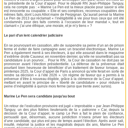
la présidente de la Cour d’appel. Pour le député RN Jean-Philippe Tanguy,
cela ne compte pas : « Marine Le Pen est la mieux placée pour savoir si elle
est innocente ou coupable. » Elle et ses complices, reconnus coupables des
mêmes faits, dont Louis Alliot maire de Perpignan. Qu’aurait pensé la Marine
Le Pen de 2013 qui réclamait « l’inéligibilité à vie pour tous ceux qui ont été
condamnés pour des faits commis à l’occasion de leur mandat », tout en
clamant « j’ai une éthique, une morale, et je m’y tiens » ?
Le pari d’un lent calendrier judiciaire
En se pourvoyant en cassation, afin de suspendre sa peine d’un an de prison
ferme et éviter de faire campagne avec un bracelet électronique, Marine Le
Pen a également menti à ses électeurs, à qui elle assurait dans le magazine
d’extrême droite Causeur, en novembre dernier, qu’elle ne soumettrait pas sa
candidature à un pourvoi… Pour le RN , la Cour de cassation ne doit pas se
prononcer avant l’élection présidentielle. La défense de la prévenue était
pourtant bien heureuse de bénéficier d’un traitement de faveur lorsque, au
printemps 2025, la Cour d’appel de Paris a annoncé qu’elle ferait en sorte de
rendre sa décision « à l’été 2026 ». Un régime de faveur qui a permis à la
prévenue d’être à nouveau éligible, grâce à la clémence de la Cour d’appel,
mettant en avant le principe de « liberté de candidature » pour réduire la
peine d’inéligibilité à quinze mois ferme (ainsi que trente avec sursis).
Marine Le Pen sera candidate jusqu’au bout
Un retour de l’exécution provisoire est jugé « improbable » par Jean-Philippe
Tanguy, un des plus fidèles lieutenants de la « patronne » Car, depuis la
décision de la Cour d’appel, le camp Le Pen a fait le plein de confiance,
persuadé que, désormais, aucune juridiction n’osera priver les électeurs
d’une candidate, qui plus est peu de temps avant l’élection. Après avoir sali,
insulté, méprisé la justice et les magistrats depuis dix ans, Marine Le Pen