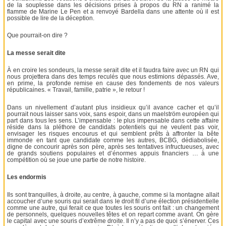
de la souplesse dans les décisions prises à propos du RN a ranimé la
flamme de Marine Le Pen et a renvoyé Bardella dans une attente où il est
possible de lire de la déception.
Que pourrait-on dire ?
La messe serait dite
À en croire les sondeurs, la messe serait dite et il faudra faire avec un RN qui
nous projettera dans des temps reculés que nous estimions dépassés. Ave,
en prime, la profonde remise en cause des fondements de nos valeurs
républicaines. « Travail, famille, patrie », le retour !
Dans un nivellement d’autant plus insidieux qu’il avance cacher et qu’il
pourrait nous laisser sans voix, sans espoir, dans un maelström européen qui
part dans tous les sens. L’impensable : le plus impensable dans cette affaire
réside dans la pléthore de candidats potentiels qui ne veulent pas voir,
envisager les risques encourus et qui semblent prêts à affronter la bête
immonde en tant que candidate comme les autres, BCBG, dédiabolisée,
digne de concourir après son père, après ses tentatives infructueuses, avec
de grands soutiens populaires et d’énormes appuis financiers … à une
compétition où se joue une partie de notre histoire.
Les endormis
Ils sont tranquilles, à droite, au centre, à gauche, comme si la montagne allait
accoucher d’une souris qui serait dans le droit fil d’une élection présidentielle
comme une autre, qui ferait ce que toutes les souris ont fait : un changement
de personnels, quelques nouvelles têtes et on repart comme avant. On gère
le capital avec une souris d’extrême droite. Il n’y a pas de quoi s’énerver. Ces