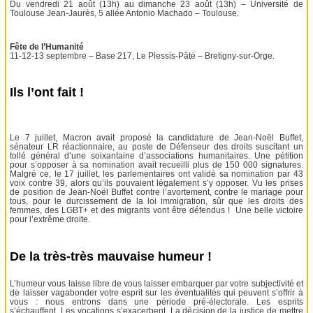
Du vendredi 21 août (13h) au dimanche 23 août (13h) – Université de
Toulouse Jean-Jaurès, 5 allée Antonio Machado – Toulouse.
Fête de l’Humanité
11-12-13 septembre – Base 217, Le Plessis-Pâté – Bretigny-sur-Orge.
Ils l’ont fait !
Le 7 juillet, Macron avait proposé la candidature de Jean-Noël Buffet,
sénateur LR réactionnaire, au poste de Défenseur des droits suscitant un
tollé général d’une soixantaine d’associations humanitaires. Une pétition
pour s’opposer à sa nomination avait recueilli plus de 150 000 signatures.
Malgré ce, le 17 juillet, les parlementaires ont validé sa nomination par 43
voix contre 39, alors qu’ils pouvaient légalement s’y opposer. Vu les prises
de position de Jean-Noël Buffet contre l’avortement, contre le mariage pour
tous, pour le durcissement de la loi immigration, sûr que les droits des
femmes, des LGBT+ et des migrants vont être défendus ! Une belle victoire
pour l’extrême droite.
De la très-très mauvaise humeur !
L’humeur vous laisse libre de vous laisser embarquer par votre subjectivité et
de laisser vagabonder votre esprit sur les éventualités qui peuvent s’offrir à
vous : nous entrons dans une période pré-électorale. Les esprits
s’échauffent. Les vocations s’exacerbent. La décision de la justice de mettre