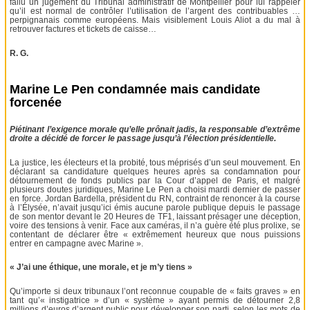
fallu un jugement du Tribunal administratif de Montpellier pour lui rappeler
qu’il est normal de contrôler l’utilisation de l’argent des contribuables …
perpignanais comme européens. Mais visiblement Louis Aliot a du mal à
retrouver factures et tickets de caisse…
R. G.
Marine Le Pen condamnée mais candidate
forcenée
Piétinant l’exigence morale qu’elle prônait jadis, la responsable d’extrême
droite a décidé de forcer le passage jusqu’à l’élection présidentielle.
La justice, les électeurs et la probité, tous méprisés d’un seul mouvement. En
déclarant sa candidature quelques heures après sa condamnation pour
détournement de fonds publics par la Cour d’appel de Paris, et malgré
plusieurs doutes juridiques, Marine Le Pen a choisi mardi dernier de passer
en force. Jordan Bardella, président du RN, contraint de renoncer à la course
à l’Élysée, n’avait jusqu’ici émis aucune parole publique depuis le passage
de son mentor devant le 20 Heures de TF1, laissant présager une déception,
voire des tensions à venir. Face aux caméras, il n’a guère été plus prolixe, se
contentant de déclarer être « extrêmement heureux que nous puissions
entrer en campagne avec Marine ».
« J’ai une éthique, une morale, et je m’y tiens »
Qu’importe si deux tribunaux l’ont reconnue coupable de « faits graves » en
tant qu’« instigatrice » d’un « système » ayant permis de détourner 2,8
millions d’euros d’argent public pour développer son parti, selon les mots de