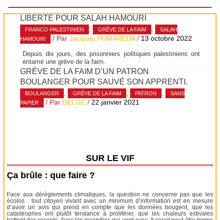
LIBERTÉ POUR SALAH HAMOURI
,
,
FRANCO-PALESTINIEN
GRÈVE DE LA FAIM
SALAH
/ Par
Jacques PUMAREDA
/
13 octobre 2022
HAMOURI
Depuis dix jours, des prisonniers politiques palestiniens ont
entamé une grève de la faim.
GRÈVE DE LA FAIM D’UN PATRON
BOULANGER POUR SAUVÉ SON APPRENTI.
,
,
,
BOULANGER
GRÈVE DE LA FAIM
PATRON
SANS
/ Par
DELGE
/
22 janvier 2021
PAPIER
SUR LE VIF
Ça brûle : que faire ?
Face aux dérèglements climatiques, la question ne concerne pas que les
écolos : tout citoyen vivant avec un minimum d’information est en mesure
d’avoir un avis qui prend en compte que les données bougent, que les
catastrophes ont plutôt tendance à proliférer, que les chaleurs estivales
battent des records. Avec les incendies qui vont avec. Il serait peut-être temps