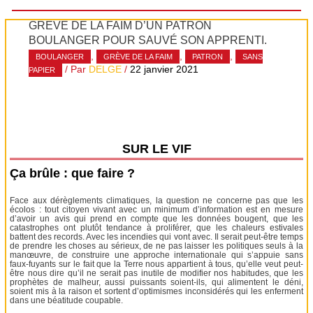
GRÈVE DE LA FAIM D’UN PATRON
BOULANGER POUR SAUVÉ SON APPRENTI.
,
,
,
BOULANGER
GRÈVE DE LA FAIM
PATRON
SANS
/ Par
DELGE
/
22 janvier 2021
PAPIER
SUR LE VIF
Ça brûle : que faire ?
Face aux dérèglements climatiques, la question ne concerne pas que les
écolos : tout citoyen vivant avec un minimum d’information est en mesure
d’avoir un avis qui prend en compte que les données bougent, que les
catastrophes ont plutôt tendance à proliférer, que les chaleurs estivales
battent des records. Avec les incendies qui vont avec. Il serait peut-être temps
de prendre les choses au sérieux, de ne pas laisser les politiques seuls à la
manœuvre, de construire une approche internationale qui s’appuie sans
faux-fuyants sur le fait que la Terre nous appartient à tous, qu’elle veut peut-
être nous dire qu’il ne serait pas inutile de modifier nos habitudes, que les
prophètes de malheur, aussi puissants soient-ils, qui alimentent le déni,
soient mis à la raison et sortent d’optimismes inconsidérés qui les enferment
dans une béatitude coupable.