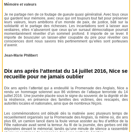
Mémoire et valeurs
Je ne partage rien de ce foutage de gueule quasi généralisé. Avec tous ceux
qui gardent leur mémoire, avec ceux qui ont toujours tout fait pour préserver
leurs valeurs, leurs ambitions d’un monde de paix, de justice, bâti sur la
solidarité et le partage des richesses. Les incantations sont à laisser aux
vestiaires, elles n’abuseront que ceux qu’un sursaut démocratique pourrait
momentanément réveiller d’un sommeil profond. Il importe de se lever. Il
importe de bousculer un laisser-aller coupable du pire pour réveiller ces
consciences dont nous savons très pertinemment qu’elles sont porteuses
d’avenir.
Jean-Marie Philibert
Dix ans après l’attentat du 14 juillet 2016, Nice se
recueille pour ne jamais oublier
Dix ans après l’attentat qui a endeuillé la Promenade des Anglais, Nice a
rendu un hommage solennel aux 86 victimes de l’attaque terroriste du 14
juillet 2016. Une journée placée sous le signe du souvenir, de la dignité et de
la résilience, en présence des familles des victimes, des rescapés, des
autorités locales et nationales, ainsi que de nombreux Niçois.
Les commémorations ont débuté dès la matinée avec plusieurs temps de
recueillement organisés sur la Promenade des Anglais, là même où, dix ans
plus tôt, un camion lancé dans la foule venue assister au feu d’artifice de la
Fête nationale avait semé la terreur. Au fil de la journée, des gerbes ont été
déposées devant le mémorial, tandis qu’une minute de silence a rassemblé