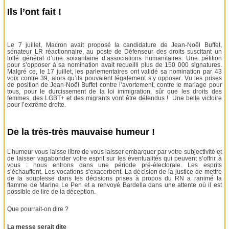
Ils l’ont fait !
Le 7 juillet, Macron avait proposé la candidature de Jean-Noël Buffet,
sénateur LR réactionnaire, au poste de Défenseur des droits suscitant un
tollé général d’une soixantaine d’associations humanitaires. Une pétition
pour s’opposer à sa nomination avait recueilli plus de 150 000 signatures.
Malgré ce, le 17 juillet, les parlementaires ont validé sa nomination par 43
voix contre 39, alors qu’ils pouvaient légalement s’y opposer. Vu les prises
de position de Jean-Noël Buffet contre l’avortement, contre le mariage pour
tous, pour le durcissement de la loi immigration, sûr que les droits des
femmes, des LGBT+ et des migrants vont être défendus ! Une belle victoire
pour l’extrême droite.
De la très-très mauvaise humeur !
L’humeur vous laisse libre de vous laisser embarquer par votre subjectivité et
de laisser vagabonder votre esprit sur les éventualités qui peuvent s’offrir à
vous : nous entrons dans une période pré-électorale. Les esprits
s’échauffent. Les vocations s’exacerbent. La décision de la justice de mettre
de la souplesse dans les décisions prises à propos du RN a ranimé la
flamme de Marine Le Pen et a renvoyé Bardella dans une attente où il est
possible de lire de la déception.
Que pourrait-on dire ?
La messe serait dite