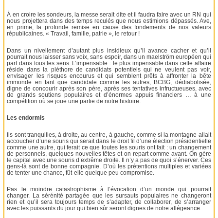
À en croire les sondeurs, la messe serait dite et il faudra faire avec un RN qui
nous projettera dans des temps reculés que nous estimions dépassés. Ave,
en prime, la profonde remise en cause des fondements de nos valeurs
républicaines. « Travail, famille, patrie », le retour !
Dans un nivellement d’autant plus insidieux qu’il avance cacher et qu’il
pourrait nous laisser sans voix, sans espoir, dans un maelström européen qui
part dans tous les sens. L’impensable : le plus impensable dans cette affaire
réside dans la pléthore de candidats potentiels qui ne veulent pas voir,
envisager les risques encourus et qui semblent prêts à affronter la bête
immonde en tant que candidate comme les autres, BCBG, dédiabolisée,
digne de concourir après son père, après ses tentatives infructueuses, avec
de grands soutiens populaires et d’énormes appuis financiers … à une
compétition où se joue une partie de notre histoire.
Les endormis
Ils sont tranquilles, à droite, au centre, à gauche, comme si la montagne allait
accoucher d’une souris qui serait dans le droit fil d’une élection présidentielle
comme une autre, qui ferait ce que toutes les souris ont fait : un changement
de personnels, quelques nouvelles têtes et on repart comme avant. On gère
le capital avec une souris d’extrême droite. Il n’y a pas de quoi s’énerver. Ces
gens-là sont de bonne compagnie. D’où les prétentions multiples et variées
de tenter une chance, fût-elle quelque peu compromise.
Pas le moindre catastrophisme à l’évocation d’un monde qui pourrait
changer. La sérénité partagée que les sursauts populaires ne changeront
rien et qu’il sera toujours temps de s’adapter, de collaborer, de s’arranger
avec les puissants du jour qui bien sûr seront dignes de notre allégeance.