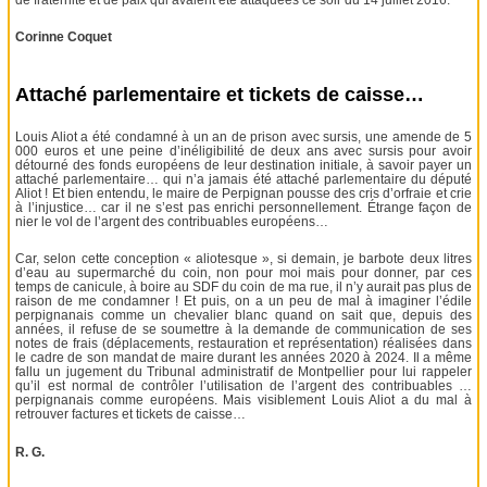
Corinne Coquet
Attaché parlementaire et tickets de caisse…
Louis Aliot a été condamné à un an de prison avec sursis, une amende de 5
000 euros et une peine d’inéligibilité de deux ans avec sursis pour avoir
détourné des fonds européens de leur destination initiale, à savoir payer un
attaché parlementaire… qui n’a jamais été attaché parlementaire du député
Aliot ! Et bien entendu, le maire de Perpignan pousse des cris d’orfraie et crie
à l’injustice… car il ne s’est pas enrichi personnellement. Étrange façon de
nier le vol de l’argent des contribuables européens…
Car, selon cette conception « aliotesque », si demain, je barbote deux litres
d’eau au supermarché du coin, non pour moi mais pour donner, par ces
temps de canicule, à boire au SDF du coin de ma rue, il n’y aurait pas plus de
raison de me condamner ! Et puis, on a un peu de mal à imaginer l’édile
perpignanais comme un chevalier blanc quand on sait que, depuis des
années, il refuse de se soumettre à la demande de communication de ses
notes de frais (déplacements, restauration et représentation) réalisées dans
le cadre de son mandat de maire durant les années 2020 à 2024. Il a même
fallu un jugement du Tribunal administratif de Montpellier pour lui rappeler
qu’il est normal de contrôler l’utilisation de l’argent des contribuables …
perpignanais comme européens. Mais visiblement Louis Aliot a du mal à
retrouver factures et tickets de caisse…
R. G.