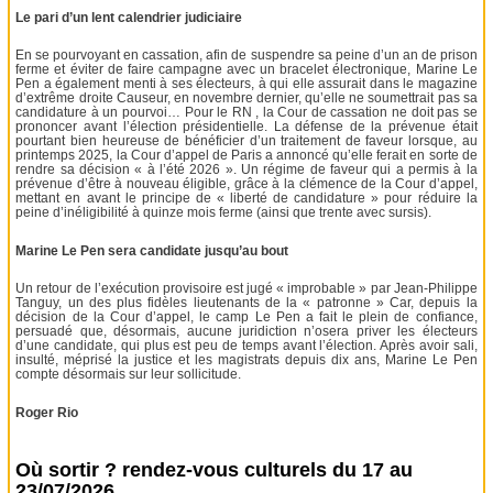
Le pari d’un lent calendrier judiciaire
En se pourvoyant en cassation, afin de suspendre sa peine d’un an de prison
ferme et éviter de faire campagne avec un bracelet électronique, Marine Le
Pen a également menti à ses électeurs, à qui elle assurait dans le magazine
d’extrême droite Causeur, en novembre dernier, qu’elle ne soumettrait pas sa
candidature à un pourvoi… Pour le RN , la Cour de cassation ne doit pas se
prononcer avant l’élection présidentielle. La défense de la prévenue était
pourtant bien heureuse de bénéficier d’un traitement de faveur lorsque, au
printemps 2025, la Cour d’appel de Paris a annoncé qu’elle ferait en sorte de
rendre sa décision « à l’été 2026 ». Un régime de faveur qui a permis à la
prévenue d’être à nouveau éligible, grâce à la clémence de la Cour d’appel,
mettant en avant le principe de « liberté de candidature » pour réduire la
peine d’inéligibilité à quinze mois ferme (ainsi que trente avec sursis).
Marine Le Pen sera candidate jusqu’au bout
Un retour de l’exécution provisoire est jugé « improbable » par Jean-Philippe
Tanguy, un des plus fidèles lieutenants de la « patronne » Car, depuis la
décision de la Cour d’appel, le camp Le Pen a fait le plein de confiance,
persuadé que, désormais, aucune juridiction n’osera priver les électeurs
d’une candidate, qui plus est peu de temps avant l’élection. Après avoir sali,
insulté, méprisé la justice et les magistrats depuis dix ans, Marine Le Pen
compte désormais sur leur sollicitude.
Roger Rio
Où sortir ? rendez-vous culturels du 17 au
23/07/2026