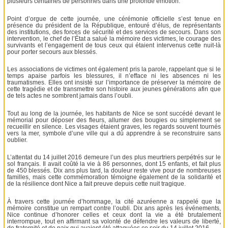
plusieurs centaines de personnes dans une profonde émotion.
Point d’orgue de cette journée, une cérémonie officielle s’est tenue en
présence du président de la République, entouré d’élus, de représentants
des institutions, des forces de sécurité et des services de secours. Dans son
intervention, le chef de l’État a salué la mémoire des victimes, le courage des
survivants et l’engagement de tous ceux qui étaient intervenus cette nuit-là
pour porter secours aux blessés.
Les associations de victimes ont également pris la parole, rappelant que si le
temps apaise parfois les blessures, il n’efface ni les absences ni les
traumatismes. Elles ont insisté sur l’importance de préserver la mémoire de
cette tragédie et de transmettre son histoire aux jeunes générations afin que
de tels actes ne sombrent jamais dans l’oubli.
Tout au long de la journée, les habitants de Nice se sont succédé devant le
mémorial pour déposer des fleurs, allumer des bougies ou simplement se
recueillir en silence. Les visages étaient graves, les regards souvent tournés
vers la mer, symbole d’une ville qui a dû apprendre à se reconstruire sans
oublier.
L’attentat du 14 juillet 2016 demeure l’un des plus meurtriers perpétrés sur le
sol français. Il avait coûté la vie à 86 personnes, dont 15 enfants, et fait plus
de 450 blessés. Dix ans plus tard, la douleur reste vive pour de nombreuses
familles, mais cette commémoration témoigne également de la solidarité et
de la résilience dont Nice a fait preuve depuis cette nuit tragique.
À travers cette journée d’hommage, la cité azuréenne a rappelé que la
mémoire constitue un rempart contre l’oubli. Dix ans après les événements,
Nice continue d’honorer celles et ceux dont la vie a été brutalement
interrompue, tout en affirmant sa volonté de défendre les valeurs de liberté,
de fraternité et de paix qui avaient été attaquées ce soir du 14 juillet 2016.