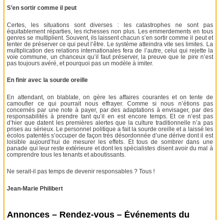
S’en sortir comme il peut
Certes, les situations sont diverses : les catastrophes ne sont pas
équitablement réparties, les richesses non plus. Les emmerdements en tous
genres se multiplient. Souvent, ils laissent chacun s’en sortir comme il peut et
tenter de préserver ce qui peut l’être. Le système atteindra vite ses limites. La
multiplication des relations internationales fera de l’autre, celui qui rejette la
voie commune, un chanceux qu’il faut préserver, la preuve que le pire n’est
pas toujours avéré, et pourquoi pas un modèle à imiter.
En finir avec la sourde oreille
En attendant, on blablate, on gère les affaires courantes et on tente de
camoufler ce qui pourrait nous effrayer. Comme si nous n’étions pas
concernés par une note à payer, par des adaptations à envisager, par des
responsabilités à prendre tant qu’il en est encore temps. Et ce n’est pas
d’hier que datent les premières alertes que la culture traditionnelle n’a pas
prises au sérieux. Le personnel politique a fait la sourde oreille et a laissé les
écolos patentés s’occuper de façon très désordonnée d’une dérive dont il est
loisible aujourd’hui de mesurer les effets. Et tous de sombrer dans une
panade qui leur reste extérieure et dont les spécialistes disent avoir du mal à
comprendre tous les tenants et aboutissants.
Ne serait-il pas temps de devenir responsables ? Tous !
Jean-Marie Philibert
Annonces – Rendez-vous – Événements du