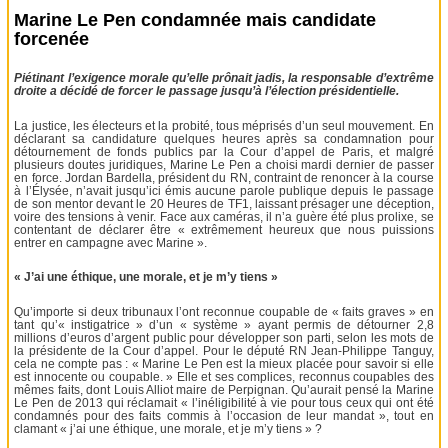
Marine Le Pen condamnée mais candidate
forcenée
Piétinant l’exigence morale qu’elle prônait jadis, la responsable d’extrême
droite a décidé de forcer le passage jusqu’à l’élection présidentielle.
La justice, les électeurs et la probité, tous méprisés d’un seul mouvement. En
déclarant sa candidature quelques heures après sa condamnation pour
détournement de fonds publics par la Cour d’appel de Paris, et malgré
plusieurs doutes juridiques, Marine Le Pen a choisi mardi dernier de passer
en force. Jordan Bardella, président du RN, contraint de renoncer à la course
à l’Élysée, n’avait jusqu’ici émis aucune parole publique depuis le passage
de son mentor devant le 20 Heures de TF1, laissant présager une déception,
voire des tensions à venir. Face aux caméras, il n’a guère été plus prolixe, se
contentant de déclarer être « extrêmement heureux que nous puissions
entrer en campagne avec Marine ».
« J’ai une éthique, une morale, et je m’y tiens »
Qu’importe si deux tribunaux l’ont reconnue coupable de « faits graves » en
tant qu’« instigatrice » d’un « système » ayant permis de détourner 2,8
millions d’euros d’argent public pour développer son parti, selon les mots de
la présidente de la Cour d’appel. Pour le député RN Jean-Philippe Tanguy,
cela ne compte pas : « Marine Le Pen est la mieux placée pour savoir si elle
est innocente ou coupable. » Elle et ses complices, reconnus coupables des
mêmes faits, dont Louis Alliot maire de Perpignan. Qu’aurait pensé la Marine
Le Pen de 2013 qui réclamait « l’inéligibilité à vie pour tous ceux qui ont été
condamnés pour des faits commis à l’occasion de leur mandat », tout en
clamant « j’ai une éthique, une morale, et je m’y tiens » ?