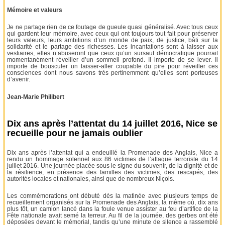
Mémoire et valeurs
Je ne partage rien de ce foutage de gueule quasi généralisé. Avec tous ceux
qui gardent leur mémoire, avec ceux qui ont toujours tout fait pour préserver
leurs valeurs, leurs ambitions d’un monde de paix, de justice, bâti sur la
solidarité et le partage des richesses. Les incantations sont à laisser aux
vestiaires, elles n’abuseront que ceux qu’un sursaut démocratique pourrait
momentanément réveiller d’un sommeil profond. Il importe de se lever. Il
importe de bousculer un laisser-aller coupable du pire pour réveiller ces
consciences dont nous savons très pertinemment qu’elles sont porteuses
d’avenir.
Jean-Marie Philibert
Dix ans après l’attentat du 14 juillet 2016, Nice se
recueille pour ne jamais oublier
Dix ans après l’attentat qui a endeuillé la Promenade des Anglais, Nice a
rendu un hommage solennel aux 86 victimes de l’attaque terroriste du 14
juillet 2016. Une journée placée sous le signe du souvenir, de la dignité et de
la résilience, en présence des familles des victimes, des rescapés, des
autorités locales et nationales, ainsi que de nombreux Niçois.
Les commémorations ont débuté dès la matinée avec plusieurs temps de
recueillement organisés sur la Promenade des Anglais, là même où, dix ans
plus tôt, un camion lancé dans la foule venue assister au feu d’artifice de la
Fête nationale avait semé la terreur. Au fil de la journée, des gerbes ont été
déposées devant le mémorial, tandis qu’une minute de silence a rassemblé