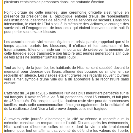
plusieurs centaines de personnes dans une profonde émotion.
Point d’orgue de cette journée, une cérémonie officielle s’est tenue en
présence du président de la République, entouré d’élus, de représentants
des institutions, des forces de sécurité et des services de secours. Dans son
intervention, le chef de l’État a salué la mémoire des victimes, le courage des
survivants et l’engagement de tous ceux qui étaient intervenus cette nuit-là
pour porter secours aux blessés.
Les associations de victimes ont également pris la parole, rappelant que si le
temps apaise parfois les blessures, il n’efface ni les absences ni les
traumatismes. Elles ont insisté sur l’importance de préserver la mémoire de
cette tragédie et de transmettre son histoire aux jeunes générations afin que
de tels actes ne sombrent jamais dans l’oubli.
Tout au long de la journée, les habitants de Nice se sont succédé devant le
mémorial pour déposer des fleurs, allumer des bougies ou simplement se
recueillir en silence. Les visages étaient graves, les regards souvent tournés
vers la mer, symbole d’une ville qui a dû apprendre à se reconstruire sans
oublier.
L’attentat du 14 juillet 2016 demeure l’un des plus meurtriers perpétrés sur le
sol français. Il avait coûté la vie à 86 personnes, dont 15 enfants, et fait plus
de 450 blessés. Dix ans plus tard, la douleur reste vive pour de nombreuses
familles, mais cette commémoration témoigne également de la solidarité et
de la résilience dont Nice a fait preuve depuis cette nuit tragique.
À travers cette journée d’hommage, la cité azuréenne a rappelé que la
mémoire constitue un rempart contre l’oubli. Dix ans après les événements,
Nice continue d’honorer celles et ceux dont la vie a été brutalement
interrompue, tout en affirmant sa volonté de défendre les valeurs de liberté,