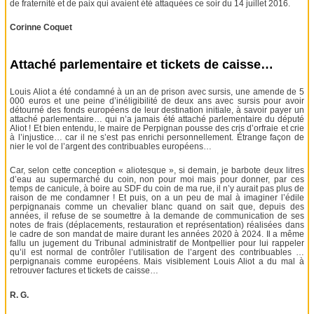
de fraternité et de paix qui avaient été attaquées ce soir du 14 juillet 2016.
Corinne Coquet
Attaché parlementaire et tickets de caisse…
Louis Aliot a été condamné à un an de prison avec sursis, une amende de 5
000 euros et une peine d’inéligibilité de deux ans avec sursis pour avoir
détourné des fonds européens de leur destination initiale, à savoir payer un
attaché parlementaire… qui n’a jamais été attaché parlementaire du député
Aliot ! Et bien entendu, le maire de Perpignan pousse des cris d’orfraie et crie
à l’injustice… car il ne s’est pas enrichi personnellement. Étrange façon de
nier le vol de l’argent des contribuables européens…
Car, selon cette conception « aliotesque », si demain, je barbote deux litres
d’eau au supermarché du coin, non pour moi mais pour donner, par ces
temps de canicule, à boire au SDF du coin de ma rue, il n’y aurait pas plus de
raison de me condamner ! Et puis, on a un peu de mal à imaginer l’édile
perpignanais comme un chevalier blanc quand on sait que, depuis des
années, il refuse de se soumettre à la demande de communication de ses
notes de frais (déplacements, restauration et représentation) réalisées dans
le cadre de son mandat de maire durant les années 2020 à 2024. Il a même
fallu un jugement du Tribunal administratif de Montpellier pour lui rappeler
qu’il est normal de contrôler l’utilisation de l’argent des contribuables …
perpignanais comme européens. Mais visiblement Louis Aliot a du mal à
retrouver factures et tickets de caisse…
R. G.