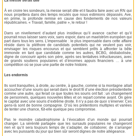
La messe serait dite
À en croire les sondeurs, la messe serait dite et il faudra faire avec un RN qui
nous projettera dans des temps reculés que nous estimions dépassés. Ave,
en prime, la profonde remise en cause des fondements de nos valeurs
républicaines. « Travail, famille, patrie », le retour !
Dans un nivellement d’autant plus insidieux qu’il avance cacher et qu’il
pourrait nous laisser sans voix, sans espoir, dans un maelström européen qui
part dans tous les sens. L’impensable : le plus impensable dans cette affaire
réside dans la pléthore de candidats potentiels qui ne veulent pas voir,
envisager les risques encourus et qui semblent prêts à affronter la bête
immonde en tant que candidate comme les autres, BCBG, dédiabolisée,
digne de concourir après son père, après ses tentatives infructueuses, avec
de grands soutiens populaires et d’énormes appuis financiers … à une
compétition où se joue une partie de notre histoire.
Les endormis
Ils sont tranquilles, à droite, au centre, à gauche, comme si la montagne allait
accoucher d’une souris qui serait dans le droit fil d’une élection présidentielle
comme une autre, qui ferait ce que toutes les souris ont fait : un changement
de personnels, quelques nouvelles têtes et on repart comme avant. On gère
le capital avec une souris d’extrême droite. Il n’y a pas de quoi s’énerver. Ces
gens-là sont de bonne compagnie. D’où les prétentions multiples et variées
de tenter une chance, fût-elle quelque peu compromise.
Pas le moindre catastrophisme à l’évocation d’un monde qui pourrait
changer. La sérénité partagée que les sursauts populaires ne changeront
rien et qu’il sera toujours temps de s’adapter, de collaborer, de s’arranger
avec les puissants du jour qui bien sûr seront dignes de notre allégeance.