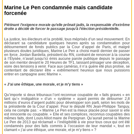
Marine Le Pen condamnée mais candidate
forcenée
Piétinant l’exigence morale qu’elle prônait jadis, la responsable d’extrême
droite a décidé de forcer le passage jusqu’à l’élection présidentielle.
La justice, les électeurs et la probité, tous méprisés d’un seul mouvement. En
déclarant sa candidature quelques heures après sa condamnation pour
détournement de fonds publics par la Cour d’appel de Paris, et malgré
plusieurs doutes juridiques, Marine Le Pen a choisi mardi dernier de passer
en force. Jordan Bardella, président du RN, contraint de renoncer à la course
à l’Élysée, n’avait jusqu’ici émis aucune parole publique depuis le passage
de son mentor devant le 20 Heures de TF1, laissant présager une déception,
voire des tensions à venir. Face aux caméras, il n’a guère été plus prolixe, se
contentant de déclarer être « extrêmement heureux que nous puissions
entrer en campagne avec Marine ».
« J’ai une éthique, une morale, et je m’y tiens »
Qu’importe si deux tribunaux l’ont reconnue coupable de « faits graves » en
tant qu’« instigatrice » d’un « système » ayant permis de détourner 2,8
millions d’euros d’argent public pour développer son parti, selon les mots de
la présidente de la Cour d’appel. Pour le député RN Jean-Philippe Tanguy,
cela ne compte pas : « Marine Le Pen est la mieux placée pour savoir si elle
est innocente ou coupable. » Elle et ses complices, reconnus coupables des
mêmes faits, dont Louis Alliot maire de Perpignan. Qu’aurait pensé la Marine
Le Pen de 2013 qui réclamait « l’inéligibilité à vie pour tous ceux qui ont été
condamnés pour des faits commis à l’occasion de leur mandat », tout en
clamant « j’ai une éthique, une morale, et je m’y tiens » ?