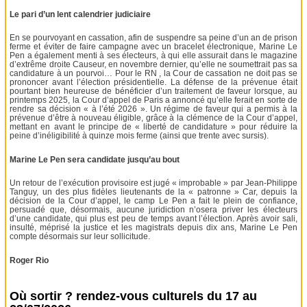
Le pari d’un lent calendrier judiciaire
En se pourvoyant en cassation, afin de suspendre sa peine d’un an de prison
ferme et éviter de faire campagne avec un bracelet électronique, Marine Le
Pen a également menti à ses électeurs, à qui elle assurait dans le magazine
d’extrême droite Causeur, en novembre dernier, qu’elle ne soumettrait pas sa
candidature à un pourvoi… Pour le RN , la Cour de cassation ne doit pas se
prononcer avant l’élection présidentielle. La défense de la prévenue était
pourtant bien heureuse de bénéficier d’un traitement de faveur lorsque, au
printemps 2025, la Cour d’appel de Paris a annoncé qu’elle ferait en sorte de
rendre sa décision « à l’été 2026 ». Un régime de faveur qui a permis à la
prévenue d’être à nouveau éligible, grâce à la clémence de la Cour d’appel,
mettant en avant le principe de « liberté de candidature » pour réduire la
peine d’inéligibilité à quinze mois ferme (ainsi que trente avec sursis).
Marine Le Pen sera candidate jusqu’au bout
Un retour de l’exécution provisoire est jugé « improbable » par Jean-Philippe
Tanguy, un des plus fidèles lieutenants de la « patronne » Car, depuis la
décision de la Cour d’appel, le camp Le Pen a fait le plein de confiance,
persuadé que, désormais, aucune juridiction n’osera priver les électeurs
d’une candidate, qui plus est peu de temps avant l’élection. Après avoir sali,
insulté, méprisé la justice et les magistrats depuis dix ans, Marine Le Pen
compte désormais sur leur sollicitude.
Roger Rio
Où sortir ? rendez-vous culturels du 17 au