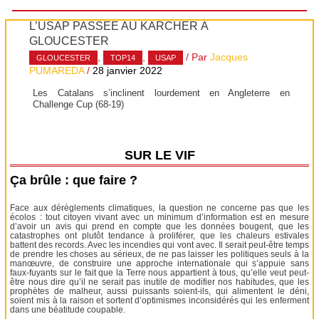
L’USAP PASSÉE AU KÄRCHER À
GLOUCESTER
,
,
/ Par
Jacques
GLOUCESTER
TOP14
USAP
PUMAREDA
/
28 janvier 2022
Les Catalans s’inclinent lourdement en Angleterre en
Challenge Cup (68-19)
SUR LE VIF
Ça brûle : que faire ?
Face aux dérèglements climatiques, la question ne concerne pas que les
écolos : tout citoyen vivant avec un minimum d’information est en mesure
d’avoir un avis qui prend en compte que les données bougent, que les
catastrophes ont plutôt tendance à proliférer, que les chaleurs estivales
battent des records. Avec les incendies qui vont avec. Il serait peut-être temps
de prendre les choses au sérieux, de ne pas laisser les politiques seuls à la
manœuvre, de construire une approche internationale qui s’appuie sans
faux-fuyants sur le fait que la Terre nous appartient à tous, qu’elle veut peut-
être nous dire qu’il ne serait pas inutile de modifier nos habitudes, que les
prophètes de malheur, aussi puissants soient-ils, qui alimentent le déni,
soient mis à la raison et sortent d’optimismes inconsidérés qui les enferment
dans une béatitude coupable.