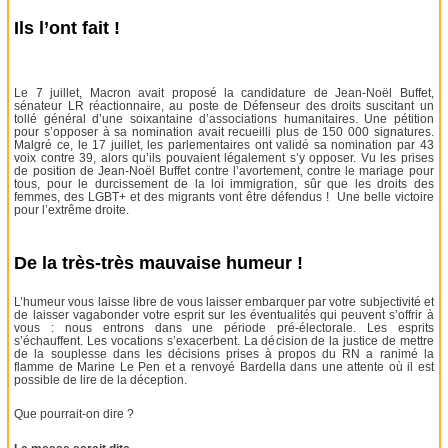
Ils l’ont fait !
Le 7 juillet, Macron avait proposé la candidature de Jean-Noël Buffet,
sénateur LR réactionnaire, au poste de Défenseur des droits suscitant un
tollé général d’une soixantaine d’associations humanitaires. Une pétition
pour s’opposer à sa nomination avait recueilli plus de 150 000 signatures.
Malgré ce, le 17 juillet, les parlementaires ont validé sa nomination par 43
voix contre 39, alors qu’ils pouvaient légalement s’y opposer. Vu les prises
de position de Jean-Noël Buffet contre l’avortement, contre le mariage pour
tous, pour le durcissement de la loi immigration, sûr que les droits des
femmes, des LGBT+ et des migrants vont être défendus ! Une belle victoire
pour l’extrême droite.
De la très-très mauvaise humeur !
L’humeur vous laisse libre de vous laisser embarquer par votre subjectivité et
de laisser vagabonder votre esprit sur les éventualités qui peuvent s’offrir à
vous : nous entrons dans une période pré-électorale. Les esprits
s’échauffent. Les vocations s’exacerbent. La décision de la justice de mettre
de la souplesse dans les décisions prises à propos du RN a ranimé la
flamme de Marine Le Pen et a renvoyé Bardella dans une attente où il est
possible de lire de la déception.
Que pourrait-on dire ?