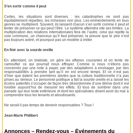
S’en sortir comme il peut
Certes, les situations sont diverses : les catastrophes ne sont pas
équitablement réparties, les richesses non plus. Les emmerdements en tous
genres se multiplient. Souvent, ils laissent chacun s’en sortir comme il peut et
tenter de préserver ce qui peut l’être. Le système atteindra vite ses limites. La
multiplication des relations internationales fera de l’autre, celui qui rejette la
voie commune, un chanceux qu’il faut préserver, la preuve que le pire n’est
pas toujours avéré, et pourquoi pas un modèle à imiter.
En finir avec la sourde oreille
En attendant, on blablate, on gère les affaires courantes et on tente de
camoufler ce qui pourrait nous effrayer. Comme si nous n’étions pas
concernés par une note à payer, par des adaptations à envisager, par des
responsabilités à prendre tant qu’il en est encore temps. Et ce n’est pas
d’hier que datent les premières alertes que la culture traditionnelle n’a pas
prises au sérieux. Le personnel politique a fait la sourde oreille et a laissé les
écolos patentés s’occuper de façon très désordonnée d’une dérive dont il est
loisible aujourd’hui de mesurer les effets. Et tous de sombrer dans une
panade qui leur reste extérieure et dont les spécialistes disent avoir du mal à
comprendre tous les tenants et aboutissants.
Ne serait-il pas temps de devenir responsables ? Tous !
Jean-Marie Philibert
Annonces – Rendez-vous – Événements du