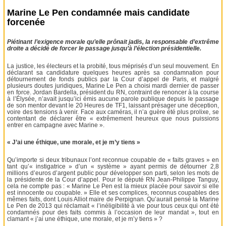
Marine Le Pen condamnée mais candidate
forcenée
Piétinant l’exigence morale qu’elle prônait jadis, la responsable d’extrême
droite a décidé de forcer le passage jusqu’à l’élection présidentielle.
La justice, les électeurs et la probité, tous méprisés d’un seul mouvement. En
déclarant sa candidature quelques heures après sa condamnation pour
détournement de fonds publics par la Cour d’appel de Paris, et malgré
plusieurs doutes juridiques, Marine Le Pen a choisi mardi dernier de passer
en force. Jordan Bardella, président du RN, contraint de renoncer à la course
à l’Élysée, n’avait jusqu’ici émis aucune parole publique depuis le passage
de son mentor devant le 20 Heures de TF1, laissant présager une déception,
voire des tensions à venir. Face aux caméras, il n’a guère été plus prolixe, se
contentant de déclarer être « extrêmement heureux que nous puissions
entrer en campagne avec Marine ».
« J’ai une éthique, une morale, et je m’y tiens »
Qu’importe si deux tribunaux l’ont reconnue coupable de « faits graves » en
tant qu’« instigatrice » d’un « système » ayant permis de détourner 2,8
millions d’euros d’argent public pour développer son parti, selon les mots de
la présidente de la Cour d’appel. Pour le député RN Jean-Philippe Tanguy,
cela ne compte pas : « Marine Le Pen est la mieux placée pour savoir si elle
est innocente ou coupable. » Elle et ses complices, reconnus coupables des
mêmes faits, dont Louis Alliot maire de Perpignan. Qu’aurait pensé la Marine
Le Pen de 2013 qui réclamait « l’inéligibilité à vie pour tous ceux qui ont été
condamnés pour des faits commis à l’occasion de leur mandat », tout en
clamant « j’ai une éthique, une morale, et je m’y tiens » ?