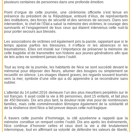
plusieurs centaines de personnes dans une profonde émotion.
Point d’orgue de cette journée, une cérémonie officielle s’est tenue en
présence du président de la République, entouré d’élus, de représentants
des institutions, des forces de sécurité et des services de secours. Dans son
intervention, le chef de l’État a salué la mémoire des victimes, le courage des
survivants et l’engagement de tous ceux qui étaient intervenus cette nuit-là
pour porter secours aux blessés.
Les associations de victimes ont également pris la parole, rappelant que si le
temps apaise parfois les blessures, il n’efface ni les absences ni les
traumatismes. Elles ont insisté sur l’importance de préserver la mémoire de
cette tragédie et de transmettre son histoire aux jeunes générations afin que
de tels actes ne sombrent jamais dans l’oubli.
Tout au long de la journée, les habitants de Nice se sont succédé devant le
mémorial pour déposer des fleurs, allumer des bougies ou simplement se
recueillir en silence. Les visages étaient graves, les regards souvent tournés
vers la mer, symbole d’une ville qui a dû apprendre à se reconstruire sans
oublier.
L’attentat du 14 juillet 2016 demeure l’un des plus meurtriers perpétrés sur le
sol français. Il avait coûté la vie à 86 personnes, dont 15 enfants, et fait plus
de 450 blessés. Dix ans plus tard, la douleur reste vive pour de nombreuses
familles, mais cette commémoration témoigne également de la solidarité et
de la résilience dont Nice a fait preuve depuis cette nuit tragique.
À travers cette journée d’hommage, la cité azuréenne a rappelé que la
mémoire constitue un rempart contre l’oubli. Dix ans après les événements,
Nice continue d’honorer celles et ceux dont la vie a été brutalement
interrompue, tout en affirmant sa volonté de défendre les valeurs de liberté,