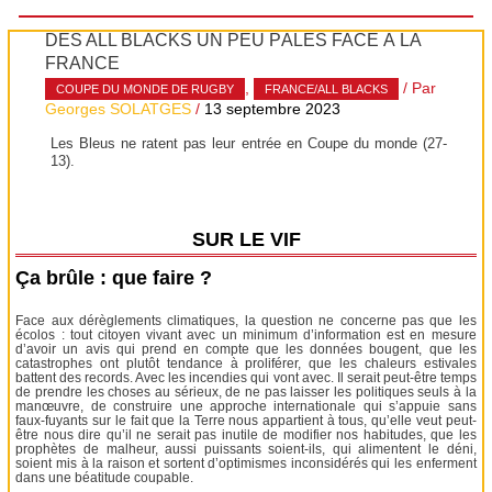
DES ALL BLACKS UN PEU PÂLES FACE À LA
FRANCE
,
/ Par
COUPE DU MONDE DE RUGBY
FRANCE/ALL BLACKS
Georges SOLATGES
/
13 septembre 2023
Les Bleus ne ratent pas leur entrée en Coupe du monde (27-
13).
SUR LE VIF
Ça brûle : que faire ?
Face aux dérèglements climatiques, la question ne concerne pas que les
écolos : tout citoyen vivant avec un minimum d’information est en mesure
d’avoir un avis qui prend en compte que les données bougent, que les
catastrophes ont plutôt tendance à proliférer, que les chaleurs estivales
battent des records. Avec les incendies qui vont avec. Il serait peut-être temps
de prendre les choses au sérieux, de ne pas laisser les politiques seuls à la
manœuvre, de construire une approche internationale qui s’appuie sans
faux-fuyants sur le fait que la Terre nous appartient à tous, qu’elle veut peut-
être nous dire qu’il ne serait pas inutile de modifier nos habitudes, que les
prophètes de malheur, aussi puissants soient-ils, qui alimentent le déni,
soient mis à la raison et sortent d’optimismes inconsidérés qui les enferment
dans une béatitude coupable.