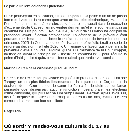
Le pari d’un lent calendrier judiciaire
En se pourvoyant en cassation, afin de suspendre sa peine d’un an de prison
ferme et éviter de faire campagne avec un bracelet électronique, Marine Le
Pen a également menti à ses électeurs, à qui elle assurait dans le magazine
d’extrême droite Causeur, en novembre dernier, qu’elle ne soumettrait pas sa
candidature à un pourvoi… Pour le RN , la Cour de cassation ne doit pas se
prononcer avant l’élection présidentielle. La défense de la prévenue était
pourtant bien heureuse de bénéficier d’un traitement de faveur lorsque, au
printemps 2025, la Cour d’appel de Paris a annoncé qu’elle ferait en sorte de
rendre sa décision « à l’été 2026 ». Un régime de faveur qui a permis à la
prévenue d’être à nouveau éligible, grâce à la clémence de la Cour d’appel,
mettant en avant le principe de « liberté de candidature » pour réduire la
peine d’inéligibilité à quinze mois ferme (ainsi que trente avec sursis).
Marine Le Pen sera candidate jusqu’au bout
Un retour de l’exécution provisoire est jugé « improbable » par Jean-Philippe
Tanguy, un des plus fidèles lieutenants de la « patronne » Car, depuis la
décision de la Cour d’appel, le camp Le Pen a fait le plein de confiance,
persuadé que, désormais, aucune juridiction n’osera priver les électeurs
d’une candidate, qui plus est peu de temps avant l’élection. Après avoir sali,
insulté, méprisé la justice et les magistrats depuis dix ans, Marine Le Pen
compte désormais sur leur sollicitude.
Roger Rio
Où sortir ? rendez-vous culturels du 17 au