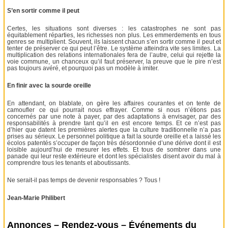
S’en sortir comme il peut
Certes, les situations sont diverses : les catastrophes ne sont pas
équitablement réparties, les richesses non plus. Les emmerdements en tous
genres se multiplient. Souvent, ils laissent chacun s’en sortir comme il peut et
tenter de préserver ce qui peut l’être. Le système atteindra vite ses limites. La
multiplication des relations internationales fera de l’autre, celui qui rejette la
voie commune, un chanceux qu’il faut préserver, la preuve que le pire n’est
pas toujours avéré, et pourquoi pas un modèle à imiter.
En finir avec la sourde oreille
En attendant, on blablate, on gère les affaires courantes et on tente de
camoufler ce qui pourrait nous effrayer. Comme si nous n’étions pas
concernés par une note à payer, par des adaptations à envisager, par des
responsabilités à prendre tant qu’il en est encore temps. Et ce n’est pas
d’hier que datent les premières alertes que la culture traditionnelle n’a pas
prises au sérieux. Le personnel politique a fait la sourde oreille et a laissé les
écolos patentés s’occuper de façon très désordonnée d’une dérive dont il est
loisible aujourd’hui de mesurer les effets. Et tous de sombrer dans une
panade qui leur reste extérieure et dont les spécialistes disent avoir du mal à
comprendre tous les tenants et aboutissants.
Ne serait-il pas temps de devenir responsables ? Tous !
Jean-Marie Philibert
Annonces – Rendez-vous – Événements du