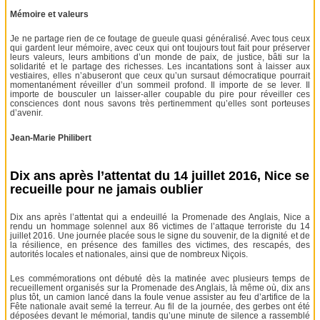
Mémoire et valeurs
Je ne partage rien de ce foutage de gueule quasi généralisé. Avec tous ceux
qui gardent leur mémoire, avec ceux qui ont toujours tout fait pour préserver
leurs valeurs, leurs ambitions d’un monde de paix, de justice, bâti sur la
solidarité et le partage des richesses. Les incantations sont à laisser aux
vestiaires, elles n’abuseront que ceux qu’un sursaut démocratique pourrait
momentanément réveiller d’un sommeil profond. Il importe de se lever. Il
importe de bousculer un laisser-aller coupable du pire pour réveiller ces
consciences dont nous savons très pertinemment qu’elles sont porteuses
d’avenir.
Jean-Marie Philibert
Dix ans après l’attentat du 14 juillet 2016, Nice se
recueille pour ne jamais oublier
Dix ans après l’attentat qui a endeuillé la Promenade des Anglais, Nice a
rendu un hommage solennel aux 86 victimes de l’attaque terroriste du 14
juillet 2016. Une journée placée sous le signe du souvenir, de la dignité et de
la résilience, en présence des familles des victimes, des rescapés, des
autorités locales et nationales, ainsi que de nombreux Niçois.
Les commémorations ont débuté dès la matinée avec plusieurs temps de
recueillement organisés sur la Promenade des Anglais, là même où, dix ans
plus tôt, un camion lancé dans la foule venue assister au feu d’artifice de la
Fête nationale avait semé la terreur. Au fil de la journée, des gerbes ont été
déposées devant le mémorial, tandis qu’une minute de silence a rassemblé