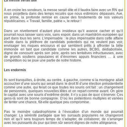
La messe serait dite
À en croire les sondeurs, la messe serait dite et il faudra faire avec un RN qui
nous projettera dans des temps reculés que nous estimions dépassés. Ave,
en prime, la profonde remise en cause des fondements de nos valeurs
républicaines. « Travail, famille, patrie », le retour !
Dans un nivellement d’autant plus insidieux qu’il avance cacher et qu’il
pourrait nous laisser sans voix, sans espoir, dans un maelström européen qui
part dans tous les sens. L’impensable : le plus impensable dans cette affaire
réside dans la pléthore de candidats potentiels qui ne veulent pas voir,
envisager les risques encourus et qui semblent prêts à affronter la bête
immonde en tant que candidate comme les autres, BCBG, dédiabolisée,
digne de concourir après son père, après ses tentatives infructueuses, avec
de grands soutiens populaires et d’énormes appuis financiers … à une
compétition où se joue une partie de notre histoire.
Les endormis
Ils sont tranquilles, à droite, au centre, à gauche, comme si la montagne allait
accoucher d’une souris qui serait dans le droit fil d’une élection présidentielle
comme une autre, qui ferait ce que toutes les souris ont fait : un changement
de personnels, quelques nouvelles têtes et on repart comme avant. On gère
le capital avec une souris d’extrême droite. Il n’y a pas de quoi s’énerver. Ces
gens-là sont de bonne compagnie. D’où les prétentions multiples et variées
de tenter une chance, fût-elle quelque peu compromise.
Pas le moindre catastrophisme à l’évocation d’un monde qui pourrait
changer. La sérénité partagée que les sursauts populaires ne changeront
rien et qu’il sera toujours temps de s’adapter, de collaborer, de s’arranger
avec les puissants du jour qui bien sûr seront dignes de notre allégeance.