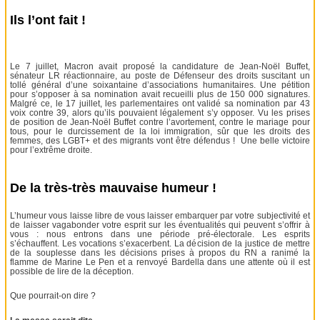
Ils l’ont fait !
Le 7 juillet, Macron avait proposé la candidature de Jean-Noël Buffet,
sénateur LR réactionnaire, au poste de Défenseur des droits suscitant un
tollé général d’une soixantaine d’associations humanitaires. Une pétition
pour s’opposer à sa nomination avait recueilli plus de 150 000 signatures.
Malgré ce, le 17 juillet, les parlementaires ont validé sa nomination par 43
voix contre 39, alors qu’ils pouvaient légalement s’y opposer. Vu les prises
de position de Jean-Noël Buffet contre l’avortement, contre le mariage pour
tous, pour le durcissement de la loi immigration, sûr que les droits des
femmes, des LGBT+ et des migrants vont être défendus ! Une belle victoire
pour l’extrême droite.
De la très-très mauvaise humeur !
L’humeur vous laisse libre de vous laisser embarquer par votre subjectivité et
de laisser vagabonder votre esprit sur les éventualités qui peuvent s’offrir à
vous : nous entrons dans une période pré-électorale. Les esprits
s’échauffent. Les vocations s’exacerbent. La décision de la justice de mettre
de la souplesse dans les décisions prises à propos du RN a ranimé la
flamme de Marine Le Pen et a renvoyé Bardella dans une attente où il est
possible de lire de la déception.
Que pourrait-on dire ?