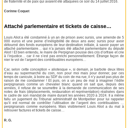
de fraternité et de paix qui avaient été attaquées ce soir du 14 juillet 2016.
Corinne Coquet
Attaché parlementaire et tickets de caisse…
Louis Aliot a été condamné à un an de prison avec sursis, une amende de 5
000 euros et une peine d’inéligibilité de deux ans avec sursis pour avoir
détourné des fonds européens de leur destination initiale, à savoir payer un
attaché parlementaire… qui n’a jamais été attaché parlementaire du député
Aliot ! Et bien entendu, le maire de Perpignan pousse des cris d’orfraie et crie
à l’injustice… car il ne s’est pas enrichi personnellement. Étrange façon de
nier le vol de l’argent des contribuables européens…
Car, selon cette conception « aliotesque », si demain, je barbote deux litres
d’eau au supermarché du coin, non pour moi mais pour donner, par ces
temps de canicule, à boire au SDF du coin de ma rue, il n’y aurait pas plus de
raison de me condamner ! Et puis, on a un peu de mal à imaginer l’édile
perpignanais comme un chevalier blanc quand on sait que, depuis des
années, il refuse de se soumettre à la demande de communication de ses
notes de frais (déplacements, restauration et représentation) réalisées dans
le cadre de son mandat de maire durant les années 2020 à 2024. Il a même
fallu un jugement du Tribunal administratif de Montpellier pour lui rappeler
qu’il est normal de contrôler l’utilisation de l’argent des contribuables …
perpignanais comme européens. Mais visiblement Louis Aliot a du mal à
retrouver factures et tickets de caisse…
R. G.