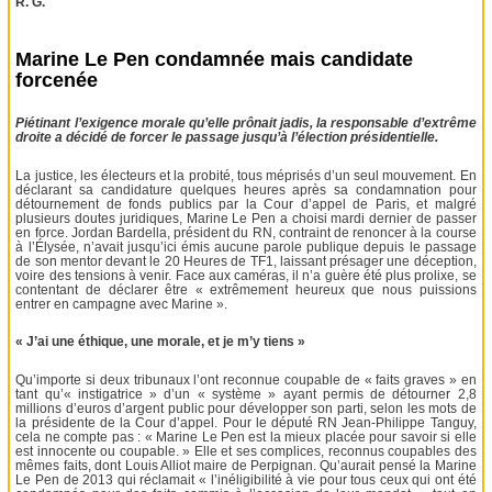
R. G.
Marine Le Pen condamnée mais candidate
forcenée
Piétinant l’exigence morale qu’elle prônait jadis, la responsable d’extrême
droite a décidé de forcer le passage jusqu’à l’élection présidentielle.
La justice, les électeurs et la probité, tous méprisés d’un seul mouvement. En
déclarant sa candidature quelques heures après sa condamnation pour
détournement de fonds publics par la Cour d’appel de Paris, et malgré
plusieurs doutes juridiques, Marine Le Pen a choisi mardi dernier de passer
en force. Jordan Bardella, président du RN, contraint de renoncer à la course
à l’Élysée, n’avait jusqu’ici émis aucune parole publique depuis le passage
de son mentor devant le 20 Heures de TF1, laissant présager une déception,
voire des tensions à venir. Face aux caméras, il n’a guère été plus prolixe, se
contentant de déclarer être « extrêmement heureux que nous puissions
entrer en campagne avec Marine ».
« J’ai une éthique, une morale, et je m’y tiens »
Qu’importe si deux tribunaux l’ont reconnue coupable de « faits graves » en
tant qu’« instigatrice » d’un « système » ayant permis de détourner 2,8
millions d’euros d’argent public pour développer son parti, selon les mots de
la présidente de la Cour d’appel. Pour le député RN Jean-Philippe Tanguy,
cela ne compte pas : « Marine Le Pen est la mieux placée pour savoir si elle
est innocente ou coupable. » Elle et ses complices, reconnus coupables des
mêmes faits, dont Louis Alliot maire de Perpignan. Qu’aurait pensé la Marine
Le Pen de 2013 qui réclamait « l’inéligibilité à vie pour tous ceux qui ont été