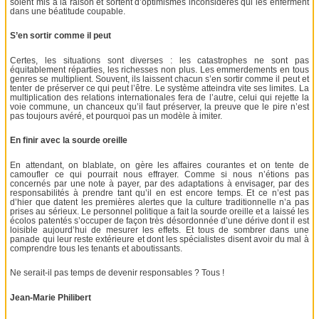
soient mis à la raison et sortent d’optimismes inconsidérés qui les enferment
dans une béatitude coupable.
S’en sortir comme il peut
Certes, les situations sont diverses : les catastrophes ne sont pas
équitablement réparties, les richesses non plus. Les emmerdements en tous
genres se multiplient. Souvent, ils laissent chacun s’en sortir comme il peut et
tenter de préserver ce qui peut l’être. Le système atteindra vite ses limites. La
multiplication des relations internationales fera de l’autre, celui qui rejette la
voie commune, un chanceux qu’il faut préserver, la preuve que le pire n’est
pas toujours avéré, et pourquoi pas un modèle à imiter.
En finir avec la sourde oreille
En attendant, on blablate, on gère les affaires courantes et on tente de
camoufler ce qui pourrait nous effrayer. Comme si nous n’étions pas
concernés par une note à payer, par des adaptations à envisager, par des
responsabilités à prendre tant qu’il en est encore temps. Et ce n’est pas
d’hier que datent les premières alertes que la culture traditionnelle n’a pas
prises au sérieux. Le personnel politique a fait la sourde oreille et a laissé les
écolos patentés s’occuper de façon très désordonnée d’une dérive dont il est
loisible aujourd’hui de mesurer les effets. Et tous de sombrer dans une
panade qui leur reste extérieure et dont les spécialistes disent avoir du mal à
comprendre tous les tenants et aboutissants.
Ne serait-il pas temps de devenir responsables ? Tous !
Jean-Marie Philibert