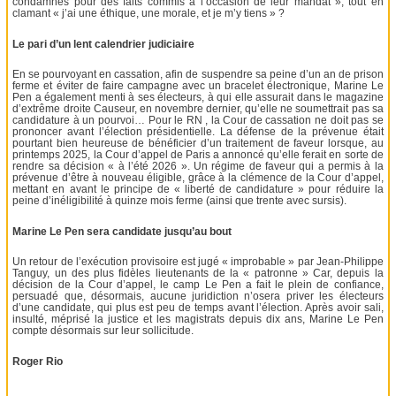
condamnés pour des faits commis à l’occasion de leur mandat », tout en
clamant « j’ai une éthique, une morale, et je m’y tiens » ?
Le pari d’un lent calendrier judiciaire
En se pourvoyant en cassation, afin de suspendre sa peine d’un an de prison
ferme et éviter de faire campagne avec un bracelet électronique, Marine Le
Pen a également menti à ses électeurs, à qui elle assurait dans le magazine
d’extrême droite Causeur, en novembre dernier, qu’elle ne soumettrait pas sa
candidature à un pourvoi… Pour le RN , la Cour de cassation ne doit pas se
prononcer avant l’élection présidentielle. La défense de la prévenue était
pourtant bien heureuse de bénéficier d’un traitement de faveur lorsque, au
printemps 2025, la Cour d’appel de Paris a annoncé qu’elle ferait en sorte de
rendre sa décision « à l’été 2026 ». Un régime de faveur qui a permis à la
prévenue d’être à nouveau éligible, grâce à la clémence de la Cour d’appel,
mettant en avant le principe de « liberté de candidature » pour réduire la
peine d’inéligibilité à quinze mois ferme (ainsi que trente avec sursis).
Marine Le Pen sera candidate jusqu’au bout
Un retour de l’exécution provisoire est jugé « improbable » par Jean-Philippe
Tanguy, un des plus fidèles lieutenants de la « patronne » Car, depuis la
décision de la Cour d’appel, le camp Le Pen a fait le plein de confiance,
persuadé que, désormais, aucune juridiction n’osera priver les électeurs
d’une candidate, qui plus est peu de temps avant l’élection. Après avoir sali,
insulté, méprisé la justice et les magistrats depuis dix ans, Marine Le Pen
compte désormais sur leur sollicitude.
Roger Rio