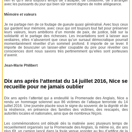
rien et qu’il sera toujours temps de s’adapter, de collaborer, de s’arranger
avec les puissants du jour qui bien sûr seront dignes de notre allégeance.
Mémoire et valeurs
Je ne partage rien de ce foutage de gueule quasi généralisé. Avec tous ceux
qui gardent leur mémoire, avec ceux qui ont toujours tout fait pour préserver
leurs valeurs, leurs ambitions d’un monde de paix, de justice, bâti sur la
solidarité et le partage des richesses. Les incantations sont à laisser aux
vestiaires, elles n’abuseront que ceux qu’un sursaut démocratique pourrait
momentanément réveiller d’un sommeil profond. Il importe de se lever. Il
importe de bousculer un laisser-aller coupable du pire pour réveiller ces
consciences dont nous savons très pertinemment qu’elles sont porteuses
d’avenir.
Jean-Marie Philibert
Dix ans après l’attentat du 14 juillet 2016, Nice se
recueille pour ne jamais oublier
Dix ans après l’attentat qui a endeuillé la Promenade des Anglais, Nice a
rendu un hommage solennel aux 86 victimes de l’attaque terroriste du 14
juillet 2016. Une journée placée sous le signe du souvenir, de la dignité et de
la résilience, en présence des familles des victimes, des rescapés, des
autorités locales et nationales, ainsi que de nombreux Niçois.
Les commémorations ont débuté dès la matinée avec plusieurs temps de
recueillement organisés sur la Promenade des Anglais, là même où, dix ans
plus tôt, un camion lancé dans la foule venue assister au feu d’artifice de la