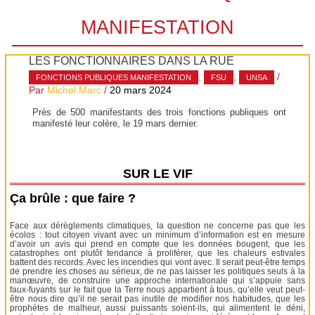
MANIFESTATION
LES FONCTIONNAIRES DANS LA RUE
,
,
/
FONCTIONS PUBLIQUES MANIFESTATION
FSU
UNSA
Par
Michel Marc
/
20 mars 2024
Près de 500 manifestants des trois fonctions publiques ont
manifesté leur colère, le 19 mars dernier.
SUR LE VIF
Ça brûle : que faire ?
Face aux dérèglements climatiques, la question ne concerne pas que les
écolos : tout citoyen vivant avec un minimum d’information est en mesure
d’avoir un avis qui prend en compte que les données bougent, que les
catastrophes ont plutôt tendance à proliférer, que les chaleurs estivales
battent des records. Avec les incendies qui vont avec. Il serait peut-être temps
de prendre les choses au sérieux, de ne pas laisser les politiques seuls à la
manœuvre, de construire une approche internationale qui s’appuie sans
faux-fuyants sur le fait que la Terre nous appartient à tous, qu’elle veut peut-
être nous dire qu’il ne serait pas inutile de modifier nos habitudes, que les
prophètes de malheur, aussi puissants soient-ils, qui alimentent le déni,