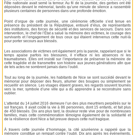
Fête nationale avait semé la terreur. Au fil de la journée, des gerbes ont été
déposées devant le mémorial, tandis qu’une minute de silence a rassemblé
plusieurs centaines de personnes dans une profonde émotion.
Point d’orgue de cette journée, une cérémonie officielle s’est tenue en
présence du président de la République, entouré d’élus, de représentants
des institutions, des forces de sécurité et des services de secours. Dans son
intervention, le chef de l’État a salué la mémoire des victimes, le courage des
survivants et l’engagement de tous ceux qui étaient intervenus cette nuit-là
pour porter secours aux blessés.
Les associations de victimes ont également pris la parole, rappelant que si le
temps apaise parfois les blessures, il n’efface ni les absences ni les
traumatismes. Elles ont insisté sur l’importance de préserver la mémoire de
cette tragédie et de transmettre son histoire aux jeunes générations afin que
de tels actes ne sombrent jamais dans l’oubli.
Tout au long de la journée, les habitants de Nice se sont succédé devant le
mémorial pour déposer des fleurs, allumer des bougies ou simplement se
recueillir en silence. Les visages étaient graves, les regards souvent tournés
vers la mer, symbole d’une ville qui a dû apprendre à se reconstruire sans
oublier.
L’attentat du 14 juillet 2016 demeure l’un des plus meurtriers perpétrés sur le
sol français. Il avait coûté la vie à 86 personnes, dont 15 enfants, et fait plus
de 450 blessés. Dix ans plus tard, la douleur reste vive pour de nombreuses
familles, mais cette commémoration témoigne également de la solidarité et
de la résilience dont Nice a fait preuve depuis cette nuit tragique.
À travers cette journée d’hommage, la cité azuréenne a rappelé que la
mémoire constitue un rempart contre l’oubli. Dix ans après les événements,