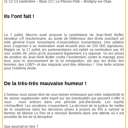
11-12-13 septembre – Base 217, Le Plessis-Pâté – Bretigny-sur-Orge.
Ils l’ont fait !
Le 7 juillet, Macron avait proposé la candidature de Jean-Noël Buffet,
sénateur LR réactionnaire, au poste de Défenseur des droits suscitant un
tollé général d’une soixantaine d’associations humanitaires. Une pétition
pour s’opposer à sa nomination avait recueilli plus de 150 000 signatures.
Malgré ce, le 17 juillet, les parlementaires ont validé sa nomination par 43
voix contre 39, alors qu’ils pouvaient légalement s’y opposer. Vu les prises
de position de Jean-Noël Buffet contre l’avortement, contre le mariage pour
tous, pour le durcissement de la loi immigration, sûr que les droits des
femmes, des LGBT+ et des migrants vont être défendus ! Une belle victoire
pour l’extrême droite.
De la très-très mauvaise humeur !
L’humeur vous laisse libre de vous laisser embarquer par votre subjectivité et
de laisser vagabonder votre esprit sur les éventualités qui peuvent s’offrir à
vous : nous entrons dans une période pré-électorale. Les esprits
s’échauffent. Les vocations s’exacerbent. La décision de la justice de mettre
de la souplesse dans les décisions prises à propos du RN a ranimé la
flamme de Marine Le Pen et a renvoyé Bardella dans une attente où il est
possible de lire de la déception.
Que pourrait-on dire ?