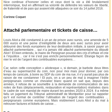
Nice continue d’honorer celles et ceux dont la vie a été brutalement
interrompue, tout en affirmant sa volonté de défendre les valeurs de liberté,
de fraternité et de paix qui avaient été attaquées ce soir du 14 juillet 2016.
Corinne Coquet
Attaché parlementaire et tickets de caisse…
Louis Aliot a été condamné à un an de prison avec sursis, une amende de 5
000 euros et une peine d’inéligibilité de deux ans avec sursis pour avoir
détourné des fonds européens de leur destination initiale, à savoir payer un
attaché parlementaire… qui n’a jamais été attaché parlementaire du député
Aliot ! Et bien entendu, le maire de Perpignan pousse des cris d’orfraie et crie
à l’injustice… car il ne s’est pas enrichi personnellement. Étrange façon de
nier le vol de l’argent des contribuables européens…
Car, selon cette conception « aliotesque », si demain, je barbote deux litres
d’eau au supermarché du coin, non pour moi mais pour donner, par ces
temps de canicule, à boire au SDF du coin de ma rue, il n’y aurait pas plus de
raison de me condamner ! Et puis, on a un peu de mal à imaginer l’édile
perpignanais comme un chevalier blanc quand on sait que, depuis des
années, il refuse de se soumettre à la demande de communication de ses
notes de frais (déplacements, restauration et représentation) réalisées dans
le cadre de son mandat de maire durant les années 2020 à 2024. Il a même
fallu un jugement du Tribunal administratif de Montpellier pour lui rappeler
qu’il est normal de contrôler l’utilisation de l’argent des contribuables …
perpignanais comme européens. Mais visiblement Louis Aliot a du mal à
retrouver factures et tickets de caisse…