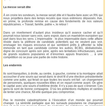
La messe serait dite
À en croire les sondeurs, la messe serait dite et il faudra faire avec un RN qui
nous projettera dans des temps reculés que nous estimions dépassés. Ave,
en prime, la profonde remise en cause des fondements de nos valeurs
républicaines. « Travail, famille, patrie », le retour !
Dans un nivellement d’autant plus insidieux qu’il avance cacher et qu’il
pourrait nous laisser sans voix, sans espoir, dans un maelström européen qui
part dans tous les sens. L’impensable : le plus impensable dans cette affaire
réside dans la pléthore de candidats potentiels qui ne veulent pas voir,
envisager les risques encourus et qui semblent prêts à affronter la bête
immonde en tant que candidate comme les autres, BCBG, dédiabolisée,
digne de concourir après son père, après ses tentatives infructueuses, avec
de grands soutiens populaires et d’énormes appuis financiers … à une
compétition où se joue une partie de notre histoire.
Les endormis
Ils sont tranquilles, à droite, au centre, à gauche, comme si la montagne allait
accoucher d’une souris qui serait dans le droit fil d’une élection présidentielle
comme une autre, qui ferait ce que toutes les souris ont fait : un changement
de personnels, quelques nouvelles têtes et on repart comme avant. On gère
le capital avec une souris d’extrême droite. Il n’y a pas de quoi s’énerver. Ces
gens-là sont de bonne compagnie. D’où les prétentions multiples et variées
de tenter une chance, fût-elle quelque peu compromise.
Pas le moindre catastrophisme à l’évocation d’un monde qui pourrait
changer. La sérénité partagée que les sursauts populaires ne changeront