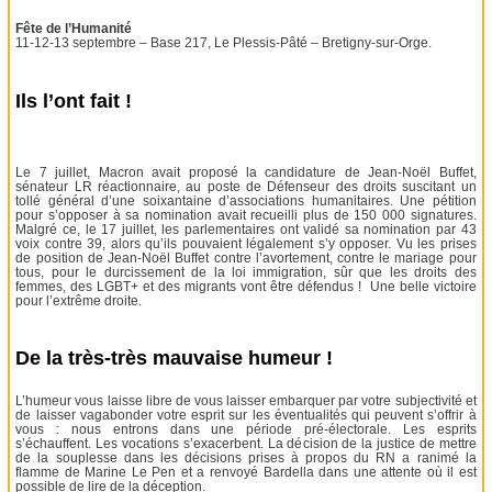
Fête de l’Humanité
11-12-13 septembre – Base 217, Le Plessis-Pâté – Bretigny-sur-Orge.
Ils l’ont fait !
Le 7 juillet, Macron avait proposé la candidature de Jean-Noël Buffet,
sénateur LR réactionnaire, au poste de Défenseur des droits suscitant un
tollé général d’une soixantaine d’associations humanitaires. Une pétition
pour s’opposer à sa nomination avait recueilli plus de 150 000 signatures.
Malgré ce, le 17 juillet, les parlementaires ont validé sa nomination par 43
voix contre 39, alors qu’ils pouvaient légalement s’y opposer. Vu les prises
de position de Jean-Noël Buffet contre l’avortement, contre le mariage pour
tous, pour le durcissement de la loi immigration, sûr que les droits des
femmes, des LGBT+ et des migrants vont être défendus ! Une belle victoire
pour l’extrême droite.
De la très-très mauvaise humeur !
L’humeur vous laisse libre de vous laisser embarquer par votre subjectivité et
de laisser vagabonder votre esprit sur les éventualités qui peuvent s’offrir à
vous : nous entrons dans une période pré-électorale. Les esprits
s’échauffent. Les vocations s’exacerbent. La décision de la justice de mettre
de la souplesse dans les décisions prises à propos du RN a ranimé la
flamme de Marine Le Pen et a renvoyé Bardella dans une attente où il est
possible de lire de la déception.