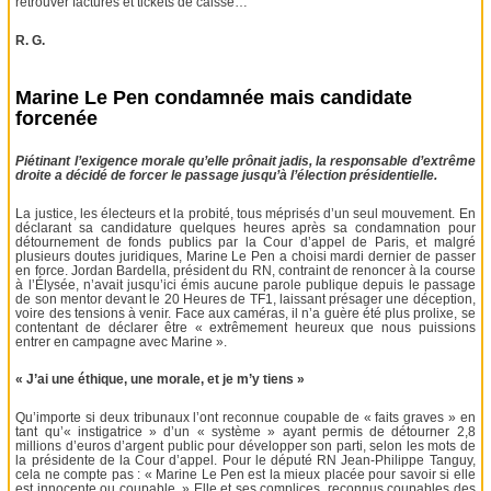
retrouver factures et tickets de caisse…
R. G.
Marine Le Pen condamnée mais candidate
forcenée
Piétinant l’exigence morale qu’elle prônait jadis, la responsable d’extrême
droite a décidé de forcer le passage jusqu’à l’élection présidentielle.
La justice, les électeurs et la probité, tous méprisés d’un seul mouvement. En
déclarant sa candidature quelques heures après sa condamnation pour
détournement de fonds publics par la Cour d’appel de Paris, et malgré
plusieurs doutes juridiques, Marine Le Pen a choisi mardi dernier de passer
en force. Jordan Bardella, président du RN, contraint de renoncer à la course
à l’Élysée, n’avait jusqu’ici émis aucune parole publique depuis le passage
de son mentor devant le 20 Heures de TF1, laissant présager une déception,
voire des tensions à venir. Face aux caméras, il n’a guère été plus prolixe, se
contentant de déclarer être « extrêmement heureux que nous puissions
entrer en campagne avec Marine ».
« J’ai une éthique, une morale, et je m’y tiens »
Qu’importe si deux tribunaux l’ont reconnue coupable de « faits graves » en
tant qu’« instigatrice » d’un « système » ayant permis de détourner 2,8
millions d’euros d’argent public pour développer son parti, selon les mots de
la présidente de la Cour d’appel. Pour le député RN Jean-Philippe Tanguy,
cela ne compte pas : « Marine Le Pen est la mieux placée pour savoir si elle
est innocente ou coupable. » Elle et ses complices, reconnus coupables des