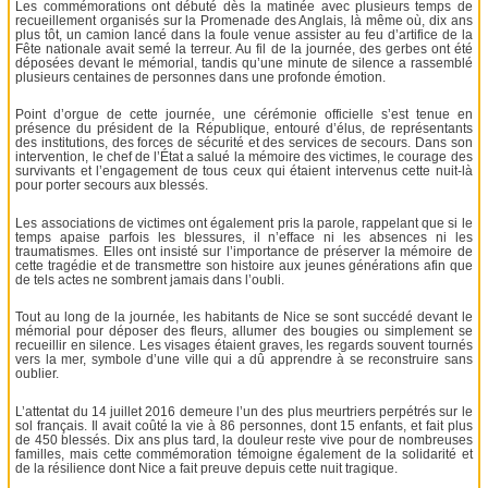
Les commémorations ont débuté dès la matinée avec plusieurs temps de
recueillement organisés sur la Promenade des Anglais, là même où, dix ans
plus tôt, un camion lancé dans la foule venue assister au feu d’artifice de la
Fête nationale avait semé la terreur. Au fil de la journée, des gerbes ont été
déposées devant le mémorial, tandis qu’une minute de silence a rassemblé
plusieurs centaines de personnes dans une profonde émotion.
Point d’orgue de cette journée, une cérémonie officielle s’est tenue en
présence du président de la République, entouré d’élus, de représentants
des institutions, des forces de sécurité et des services de secours. Dans son
intervention, le chef de l’État a salué la mémoire des victimes, le courage des
survivants et l’engagement de tous ceux qui étaient intervenus cette nuit-là
pour porter secours aux blessés.
Les associations de victimes ont également pris la parole, rappelant que si le
temps apaise parfois les blessures, il n’efface ni les absences ni les
traumatismes. Elles ont insisté sur l’importance de préserver la mémoire de
cette tragédie et de transmettre son histoire aux jeunes générations afin que
de tels actes ne sombrent jamais dans l’oubli.
Tout au long de la journée, les habitants de Nice se sont succédé devant le
mémorial pour déposer des fleurs, allumer des bougies ou simplement se
recueillir en silence. Les visages étaient graves, les regards souvent tournés
vers la mer, symbole d’une ville qui a dû apprendre à se reconstruire sans
oublier.
L’attentat du 14 juillet 2016 demeure l’un des plus meurtriers perpétrés sur le
sol français. Il avait coûté la vie à 86 personnes, dont 15 enfants, et fait plus
de 450 blessés. Dix ans plus tard, la douleur reste vive pour de nombreuses
familles, mais cette commémoration témoigne également de la solidarité et
de la résilience dont Nice a fait preuve depuis cette nuit tragique.