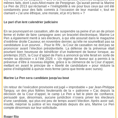
mêmes faits, dont Louis Alliot maire de Perpignan. Qu’aurait pensé la Marine
Le Pen de 2013 qui réclamait « l’inéligibilité à vie pour tous ceux qui ont été
condamnés pour des faits commis à l’occasion de leur mandat », tout en
clamant « j’ai une éthique, une morale, et je m’y tiens » ?
Le pari d’un lent calendrier judiciaire
En se pourvoyant en cassation, afin de suspendre sa peine d’un an de prison
ferme et éviter de faire campagne avec un bracelet électronique, Marine Le
Pen a également menti à ses électeurs, à qui elle assurait dans le magazine
d’extrême droite Causeur, en novembre dernier, qu’elle ne soumettrait pas sa
candidature à un pourvoi… Pour le RN , la Cour de cassation ne doit pas se
prononcer avant l’élection présidentielle. La défense de la prévenue était
pourtant bien heureuse de bénéficier d’un traitement de faveur lorsque, au
printemps 2025, la Cour d’appel de Paris a annoncé qu’elle ferait en sorte de
rendre sa décision « à l’été 2026 ». Un régime de faveur qui a permis à la
prévenue d’être à nouveau éligible, grâce à la clémence de la Cour d’appel,
mettant en avant le principe de « liberté de candidature » pour réduire la
peine d’inéligibilité à quinze mois ferme (ainsi que trente avec sursis).
Marine Le Pen sera candidate jusqu’au bout
Un retour de l’exécution provisoire est jugé « improbable » par Jean-Philippe
Tanguy, un des plus fidèles lieutenants de la « patronne » Car, depuis la
décision de la Cour d’appel, le camp Le Pen a fait le plein de confiance,
persuadé que, désormais, aucune juridiction n’osera priver les électeurs
d’une candidate, qui plus est peu de temps avant l’élection. Après avoir sali,
insulté, méprisé la justice et les magistrats depuis dix ans, Marine Le Pen
compte désormais sur leur sollicitude.
Roger Rio