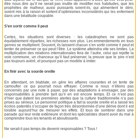
être nous dire qu’il ne serait pas inutile de modifier nos habitudes, que les
prophètes de malheur, aussi puissants soient-ils, qui alimentent le déni,
soient mis à la raison et sortent d’optimismes inconsidérés qui les enferment
dans une béatitude coupable.
S’en sortir comme il peut
Certes, les situations sont diverses : les catastrophes ne sont pas
équitablement réparties, les richesses non plus. Les emmerdements en tous
genres se multiplient. Souvent, ils laissent chacun s’en sortir comme il peut et
tenter de préserver ce qui peut l’être. Le système atteindra vite ses limites. La
multiplication des relations internationales fera de l’autre, celui qui rejette la
voie commune, un chanceux qu’il faut préserver, la preuve que le pire n’est
pas toujours avéré, et pourquoi pas un modèle à imiter.
En finir avec la sourde oreille
En attendant, on blablate, on gère les affaires courantes et on tente de
camoufler ce qui pourrait nous effrayer. Comme si nous n’étions pas
concernés par une note à payer, par des adaptations à envisager, par des
responsabilités à prendre tant qu’il en est encore temps. Et ce n’est pas
d’hier que datent les premières alertes que la culture traditionnelle n’a pas
prises au sérieux. Le personnel politique a fait la sourde oreille et a laissé les
écolos patentés s’occuper de façon très désordonnée d’une dérive dont il est
loisible aujourd’hui de mesurer les effets. Et tous de sombrer dans une
panade qui leur reste extérieure et dont les spécialistes disent avoir du mal à
comprendre tous les tenants et aboutissants.
Ne serait-il pas temps de devenir responsables ? Tous !