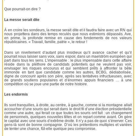
Que pourrait-on dire ?
La messe serait dite
À en croire les sondeurs, la messe serait dite et il faudra faire avec un RN qui
nous projettera dans des temps reculés que nous estimions dépassés. Ave,
en prime, la profonde remise en cause des fondements de nos valeurs
républicaines. « Travail, famille, patrie », le retour !
Dans un nivellement d’autant plus insidieux qu’il avance cacher et qu’il
pourrait nous laisser sans voix, sans espoir, dans un maelström européen qui
part dans tous les sens. L’impensable : le plus impensable dans cette affaire
réside dans la pléthore de candidats potentiels qui ne veulent pas voir,
envisager les risques encourus et qui semblent prêts à affronter la bête
immonde en tant que candidate comme les autres, BCBG, dédiabolisée,
digne de concourir après son père, après ses tentatives infructueuses, avec
de grands soutiens populaires et d’énormes appuis financiers … à une
compétition où se joue une partie de notre histoire.
Les endormis
Ils sont tranquilles, à droite, au centre, à gauche, comme si la montagne allait
accoucher d’une souris qui serait dans le droit fil d’une élection présidentielle
comme une autre, qui ferait ce que toutes les souris ont fait : un changement
de personnels, quelques nouvelles têtes et on repart comme avant. On gère
le capital avec une souris d’extrême droite. Il n’y a pas de quoi s’énerver. Ces
gens-là sont de bonne compagnie. D’où les prétentions multiples et variées
de tenter une chance, fût-elle quelque peu compromise.