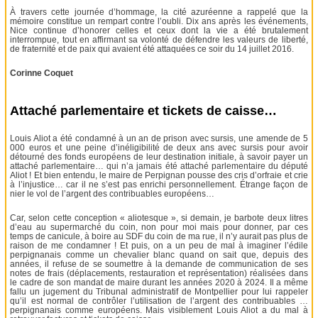
À travers cette journée d’hommage, la cité azuréenne a rappelé que la
mémoire constitue un rempart contre l’oubli. Dix ans après les événements,
Nice continue d’honorer celles et ceux dont la vie a été brutalement
interrompue, tout en affirmant sa volonté de défendre les valeurs de liberté,
de fraternité et de paix qui avaient été attaquées ce soir du 14 juillet 2016.
Corinne Coquet
Attaché parlementaire et tickets de caisse…
Louis Aliot a été condamné à un an de prison avec sursis, une amende de 5
000 euros et une peine d’inéligibilité de deux ans avec sursis pour avoir
détourné des fonds européens de leur destination initiale, à savoir payer un
attaché parlementaire… qui n’a jamais été attaché parlementaire du député
Aliot ! Et bien entendu, le maire de Perpignan pousse des cris d’orfraie et crie
à l’injustice… car il ne s’est pas enrichi personnellement. Étrange façon de
nier le vol de l’argent des contribuables européens…
Car, selon cette conception « aliotesque », si demain, je barbote deux litres
d’eau au supermarché du coin, non pour moi mais pour donner, par ces
temps de canicule, à boire au SDF du coin de ma rue, il n’y aurait pas plus de
raison de me condamner ! Et puis, on a un peu de mal à imaginer l’édile
perpignanais comme un chevalier blanc quand on sait que, depuis des
années, il refuse de se soumettre à la demande de communication de ses
notes de frais (déplacements, restauration et représentation) réalisées dans
le cadre de son mandat de maire durant les années 2020 à 2024. Il a même
fallu un jugement du Tribunal administratif de Montpellier pour lui rappeler
qu’il est normal de contrôler l’utilisation de l’argent des contribuables …
perpignanais comme européens. Mais visiblement Louis Aliot a du mal à