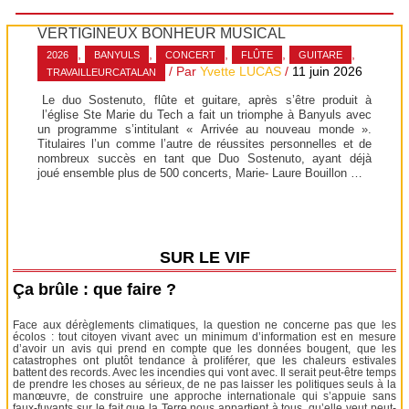
VERTIGINEUX BONHEUR MUSICAL
,
,
,
,
,
2026
BANYULS
CONCERT
FLÛTE
GUITARE
/ Par
Yvette LUCAS
/
11 juin 2026
TRAVAILLEURCATALAN
Le duo Sostenuto, flûte et guitare, après s’être produit à
l’église Ste Marie du Tech a fait un triomphe à Banyuls avec
un programme s’intitulant « Arrivée au nouveau monde ».
Titulaires l’un comme l’autre de réussites personnelles et de
nombreux succès en tant que Duo Sostenuto, ayant déjà
joué ensemble plus de 500 concerts, Marie- Laure Bouillon …
SUR LE VIF
Ça brûle : que faire ?
Face aux dérèglements climatiques, la question ne concerne pas que les
écolos : tout citoyen vivant avec un minimum d’information est en mesure
d’avoir un avis qui prend en compte que les données bougent, que les
catastrophes ont plutôt tendance à proliférer, que les chaleurs estivales
battent des records. Avec les incendies qui vont avec. Il serait peut-être temps
de prendre les choses au sérieux, de ne pas laisser les politiques seuls à la
manœuvre, de construire une approche internationale qui s’appuie sans
faux-fuyants sur le fait que la Terre nous appartient à tous, qu’elle veut peut-