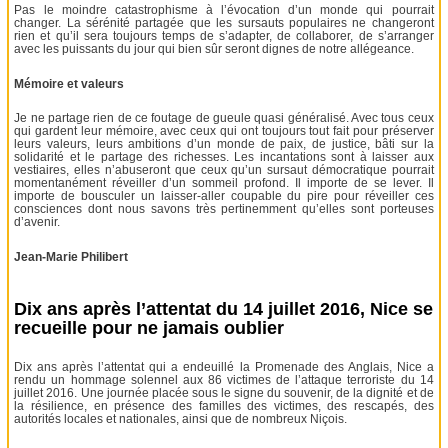
Pas le moindre catastrophisme à l’évocation d’un monde qui pourrait
changer. La sérénité partagée que les sursauts populaires ne changeront
rien et qu’il sera toujours temps de s’adapter, de collaborer, de s’arranger
avec les puissants du jour qui bien sûr seront dignes de notre allégeance.
Mémoire et valeurs
Je ne partage rien de ce foutage de gueule quasi généralisé. Avec tous ceux
qui gardent leur mémoire, avec ceux qui ont toujours tout fait pour préserver
leurs valeurs, leurs ambitions d’un monde de paix, de justice, bâti sur la
solidarité et le partage des richesses. Les incantations sont à laisser aux
vestiaires, elles n’abuseront que ceux qu’un sursaut démocratique pourrait
momentanément réveiller d’un sommeil profond. Il importe de se lever. Il
importe de bousculer un laisser-aller coupable du pire pour réveiller ces
consciences dont nous savons très pertinemment qu’elles sont porteuses
d’avenir.
Jean-Marie Philibert
Dix ans après l’attentat du 14 juillet 2016, Nice se
recueille pour ne jamais oublier
Dix ans après l’attentat qui a endeuillé la Promenade des Anglais, Nice a
rendu un hommage solennel aux 86 victimes de l’attaque terroriste du 14
juillet 2016. Une journée placée sous le signe du souvenir, de la dignité et de
la résilience, en présence des familles des victimes, des rescapés, des
autorités locales et nationales, ainsi que de nombreux Niçois.