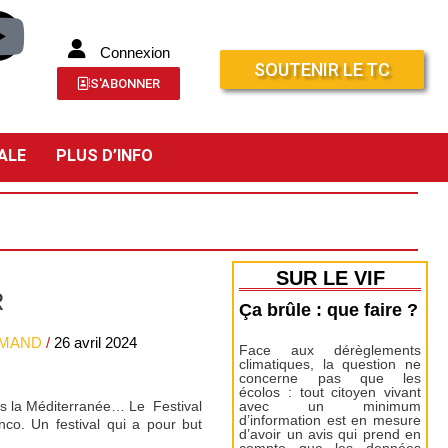
Connexion
SOUTENIR LE TC
S'ABONNER
ALE
PLUS D’INFO
SUR LE VIF
R
Ça brûle : que faire ?
LEMAND
/
26 avril 2024
Face aux dérèglements
climatiques, la question ne
concerne pas que les
écolos : tout citoyen vivant
ans la Méditerranée… Le Festival
avec un minimum
d’information est en mesure
o. Un festival qui a pour but
d’avoir un avis qui prend en