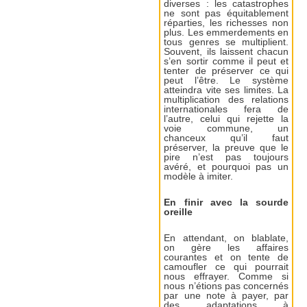
diverses : les catastrophes
ne sont pas équitablement
réparties, les richesses non
plus. Les emmerdements en
tous genres se multiplient.
Souvent, ils laissent chacun
s’en sortir comme il peut et
tenter de préserver ce qui
peut l’être. Le système
atteindra vite ses limites. La
multiplication des relations
internationales fera de
l’autre, celui qui rejette la
voie commune, un
chanceux qu’il faut
préserver, la preuve que le
pire n’est pas toujours
avéré, et pourquoi pas un
modèle à imiter.
En finir avec la sourde
oreille
En attendant, on blablate,
on gère les affaires
courantes et on tente de
camoufler ce qui pourrait
nous effrayer. Comme si
nous n’étions pas concernés
par une note à payer, par
des adaptations à