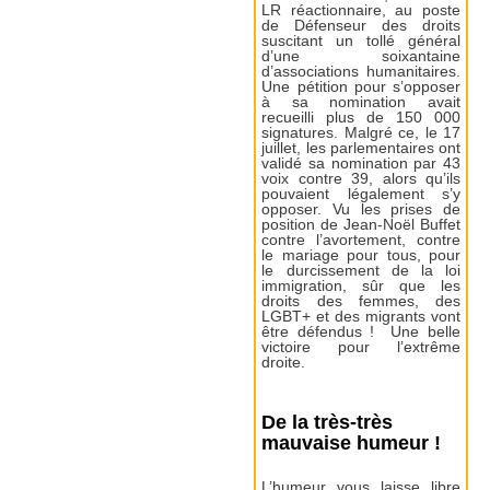
LR réactionnaire, au poste
de Défenseur des droits
suscitant un tollé général
d’une soixantaine
d’associations humanitaires.
Une pétition pour s’opposer
à sa nomination avait
recueilli plus de 150 000
signatures. Malgré ce, le 17
juillet, les parlementaires ont
validé sa nomination par 43
voix contre 39, alors qu’ils
pouvaient légalement s’y
opposer. Vu les prises de
position de Jean-Noël Buffet
contre l’avortement, contre
le mariage pour tous, pour
le durcissement de la loi
immigration, sûr que les
droits des femmes, des
LGBT+ et des migrants vont
être défendus ! Une belle
victoire pour l’extrême
droite.
De la très-très
mauvaise humeur !
L’humeur vous laisse libre