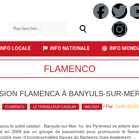
NFO LOCALE
INFO NATIONALE
INFO MONDI
FLAMENCO
NSION FLAMENCA À BANYULS-SUR-ME
,
,
,
/ Par
Joelle AL
FLAMENCO
LE TRAVAILLEUR CATALAN
MAI 2024
ous le soleil catalan : Banyuls-sur-Mer. Ici, les Pyrénées se jettent d
é en 2009 par un groupe de passionnés pour promouvoir le flamenc
rencontre avec d’incontournables figures du flamenco mais également …