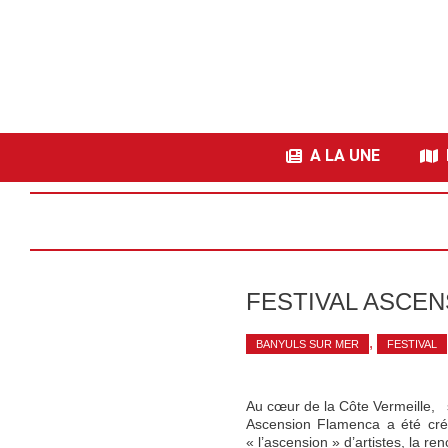
A LA UNE
I
FESTIVAL ASCE
,
BANYULS SUR MER
FESTIVAL
Au cœur de la Côte Vermeille, s
Ascension Flamenca a été cré
« l’ascension » d’artistes, la 