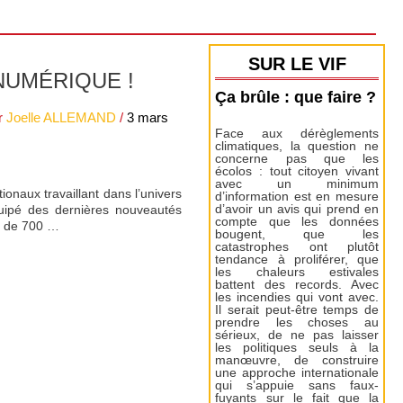
SUR LE VIF
NUMÉRIQUE !
Ça brûle : que faire ?
r
Joelle ALLEMAND
/
3 mars
Face aux dérèglements
climatiques, la question ne
concerne pas que les
écolos : tout citoyen vivant
avec un minimum
ionaux travaillant dans l’univers
d’information est en mesure
uipé des dernières nouveautés
d’avoir un avis qui prend en
compte que les données
s de 700 …
bougent, que les
catastrophes ont plutôt
tendance à proliférer, que
les chaleurs estivales
battent des records. Avec
les incendies qui vont avec.
Il serait peut-être temps de
prendre les choses au
sérieux, de ne pas laisser
les politiques seuls à la
manœuvre, de construire
une approche internationale
qui s’appuie sans faux-
fuyants sur le fait que la