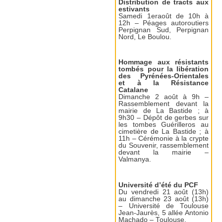
Distribution de tracts aux
estivants
Samedi 1eraoût de 10h à
12h – Péages autoroutiers
Perpignan Sud, Perpignan
Nord, Le Boulou.
Hommage aux résistants
tombés pour la libération
des Pyrénées-Orientales
et à la Résistance
Catalane
Dimanche 2 août à 9h –
Rassemblement devant la
mairie de La Bastide ; à
9h30 – Dépôt de gerbes sur
les tombes Guérilleros au
cimetière de La Bastide ; à
11h – Cérémonie à la crypte
du Souvenir, rassemblement
devant la mairie –
Valmanya.
Université d’été du PCF
Du vendredi 21 août (13h)
au dimanche 23 août (13h)
– Université de Toulouse
Jean-Jaurès, 5 allée Antonio
Machado – Toulouse.