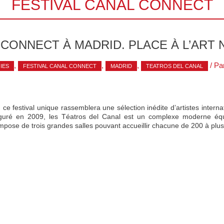
FESTIVAL CANAL CONNECT
 CONNECT À MADRID. PLACE À L’ART 
,
,
,
/ Pa
IES
FESTIVAL CANAL CONNECT
MADRID
TEATROS DEL CANAL
e festival unique rassemblera une sélection inédite d’artistes internat
uguré en 2009, les Téatros del Canal est un complexe moderne éq
mpose de trois grandes salles pouvant accueillir chacune de 200 à plu