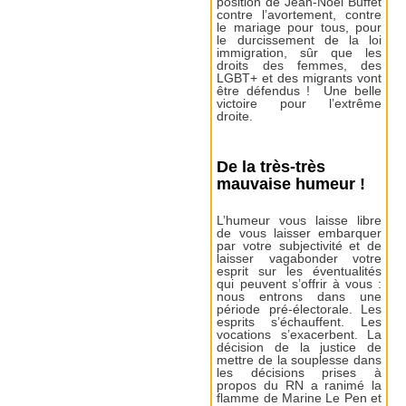
position de Jean-Noël Buffet
contre l’avortement, contre
le mariage pour tous, pour
le durcissement de la loi
immigration, sûr que les
droits des femmes, des
LGBT+ et des migrants vont
être défendus ! Une belle
victoire pour l’extrême
droite.
De la très-très
mauvaise humeur !
L’humeur vous laisse libre
de vous laisser embarquer
par votre subjectivité et de
laisser vagabonder votre
esprit sur les éventualités
qui peuvent s’offrir à vous :
nous entrons dans une
période pré-électorale. Les
esprits s’échauffent. Les
vocations s’exacerbent. La
décision de la justice de
mettre de la souplesse dans
les décisions prises à
propos du RN a ranimé la
flamme de Marine Le Pen et