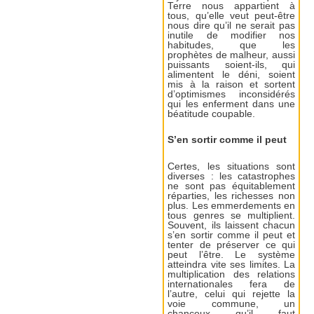
Terre nous appartient à
tous, qu’elle veut peut-être
nous dire qu’il ne serait pas
inutile de modifier nos
habitudes, que les
prophètes de malheur, aussi
puissants soient-ils, qui
alimentent le déni, soient
mis à la raison et sortent
d’optimismes inconsidérés
qui les enferment dans une
béatitude coupable.
S’en sortir comme il peut
Certes, les situations sont
diverses : les catastrophes
ne sont pas équitablement
réparties, les richesses non
plus. Les emmerdements en
tous genres se multiplient.
Souvent, ils laissent chacun
s’en sortir comme il peut et
tenter de préserver ce qui
peut l’être. Le système
atteindra vite ses limites. La
multiplication des relations
internationales fera de
l’autre, celui qui rejette la
voie commune, un
chanceux qu’il faut