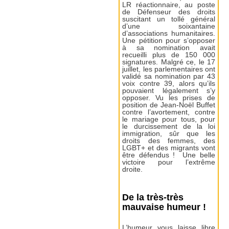
LR réactionnaire, au poste
de Défenseur des droits
suscitant un tollé général
d’une soixantaine
d’associations humanitaires.
Une pétition pour s’opposer
à sa nomination avait
recueilli plus de 150 000
signatures. Malgré ce, le 17
juillet, les parlementaires ont
validé sa nomination par 43
voix contre 39, alors qu’ils
pouvaient légalement s’y
opposer. Vu les prises de
position de Jean-Noël Buffet
contre l’avortement, contre
le mariage pour tous, pour
le durcissement de la loi
immigration, sûr que les
droits des femmes, des
LGBT+ et des migrants vont
être défendus ! Une belle
victoire pour l’extrême
droite.
De la très-très
mauvaise humeur !
L’humeur vous laisse libre