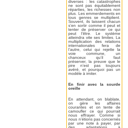
diverses : les catastrophes
ne sont pas équitablement
réparties, les richesses non
plus. Les emmerdements en
tous genres se multiplient.
Souvent, ils laissent chacun
s’en sortir comme il peut et
tenter de préserver ce qui
peut l’être. Le système
atteindra vite ses limites. La
multiplication des relations
internationales fera de
l’autre, celui qui rejette la
voie commune, un
chanceux qu’il faut
préserver, la preuve que le
pire n’est pas toujours
avéré, et pourquoi pas un
modèle à imiter.
En finir avec la sourde
oreille
En attendant, on blablate,
on gère les affaires
courantes et on tente de
camoufler ce qui pourrait
nous effrayer. Comme si
nous n’étions pas concernés
par une note à payer, par
des adaptations à